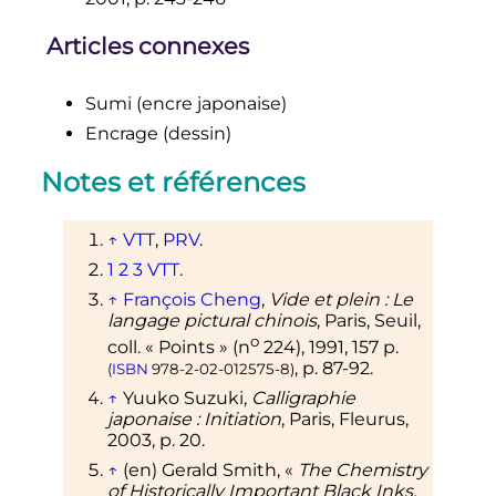
Articles connexes
Sumi (encre japonaise)
Encrage (dessin)
Notes et références
↑
VTT
,
PRV
.
1
2
3
VTT
.
↑
François
Cheng
,
Vide et plein
: Le
langage pictural chinois
, Paris, Seuil,
o
coll.
«
Points
» (
n
224),
1991
, 157
p.
,
p.
87-92
.
(
ISBN
978-2-02-012575-8
)
↑
Yuuko
Suzuki
,
Calligraphie
japonaise
: Initiation
, Paris, Fleurus,
2003
,
p.
20
.
↑
(en)
Gerald
Smith
,
«
The Chemistry
of Historically Important Black Inks,