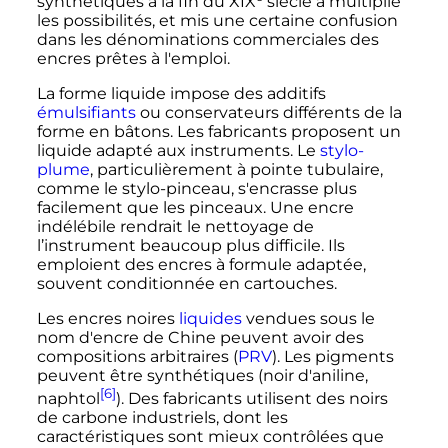
synthétiques à la fin du
XIX
siècle
a multiplié
les possibilités, et mis une certaine confusion
dans les dénominations commerciales des
encres prêtes à l'emploi.
La forme liquide impose des additifs
émulsifiants
ou conservateurs différents de la
forme en bâtons. Les fabricants proposent un
liquide adapté aux instruments. Le
stylo-
plume
, particulièrement à pointe tubulaire,
comme le stylo-pinceau, s'encrasse plus
facilement que les pinceaux. Une encre
indélébile rendrait le nettoyage de
l’instrument beaucoup plus difficile. Ils
emploient des encres à formule adaptée,
souvent conditionnée en cartouches.
Les encres noires
liquides
vendues sous le
nom d'encre de Chine peuvent avoir des
compositions arbitraires
(
PRV
)
. Les pigments
peuvent être synthétiques (noir d'aniline,
[6]
naphtol
). Des fabricants utilisent des noirs
de carbone industriels, dont les
caractéristiques sont mieux contrôlées que