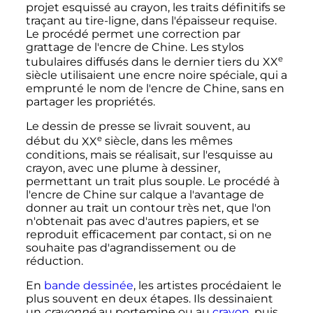
projet esquissé au crayon, les traits définitifs se
traçant au tire-ligne, dans l'épaisseur requise.
Le procédé permet une correction par
grattage de l'encre de Chine. Les stylos
e
tubulaires diffusés dans le dernier tiers du
XX
siècle
utilisaient une encre noire spéciale, qui a
emprunté le nom de l'encre de Chine, sans en
partager les propriétés.
Le dessin de presse se livrait souvent, au
e
début du
XX
siècle
, dans les mêmes
conditions, mais se réalisait, sur l'esquisse au
crayon, avec une plume à dessiner,
permettant un trait plus souple. Le procédé à
l'encre de Chine sur calque a l'avantage de
donner au trait un contour très net, que l'on
n'obtenait pas avec d'autres papiers, et se
reproduit efficacement par contact, si on ne
souhaite pas d'agrandissement ou de
réduction.
En
bande dessinée
, les artistes procédaient le
plus souvent en deux étapes. Ils dessinaient
un
crayonné
au portemine ou au
crayon
, puis