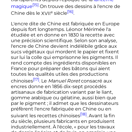
[15]
magique
On trouve des dessins à l'encre de
[16]
e
Chine dès le
XVII
siècle
.
L'encre dite de Chine est fabriquée en Europe
depuis fort longtemps. Léonor Mérimée l'a
étudiée et en donne en 1830 la recette avec
une précision scientifique. Selon son analyse,
l'encre de Chine devient indélébile grâce aux
sucs végétaux qui mordent le papier et fixent
sur lui la colle qui emprisonne les pigments. Il
rend compte des ingrédients disponibles en
France pour préparer des bâtons qui aient
toutes les qualités utiles des productions
[17]
chinoises
. Le
Manuel Roret
consacré aux
encres donne en 1856 dix-sept procédés
artisanaux de fabrication variant par le liant,
gomme arabique ou gélatine, aussi bien que
par le pigment
; il admet que les dessinateurs
préfèrent l'encre fabriquée en Chine ou en
[18]
suivant les recettes chinoises
. Avant la fin
du siècle, plusieurs fabricants en produisent
industriellement. À l'école,
« pour les travaux