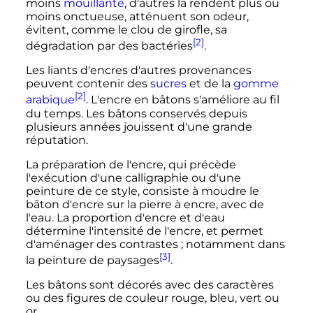
moins
mouillante
, d'autres la rendent plus ou
moins onctueuse, atténuent son odeur,
évitent, comme le clou de girofle, sa
[2]
dégradation par des bactéries
.
Les liants d'encres d'autres provenances
peuvent contenir des
sucres
et de la
gomme
[2]
arabique
. L'encre en bâtons s'améliore au fil
du temps. Les bâtons conservés depuis
plusieurs années jouissent d'une grande
réputation.
La préparation de l'encre, qui précède
l'exécution d'une calligraphie ou d'une
peinture de ce style, consiste à moudre le
bâton d'encre sur la pierre à encre, avec de
l'eau. La proportion d'encre et d'eau
détermine l'intensité de l'encre, et permet
d'aménager des contrastes
; notamment dans
[3]
la peinture de paysages
.
Les bâtons sont décorés avec des caractères
ou des figures de couleur rouge, bleu, vert ou
or.