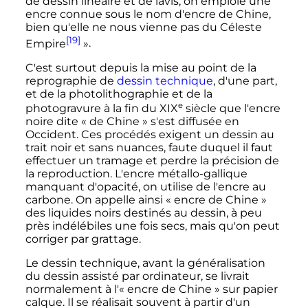
de dessin linéaire et de lavis, on emploie une
encre connue sous le nom d'encre de Chine,
bien qu'elle ne nous vienne pas du Céleste
[19]
Empire
»
.
C'est surtout depuis la mise au point de la
reprographie de
dessin technique
, d'une part,
et de la photolithographie et de la
e
photogravure à la fin du
XIX
siècle
que l'encre
noire dite «
de Chine
» s'est diffusée en
Occident. Ces procédés exigent un dessin au
trait noir et sans nuances, faute duquel il faut
effectuer un tramage et perdre la précision de
la reproduction. L'encre métallo-gallique
manquant d'opacité, on utilise de l'encre au
carbone. On appelle ainsi «
encre de Chine
»
des liquides noirs destinés au dessin, à peu
près indélébiles une fois secs, mais qu'on peut
corriger par grattage.
Le dessin technique, avant la généralisation
du dessin assisté par ordinateur, se livrait
normalement à l'«
encre de Chine
» sur papier
calque. Il se réalisait souvent à partir d'un