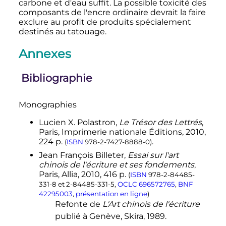
carbone et d'eau suffit. La possible toxicité des
composants de l'encre ordinaire devrait la faire
exclure au profit de produits spécialement
destinés au tatouage.
Annexes
Bibliographie
Monographies
Lucien X.
Polastron
,
Le Trésor des Lettrés
,
Paris, Imprimerie nationale Éditions,
2010
,
224
p.
.
(
ISBN
978-2-7427-8888-0
)
Jean François
Billeter
,
Essai sur l'art
chinois de l'écriture et ses fondements
,
Paris, Allia,
2010
, 416
p.
(
ISBN
978-2-84485-
331-8
et
2-84485-331-5
,
OCLC
696572765
,
BNF
42295003
,
présentation en ligne
)
Refonte de
L'Art chinois de l'écriture
publié à Genève, Skira, 1989.