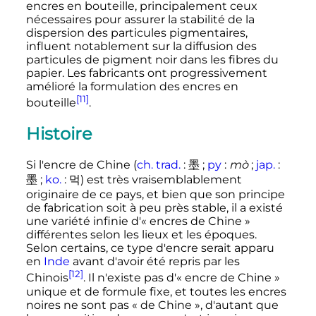
encres en bouteille, principalement ceux
nécessaires pour assurer la stabilité de la
dispersion des particules pigmentaires,
influent notablement sur la diffusion des
particules de pigment noir dans les fibres du
papier. Les fabricants ont progressivement
amélioré la formulation des encres en
[11]
bouteille
.
Histoire
Si l'encre de Chine (
ch. trad.
:
墨
;
py
:
mò
;
jap.
:
墨
;
ko.
:
먹
) est très vraisemblablement
originaire de ce pays, et bien que son principe
de fabrication soit à peu près stable, il a existé
une variété infinie d'«
encres de Chine
»
différentes selon les lieux et les époques.
Selon certains, ce type d'encre serait apparu
en
Inde
avant d'avoir été repris par les
[12]
Chinois
. Il n'existe pas d'«
encre de Chine
»
unique et de formule fixe, et toutes les encres
noires ne sont pas «
de Chine
», d'autant que