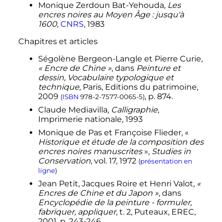
Monique
Zerdoun Bat-Yehouda
,
Les
encres noires au Moyen Âge : jusqu'à
1600
,
CNRS
,
1983
Chapitres et articles
Ségolène
Bergeon-Langle
et Pierre
Curie
,
« Encre de Chine »
, dans
Peinture et
dessin, Vocabulaire typologique et
technique
, Paris, Editions du patrimoine,
2009
,
p.
874
.
(
ISBN
978-2-7577-0065-5
)
Claude
Mediavilla
,
Calligraphie
,
Imprimerie nationale,
1993
Monique de
Pas
et Françoise
Flieder
, «
Historique et étude de la composition des
encres noires manuscrites
»,
Studies in
Conservation
,
vol.
17,
1972
(
présentation en
ligne
)
Jean
Petit
, Jacques
Roire
et Henri
Valot
,
«
Encres de Chine et du Japon »
, dans
Encyclopédie de la peinture - formuler,
fabriquer, appliquer
,
t.
2, Puteaux, EREC,
2001
,
p.
243-246