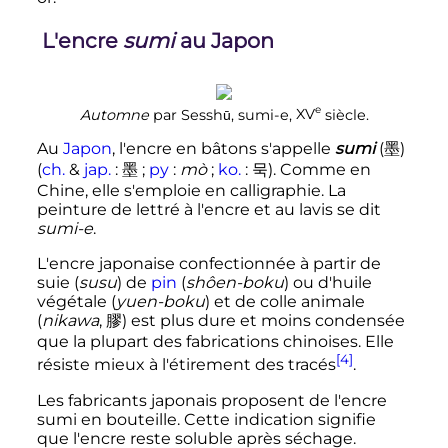
L'encre
sumi
au Japon
e
Automne
par Sesshū, sumi-e,
XV
siècle
.
Au
Japon
, l'encre en bâtons s'appelle
sumi
(
墨
)
(
ch.
&
jap.
: 墨
;
py
:
mò
;
ko.
:
묵
). Comme en
Chine, elle s'emploie en calligraphie. La
peinture de lettré à l'encre et au lavis se dit
sumi-e
.
L'encre japonaise confectionnée à partir de
suie (
susu
) de
pin
(
shôen-boku
) ou d'huile
végétale (
yuen-boku
) et de colle animale
(
nikawa
, 膠) est plus dure et moins condensée
que la plupart des fabrications chinoises. Elle
[4]
résiste mieux à l'étirement des tracés
.
Les fabricants japonais proposent de l'encre
sumi en bouteille. Cette indication signifie
que l'encre reste soluble après séchage.