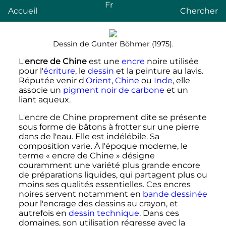
Fr
Accueil
Chercher
Dessin de Gunter Böhmer (1975).
L'
encre de Chine
est une
encre
noire utilisée
pour l'
écriture
, le
dessin
et la peinture au lavis.
Réputée venir d'
Orient
,
Chine
ou
Inde
, elle
associe un
pigment
noir de carbone
et un
liant aqueux.
L'encre de Chine proprement dite se présente
sous forme de bâtons à frotter sur une pierre
dans de l'eau. Elle est indélébile. Sa
composition varie. À l'époque moderne, le
terme «
encre de Chine
» désigne
couramment une variété plus grande encore
de préparations liquides, qui partagent plus ou
moins ses qualités essentielles. Ces encres
noires servent notamment en
bande dessinée
pour l'encrage des dessins au crayon, et
autrefois en
dessin technique
. Dans ces
domaines, son utilisation régresse avec la