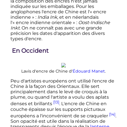
la composition des encres n'est jamais
indiquée sur les emballages. Pour les
anglophones l'encre de Chine est l'«
encre
indienne
»
:
India Ink
, et en néerlandais
l'«
encre indienne orientale
»
:
Oost-Indische
Inkt
. On ne connaît pas avec une grande
précision les dates d'apparition des divers
types d'encre.
En Occident
Lavis d'encre de Chine d'
Édouard Manet
.
Peu d'artistes européens ont utilisé l'encre de
Chine à la façon des Orientaux. Elle sert
principalement dans le levé de croquis à la
plume, ou quand l'artiste a voulu des aplats
[13]
denses et brillants
. L'encre de Chine en
couche épaisse sur les supports picturaux
[14]
européens a l'inconvénient de se craqueler
.
Son opacité est utile dans la réalisation de
transparents depuis l'époque de la
lanterne