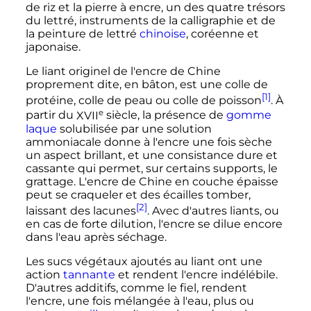
de riz et la pierre à encre, un des quatre trésors
du lettré, instruments de la calligraphie et de
la peinture de lettré
chinoise
, coréenne et
japonaise.
Le liant originel de l'encre de Chine
proprement dite, en bâton, est une colle de
[1]
protéine, colle de peau ou colle de poisson
. À
e
partir du
XVII
siècle
, la présence de
gomme
laque
solubilisée par une solution
ammoniacale donne à l'encre une fois sèche
un aspect brillant, et une consistance dure et
cassante qui permet, sur certains supports, le
grattage. L'encre de Chine en couche épaisse
peut se craqueler et des écailles tomber,
[2]
laissant des lacunes
. Avec d'autres liants, ou
en cas de forte dilution, l'encre se dilue encore
dans l'eau après séchage.
Les sucs végétaux ajoutés au liant ont une
action
tannante
et rendent l'encre indélébile.
D'autres additifs, comme le fiel, rendent
l'encre, une fois mélangée à l'eau, plus ou