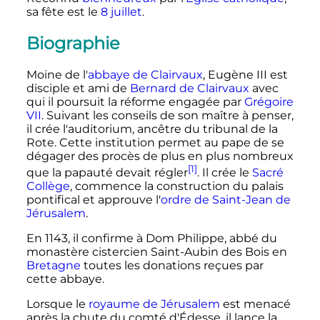
sa fête est le
8 juillet
.
Biographie
Moine de l'
abbaye de Clairvaux
,
Eugène
III
est
disciple et ami de
Bernard de Clairvaux
avec
qui il poursuit la réforme engagée par
Grégoire
VII
.
Suivant les conseils de son maître à penser,
il crée l'auditorium, ancêtre du tribunal de la
Rote. Cette institution permet au pape de se
dégager des procès de plus en plus nombreux
[1]
que la papauté devait régler
. Il crée le
Sacré
Collège
, commence la construction du palais
pontifical et approuve l'
ordre de Saint-Jean de
Jérusalem
.
En 1143, il confirme à Dom Philippe, abbé du
monastère cistercien Saint-Aubin des Bois en
Bretagne
toutes les donations reçues par
cette abbaye.
Lorsque le
royaume de Jérusalem
est menacé
après la chute du comté d'Édesse, il lance la