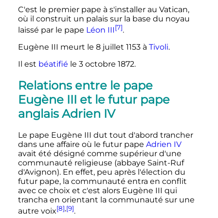
C'est le premier pape à s'installer au Vatican,
où il construit un palais sur la base du noyau
[7]
laissé par le pape
Léon III
.
Eugène
III
meurt le
8 juillet 1153
à
Tivoli
.
Il est
béatifié
le
3 octobre 1872
.
Relations entre le pape
Eugène III et le futur pape
anglais Adrien IV
Le pape Eugène III dut tout d'abord trancher
dans une affaire où le futur pape
Adrien IV
avait été désigné comme supérieur d'une
communauté religieuse (abbaye Saint-Ruf
d'Avignon). En effet, peu après l'élection du
futur pape, la communauté entra en conflit
avec ce choix et c'est alors Eugène III qui
trancha en orientant la communauté sur une
[8]
,
[9]
autre voix
.