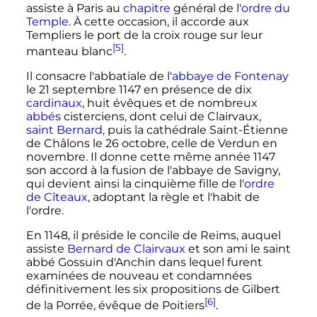
assiste à Paris au
chapitre
général de l'
ordre du
Temple
. À cette occasion, il accorde aux
Templiers le port de la croix rouge sur leur
[5]
manteau blanc
.
Il consacre l'abbatiale de l'
abbaye de Fontenay
le
21 septembre 1147
en présence de dix
cardinaux
, huit évêques et de nombreux
abbés
cisterciens, dont celui de Clairvaux,
saint Bernard
, puis la cathédrale Saint-Étienne
de Châlons le
26 octobre
, celle de Verdun en
novembre. Il donne cette même année 1147
son accord à la fusion de l'abbaye de Savigny,
qui devient ainsi la cinquième fille de l'
ordre
de Cîteaux
, adoptant la règle et l'habit de
l'ordre.
En 1148, il préside le concile de Reims, auquel
assiste
Bernard de Clairvaux
et son ami le saint
abbé Gossuin d'Anchin dans lequel furent
examinées de nouveau et condamnées
définitivement les six propositions de Gilbert
[6]
de la Porrée, évêque de Poitiers
.