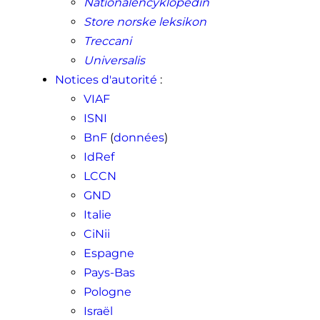
Nationalencyklopedin
Store norske leksikon
Treccani
Universalis
Notices d'autorité
:
VIAF
ISNI
BnF
(
données
)
IdRef
LCCN
GND
Italie
CiNii
Espagne
Pays-Bas
Pologne
Israël