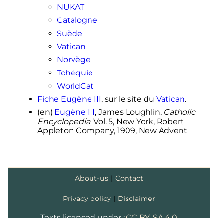
NUKAT
Catalogne
Suède
Vatican
Norvège
Tchéquie
WorldCat
Fiche Eugène III
, sur le site du
Vatican
.
(en)
Eugène
III
, James Loughlin,
Catholic
Encyclopedia
, Vol. 5, New York, Robert
Appleton Company, 1909, New Advent
About-us
|
Contact
Privacy policy
|
Disclaimer
Texts licensed under :
CC BY-SA 4.0