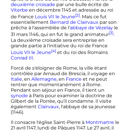
deuxième croisade
par une bulle écrite de
Viterbe
en
décembre 1145
et adressée au roi
[2]
de France
Louis VII le Jeune
. Mais ce fut
essentiellement
Bernard de Clairvaux
par son
prêche à l'assemblée de l'
abbaye de Vézelay
le
[3]
31 mars 1146
, qui en fut le grand animateur
.
La deuxième croisade sera entreprise en
grande partie à l'initiative du roi de France
[4]
Louis
VII
le Jeune
et du roi des Romains
Conrad III
.
Forcé de s'éloigner de Rome, la ville étant
contrôlée par Arnaud de Brescia, il voyage en
Italie
, en
Allemagne
, en
France
et ne peut
rentrer que momentanément à Rome.
Pendant son séjour en France, il tient un
synode
à Paris pour examiner la doctrine de
Gilbert de la Porrée, qu’il condamne. Il visite
également
Clairvaux
, l'abbaye de sa jeunesse
(1146).
Il consacre l'église Saint-Pierre à
Montmartre
le
21 avril 1147
, lundi de Pâques 1147. Le
27 avril
, il