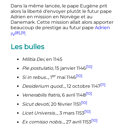
Dans la même lancée, le pape Eugène prit
alors la liberté d'envoyer plutôt le futur pape
Adrien en mission en Norvège et au
Danemark. Cette mission allait alors apporter
beaucoup de prestige au futur pape
Adrien
[8]
,
[9]
IV
.
Les bulles
Militia Dei
, en 1145
[10]
Pie postulatio
, 15 janvier 1146
er
[10]
Si in rebus...
,
1
mai 1146
[11]
Desiderium quod...
, 12 octobre 1147
[10]
Venerabilis fratris
, 6 avril 1148
[10]
Sicut devoti
, 20 février 1151
[10]
Licet Universis...
, 3 mars 1153
[10]
Ex comisso nobis...
, 27 avril 1153