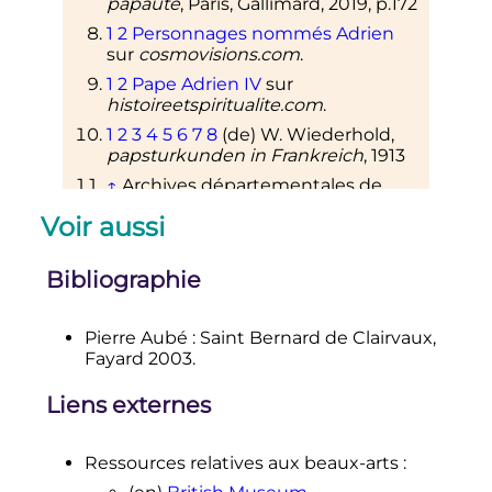
papauté
, Paris, Gallimard,
2019
, p.172
1
2
Personnages nommés Adrien
sur
cosmovisions.com
.
1
2
Pape Adrien IV
sur
histoireetspiritualite.com
.
1
2
3
4
5
6
7
8
(de)
W. Wiederhold,
papsturkunden in Frankreich
, 1913
↑
Archives départementales de
l'Aveyron 3g 320 C
Voir aussi
Bibliographie
Pierre Aubé
: Saint Bernard de Clairvaux,
Fayard 2003.
Liens externes
Ressources relatives aux beaux-arts
: