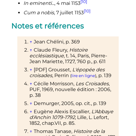
[10]
In eminenti...
, 4 mai 1153
[10]
Cum a nobis
, 7 juillet 1153
Notes et références
↑
Jean Chélini,
p.
369
↑
Claude Fleury,
Histoire
ecclésiastique
,
t.
14, Paris, Pierre-
Jean Mariette,
1727
, 760
p.
,
p.
611
↑
[PDF]
Grousset,
L'épopée des
croisades
, Perrin
,
p.
139
(
lire en ligne
)
↑
Cécile Morrisson,
Les Croisades
,
PUF, 1969, nouvelle édition
: 2006,
p.
38
↑
Demurger, 2005,
op. cit.
,
p.
139
↑
Eugène Alexis Escallier,
L'Abbaye
d'Anchin 1079-1792
, Lille, L. Lefort,
1852, chap.VII,
p.
85
.
↑
Thomas Tanase,
Histoire de la