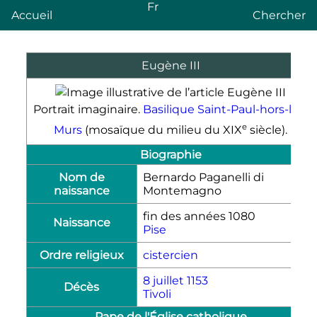
Fr
Accueil
Chercher
Eugène
III
Portrait imaginaire.
Basilique Saint-Paul-hors-les-
e
Murs
(mosaïque du milieu du
XIX
siècle).
Biographie
Nom de
Bernardo Paganelli di
naissance
Montemagno
fin des années
1080
Naissance
Pise
Ordre religieux
cistercien
8 juillet
1153
Décès
Tivoli
Pape de l'Église catholique