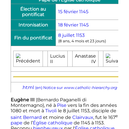
Élection au
15 février
1145
pontificat
Intronisation
18 février
1145
8 juillet
1153
Fin du pontificat
(
8 ans, 4 mois et 23 jours
)
Lucius
Anastase
II
IV
.html
(en)
Notice sur
www.catholic-hierarchy.org
Eugène
III
(Bernardo Paganelli di
Montemagno), né à
Pise
vers la fin des années
1080 et mort à
Tivoli
le
8 juillet 1153
, disciple de
e
saint Bernard
et moine de
Clairvaux
, fut le
167
pape
de l’
Église catholique
de 1145 à 1153.
Reconnu
bienheureux
par l'
Église catholique
,