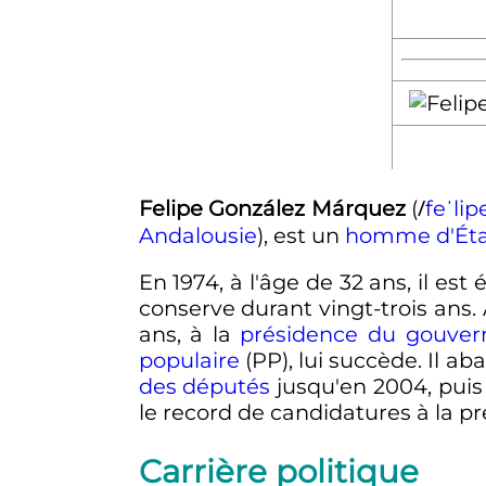
/
Felipe González Márquez
(
f
e
ˈ
l
i
p
Andalousie
), est un
homme d'Éta
En 1974, à l'âge de 32 ans, il est
conserve durant vingt-trois ans. 
ans, à la
présidence du gouve
populaire
(PP), lui succède. Il a
des députés
jusqu'en 2004, puis 
le record de candidatures à la 
Carrière politique