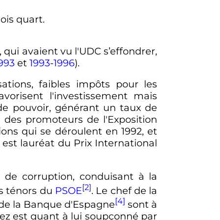
, qui avaient vu l'UDC s’effondrer,
993
et
1993
-
1996
).
ations, faibles impôts pour les
avorisent l'investissement mais
e pouvoir, générant un taux de
n des promoteurs de l'Exposition
ions qui se déroulent en 1992, et
il est lauréat du Prix International
 de corruption, conduisant à la
[2]
rs ténors du
PSOE
. Le chef de la
[4]
r de la Banque d'Espagne
sont à
ez est quant à lui soupçonné par