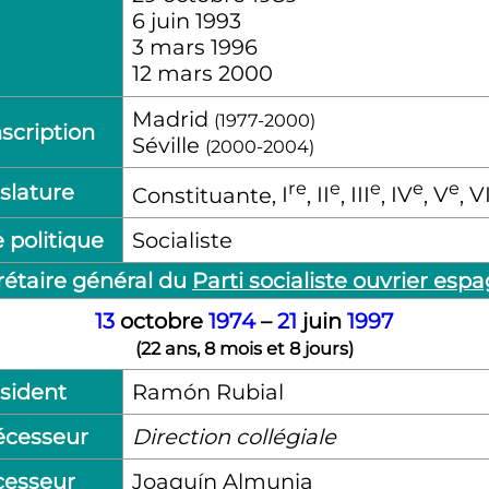
6 juin 1993
3 mars 1996
12 mars 2000
Madrid
(1977-2000)
scription
Séville
(2000-2004)
re
e
e
e
e
slature
Constituante,
I
,
II
,
III
,
IV
,
V
,
V
 politique
Socialiste
rétaire général du
Parti socialiste ouvrier esp
13
octobre
1974
–
21
juin
1997
(
22 ans, 8 mois et 8 jours
)
sident
Ramón Rubial
écesseur
Direction collégiale
cesseur
Joaquín Almunia