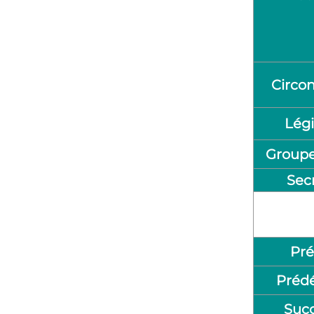
Circon
Légi
Groupe
Sec
Pré
Préd
Suc