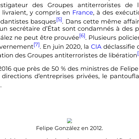
instigateur des Groupes antiterroristes de 
 livraient, y compris en
France
, à des exécut
[5]
ndantistes basques
. Dans cette même affair
 et un secrétaire d’État sont condamnés à des
[6]
zález ne peut être prouvée
. Plusieurs polic
[7]
ouvernement
. En juin 2020, la
CIA
déclassifie
ation des Groupes antiterroristes de libération
2016 que près de 50
% des ministres de Felipe
 directions d’entreprises privées, le pantou
]
.
Felipe González en 2012.