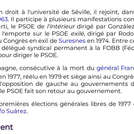
droit à l'université de Séville, il rejoint, dan
963
. Il participe à plusieurs manifestations cont
arti, le PSOE de
l'intérieur
dirigé par Gonzále
, l'emporte sur le PSOE
exilé
, dirigé par Rodo
du Congrès en exil de
Suresnes
en 1974. Entre c
me délégué syndical permanent à la FOBB (Féd
pour diriger le PSOE.
spagne, consécutive à la mort du
général Fra
é en 1977, réélu en 1979 et siège ainsi au Con
 l'opposition de gauche au gouvernements de
le PSOE fait son retour au gouvernement.
x premières élections générales libres de 1977
fo Suárez
.
ent