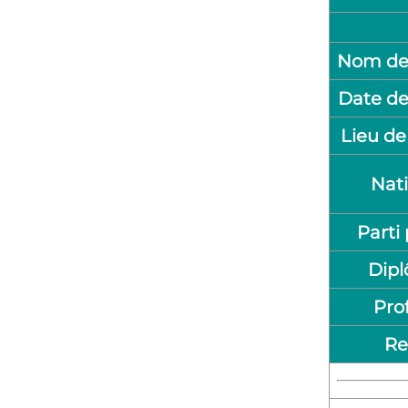
Nom de
Date de
Lieu de
Nati
Parti 
Dip
Pro
Re