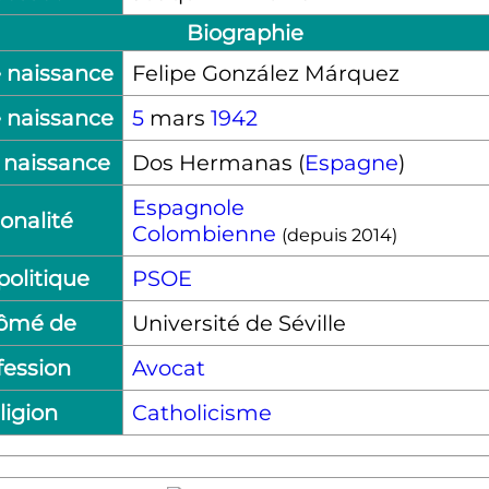
Biographie
 naissance
Felipe González Márquez
 naissance
5
mars
1942
 naissance
Dos Hermanas (
Espagne
)
Espagnole
onalité
Colombienne
(depuis 2014)
politique
PSOE
lômé de
Université de Séville
fession
Avocat
ligion
Catholicisme