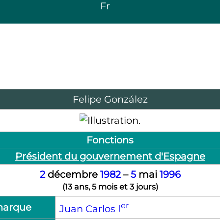
Fr
Felipe González
Fonctions
Président du gouvernement d'Espagne
2
décembre
1982
–
5
mai
1996
(
13 ans, 5 mois et 3 jours
)
er
narque
Juan Carlos
I