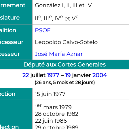
ernement
González I, II, III et IV
e
e
e
e
slature
II
,
III
,
IV
et
V
lition
PSOE
écesseur
Leopoldo Calvo-Sotelo
cesseur
José María Aznar
Député
aux
Cortes Generales
22
juillet
1977
–
19
janvier
2004
(
26 ans, 5 mois et 28 jours
)
ection
15 juin 1977
er
1
mars 1979
28 octobre 1982
22 juin 1986
lection
29 octobre 1989