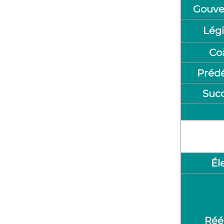
Gouv
Légi
Coa
Préd
Suc
Él
Réé