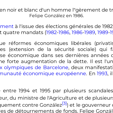
Felipe González en 1986.
ement
à l'issue des élections générales de 1982
nt quatre mandats (
1982
-
1986
,
1986
-
1989
,
1989
-
1
e réformes économiques libérales (privatis
les (extension de la sécurité sociale) qui f
ise économique dans ses dernières années d
ne forte augmentation de la dette. Il est l'u
x olympiques de Barcelone
, deux manifestat
unauté économique européenne
. En
1993
, 
 entre 1994 et 1995 par plusieurs scandales
eur, du ministre de l'Agriculture et de plusieu
[3]
guement contre González
) et le gouverneu
ires de détournements de fonds. Felipe Gonzál