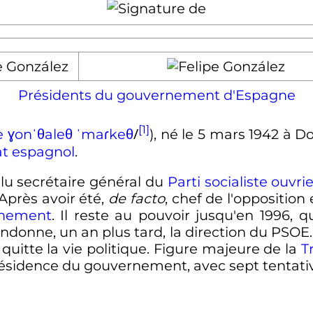
Présidents du gouvernement d'Espagne
[1]
/
e
ɣ
o
n
ˈ
θ
a
l
e
θ
ˈ
m
a
ɾ
k
e
θ
), né le
5 mars 1942
à Do
t
espagnol
.
 élu secrétaire général du
Parti socialiste ouvr
Après avoir été,
de facto
, chef de l'opposition 
rnement
. Il reste au pouvoir jusqu'en 1996,
bandonne, un an plus tard, la direction du PSOE
quitte la vie politique. Figure majeure de la
T
présidence du gouvernement, avec sept tentati