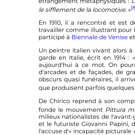
étrangement métaphysiques :
L
[8
le sifflement de la locomotive
. »
En 1910, il a rencontré et est
travailler comme illustrant pour 
participé à
Biennale de Venise
e
Un peintre italien vivant alors 
garde en Italie, écrit en 1914
:
aujourd'hui à ce mot. On pourr
d'arcades et de façades, de gr
obscurs quasi funéraires, il arri
que produisent parfois quelques
De Chirico reprend à son compte
fonde le mouvement
Pittura me
milieux nationalistes de l'avant
et le futuriste Giovanni Papini, 
l'accuse d'«
incapacité picturale