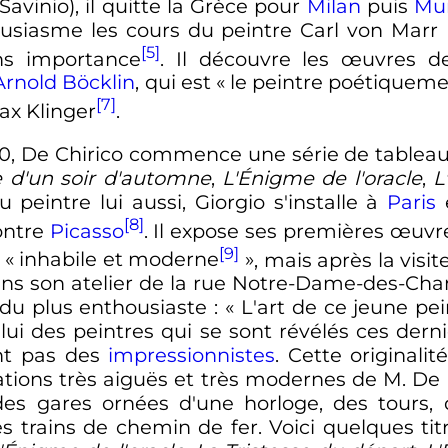
avinio), il quitte la Grèce pour
Milan
puis
Mu
ousiasme les cours du peintre Carl von Marr 
[5]
ns importance
. Il découvre les œuvres 
Arnold Böcklin
, qui est
« le peintre poétiquemen
[7]
Max Klinger
.
10, De Chirico commence une série de tableau
 d'un soir d'automne
,
L'Énigme de l'oracle
,
L
 peintre lui aussi, Giorgio s'installe à
Paris
e
[8]
contre
Picasso
. Il expose ses premières œuv
[9]
e
« inhabile et moderne
»
, mais après la visi
ns son atelier de la rue Notre-Dame-des-Cha
du plus enthousiaste
:
« L'art de ce jeune pei
lui des peintres qui se sont révélés ces dern
ent pas des
impressionnistes
. Cette originali
ations très aiguës et très modernes de M. De
des gares ornées d'une horloge, des tours, 
es trains de chemin de fer. Voici quelques tit