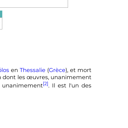
ólos
en
Thessalie
(
Grèce
), et mort
en dont les œuvres, unanimement
[2]
ssi unanimement
. Il est l'un des