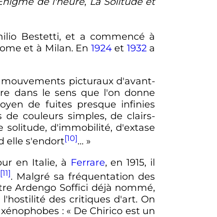
Énigme de l'heure
,
La Solitude et
milio Bestetti, et a commencé à
 Rome et à Milan. En
1924
et
1932
a
des mouvements picturaux d'avant-
ure dans le sens que l'on donne
oyen de fuites presque infinies
de couleurs simples, de clairs-
e solitude, d'immobilité, d'extase
[10]
 elle s'endort
… »
our en Italie, à
Ferrare
, en 1915, il
[11]
à
. Malgré sa fréquentation des
intre Ardengo Soffici déjà nommé,
'hostilité des critiques d'art. On
ns xénophobes
:
« De Chirico est un