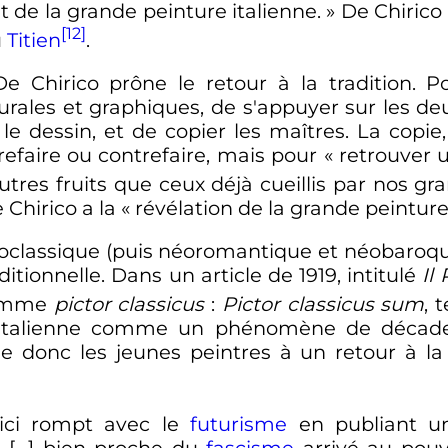
 de la grande peinture italienne. »
De Chirico 
[12]
u
Titien
.
 Chirico prône le retour à la tradition. Po
urales et graphiques, de s'appuyer sur les d
le dessin, et de copier les maîtres. La copie
refaire ou contrefaire, mais pour
« retrouver 
autres fruits que ceux déjà cueillis par nos gr
Chirico a la «
révélation de la grande peintur
 néoclassique (puis néoromantique et néobaroqu
ditionnelle. Dans un article de 1919, intitulé
Il
 comme
pictor classicus
:
Pictor classicus sum
, 
e italienne comme un phénomène de décaden
ge donc les jeunes peintres à un retour à la
tici rompt avec le
futurisme
en publiant u
t […] bien proche du
fascisme
arrivé au pouv