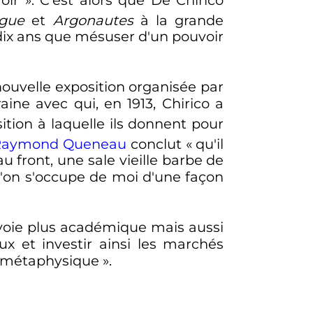
igue
et
Argonautes
à la grande
s dix ans que mésuser d'un pouvoir
 nouvelle exposition organisée par
ne avec qui, en 1913, Chirico a
sition à laquelle ils donnent pour
Raymond Queneau
conclut
« qu'il
au front, une sale vieille barbe de
qu'on s'occupe de moi d'une façon
voie plus académique mais aussi
ux et investir ainsi les marchés
métaphysique
».