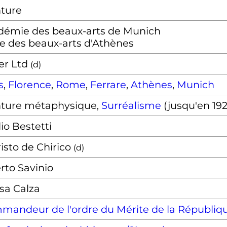
nture
démie des beaux-arts de Munich
e des beaux-arts d'Athènes
er Ltd
(
d
)
s
,
Florence
,
Rome
,
Ferrare
,
Athènes
,
Munich
nture métaphysique,
Surréalisme
(jusqu'en 192
io Bestetti
isto de Chirico
(
d
)
rto Savinio
sa Calza
andeur de l'ordre du Mérite de la Républiqu