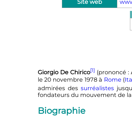
Site web
www.
[1]
Giorgio De Chirico
(prononcé
:
le
20 novembre 1978
à
Rome
(
Ita
admirées des
surréalistes
jusq
fondateurs du mouvement de la
Biographie