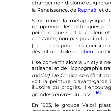
étranger non diplômé et ignorant
la Renaissance, de
Raphaël
et d
Sans renier la métaphysique, De
réapprendre les techniques pict
peinture que sont la couleur et 
constante, non pas pour imiter, 
[…] où nous pourrions cueillir d'
devant une toile de
Titien
que De 
Il se convertit alors à un style
artisanal et de l'iconographie tra
métier)
, De Chirico se définit
voit la peinture d'avant-gard
illusoire du progrès. Il encoura
[16]
grandes œuvres du passé
.
En 1923, le groupe Valori plas
classicisme
, dont le
« ton paraî