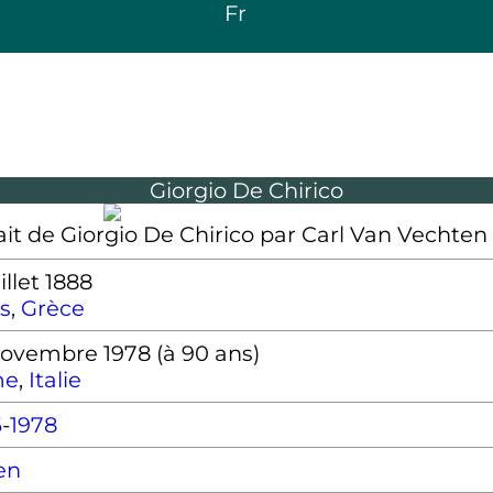
Fr
Giorgio De Chirico
ait de Giorgio De Chirico par Carl Van Vechten 
illet 1888
s
,
Grèce
ovembre 1978
(à 90 ans)
me
,
Italie
6
-
1978
ien