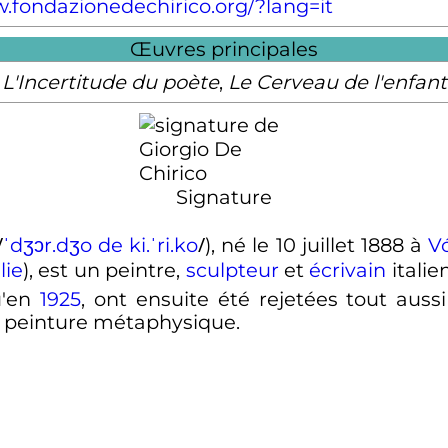
fondazionedechirico.org/?lang=it
Œuvres principales
L'Incertitude du poète
,
Le Cerveau de l'enfant
Signature
/
/
ˈ
d
ʒ
ɔ
r
.
d
ʒ
o
d
e
k
i
.
ˈ
r
i
.
k
o
), né le
10 juillet 1888
à
V
lie
), est un peintre,
sculpteur
et
écrivain
itali
u'en
1925
, ont ensuite été rejetées tout au
 peinture métaphysique.