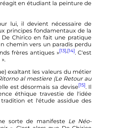
réagit en étudiant la peinture de
ur lui, il devient nécessaire de
eux principes fondamentaux de la
, De Chirico en fait une pratique
un chemin vers un paradis perdu
[13]
,
[14]
ands frères antiques »
. C'est
e
».
e) exaltant les valeurs du métier
 Ritorno al mestiere (Le Retour au
[15]
telle est désormais sa devise
. Il
ce éthique travestie de l'idée
 tradition et l'étude assidue des
ne sorte de manifeste
Le Néo-
oir »
. C'est alors que De Chirico