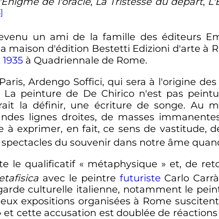
'Énigme de l'oracle
,
La Tristesse du départ
,
L'
]
 devenu un ami de la famille des éditeurs E
la maison d'édition Bestetti Edizioni d'arte à
t
1935
à Quadriennale de Rome.
à Paris, Ardengo Soffici, qui sera à l'origine 
« La peinture de De Chirico n'est pas peint
ait la définir, une écriture de songe. Au m
andes lignes droites, de masses immanentes 
ve à exprimer, en fait, ce sens de vastitude, d
 spectacles du souvenir dans notre âme quand
 le qualificatif «
métaphysique
» et, de ret
tafisica
avec le peintre
futuriste
Carlo Carr
-garde culturelle italienne, notamment le pe
deux expositions organisées à Rome suscitent l
» et cette accusation est doublée de réactio