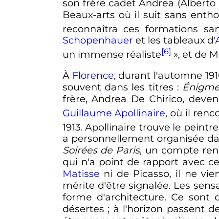
son frère cadet Andrea (Alberto S
Beaux-arts où il suit sans enth
reconnaîtra ces formations sa
Schopenhauer
et les tableaux d'
[6]
un immense réaliste
»
, et de 
À
Florence
, durant l'automne 19
souvent dans les titres
:
Énigme
frère, Andrea De Chirico, devenu
Guillaume Apollinaire
, où il ren
1913. Apollinaire trouve le peintr
a personnellement organisée da
Soirées de Paris
, un compte ren
qui n'a point de rapport avec ce
Matisse
ni de Picasso, il ne vi
mérite d'être signalée. Les sens
forme d'architecture. Ce sont 
désertes ; à l'horizon passent d