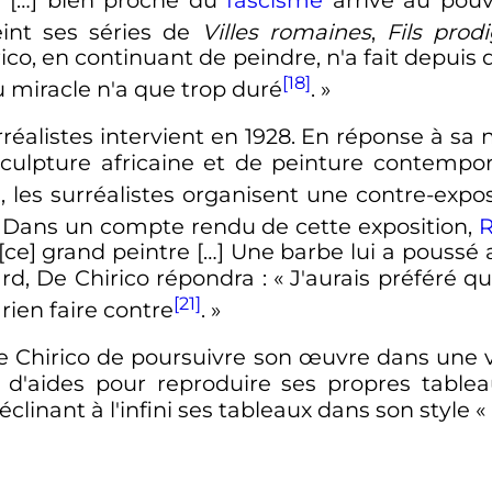
peint ses séries de
Villes romaines
,
Fils prod
rico, en continuant de peindre, n'a fait depui
[18]
 miracle n'a que trop duré
. »
rréalistes intervient en 1928. En réponse à sa
ulpture africaine et de peinture contemporai
), les surréalistes organisent une contre-expo
. Dans un compte rendu de cette exposition,
 [ce] grand peintre […] Une barbe lui a poussé 
ard, De Chirico répondra
:
« J'aurais préféré 
[21]
 rien faire contre
. »
Chirico de poursuivre son œuvre dans une 
e d'aides pour reproduire ses propres tablea
clinant à l'infini ses tableaux dans son style «