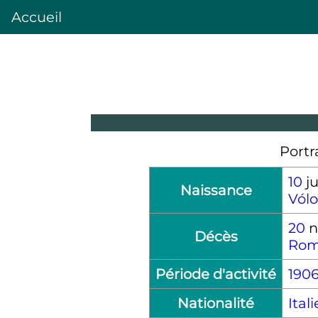
Accueil
Portr
10
ju
Naissance
Vólo
20
n
Décès
Ro
Période d'activité
190
Nationalité
Ital