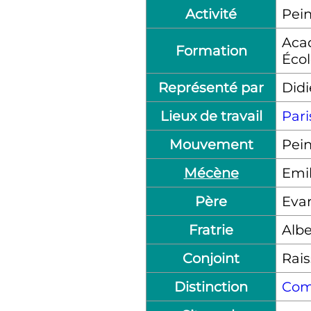
Activité
Pei
Aca
Formation
Écol
Représenté par
Didi
Lieux de travail
Pari
Mouvement
Pei
Mécène
Emil
Père
Evar
Fratrie
Albe
Conjoint
Rais
Distinction
Comm