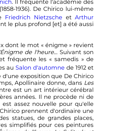
nich
. Il fréquente l'académie des
(1858-1936). De Chirico lui-même
de
Friedrich Nietzsche
et
Arthur
t le plus profond [et] a été aussi
x dont le mot «
énigme
» revient
'Énigme de l'heure
… Suivant son
t fréquente les «
samedis
» de
res au
Salon d'automne
de 1912 et
te d'une exposition que De Chirico
mps, Apollinaire donne, dans
Les
ntre est un art intérieur cérébral
ières années. Il ne procède ni de
té est assez nouvelle pour qu'elle
 Chirico prennent d'ordinaire une
des statues, de grandes places,
res simplifiés pour ces peintures