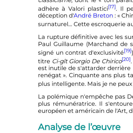
[17]
adhère à Valori plastici
. Il 
déception d'
André Breton
:
« Chi
surnaturel… Cette escroquerie au
La rupture définitive avec les su
Paul Guillaume (Marchand de sc
[19]
signé un contrat d'exclusivité
[20]
titre
Ci-gît Giorgio De Chirico
est inutile de s'attarder derrière
renégat »
. Cinquante ans plus t
plus intelligente. Mais je ne peux
La polémique n'empêche pas De 
plus rémunératrice. Il s'entour
européen et américain de l'Art, dé
Analyse de l’œuvre