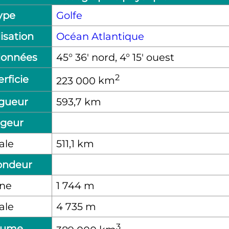
ype
Golfe
isation
Océan Atlantique
données
45° 36′ nord, 4° 15′ ouest
2
rficie
223 000
km
gueur
593,7
km
rgeur
ale
511,1
km
ondeur
nne
1 744
m
ale
4 735
m
3
lume