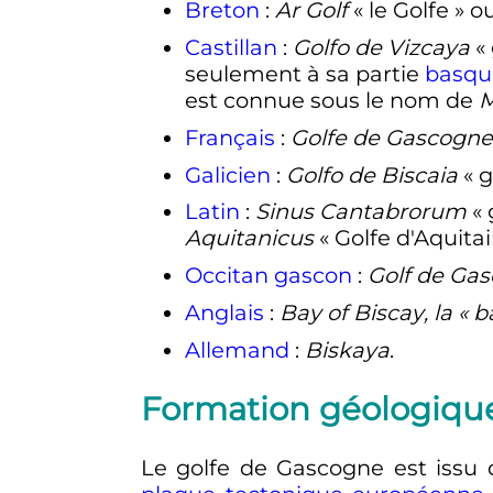
Breton
:
Ar Golf
«
le Golfe
» o
Castillan
:
Golfo de Vizcaya
«
seulement à sa partie
basqu
est connue sous le nom de
M
Français
:
Golfe de Gascogne
Galicien
:
Golfo de Biscaia
«
g
Latin
:
Sinus Cantabrorum
«
Aquitanicus
«
Golfe d'Aquita
Occitan
gascon
:
Golf de Ga
Anglais
:
Bay of Biscay
, la «
b
Allemand
:
Biskaya
.
Formation géologiqu
Le golfe de Gascogne est issu 