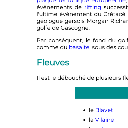
plaque tectonique européenne
événements de
rifting
success
l'ultime événement du Crétacé qu
géologue gersois Morgan Richa
golfe de Gascogne.
Par conséquent, le fond du go
comme du
basalte
, sous des co
Fleuves
Il est le débouché de plusieurs f
le
Blavet
la
Vilaine