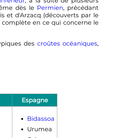
inférieur
, à la suite de plusieurs
même dès le
Permien
, précédant
s et d'Arzacq (
découverts par le
n complète en ce qui concerne le
typiques des
croûtes océaniques
,
Espagne
Bidassoa
Urumea