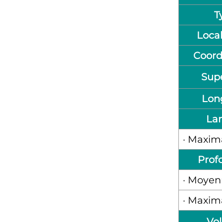
T
Local
Coor
Supe
Lon
La
· Maxim
Prof
· Moye
· Maxim
Vo