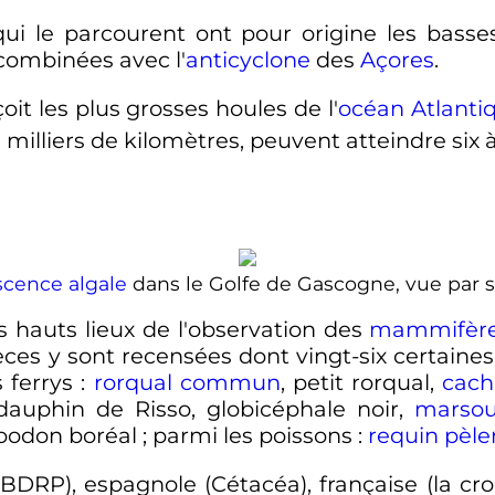
qui le parcourent ont pour origine les basse
 combinées avec l'
anticyclone
des
Açores
.
it les plus grosses houles de l'
océan Atlanti
 milliers de kilomètres, peuvent atteindre six
scence algale
dans le Golfe de Gascogne, vue par sa
 hauts lieux de l'observation des
mammifère
èces y sont recensées dont vingt-six certaines
 ferrys
:
rorqual commun
, petit rorqual,
cach
 dauphin de Risso, globicéphale noir,
marso
oodon boréal
; parmi les poissons
:
requin pèle
(BDRP), espagnole (Cétacéa), française (la cro