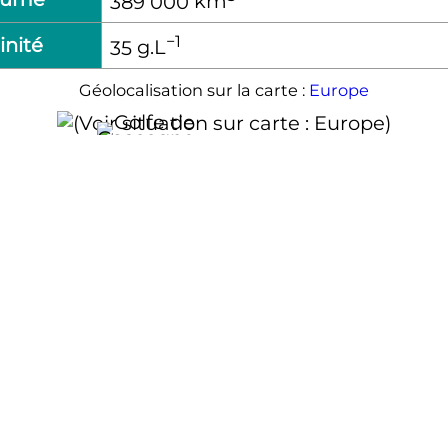
389 000
km
−1
inité
35
g.L
Géolocalisation sur la carte :
Europe