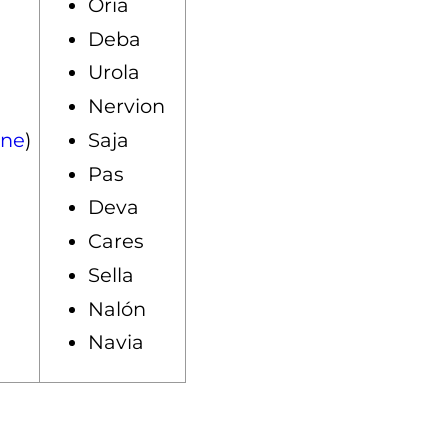
Oria
Deba
Urola
Nervion
gne
)
Saja
Pas
Deva
Cares
Sella
Nalón
Navia