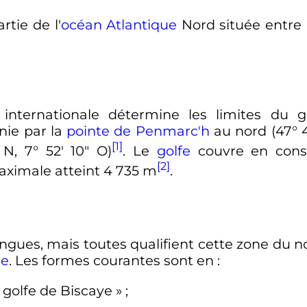
rtie de l'
océan Atlantique
Nord située entre
 internationale détermine les limites du
inie par la
pointe de Penmarc'h
au nord (47° 47
[1]
N, 7° 52′ 10″ O)
. Le
golfe
couvre en cons
[2]
aximale atteint
4 735
m
.
langues, mais toutes qualifient cette zone du 
ne
. Les formes courantes sont en
:
e golfe de Biscaye
»
;