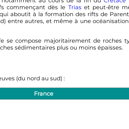
, notamment au cours de la fin du
Crétacé 
ifs commençant dès le
Trias
et peut-être 
i aboutit à la formation des rifts de Parenti
rd
) entre autres, et même à une océanisatio
lfe se compose majoritairement de roches 
uches sédimentaires plus ou moins épaisses.
leuves (du nord au sud)
:
France