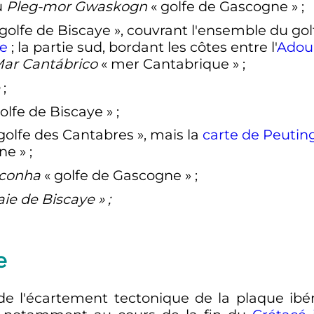
u
Pleg-mor Gwaskogn
«
golfe de Gascogne
»
;
golfe de Biscaye
», couvrant l'ensemble du gol
e
; la partie sud, bordant les côtes entre l'
Adou
ar Cantábrico
«
mer Cantabrique
»
;
;
olfe de Biscaye
»
;
golfe des Cantabres
», mais la
carte de Peutin
ine
»
;
sconha
«
golfe de Gascogne
»
;
aie de Biscaye
»
;
e
de l'écartement tectonique de la plaque ibér