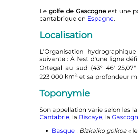
Le
golfe de Gascogne
est une pa
cantabrique en
Espagne
.
Localisation
L'Organisation hydrographique
suivante
: À l'est d'une ligne déf
Ortegal au sud (43° 46′ 25,07″ 
2
223 000
km
et sa profondeur m
Toponymie
Son appellation varie selon les 
Cantabrie
, la
Biscaye
, la
Gascog
Basque
:
Bizkaiko golkoa
«
l