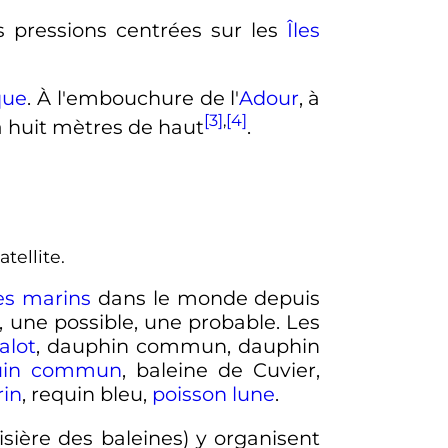
s pressions centrées sur les
Îles
que
. À l'embouchure de l'
Adour
, à
[3]
,
[4]
 à huit mètres de haut
.
tellite.
s marins
dans le monde depuis
, une possible, une probable. Les
alot
, dauphin commun, dauphin
uin commun
, baleine de Cuvier,
rin
, requin bleu,
poisson lune
.
isière des baleines) y organisent