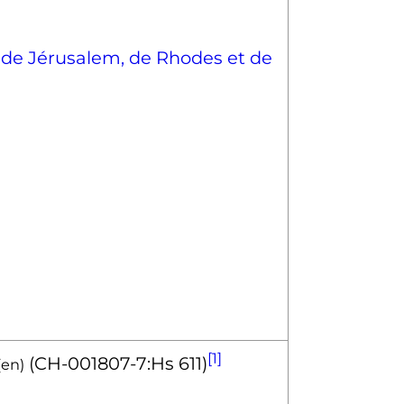
n de Jérusalem, de Rhodes et de
[1]
(CH-001807-7:Hs 611)
(
en
)