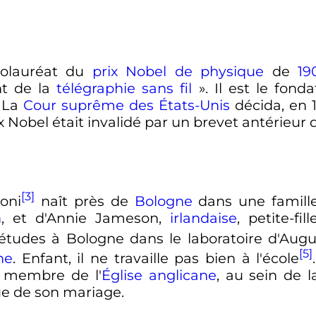
 colauréat du
prix Nobel de physique
de
19
nt de la
télégraphie sans fil
»
. Il est le fon
. La
Cour suprême des États-Unis
décida, en 1
x Nobel était invalidé par un brevet antérieur 
[3]
oni
naît près de
Bologne
dans une famille
n
, et d'Annie Jameson,
irlandaise
, petite-fi
es études à Bologne dans le laboratoire d'Aug
[5]
ne
. Enfant, il ne travaille pas bien à l'école
i membre de l'
Église anglicane
, au sein de la
e de son mariage.