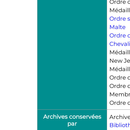
Ordre c
Médaill
Ordre s
Malte
Ordre 
Chevali
Médail
New Je
Médaill
Ordre 
Ordre d
Membre 
Ordre d
Archives conservées
Archive
par
Biblio