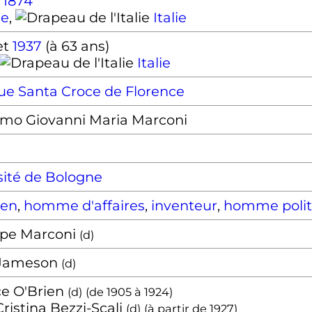
l
1874
ne
,
Italie
et
1937
(à 63 ans)
Italie
que Santa Croce de Florence
lmo Giovanni Maria Marconi
sité de Bologne
ien
,
homme d'affaires
,
inventeur
,
homme polit
pe Marconi
(
d
)
 Jameson
(
d
)
ce O'Brien
(
d
)
(de
1905
à
1924
)
ristina Bezzi-Scali
(
d
)
(à partir de
1927
)