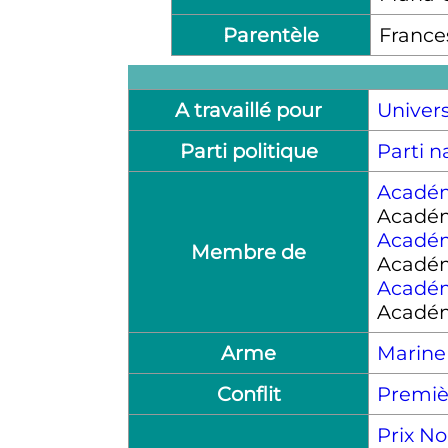
Parentèle
France
A travaillé pour
Univer
Parti politique
Parti n
Académ
Académ
Académ
Membre de
Académ
Académ
Académ
Arme
Marine
Conflit
Premiè
Prix N