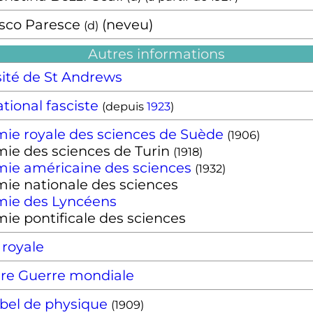
sco Paresce
(neveu)
(
d
)
Autres informations
sité de St Andrews
ational fasciste
(depuis
1923
)
ie royale des sciences de Suède
(
1906
)
ie des sciences de Turin
(
1918
)
ie américaine des sciences
(
1932
)
ie nationale des sciences
ie des Lyncéens
ie pontificale des sciences
 royale
re Guerre mondiale
obel de physique
(
1909
)