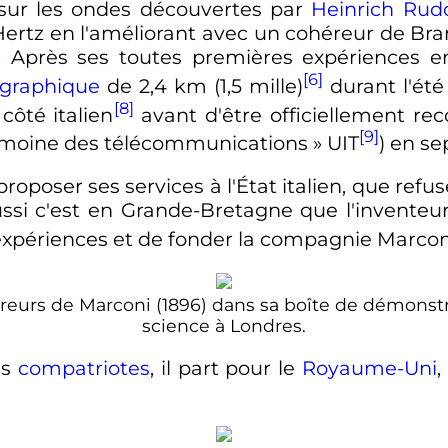
s sur les ondes découvertes par
Heinrich Rudo
r Hertz en l'améliorant avec un cohéreur de Bra
 Après ses toutes premières expériences en I
[6]
égraphique
de
2,4
km
(1,5 mille)
durant l'été
[8]
côté italien
avant d'être officiellement rec
[9]
imoine des télécommunications
» UIT
) en
se
oposer ses services à l'État italien, que refus
ssi c'est en Grande-Bretagne que l'inventeur
expériences et de fonder la compagnie Marcon
eurs de Marconi (1896) dans sa boîte de démonstra
science à Londres.
es
compatriotes
, il part pour le
Royaume-Uni
,