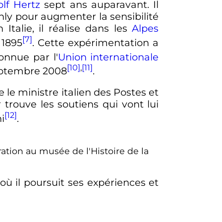
lf Hertz
sept ans auparavant. Il
nly pour augmenter la sensibilité
talie, il réalise dans les
Alpes
[7]
 1895
. Cette expérimentation a
onnue par l'
Union internationale
[10]
,
[11]
ptembre 2008
.
e le ministre italien des Postes et
 trouve les soutiens qui vont lui
[12]
i
.
tion au musée de l'Histoire de la
 où il poursuit ses expériences et