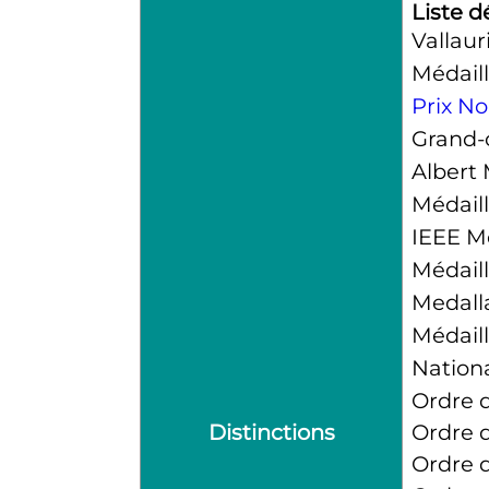
Liste d
Vallaur
Médail
Prix N
Grand-c
Albert
Médaill
IEEE M
Médaill
Medalla
Médail
Nation
Ordre d
Distinctions
Ordre d
Ordre d