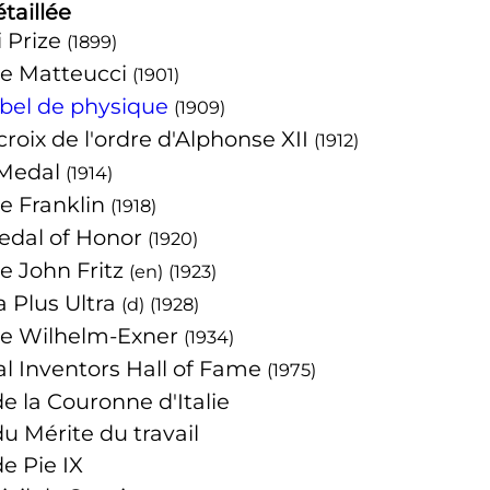
étaillée
i Prize
(
1899
)
le Matteucci
(
1901
)
obel de physique
(
1909
)
roix de l'ordre d'Alphonse XII
(
1912
)
 Medal
(
1914
)
e Franklin
(
1918
)
edal of Honor
(
1920
)
e John Fritz
(
en
)
(
1923
)
 Plus Ultra
(
d
)
(
1928
)
le Wilhelm-Exner
(
1934
)
al Inventors Hall of Fame
(
1975
)
e la Couronne d'Italie
u Mérite du travail
e Pie IX