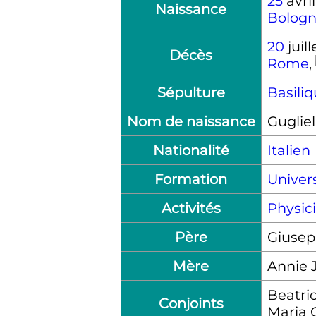
25
avri
Naissance
Bolog
20
juill
Décès
Rome
,
Sépulture
Basili
Nom de naissance
Guglie
Nationalité
Italien
Formation
Univer
Activités
Physic
Père
Giusep
Mère
Annie
Beatri
Conjoints
Maria C