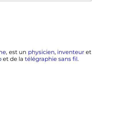
me
, est un
physicien
,
inventeur
et
o
et de la
télégraphie sans fil
.