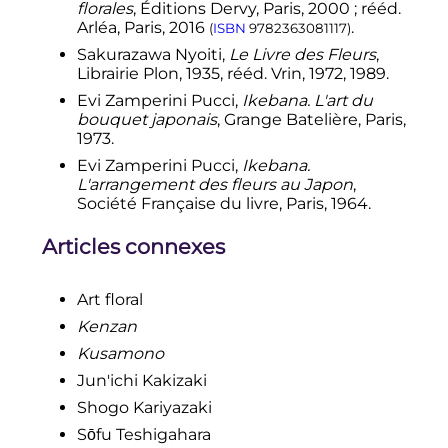
florales
, Éditions Dervy, Paris, 2000
; rééd.
«
introduction
»
Arléa, Paris, 2016
.
(
ISBN
9782363081117
)
↑
La Branche Française de l’école
Sakurazawa Nyoiti,
Le Livre des Fleurs
,
d’Ikebana Sogetsu (I.S.B.F.),
Librairie Plon, 1935, rééd. Vrin, 1972, 1989.
«
Ikebana Sogetsu
»
Evi Zamperini Pucci,
Ikebana. L'art du
↑
(en)
«
About Ohara School
»
bouquet japonais
, Grange Batelière, Paris,
↑
«
立花正風体、立花新風体とは｜いけ
1973.
ばなの根源 華道家元池坊
»
[
archive du
4
Evi Zamperini Pucci,
Ikebana.
, sur
www.ikenobo.jp
octobre 2017
]
L'arrangement des fleurs au Japon
,
↑
«
ikebana-flowers.com
»
[
archive du
Société Française du livre, Paris, 1964.
12 mars 2015
]
(consulté le
19 octobre 2016
)
Articles connexes
↑
https://kotobank.jp/word/砂の
物-542801
«
https://web.archive.org/web/201711
Art floral
11150135/https://kotobank.jp/word/%
E7%A0%82%E3%81%AE%E7%89%A9
Kenzan
(
Archive.org
•
Wikiwix
•
-542801
»
Kusamono
Archive.is
•
Google
• Que faire
?)
,
11
Jun'ichi Kakizaki
novembre 2017
Shogo Kariyazaki
↑
«
生花正風体、生花新風体とは｜いけ
Sōfu Teshigahara
ばなの根源 華道家元池坊
»
[
archive du
4