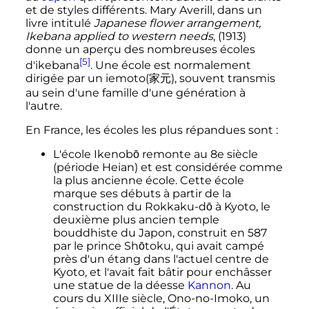
et de styles différents. Mary Averill, dans un
livre intitulé
Japanese flower arrangement,
Ikebana applied to western needs
, (1913)
donne un aperçu des nombreuses écoles
[5]
d'ikebana
. Une école est normalement
dirigée par un iemoto
(
家元
)
, souvent transmis
au sein d'une famille d'une génération à
l'autre.
En France, les écoles les plus répandues sont
:
L'école Ikenobō remonte au 8e siècle
(période Heian) et est considérée comme
la plus ancienne école. Cette école
marque ses débuts à partir de la
construction du Rokkaku-dō à Kyoto, le
deuxième plus ancien temple
bouddhiste du Japon, construit en 587
par le prince Shōtoku, qui avait campé
près d'un étang dans l'actuel centre de
Kyoto, et l'avait fait bâtir pour enchâsser
une statue de la déesse
Kannon
. Au
cours du XIIIe siècle, Ono-no-Imoko, un