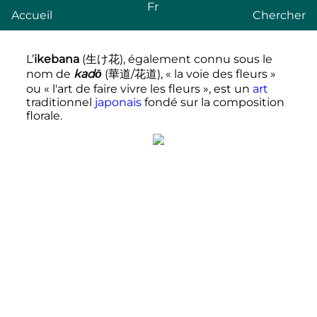
Fr
Accueil
Chercher
L’
ikebana
(
生け花
)
, également connu sous le
nom de
kadō
(
華道/花道
)
, «
la voie des fleurs
»
ou «
l'art de faire vivre les fleurs
», est un
art
traditionnel
japonais
fondé sur la composition
florale.