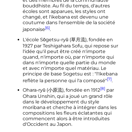
et des membres de la communauté
bouddhiste. Au fil du temps, d'autres
écoles sont apparues, les styles ont
changé, et l'ikebana est devenu une
coutume dans l'ensemble de la société
[6]
japonaise
.
L'école Sōgetsu-ryū (草月流), fondée en
1927 par Teshigahara Sofu, qui repose sur
l'idée qu'il peut être créé n'importe
quand, n'importe où, par n'importe qui
dans n'importe quelle partie du monde
et avec n'importe quel matériau. Le
principe de base Sogetsu est
: "l'Ikebana
[7]
reflète la personne qui l'a composé"
.
[8]
Ohara-ryū (小原流), fondée en 1912
par
Ohara Unshin, qui a joué un grand rôle
dans le développement du style
moribana et cherche à intégrer dans les
compositions les fleurs éclatantes qui
commencent alors à être introduites
d'Occident au Japon.