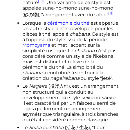
[10]
nature
. Une variante de ce style est
appelée suna-no-mono
suna-no-mono
[11]
(
砂の物
)
, "arrangement avec du sable"
.
Lorsque la
cérémonie du thé
est apparue,
un autre style a été développé pour les
pièces à thé, appelé
chabana
. Ce style est
à l'opposé du style issu de la période
Momoyama
et met l'accent sur la
simplicité rustique. Le
chabana
n'est pas
considéré comme un style de l'ikebana
mais est distinct et relève de la
cérémonie du thé. La simplicité du
chabana
a contribué à son tour à la
création du
nageirebana
ou style "jeté".
Le
Nageire
(
投げ入れ
)
, est un arrangement
non structuré qui a conduit au
développement du style
seika
ou
shōka
.
Il est caractérisé par un faisceau serré de
tiges qui forment un arrangement
asymétrique triangulaire, à trois branches,
qui était considéré comme classique.
Le
Seika
ou
shōka
(
活花 / 生花
)
, "fleur