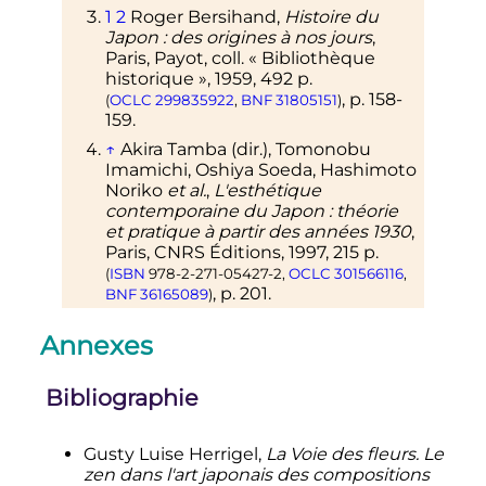
1
2
Roger Bersihand,
Histoire du
Japon
: des origines à nos jours
,
Paris, Payot,
coll.
«
Bibliothèque
historique
»,
1959
, 492
p.
,
p.
158-
(
OCLC
299835922
,
BNF
31805151
)
159
.
↑
Akira Tamba (
dir.
), Tomonobu
Imamichi, Oshiya Soeda, Hashimoto
Noriko
et al.
,
L'esthétique
contemporaine du Japon
: théorie
et pratique à partir des années 1930
,
Paris, CNRS Éditions,
1997
, 215
p.
(
ISBN
978-2-271-05427-2
,
OCLC
301566116
,
,
p.
201
.
BNF
36165089
)
↑
(en)
Mary Averill,
«
Japanese
Annexes
Flower Arrangement
»
, sur
Wikisource
↑
keiko
Kubo
,
Keiko's Ikebana: A
Bibliographie
Contemporary Approach to the
Traditional Japanese Art of Flower
Gusty Luise Herrigel,
La Voie des fleurs. Le
Arranging
, Tuttle Publishing,
2013
zen dans l'art japonais des compositions
,
(
ISBN
978-1-4629-0600-0
,
lire en ligne
)