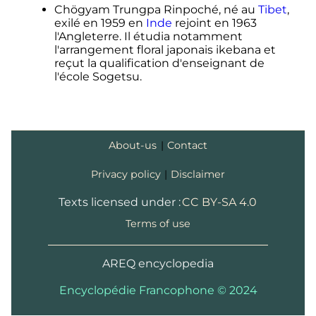
, sur
www.ikenobo.jp
octobre 2017
]
Chögyam Trungpa Rinpoché, né au
Tibet
,
exilé en 1959 en
Inde
rejoint en 1963
↑
«
自由花とは｜いけばなの根源 華道家
l'Angleterre. Il étudia notamment
元池坊
»
, sur
[
archive du
4 octobre 2017
]
l'arrangement floral japonais ikebana et
www.ikenobo.jp
reçut la qualification d'enseignant de
l'école Sogetsu.
About-us
|
Contact
Privacy policy
|
Disclaimer
Texts licensed under :
CC BY-SA 4.0
Terms of use
AREQ encyclopedia
Encyclopédie Francophone © 2024