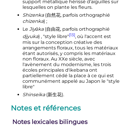
support métallique hérissé d'aiguilles sur
lesquelles on plante les fleurs.
Shizenka
(
自然花
,
parfois orthographié
chizenka
)
;
Le
Jiyūka
(
自由花
,
parfois orthographié
[13]
djyuka
)
, "style libre"
, où l'accent est
mis sur la conception créative des
arrangements floraux, tous les matériaux
étant autorisés, y compris les matériaux
non floraux. Au XXe siècle, avec
l'avènement du modernisme, les trois
écoles principales d'ikebana ont
partiellement cédé la place à ce qui est
communément appelé au Japon le "style
libre"
Shinseika
(
新生花
)
.
Notes et références
Notes lexicales bilingues