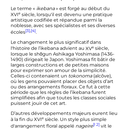
Le terme «
ikebana
» est forgé au début du
e
XVI
siècle
, lorsqu'il est devenu une pratique
artistique codifiée et répandue parmi la
noblesse, avec ses spécialistes et ses diverses
[3]
,
[4]
écoles
.
Le changement le plus significatif dans
e
l'histoire de l’ikebana advient au
XV
siècle
,
lorsque le shōgun Ashikaga Yoshimasa (1436-
1490) dirigeait le Japon. Yoshimasa fit bâtir de
larges constructions et de petites maisons
pour exprimer son amour de la simplicité.
Celles-ci contenaient un
tokonoma
(alcôve),
où les gens pouvaient placer des objets d’art
ou des arrangements floraux. Ce fut à cette
période que les règles de l’ikebana furent
simplifiées afin que toutes les classes sociales
puissent jouir de cet art.
D’autres développements majeurs eurent lieu
e
à la fin du
XVI
siècle
. Un style plus simple
[l 2]
d'arrangement floral appelé
nageire
vit le