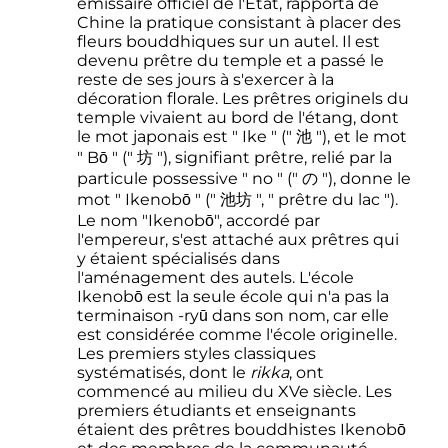
émissaire officiel de l'État, rapporta de
Chine la pratique consistant à placer des
fleurs bouddhiques sur un autel. Il est
devenu prêtre du temple et a passé le
reste de ses jours à s'exercer à la
décoration florale. Les prêtres originels du
temple vivaient au bord de l'étang, dont
le mot japonais est " Ike " (" 池 "), et le mot
" Bō " (" 坊 "), signifiant prêtre, relié par la
particule possessive " no " (" の "), donne le
mot " Ikenobō " (" 池坊 ", " prêtre du lac ").
Le nom "Ikenobō", accordé par
l'empereur, s'est attaché aux prêtres qui
y étaient spécialisés dans
l'aménagement des autels. L'école
Ikenobō est la seule école qui n'a pas la
terminaison -ryū dans son nom, car elle
est considérée comme l'école originelle.
Les premiers styles classiques
systématisés, dont le
rikka
, ont
commencé au milieu du XVe siècle. Les
premiers étudiants et enseignants
étaient des prêtres bouddhistes Ikenobō