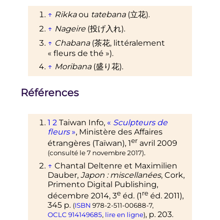
↑
Rikka
ou
tatebana
(
立花
)
.
↑
Nageire
(
投げ入れ
)
.
↑
Chabana
(
茶花
,
littéralement
«
fleurs de thé
»
)
.
↑
Moribana
(
盛り花
)
.
Références
1
2
Taiwan Info,
«
Sculpteurs de
fleurs
»
, Ministère des Affaires
er
étrangères (Taïwan),
1
avril 2009
.
(consulté le
7 novembre 2017
)
↑
Chantal Deltenre et Maximilien
Dauber,
Japon
: miscellanées
, Cork,
Primento Digital Publishing,
e
re
décembre 2014
,
3
éd.
(
1
éd.
2011),
345
p.
(
ISBN
978-2-511-00688-7
,
,
p.
203
.
OCLC
914149685
,
lire en ligne
)