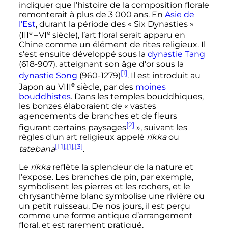
indiquer que l’histoire de la composition florale
remonterait à plus de
3 000 ans
. En
Asie de
l'Est
, durant la période des «
Six Dynasties
»
e
e
(
III
–
VI
siècle
), l’art floral serait apparu en
Chine comme un élément de rites religieux. Il
s'est ensuite développé sous la
dynastie Tang
(618-907), atteignant son âge d'or sous la
[1]
dynastie Song
(960-1279)
. Il est introduit au
e
Japon au
VIII
siècle
, par des
moines
bouddhistes
. Dans les temples bouddhiques,
les bonzes élaboraient de
« vastes
agencements de branches et de fleurs
[2]
figurant certains paysages
»
, suivant les
règles d'un art religieux appelé
rikka
ou
[l 1]
,
[1]
,
[3]
tatebana
.
Le
rikka
reflète la splendeur de la nature et
l’expose. Les branches de pin, par exemple,
symbolisent les pierres et les rochers, et le
chrysanthème blanc symbolise une rivière ou
un petit ruisseau. De nos jours, il est perçu
comme une forme antique d’arrangement
floral, et est rarement pratiqué.