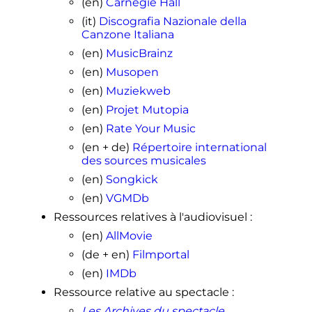
(en)
Carnegie Hall
(it)
Discografia Nazionale della
Canzone Italiana
(en)
MusicBrainz
(en)
Musopen
(en)
Muziekweb
(en)
Projet Mutopia
(en)
Rate Your Music
(en + de)
Répertoire international
des sources musicales
(en)
Songkick
(en)
VGMDb
Ressources relatives à l'audiovisuel
:
(en)
AllMovie
(de + en)
Filmportal
(en)
IMDb
Ressource relative au spectacle
:
Les Archives du spectacle