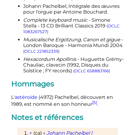
Johann Pachelbel, Intégrale des œuvres
pour l'orgue par Antoine Bouchard.
Complete keyboard music
- Simone
Stella - 13 CD Brilliant Classics 2019
(
OCLC
1083267527
)
Musicalische Ergötzung, Canon et gigue
-
London Baroque - Harmonia Mundi 2004
(
OCLC
221852339
)
Hexacordum Apollinis
- Huguette Grémy-
Chauliac, clavecin (1992, Disques du
Solstice
; FY records)
(
OCLC
658883166
)
Hommages
L'
astéroïde
(4972) Pachelbel, découvert en
[5]
1989, est nommé en son honneur
.
Notes et références
↑
(ca)
«
Johann Pachelbel |