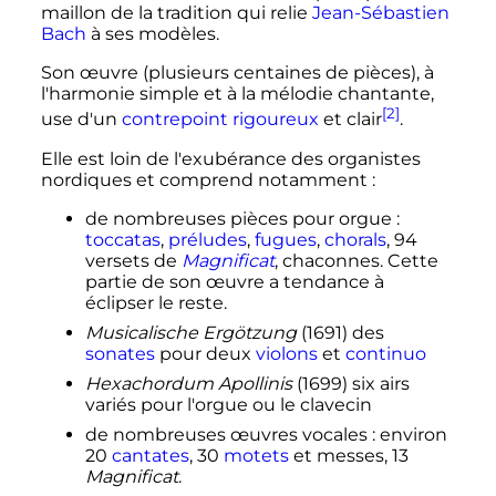
maillon de la tradition qui relie
Jean-Sébastien
Bach
à ses modèles.
Son œuvre (plusieurs centaines de pièces), à
l'harmonie simple et à la mélodie chantante,
[2]
use d'un
contrepoint rigoureux
et clair
.
Elle est loin de l'exubérance des organistes
nordiques et comprend notamment
:
de nombreuses pièces pour orgue
:
toccatas
,
préludes
,
fugues
,
chorals
, 94
versets de
Magnificat
, chaconnes. Cette
partie de son œuvre a tendance à
éclipser le reste.
Musicalische Ergötzung
(1691) des
sonates
pour deux
violons
et
continuo
Hexachordum Apollinis
(1699) six airs
variés pour l'orgue ou le clavecin
de nombreuses œuvres vocales
: environ
20
cantates
, 30
motets
et messes, 13
Magnificat
.