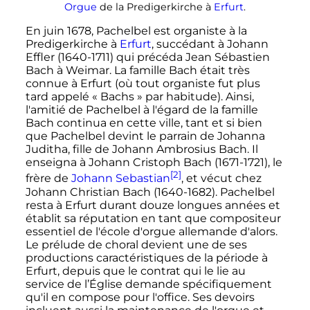
Orgue
de la Predigerkirche à
Erfurt
.
En
juin 1678
, Pachelbel est organiste à la
Predigerkirche à
Erfurt
, succédant à Johann
Effler (1640-1711) qui précéda Jean Sébastien
Bach à Weimar. La famille Bach était très
connue à Erfurt (où tout organiste fut plus
tard appelé «
Bachs
» par habitude). Ainsi,
l'amitié de Pachelbel à l'égard de la famille
Bach continua en cette ville, tant et si bien
que Pachelbel devint le parrain de Johanna
Juditha, fille de Johann Ambrosius Bach. Il
enseigna à Johann Cristoph Bach (1671-1721), le
[2]
frère de
Johann Sebastian
, et vécut chez
Johann Christian Bach (1640-1682). Pachelbel
resta à Erfurt durant douze longues années et
établit sa réputation en tant que compositeur
essentiel de l'école d'orgue allemande d'alors.
Le prélude de choral devient une de ses
productions caractéristiques de la période à
Erfurt, depuis que le contrat qui le lie au
service de l’Église demande spécifiquement
qu'il en compose pour l'office. Ses devoirs