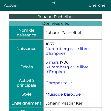
Fr
Accueil
Chercher
Johann Pachelbel
Données clés
Nom de
Johann Pachelbel
naissance
1653
Naissance
Nuremberg
(
ville libre
d'Empire
)
3 mars
1706
Décès
Nuremberg
(
ville libre
d'Empire
)
Activité
Compositeur
principale
Style
Musique baroque
Enseignement
Johann Kaspar Kerll