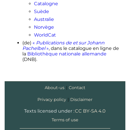
Catalogne
Suède
Australie
Norvège
WorldCat
(de)
«
Publications de et sur Johann
Pachelbel
»
, dans le catalogue en ligne de
la
Bibliothèque nationale allemande
(DNB)
.
About-us
|
Contact
Privacy policy
|
Disclaimer
Texts licensed under :
CC BY-SA 4.0
Terms of use