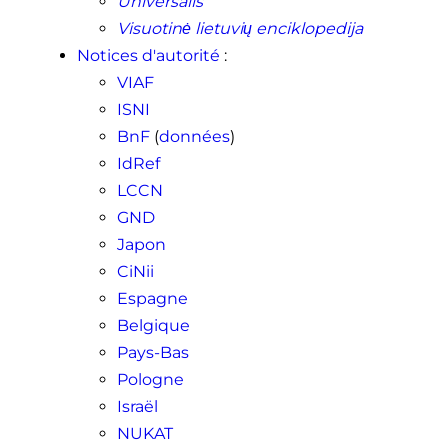
Universalis
Visuotinė lietuvių enciklopedija
Notices d'autorité
:
VIAF
ISNI
BnF
(
données
)
IdRef
LCCN
GND
Japon
CiNii
Espagne
Belgique
Pays-Bas
Pologne
Israël
NUKAT