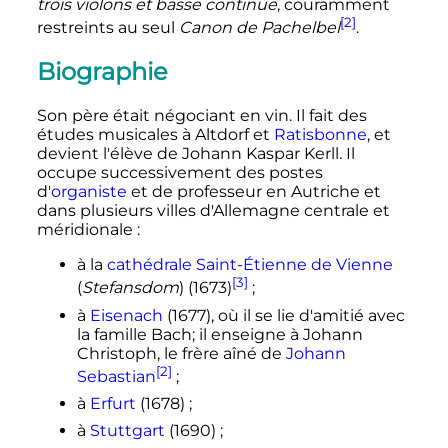
trois violons et basse continue
, couramment
[2]
restreints au seul
Canon de Pachelbel
.
Biographie
Son père était négociant en vin. Il fait des
études musicales à Altdorf et
Ratisbonne
, et
devient l'élève de Johann Kaspar Kerll. Il
occupe successivement des postes
d'
organiste
et de professeur en Autriche et
dans plusieurs villes d'Allemagne centrale et
méridionale
:
à la
cathédrale Saint-Étienne de Vienne
[3]
(
Stefansdom
) (1673)
;
à
Eisenach
(1677), où il se lie d'amitié avec
la famille Bach; il enseigne à Johann
Christoph, le frère aîné de
Johann
[2]
Sebastian
;
à
Erfurt
(1678)
;
à
Stuttgart
(1690)
;