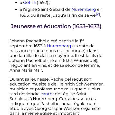
à
Gotha
(1692)
;
à l'église Saint-Sébald de
Nuremberg
en
[2]
1695, où il reste jusqu'à la fin de sa vie
.
Jeunesse et éducation (1653–1673)
er
Johann Pachelbel a été baptisé le
1
septembre 1653
à
Nuremberg
(sa date de
naissance exacte nous est inconnue), dans
une famille de classe moyenne. Il est le fils de
Johann Pachelbel (né en 1613 à Wunsiedel),
négociant en vins, et de sa seconde femme,
Anna Maria Mair.
Durant sa jeunesse, Pachelbel reçut son
éducation musicale de Heinrich Schwemmer,
musicien et professeur de musique qui plus
tard deviendra
cantor
de l'église Saint-
Sebaldus à Nuremberg. Certaines sources
indiquent que Pachelbel aurait également
étudié avec Georg Caspar Wecker, organiste
dans la même église et important