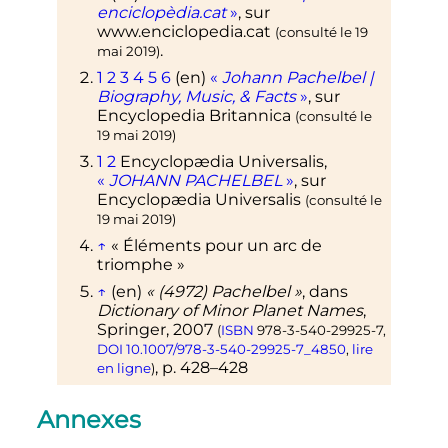
enciclopèdia.cat
»
, sur
www.enciclopedia.cat
(consulté le
19
.
mai 2019
)
1
2
3
4
5
6
(en)
«
Johann Pachelbel |
Biography, Music, & Facts
»
, sur
Encyclopedia Britannica
(consulté le
19 mai 2019
)
1
2
Encyclopædia
Universalis
,
«
JOHANN PACHELBEL
»
, sur
Encyclopædia Universalis
(consulté le
19 mai 2019
)
↑
«
Éléments pour un arc de
triomphe
»
↑
(en)
«
(4972) Pachelbel
»
, dans
Dictionary of Minor Planet Names
,
Springer,
2007
(
ISBN
978-3-540-29925-7
,
DOI
10.1007/978-3-540-29925-7_4850
,
lire
,
p.
428–428
en ligne
)
Annexes