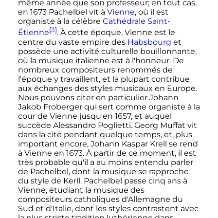
même année que son professeur; en tout cas,
en 1673 Pachelbel vit à
Vienne
, où il est
organiste à la célèbre
Cathédrale Saint-
[3]
Étienne
. À cette époque, Vienne est le
centre du vaste empire des
Habsbourg
et
possède une activité culturelle bouillonnante,
où la musique italienne est à l'honneur. De
nombreux compositeurs renommés de
l'époque y travaillent, et la plupart contribue
aux échanges des styles musicaux en Europe.
Nous pouvons citer en particulier Johann
Jakob Froberger qui sert comme organiste à la
cour de Vienne jusqu'en 1657, et auquel
succède Alessandro Poglietti. Georg Muffat vit
dans la cité pendant quelque temps, et, plus
important encore, Johann Kaspar Krell se rend
à Vienne en 1673. À partir de ce moment, il est
très probable qu'il a au moins entendu parler
de Pachelbel, dont la musique se rapproche
du style de Kerll. Pachelbel passe cinq ans à
Vienne, étudiant la musique des
compositeurs catholiques d'Allemagne du
Sud et d'Italie, dont les styles contrastent avec
la plus stricte tradition luthérienne dans