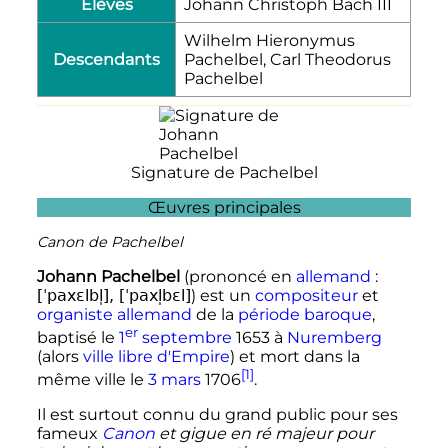
Élèves
Johann Christoph Bach III
Wilhelm Hieronymus
Descendants
Pachelbel, Carl Theodorus
Pachelbel
Signature de Pachelbel
Œuvres principales
Canon de Pachelbel
Johann Pachelbel
(
prononcé
en
allemand
:
[ˈpaxɛlbl̩], [ˈpaxl̩bɛl]
) est un
compositeur
et
organiste
allemand
de la
période baroque
,
er
baptisé le
1
septembre
1653
à
Nuremberg
(alors
ville libre d'Empire
) et mort dans la
[1]
même ville le
3 mars
1706
.
Il est surtout connu du grand public pour ses
fameux
Canon
et gigue en ré majeur pour