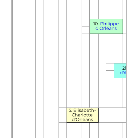
10.
Philippe
d'Orléans
21.
Ann
d'Autri
5. Élisabeth-
Charlotte
d'Orléans