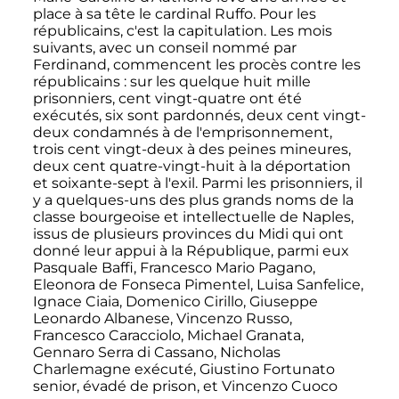
place à sa tête le cardinal Ruffo. Pour les
républicains, c'est la capitulation. Les mois
suivants, avec un conseil nommé par
Ferdinand, commencent les procès contre les
républicains
: sur les quelque huit mille
prisonniers, cent vingt-quatre ont été
exécutés, six sont pardonnés, deux cent vingt-
deux condamnés à de l'emprisonnement,
trois cent vingt-deux à des peines mineures,
deux cent quatre-vingt-huit à la déportation
et soixante-sept à l'exil. Parmi les prisonniers, il
y a quelques-uns des plus grands noms de la
classe bourgeoise et intellectuelle de Naples,
issus de plusieurs provinces du Midi qui ont
donné leur appui à la République, parmi eux
Pasquale Baffi, Francesco Mario Pagano,
Eleonora de Fonseca Pimentel, Luisa Sanfelice,
Ignace Ciaia, Domenico Cirillo, Giuseppe
Leonardo Albanese, Vincenzo Russo,
Francesco Caracciolo, Michael Granata,
Gennaro Serra di Cassano, Nicholas
Charlemagne exécuté, Giustino Fortunato
senior, évadé de prison, et Vincenzo Cuoco