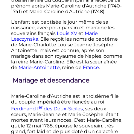
troisième fille du couple impérial à recevoir ce
prénom après Marie-Caroline d'Autriche (1740-
1741) et Marie-Caroline d'Autriche (1748).
L'enfant est baptisée le jour même de sa
naissance, avec pour parrain et marraine les
souverains français
Louis XV
et
Marie
Lesczynska
. Elle reçoit les noms de baptême
de Marie-Charlotte Louise Jeanne Josèphe
Antoinette, mais est connue, après son
mariage dans son royaume de Naples, comme
la reine Marie-Caroline. Elle est la sœur aînée
de
Marie-Antoinette
, reine de
France
.
Mariage et descendance
Marie-Caroline d'Autriche est la troisième fille
du couple impérial à être fiancée au roi
er
Ferdinand
I
des Deux-Siciles
, ses deux
sœurs, Marie-Jeanne et Marie-Josèphe, étant
mortes avant leurs noces. C'est Marie-Caroline,
qui, le
12 mai 1768
, épouse le souverain, très
grand, fort laid et de plus doté d'un caractère