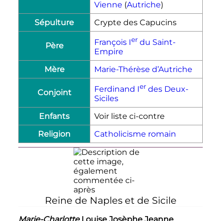
Vienne
(
Autriche
)
Sépulture
Crypte des Capucins
er
François
I
du Saint-
Père
Empire
Mère
Marie-Thérèse d’Autriche
er
Ferdinand
I
des Deux-
Conjoint
Siciles
Enfants
Voir liste ci-contre
Religion
Catholicisme romain
Reine de Naples et de Sicile
Marie-Charlotte
Louise Josèphe Jeanne