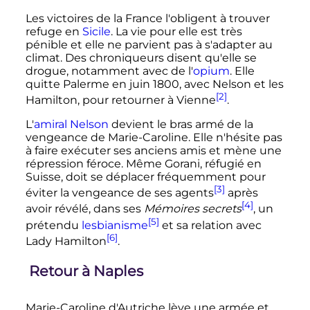
Les victoires de la France l'obligent à trouver
refuge en
Sicile
. La vie pour elle est très
pénible et elle ne parvient pas à s'adapter au
climat. Des chroniqueurs disent qu'elle se
drogue, notamment avec de l'
opium
. Elle
quitte Palerme en
juin 1800
, avec Nelson et les
[2]
Hamilton, pour retourner à Vienne
.
L'
amiral Nelson
devient le bras armé de la
vengeance de Marie-Caroline. Elle n'hésite pas
à faire exécuter ses anciens amis et mène une
répression féroce. Même Gorani, réfugié en
Suisse, doit se déplacer fréquemment pour
[3]
éviter la vengeance de ses agents
après
[4]
avoir révélé, dans ses
Mémoires secrets
, un
[5]
prétendu
lesbianisme
et sa relation avec
[6]
Lady Hamilton
.
Retour à Naples
Marie-Caroline d'Autriche lève une armée et