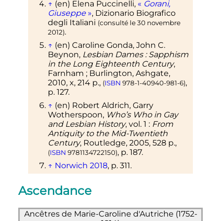
↑
(en)
Elena Puccinelli,
«
Gorani,
Giuseppe
»
, Dizionario Biografico
degli Italiani
(consulté le
30 novembre
.
2012
)
↑
(en)
Caroline Gonda, John C.
Beynon,
Lesbian Dames
: Sapphism
in the Long Eighteenth Century
,
Farnham
; Burlington, Ashgate,
2010,
x
, 214
p.
,
,
(
ISBN
978-1-40940-981-6
)
p.
127
.
↑
(en)
Robert Aldrich, Garry
Wotherspoon,
Who’s Who in Gay
and Lesbian History
,
vol.
1
:
From
Antiquity to the Mid-Twentieth
Century
, Routledge, 2005, 528
p.
,
,
p.
187
.
(
ISBN
9781134722150
)
↑
Norwich 2018
,
p.
311
.
↑
«
Secrets d'Histoire
: Marie-
Ascendance
Caroline, l'indomptable reine de
Naples et de Sicile
»
, sur
Le Figaro
(consulté le
10 janvier 2021
)
Ancêtres de Marie-Caroline d'Autriche (1752-
↑
Le journal d'une reine - Marie-