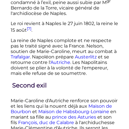
gr
condamné à l’exil, peine aussi subie par
M
Bernardo de la Torre, vicaire général de
l'archidiocèse de Naples.
Le roi revient à Naples le
27 juin 1802
, la reine le
[7]
15 août
.
La reine de Naples complote et ne respecte
pas le traité signé avec la France. Nelson,
soutien de Marie-Caroline, meurt au combat à
Trafalgar
. Napoléon prépare
Austerlitz
et se
retourne contre l'
Autriche
. Les Napolitains
doivent se plier à la volonté de l'empereur,
mais elle refuse de se soumettre.
Second exil
Marie-Caroline d'Autriche renforce son pouvoir
et les liens qui la nouent déjà aux
Maison de
Bourbon
et
Maison de Habsbourg-Lorraine
en
mariant sa fille au
prince des Asturies
et son
fils
François, duc de Calabre
à l'archiduchesse
Marie-Clémentine d'Autriche. Ils seront les