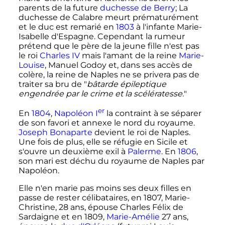
parents de la future
duchesse de Berry
; La
duchesse de Calabre meurt prématurément
et le duc est remarié en
1803
à l'infante Marie-
Isabelle d'Espagne. Cependant la rumeur
prétend que le père de la jeune fille n'est pas
le roi
Charles IV
mais l'amant de la reine
Marie-
Louise
, Manuel Godoy et, dans ses accès de
colère, la reine de Naples ne se privera pas de
traiter sa bru de "
bâtarde épileptique
engendrée par le crime et la scélératesse.
"
er
En
1804
,
Napoléon
I
la contraint à se séparer
de son favori et annexe le nord du royaume.
Joseph Bonaparte
devient le roi de Naples.
Une fois de plus, elle se réfugie en Sicile et
s'ouvre un deuxième exil à
Palerme
. En
1806
,
son mari est déchu du royaume de Naples par
Napoléon.
Elle n'en marie pas moins ses deux filles en
passe de rester célibataires, en 1807, Marie-
Christine, 28 ans, épouse Charles Félix de
Sardaigne et en 1809,
Marie-Amélie
27 ans,