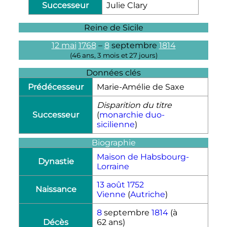
Successeur
Julie Clary
Reine de Sicile
12 mai
1768
–
8
septembre
1814
(
46 ans, 3 mois et 27 jours
)
Données clés
Prédécesseur
Marie-Amélie de Saxe
Disparition du titre
Successeur
(
monarchie duo-
sicilienne
)
Biographie
Maison de Habsbourg-
Dynastie
Lorraine
13 août
1752
Naissance
Vienne
(
Autriche
)
8
septembre
1814
(à
Décès
62 ans)