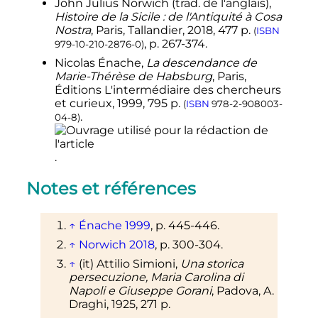
John Julius
Norwich
(
trad.
de l'anglais),
Histoire de la Sicile : de l'Antiquité à Cosa
Nostra
, Paris, Tallandier,
2018
, 477
p.
(
ISBN
,
p.
267-374
.
979-10-210-2876-0
)
Nicolas Énache,
La descendance de
Marie-Thérèse de Habsburg
, Paris,
Éditions L'intermédiaire des chercheurs
et curieux,
1999
, 795
p.
(
ISBN
978-2-908003-
.
04-8
)
.
Notes et références
↑
Énache 1999
,
p.
445-446.
↑
Norwich 2018
,
p.
300-304
.
↑
(it)
Attilio Simioni,
Una storica
persecuzione, Maria Carolina di
Napoli e Giuseppe Gorani
, Padova, A.
Draghi, 1925, 271
p.