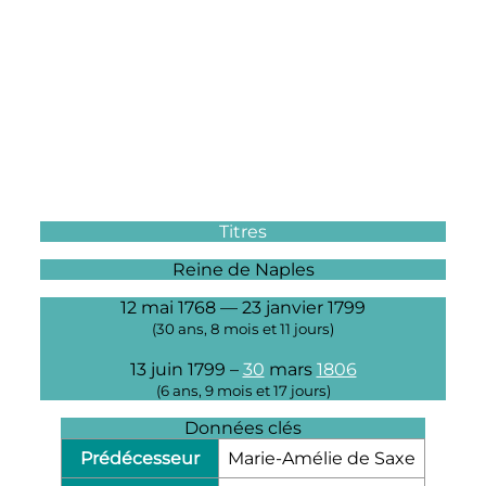
Titres
Reine de Naples
12 mai 1768
—
23 janvier 1799
(
30 ans, 8 mois et 11 jours
)
13 juin 1799
–
30
mars
1806
(
6 ans, 9 mois et 17 jours
)
Données clés
Prédécesseur
Marie-Amélie de Saxe