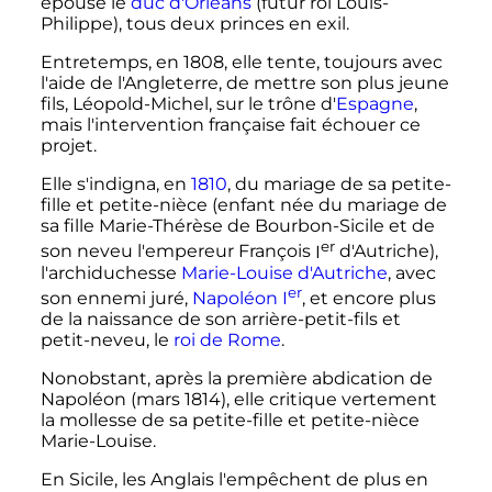
épouse le
duc d'Orléans
(futur roi Louis-
Philippe), tous deux princes en exil.
Entretemps, en 1808, elle tente, toujours avec
l'aide de l'Angleterre, de mettre son plus jeune
fils, Léopold-Michel, sur le trône d'
Espagne
,
mais l'intervention française fait échouer ce
projet.
Elle s'indigna, en
1810
, du mariage de sa petite-
fille et petite-nièce (enfant née du mariage de
sa fille Marie-Thérèse de Bourbon-Sicile et de
er
son neveu l'empereur François
I
d'Autriche),
l'archiduchesse
Marie-Louise d'Autriche
, avec
er
son ennemi juré,
Napoléon
I
, et
encore plus
de la naissance de son arrière-petit-fils et
petit-neveu, le
roi de Rome
.
Nonobstant, après la première abdication de
Napoléon (mars 1814), elle critique vertement
la mollesse de sa petite-fille et petite-nièce
Marie-Louise
.
En Sicile, les Anglais l'empêchent de plus en