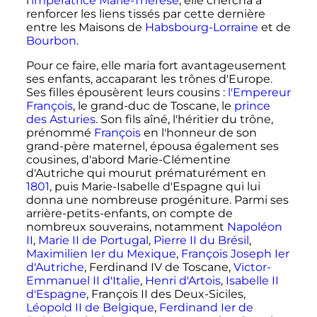
l'
impératrice Marie-Thérèse
, elle chercha à
renforcer les liens tissés par cette dernière
entre les Maisons de
Habsbourg-Lorraine
et de
Bourbon
.
Pour ce faire, elle maria fort avantageusement
ses enfants, accaparant les trônes d'Europe.
Ses filles épousèrent leurs cousins
:
l'Empereur
François
, le grand-duc de Toscane, le
prince
des Asturies
. Son fils aîné, l'héritier du trône,
prénommé
François
en l'honneur de son
grand-père maternel, épousa également ses
cousines, d'abord Marie-Clémentine
d'Autriche qui mourut prématurément en
1801
, puis Marie-Isabelle d'Espagne qui lui
donna une nombreuse progéniture. Parmi ses
arrière-petits-enfants, on compte de
nombreux souverains, notamment
Napoléon
II
,
Marie II de Portugal
,
Pierre II du Brésil
,
Maximilien Ier du Mexique
,
François Joseph Ier
d'Autriche
, Ferdinand IV de Toscane,
Victor-
Emmanuel II d'Italie
,
Henri d'Artois
,
Isabelle II
d'Espagne
, François II des Deux-Siciles,
Léopold II de Belgique
,
Ferdinand Ier de