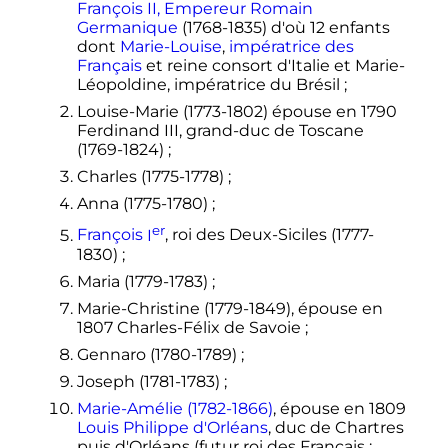
François II, Empereur Romain
Germanique
(1768-1835) d'où 12 enfants
dont
Marie-Louise
,
impératrice des
Français
et reine consort d'Italie et Marie-
Léopoldine, impératrice du Brésil
;
Louise-Marie (1773-1802) épouse en 1790
Ferdinand III, grand-duc de Toscane
(1769-1824)
;
Charles (1775-1778)
;
Anna (1775-1780)
;
er
François
I
, roi des Deux-Siciles (1777-
1830)
;
Maria (1779-1783)
;
Marie-Christine (1779-1849), épouse en
1807 Charles-Félix de Savoie
;
Gennaro (1780-1789)
;
Joseph (1781-1783)
;
Marie-Amélie (1782-1866)
, épouse en 1809
Louis Philippe d'Orléans
, duc de Chartres
puis d'Orléans (futur roi des Français
: