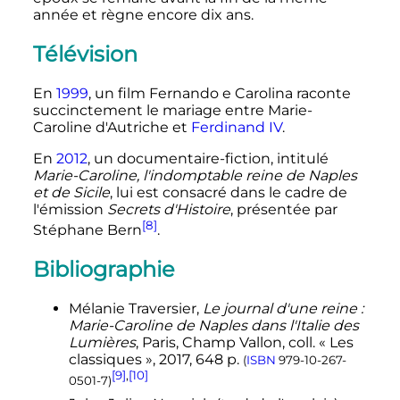
année et règne encore dix ans.
Télévision
En
1999
, un film Fernando e Carolina raconte
succinctement le mariage entre Marie-
Caroline d'Autriche et
Ferdinand IV
.
En
2012
, un documentaire-fiction, intitulé
Marie-Caroline, l'indomptable reine de Naples
et de Sicile
, lui est consacré dans le cadre de
l'émission
Secrets d'Histoire
, présentée par
[8]
Stéphane Bern
.
Bibliographie
Mélanie Traversier
,
Le journal d'une reine
:
Marie-Caroline de Naples dans l'Italie des
Lumières
, Paris, Champ Vallon, coll. «
Les
classiques
», 2017, 648 p.
(
ISBN
979-10-267-
[9]
,
[10]
0501-7
)