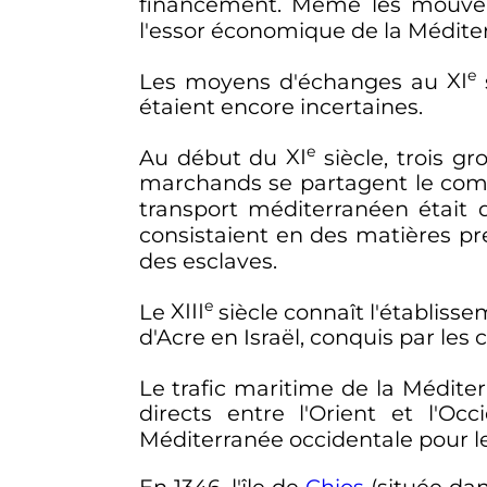
financement. Même les mouve
l'essor économique de la Médite
e
Les moyens d'échanges au
XI
étaient encore incertaines.
e
Au début du
XI
siècle
, trois gr
marchands se partagent le co
transport méditerranéen était 
consistaient en des matières p
des esclaves.
e
Le
XIII
siècle
connaît l'établisse
d'Acre en Israël, conquis par les 
Le trafic maritime de la Médite
directs entre l'Orient et l'O
Méditerranée occidentale pour l
En 1346, l'île de
Chios
(située da