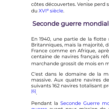
côtes découvertes. Venise perd s
e
du
XVI
siècle
.
Seconde guerre mondial
En 1940, une partie de la flotte
Britanniques, mais la majorité, d
France comme en Afrique, après
centaine de navires français réf
marchande grossit de mois en 
C'est dans le domaine de la ma
massive. Aux quatre navires 
suivants 162 navires totalisant 
[6]
.
Pendant la
Seconde Guerre mo
guerre
ayant pour mission de p