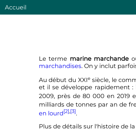
Accueil
Le terme
marine marchande
o
marchandises
. On y inclut parf
e
Au début du
XXI
siècle
, le com
et il se développe rapidement
:
2009, près de
80 000
en 2019 e
milliards de tonnes par an de fr
[2]
,
[3]
en lourd
.
Plus de détails sur l'histoire d