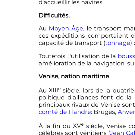
d'accueillir les navires.
Difficultés.
Au
Moyen Âge
, le transport m
ces expéditions comportaient de
capacité de transport (
tonnage
)
Toutefois, l'utilisation de la
bouss
amélioration de la navigation, sur
Venise, nation maritime
.
e
Au
XIII
siècle
, lors de la quatr
politique d'alliances font de la
principaux rivaux de Venise sont
comté de Flandre
: Bruges,
Anver
e
À la fin du
XV
siècle
, Venise c
célèbres sont vénitiens (
Jean Ca