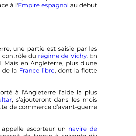
e à l'
Empire espagnol
au début
re, une partie est saisie par les
le contrôle du
régime de Vichy
. En
d. Mais en Angleterre, plus d'une
s de la
France libre
, dont la flotte
é à l’Angleterre l’aide la plus
altar
, s’ajouteront dans les mois
 flotte de commerce d’avant-guerre
n appelle escorteur un
navire de
osait de trente à soixante-dix