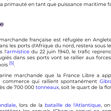
a primauté en tant que puissance maritime fac
e
 marchande française est réfugiée en Angleter
ans les ports d'Afrique du nord, restera sous 
 l'
armistice
du 22 juin 1940, le trafic repren
ugiés dans ses ports vont se rallier aux force
[5]
mois
.
rine marchande que la France Libre a apport
de commerce qui rallient spontanément
Gibr
près de 700 000
tonneaux
, soit le quart de la
ndiale
, lors de la
bataille de l'Atlantique
, o
rotéger les convois (Chaque convoi se comp