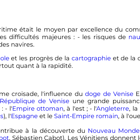
aritime était le moyen par excellence du com
s difficultés majeures
: - les risques de
nau
 des navires.
ole
et les progrès de la
cartographie
et de la 
tout quant à la rapidité.
ième croisade, l'influence du
doge de Venise
En
République de Venise
une grande puissanc
: - l'
Empire ottoman
, à l'est
; - l'
Angleterre
, l
s
), l'
Espagne
et le
Saint-Empire romain
, à l'ou
ontribue à la découverte du
Nouveau Monde
bot
, Sébastien Cabot). Les Vénitiens donnent l