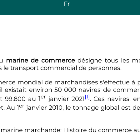
Fr
u
marine de commerce
désigne tous les 
ois le transport commercial de personnes.
merce mondial de marchandises s'effectue à 
 il existait environ
50 000
navires de commerc
er
[1]
t 99.800 au
1
janvier 2021
. Ces navires, e
er
et. Au
1
janvier 2010
, le tonnage global est d
e la marine marchande: Histoire du commerce a