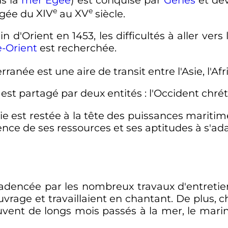
e
e
Égée du
XIV
au
XV
siècle
.
 d'Orient en 1453, les difficultés à aller vers 
-Orient
est recherchée.
erranée est une aire de transit entre l'Asie, l'Af
r est partagé par deux entités
: l'Occident chré
ie est restée à la tête des puissances maritim
ence de ses ressources et ses aptitudes à s'a
cadencée par les nombreux travaux d'entretie
vrage et travaillaient en chantant. De plus, c
uvent de longs mois passés à la mer, le marin 