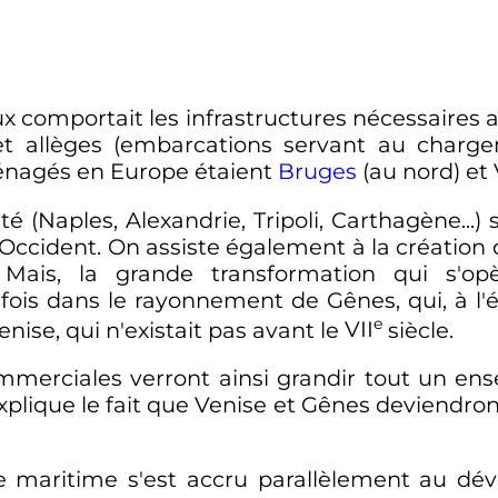
aux comportait les infrastructures nécessair
 et allèges (embarcations servant au char
ménagés en Europe étaient
Bruges
(au nord) et 
ité (Naples, Alexandrie, Tripoli, Carthagène..
 Occident. On assiste également à la création
Mais, la grande transformation qui s'opè
 fois dans le rayonnement de Gênes, qui, à l
e
enise, qui n'existait pas avant le
VII
siècle
.
commerciales verront ainsi grandir tout un e
plique le fait que Venise et Gênes deviendront 
maritime s'est accru parallèlement au dév