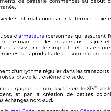
ments de piraterie commencés au début 
rranée.
siècle
sont mal connus car la terminologie e
oupes d'
armateurs
(personnes qui assurent l
mmerce maritime
: les musulmans, les juifs et
d'une assez grande simplicité et pas encore 
remières, des produits de consommation coura
ment d'un rythme régulier dans les transports 
croisés lors de la troisième croisade.
e
rranée gagne en complexité vers le
XIV
siècl
ccident, et par la création de petites col
es échanges nord-sud.
ns la
mer Égée
) est conquise par
Gênes
et dev