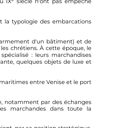
du
IX
siècle
n'ont pas empêché
t la typologie des embarcations
'armement d'un bâtiment) et de
 les chrétiens. À cette époque, le
spécialisé
: leurs marchandises
nte, quelques objets de luxe et
maritimes entre Venise et le port
e
, notamment par des échanges
onies marchandes dans toute la
ient, par sa position stratégique,