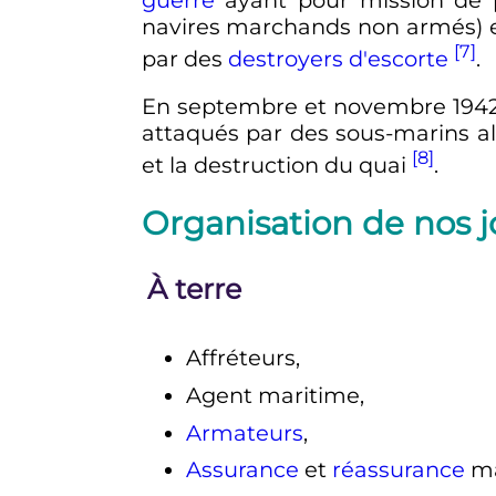
navires marchands non armés) e
[7]
par des
destroyers d'escorte
.
En septembre et novembre 1942, 
attaqués par des sous-marins a
[8]
et la destruction du quai
.
Organisation de nos j
À terre
Affréteurs,
Agent maritime,
Armateurs
,
Assurance
et
réassurance
ma