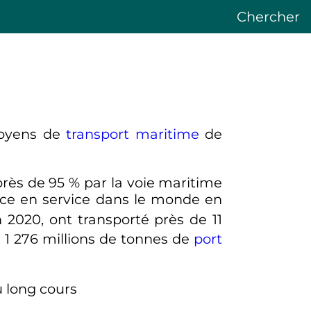
Chercher
moyens de
transport maritime
de
près de 95
% par la voie maritime
e en service dans le monde en
n 2020, ont transporté près de 11
e
1 276 millions
de tonnes de
port
u long cours