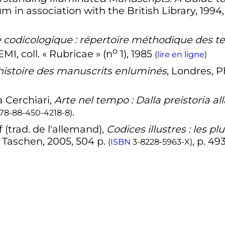
m in association with the British Library,
1994
 codicologique : répertoire méthodique des ter
o
CEMI,
coll.
« Rubricae » (
n
1),
1985
(
lire en ligne
)
histoire des manuscrits enluminés
, Londres, 
a
Cerchiari
,
Arte nel tempo : Dalla preistoria al
.
78-88-450-4218-8
)
f
(
trad.
de l'allemand),
Codices illustres : les 
s, Taschen,
2005
, 504
p.
,
p.
493
(
ISBN
3-8228-5963-X
)