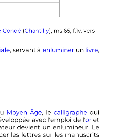
 Condé
(
Chantilly
), ms.65, f.1v, vers
iale
, servant à
enluminer
un
livre
,
 Au
Moyen Âge
, le
calligraphe
qui
éveloppée avec l'emploi de l'
or
et
iateur devient un enlumineur. Le
er les lettres sur les manuscrits