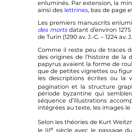
enluminés. Par extension, la mini
ainsi des
lettrines
, bas de page e
Les premiers manuscrits enlumi
des morts
datant d’environ 1275 
de Turin (1290 av. J.-C. – 1224 av.
Comme il reste peu de traces de
des origines de l’histoire de la 
papyrus avaient la forme de roule
que de petites vignettes ou fig
les descriptions écrites ou la
pagination et la structure gra
période byzantine qui semblera
séquence d’illustrations accom
intégrées au texte, les images l
Selon les théories de Kurt Weitz
e
le
III
siècle avec le passage d