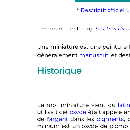
*
Descriptif officie
Frères de Limbourg,
Les Très Ric
Une
miniature
est une peinture 
généralement
manuscrit
, et des
Historique
Le mot miniature vient du
lati
utilisait cet
oxyde
était appelé en
de l'
argent
dans les
pigments
, 
minium est un oxyde de plomb