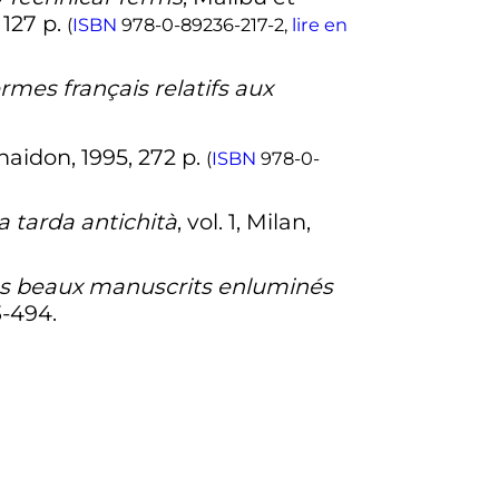
, 127
p.
(
ISBN
978-0-89236-217-2
,
lire en
mes français relatifs aux
Phaidon,
1995
, 272
p.
(
ISBN
978-0-
la tarda antichità
,
vol.
1, Milan,
plus beaux manuscrits enluminés
-494
.