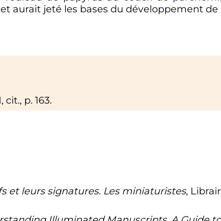
 et aurait jeté les bases du développement de l
1
, cit.,
p.
163
.
fs et leurs signatures. Les miniaturistes
, Libra
standing Illuminated Manuscripts. A Guide to