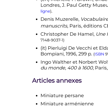
Londres, J. Paul Getty Museu
.
ligne
)
Denis
Muzerelle
,
Vocabulaire
manuscrits
, Paris, éditions 
Christopher
De Hamel
,
Une 
7148-9037-1
)
(it)
Pierluigi
De Vecchi
et Eld
Bompiani,
1996
, 299
p.
(
ISBN
9
Ingo
Walther
et Norbert
Wol
du monde, 400 à 1600
, Pari
Articles annexes
Miniature persane
Miniature arménienne