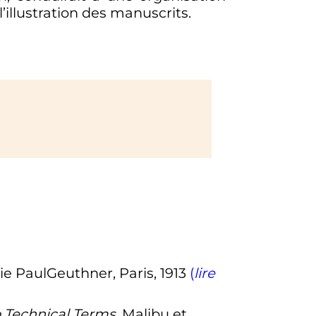
’illustration des manuscrits.
irie PaulGeuthner, Paris, 1913
(
lire
 Technical Terms
, Malibu et