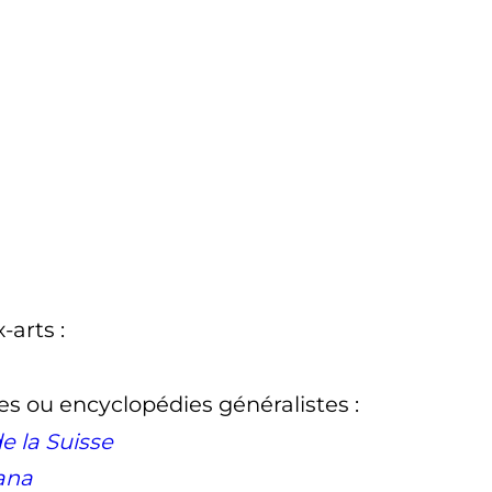
-arts
:
es ou encyclopédies généralistes
:
e la Suisse
ana