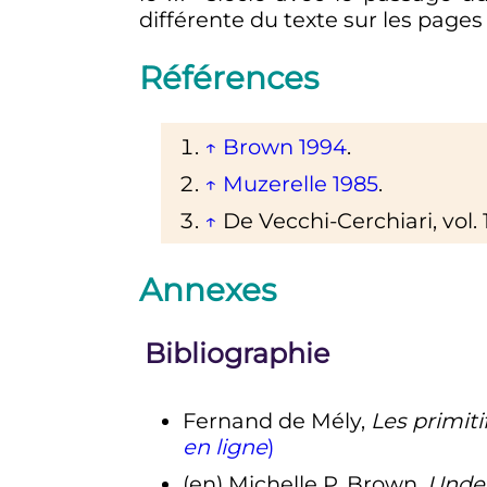
différente du texte sur les pages
Références
↑
Brown 1994
.
↑
Muzerelle 1985
.
↑
De Vecchi-Cerchiari,
vol.
Annexes
Bibliographie
Fernand de Mély,
Les primiti
en ligne
)
(en)
Michelle P.
Brown
,
Under