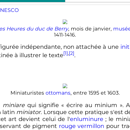
l UNESCO
hes Heures du duc de Berry
, mois de janvier,
musée
1411-1416.
figurée indépendante, non attachée à une
init
[1]
,
[2]
tinée à illustrer le texte
.
Miniaturistes
ottomans
, entre 1595 et 1603.
n
miniare
qui signifie « écrire au minium ».
 latin
miniator
. Lorsque cette pratique s'est d
cet art devient celui de l'
enluminure
; le min
 servant de pigment
rouge vermillon
pour trac