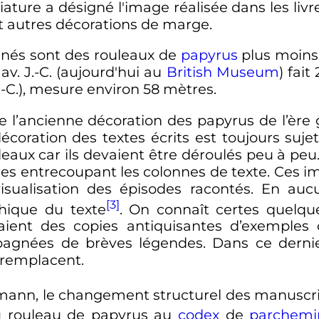
ature a désigné l'image réalisée dans les livr
t autres décorations de marge.
nés sont des rouleaux de
papyrus
plus moins 
av. J.-C. (aujourd'hui au
British Museum
) fait
 J.-C.), mesure environ
58 mètres
.
 l’ancienne décoration des papyrus de l’ère 
décoration des textes écrits est toujours suje
aux car ils devaient être déroulés peu à peu. 
ures entrecoupant les colonnes de texte. Ces
 visualisation des épisodes racontés. En auc
[3]
phique du texte
. On connaît certes quelqu
ient des copies antiquisantes d’exemples 
pagnées de brèves légendes. Dans ce dernie
e remplacent.
mann, le changement structurel des manuscrits
u rouleau de papyrus au
codex
de
parchemi