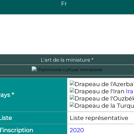
Fr
L'art de la miniature *
Patrimoine culturel immatériel
Ir
ays *
Liste
Liste représentative
’inscription
2020