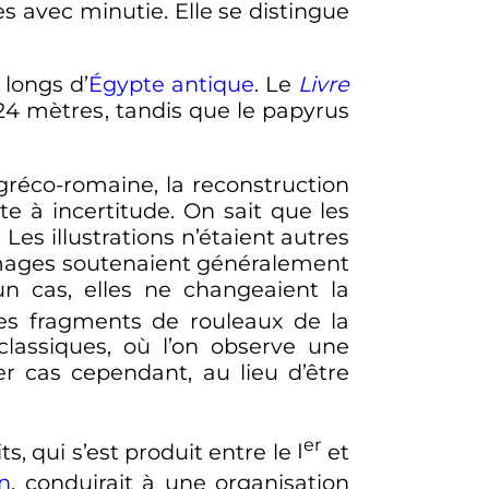
es avec minutie. Elle se distingue
longs d’
Égypte antique
. Le
Livre
24 mètres
, tandis que le papyrus
gréco-romaine, la reconstruction
tte à incertitude. On sait que les
Les illustrations n’étaient autres
 images soutenaient généralement
un cas, elles ne changeaient la
es fragments de rouleaux de la
classiques, où l’on observe une
r cas cependant, au lieu d’être
er
, qui s’est produit entre le
I
et
n
, conduirait à une organisation