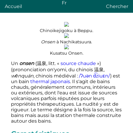
Fr
Accueil
Chercher
Chinoikejigoku à Beppu.
Onsen
à Nachikatsuura.
Kusatsu Onsen.
Un
onsen
(
温泉
,
litt. «
source chaude
»
)
(prononciation on'yomi, du chinois
温泉
,
wēnquán
, chinois médiéval
:
/ʔuən d͡ziuᴇn/
) est
un bain
thermal
japonais
. Il s'agit de bains
chauds, généralement communs, intérieurs
ou extérieurs, dont l'eau est issue de sources
volcaniques parfois réputées pour leurs
propriétés thérapeutiques. La nudité y est de
rigueur. Le terme désigne à la fois la source, les
bains mais aussi la station thermale construite
autour des bains.