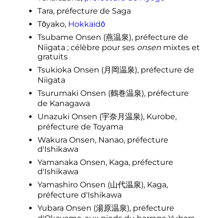
Tara, préfecture de Saga
Tōyako,
Hokkaidō
Tsubame Onsen
(
燕温泉
)
, préfecture de
Niigata
; célèbre pour ses
onsen
mixtes et
gratuits
Tsukioka Onsen
(
月岡温泉
)
, préfecture de
Niigata
Tsurumaki Onsen
(
鶴巻温泉
)
, préfecture
de Kanagawa
Unazuki Onsen
(
宇奈月温泉
)
, Kurobe,
préfecture de Toyama
Wakura Onsen, Nanao, préfecture
d'Ishikawa
Yamanaka Onsen, Kaga, préfecture
d'Ishikawa
Yamashiro Onsen
(
山代温泉
)
, Kaga,
préfecture d'Ishikawa
Yubara Onsen
(
湯原温泉
)
, préfecture