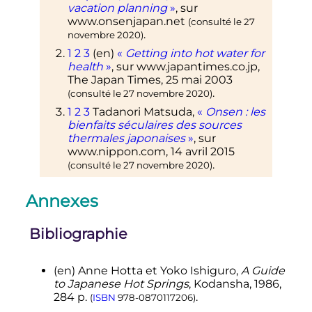
vacation planning
»
, sur
www.onsenjapan.net
(consulté le
27
.
novembre 2020
)
1
2
3
(en)
«
Getting into hot water for
health
»
, sur
www.japantimes.co.jp
,
The Japan Times,
25 mai 2003
.
(consulté le
27 novembre 2020
)
1
2
3
Tadanori Matsuda,
«
Onsen
: les
bienfaits séculaires des sources
thermales japonaises
»
, sur
www.nippon.com
,
14 avril 2015
.
(consulté le
27 novembre 2020
)
Annexes
Bibliographie
(en)
Anne Hotta et Yoko Ishiguro,
A Guide
to Japanese Hot Springs
, Kodansha,
1986
,
284
p.
.
(
ISBN
978-0870117206
)