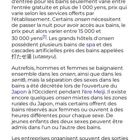
d'entrée pour les bains seulement varie entre
l'entrée gratuite et plus de
1 000 yens
, prix qui
varie selon les services offerts par
l'établissement. Certains
onsen
nécessitent
de passer la nuit pour avoir accès aux bains, le
prix peut alors varier entre
15 000
et
[1]
30 000 yens
. Les grands hôtels d'
onsen
possèdent plusieurs bains de
spa
et des
cascades artificielles près des bains appelées
打たせ湯
(
utaseyu
)
.
Autrefois, hommes et femmes se baignaient
ensemble dans les
onsen
, ainsi que dans les
sentō
, mais la séparation des sexes dans les
bains a été décrétée lors de l'ouverture du
Japon
à l'Occident pendant l'
ère Meiji
. Il existe
encore quelques
onsen
mixtes dans les zones
rurales du Japon, mais certains offrent des
bains réservés aux femmes ou ouvrent à des
heures différentes pour chaque sexe. De
jeunes enfants des deux sexes peuvent être
admis dans l'un ou l'autre des bains.
Les entreprises organisent souvent des sorties