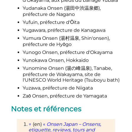
d'Okayama, aux pieds du barrage Yubara
Yudanaka Onsen
(
湯田中渋温泉郷
)
,
préfecture de Nagano
Yufuin, préfecture d'Ōita
Yugawara, préfecture de Kanagawa
Yumura Onsen
(
湯村温泉
,
Shin'onsen
)
,
préfecture de Hyōgo
Yunogo Onsen, préfecture d'Okayama
Yunokawa Onsen, Hokkaido
Yunomine Onsen
(
湯の峰温泉
)
, Tanabe,
préfecture de Wakayama, site de
l'UNESCO World Heritage (Tsuboyu bath)
Yuzawa, préfecture de Niigata
Zaō Onsen, préfecture de Yamagata
Notes et références
↑
(en)
«
Onsen Japan – Onsens,
etiquette, reviews, tours and