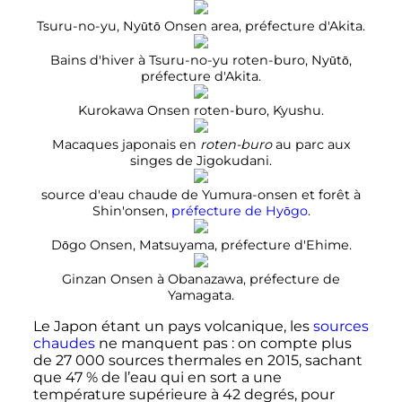
Tsuru-no-yu, Nyūtō Onsen area, préfecture d'Akita.
Bains d'hiver à Tsuru-no-yu roten-buro, Nyūtō,
préfecture d'Akita.
Kurokawa Onsen roten-buro, Kyushu.
Macaques japonais en
roten-buro
au parc aux
singes de Jigokudani.
source d'eau chaude de Yumura-onsen et forêt à
Shin'onsen,
préfecture de Hyōgo
.
Dōgo Onsen, Matsuyama, préfecture d'Ehime.
Ginzan Onsen à Obanazawa, préfecture de
Yamagata.
Le Japon étant un pays volcanique, les
sources
chaudes
ne manquent pas
: on compte plus
de
27 000 sources
thermales en 2015, sachant
que 47
% de l’eau qui en sort a une
température supérieure à
42
degrés
, pour