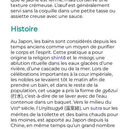
texture crémeuse. L’œuf est généralement
servi sans la coquille dans une petite tasse ou
assiette creuse avec une sauce.
Histoire
Au Japon, les bains sont considérés depuis les
temps anciens comme un moyen de purifier
le corps et l’esprit. Cette pratique a pour
origine la religion
shintō
et le
misogi
, une
ablution rituelle dans les eaux glacées d’une
rivière, d’une cascade ou de la mer. Lors de
célébrations importantes à la cour impériale,
les nobles se levaient tôt le matin afin de
prendre un bain, et dans le reste de la
population, cet usage a pris la forme de
gyōzui
(
行水
)
, c’est-à-dire de se laver avec de l’eau
contenue dans un baquet. Vers le milieu du
e
VIII
siècle
, l'
Unjitsugyō
(
温室経
)
, un
sutra
sur les
mérites de la toilette et des bains chauds pour
les moines, est apporté au Japon depuis la
Chine, en même temps qu’un grand nombre