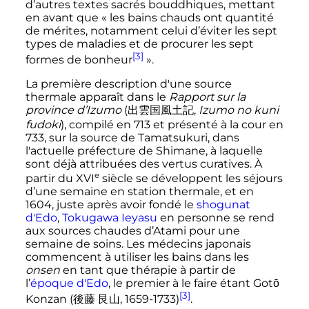
d’autres textes sacrés bouddhiques, mettant
en avant que
« les bains chauds ont quantité
de mérites, notamment celui d’éviter les sept
types de maladies et de procurer les sept
[3]
formes de bonheur
»
.
La première description d'une source
thermale apparaît dans le
Rapport sur la
province d’Izumo
(
出雲国風土記
,
Izumo no kuni
fudoki
)
, compilé en 713 et présenté à la cour en
733, sur la source de Tamatsukuri, dans
l'actuelle préfecture de Shimane, à laquelle
sont déjà attribuées des vertus curatives. À
e
partir du
XVI
siècle
se développent les séjours
d’une semaine en station thermale, et en
1604, juste après avoir fondé le
shogunat
d'Edo
,
Tokugawa Ieyasu
en personne se rend
aux sources chaudes d’Atami pour une
semaine de soins. Les médecins japonais
commencent à utiliser les bains dans les
onsen
en tant que thérapie à partir de
l’
époque d'Edo
, le premier à le faire étant
Gotō
[3]
Konzan
(
後藤 艮山
,
1659-1733
)
.