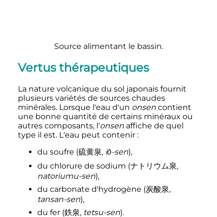
Source alimentant le bassin.
Vertus thérapeutiques
La nature volcanique du sol japonais fournit
plusieurs variétés de sources chaudes
minérales. Lorsque l'eau d'un
onsen
contient
une bonne quantité de certains minéraux ou
autres composants, l'
onsen
affiche de quel
type il est. L'eau peut contenir
:
du
soufre
(
硫黄泉
,
iō-sen
)
,
du
chlorure de sodium
(
ナトリウム泉
,
natoriumu-sen
)
,
du
carbonate d'hydrogène
(
炭酸泉
,
tansan-sen
)
,
du
fer
(
鉄泉
,
tetsu-sen
)
.