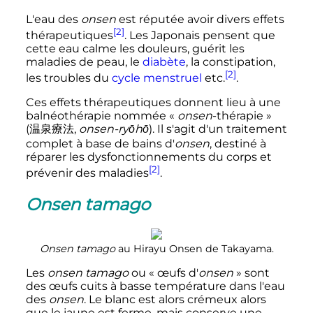
L'eau des
onsen
est réputée avoir divers effets
[2]
thérapeutiques
. Les Japonais pensent que
cette eau calme les douleurs, guérit les
maladies de peau, le
diabète
, la constipation,
[2]
les troubles du
cycle menstruel
etc.
.
Ces effets thérapeutiques donnent lieu à une
balnéothérapie nommée
«
onsen
-thérapie »
(
温泉療法
,
onsen-ryōhō
)
. Il s'agit d'un traitement
complet à base de bains d'
onsen
, destiné à
réparer les dysfonctionnements du corps et
[2]
prévenir des maladies
.
Onsen tamago
Onsen tamago
au Hirayu Onsen de Takayama.
Les
onsen tamago
ou «
œufs d
'
onsen
» sont
des œufs cuits à basse température dans l'eau
des
onsen
. Le blanc est alors crémeux alors
que le jaune est ferme, mais conserve une