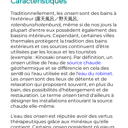
Caractéristiques
Traditionnellement, les
onsen
sont des
bains à
l'extérieur
(
露天風呂／野天風呂
,
rotenburo/notenburo
)
, même si de nos jours la
plupart d'entre eux possèdent également des
bassins intérieurs. Cependant, certaines villes
thermales protègent la tradition des bains
extérieurs et ces sources continuent d’être
utilisées par les locaux et les touristes
(exemple
: Kinosaki onsen). Par définition, un
onsen
utilise de l'eau de
source chaude
géothermique et se différencie en cela des
sentō
où l'eau utilisée est de l'
eau du robinet
.
Les
onsen
sont des lieux de détente et de
relaxation qui proposent souvent, en plus du
bain, des possibilités d'hébergement et de
restauration. Le terme
onsen
tend d'ailleurs à
désigner les installations entourant la source
chaude elle-même.
L'eau des
onsen
est réputée avoir des vertus
thérapeutiques grâce aux minéraux qu'elle
contient. Certains
onsen
possèdent plusieurs