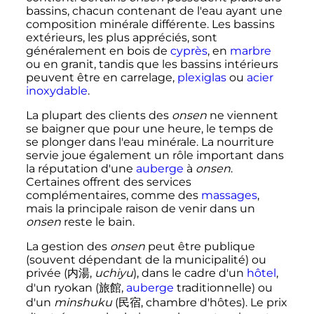
bassins, chacun contenant de l'eau ayant une
composition minérale différente. Les bassins
extérieurs, les plus appréciés, sont
généralement en bois de
cyprès
, en
marbre
ou en granit, tandis que les bassins intérieurs
peuvent être en carrelage,
plexiglas
ou
acier
inoxydable
.
La plupart des clients des
onsen
ne viennent
se baigner que pour une heure, le temps de
se plonger dans l'eau minérale. La nourriture
servie joue également un rôle important dans
la réputation d'une
auberge
à
onsen
.
Certaines offrent des services
complémentaires, comme des
massages
,
mais la principale raison de venir dans un
onsen
reste le bain.
La gestion des
onsen
peut être publique
(souvent dépendant de la municipalité) ou
privée
(
内湯
,
uchiyu
)
, dans le cadre d'un
hôtel
,
d'un ryokan
(
旅館
,
auberge
traditionnelle
)
ou
d'un
minshuku
(
民宿
,
chambre d'hôtes
)
. Le prix