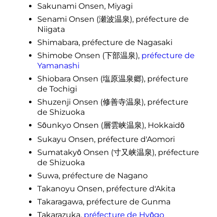
Sakunami Onsen, Miyagi
Senami Onsen
(
瀬波温泉
)
, préfecture de
Niigata
Shimabara, préfecture de Nagasaki
Shimobe Onsen
(
下部温泉
)
,
préfecture de
Yamanashi
Shiobara Onsen
(
塩原温泉郷
)
, préfecture
de Tochigi
Shuzenji Onsen
(
修善寺温泉
)
, préfecture
de Shizuoka
Sōunkyo Onsen
(
層雲峡温泉
)
, Hokkaidō
Sukayu Onsen, préfecture d'Aomori
Sumatakyō Onsen
(
寸又峡温泉
)
, préfecture
de Shizuoka
Suwa, préfecture de Nagano
Takanoyu Onsen, préfecture d'Akita
Takaragawa, préfecture de Gunma
Takarazuka,
préfecture de Hyōgo