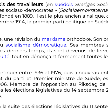
is des travailleurs
(en
suédois
Sveriges Soci
es sociaux-démocrates
» (
Socialdemokraterna
fondé en 1889. Il est le plus ancien ainsi qu
tembre 1914, le premier parti politique en Suèd
e, une révision du
marxisme
orthodoxe. Son pr
du
socialisme démocratique
. Ses membres s
Ces derniers temps, ils sont devenus de fer
uité
, tout en dénonçant fermement toutes l
ntinuer entre 1936 et 1976, puis à nouveau entr
t du parti et Premier ministre de Suède, est
006
. Membre de l'opposition au Riksdag de 2
 les élections législatives du
14 septembre 
.
à la suite des élections législatives du
11 sept