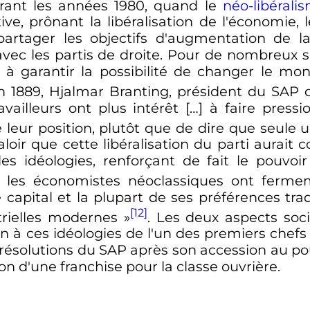
rant les années 1980, quand le
néo-libérali
e, prônant la libéralisation de l'économie, 
partager les objectifs d'augmentation de 
s avec les partis de droite. Pour de nombreux
à garantir la possibilité de changer le mon
En 1889, Hjalmar Branting, président du SAP 
availleurs ont plus intérêt […] à faire pres
eur position, plutôt que de dire que seule un
loir que cette libéralisation du parti aurait c
des idéologies, renforçant de fait le pouvo
e, les économistes néoclassiques ont ferme
capital et la plupart de ses préférences trad
[12]
trielles modernes
»
. Les deux aspects socia
n à ces idéologies de l'un des premiers chefs d
résolutions du SAP après son accession au po
ion d'une franchise pour la classe ouvrière.