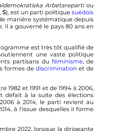
aldemokratiska Arbetareparti
ou
,
S
), est un parti politique
suédois
e, de manière systématique depuis
e. Il a gouverné le pays
80 ans
en
ogramme est très tôt qualifié de
outiennent une vaste politique
vents partisans du
féminisme
, de
es formes de
discrimination
et de
e 1982 et 1991 et de 1994 à 2006,
 défait à la suite des élections
006 à 2014, le parti revient au
2014
, à l'issue desquelles il forme
embre 2022
, lorsque la dirigeante