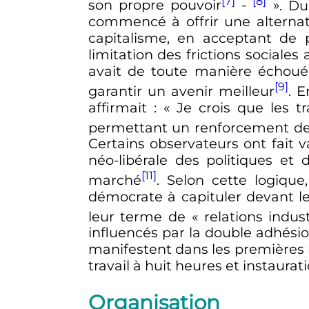
[7]
[8]
son propre pouvoir
-
»
. Du
commencé à offrir une alternativ
capitalisme, en acceptant de 
limitation des frictions sociale
avait de toute manière échoué 
[9]
garantir un avenir meilleur
. 
affirmait
:
« Je crois que les tr
permettant un renforcement de l
Certains observateurs ont fait va
néo-libérale des politiques et 
[11]
marché
. Selon cette logiqu
démocrate à capituler devant le 
leur terme de «
relations indus
influencés par la double adhésio
manifestent dans les premières 
travail à huit heures et instaurat
Organisation