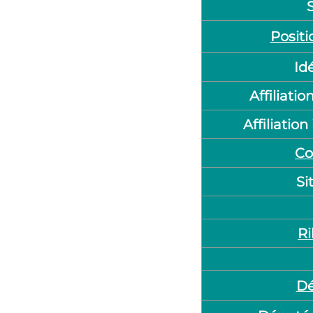
Posit
Id
Affiliati
Affiliation
Co
Si
R
Dé