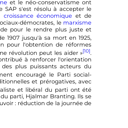
sme
et le néo-conservatisme ont
le SAP s'est résolu à accepter le
la
croissance économique
et de
 sociaux-démocrates, le
marxisme
de pour le rendre plus juste et
de 1907 jusqu'à sa mort en 1925,
sion pour l'obtention de réformes
[10]
e révolution peut les aider »
.
ontribué à renforcer l'orientation
ir des plus puissants acteurs du
ment encouragé le Parti social-
itionnelles et prérogatives, avec
liste et libéral du parti ont été
u parti, Hjalmar Branting. Ils se
uvoir
: réduction de la journée de