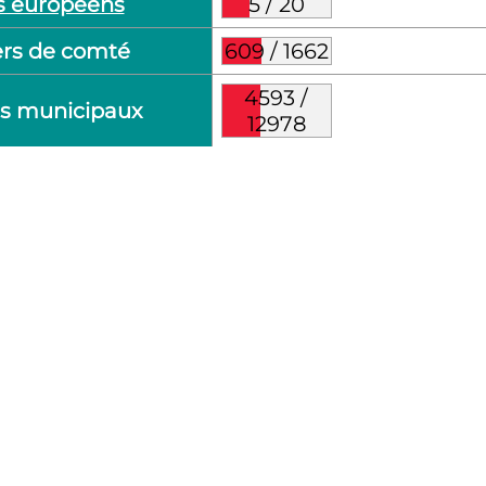
s européens
5
/
20
ers de comté
609
/
1662
4593
/
rs municipaux
12978