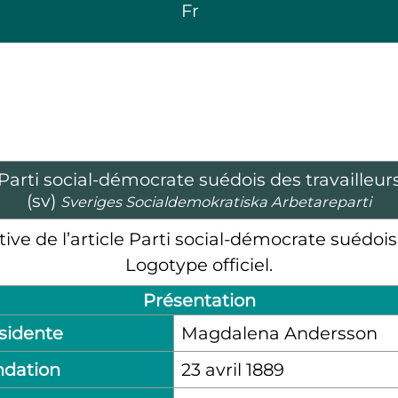
Fr
Parti social-démocrate suédois des travailleur
(sv)
Sveriges Socialdemokratiska Arbetareparti
Logotype officiel.
Présentation
sidente
Magdalena Andersson
ndation
23 avril 1889