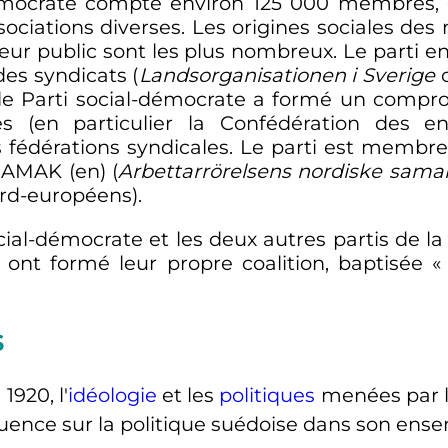
démocrate compte environ
125 000 membres
,
sociations diverses. Les origines sociales de
eur public sont les plus nombreux. Le parti en
es syndicats (
Landsorganisationen i Sverige
c
 le Parti social-démocrate a formé un compr
es (en particulier la Confédération des e
s fédérations syndicales. Le parti est membre 
 SAMAK
(en)
(
Arbettarrörelsens nordiske sam
rd-européens).
social-démocrate et les deux autres partis de l
, ont formé leur propre coalition, baptisée «
s
1920, l'
idéologie
et les
politiques
menées par l
fluence sur la politique suédoise dans son ens