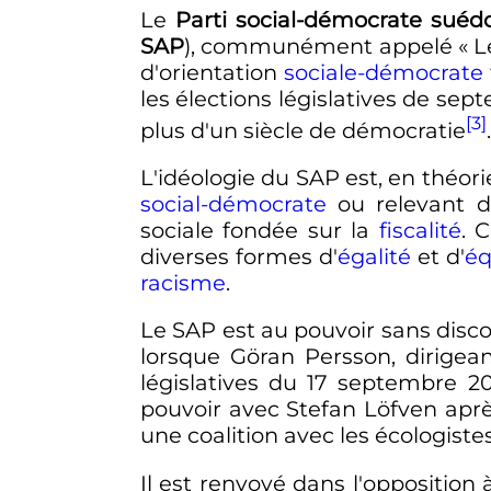
Le
Parti social-démocrate suédo
SAP
), communément appelé «
L
d'orientation
sociale-démocrate
les élections législatives de sep
[3]
plus d'un siècle de démocratie
.
L'idéologie du SAP est, en théori
social-démocrate
ou relevant 
sociale fondée sur la
fiscalité
. 
diverses formes d'
égalité
et d'
éq
racisme
.
Le SAP est au pouvoir sans disco
lorsque Göran Persson, dirigean
législatives du
17 septembre 2
pouvoir avec Stefan Löfven après
une coalition avec les écologistes
Il est renvoyé dans l'opposition 