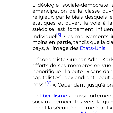
L'idéologie sociale-démocrat
émancipation de la classe ouv
religieux, par le biais desquels 
étatiques et ouvert la voie à la
suédoise est fortement influen
[5]
individuel
. Ces mouvements in
moins en partie, tandis que la c
pays, à l'image des
États-Unis
.
L'économiste Gunnar Adler-Kar
efforts de ses membres en vue d
honorifique. Il ajoute
:
« sans dan
capitalistes] deviendront, peu
[6]
passé
»
. Cependant, jusqu'à pr
Le
libéralisme
a aussi fortement 
sociaux-démocrates vers la que
décrit la sécurité comme étant
«