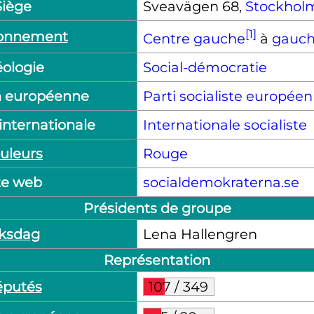
Siège
Sveavägen 68,
Stockhol
[1]
ionnement
Centre gauche
à
gauc
éologie
Social-démocratie
on européenne
Parti socialiste européen
 internationale
Internationale socialiste
uleurs
Rouge
te web
socialdemokraterna.se
Présidents de groupe
iksdag
Lena Hallengren
Représentation
putés
107
/
349