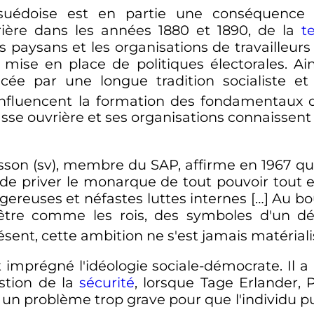
e suédoise est en partie une conséquence 
rière dans les années 1880 et 1890, de la
t
les paysans et les organisations de travailleurs
 mise en place de politiques électorales. Ain
cée par une longue tradition socialiste e
fluencent la formation des fondamentaux d
lasse ouvrière et ses organisations connaissent
lsson
(sv)
, membre du SAP, affirme en 1967 que 
e priver le monarque de tout pouvoir tout en
gereuses et néfastes luttes internes […] Au bo
t-être comme les rois, des symboles d'un d
ésent, cette ambition ne s'est jamais matériali
imprégné l'idéologie sociale-démocrate. Il a
stion de la
sécurité
, lorsque Tage Erlander, 
 un problème trop grave pour que l'individu 