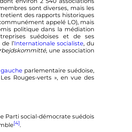
 dont environ
2 540 associations
s membres sont diverses, mais les
tretient des rapports historiques
ommunément appelé LO), mais
omis politique dans la médiation
ntreprises suédoises et de ses
de l’
Internationale socialiste
, du
arbejdskommitté
, une association
a
gauche
parlementaire suédoise,
Les Rouges-verts
», en vue des
e Parti social-démocrate suédois
[4]
emble
.