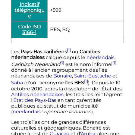
Indicatif
téléphoniqu
+599
e
Code ISO
BES, BQ
3166-1
[1]
Les
Pays-Bas caribéens
ou
Caraïbes
néerlandaises
calqué depuis le
néerlandais
[1]
[1]
Caribisch Nederland
est le nom informel
donné à l'ancien regroupement des îles
néerlandaises de
Bonaire
,
Saint-Eustache
et
[1]
Saba
(d'où l'acronyme
îles BES
). Depuis le
10
octobre 2010
, après la dissolution de l'État des
Antilles néerlandaises
, les trois îles réintègrent
l'
État des Pays-Bas
en tant qu'entités
publiques au statut de municipalité
(
néerlandais
:
openbare lichamen
).
Les trois îles ont de grandes différences
culturelles et géographiques. Bonaire est
située à l'est de
Curaçao
et d'
Aruba
, alors que