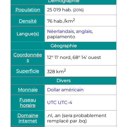
Démographie
Population
25 019
hab.
(2016)
2
Densité
76
hab./km
Néerlandais
,
anglais
,
Langue(s)
papiamento
Géographie
Coordonnée
12° 11′ nord, 68° 14′ ouest
s
2
Superficie
328
km
Divers
Monnaie
Dollar américain
Fuseau
UTC
UTC-4
horaire
Domaine
.nl, .an (sera probablement
internet
remplacé par .bq)