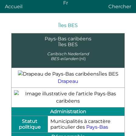
Fr
Accueil
Chercher
Îles BES
Pays-Bas caribéens
Îles BES
Caribisch Nederland
BES-eilanden
(nl)
Drapeau
Administration
Statut
Municipalités à caractère
politique
particulier des
Pays-Bas