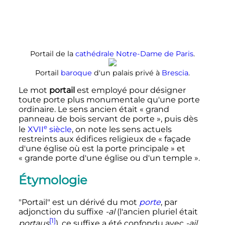
Portail de la
cathédrale Notre-Dame de Paris
.
Portail
baroque
d'un palais privé à
Brescia
.
Le mot
portail
est employé pour désigner
toute porte plus monumentale qu'une porte
ordinaire. Le sens ancien était «
grand
panneau de bois servant de porte
», puis dès
e
le
XVII
siècle
, on note les sens actuels
restreints aux édifices religieux de «
façade
d'une église où est la porte principale
» et
«
grande porte d'une église ou d'un temple
».
Étymologie
"Portail" est un dérivé du mot
porte
, par
adjonction du suffixe
-al
(l'ancien pluriel était
[1]
portaus
), ce suffixe a été confondu avec
-ail
,