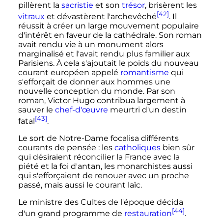
pillèrent la
sacristie
et son
trésor
, brisèrent les
[42]
vitraux
et dévastèrent l'archevêché
. Il
réussit à créer un large mouvement populaire
d'intérêt en faveur de la cathédrale. Son roman
avait rendu vie à un monument alors
marginalisé et l'avait rendu plus familier aux
Parisiens. À cela s'ajoutait le poids du nouveau
courant européen appelé
romantisme
qui
s'efforçait de donner aux hommes une
nouvelle conception du monde. Par son
roman, Victor Hugo contribua largement à
sauver le
chef-d'œuvre
meurtri d'un destin
[43]
fatal
.
Le sort de Notre-Dame focalisa différents
courants de pensée
: les
catholiques
bien sûr
qui désiraient réconcilier la France avec la
piété et la foi d'antan, les monarchistes aussi
qui s'efforçaient de renouer avec un proche
passé, mais aussi le courant laïc.
Le ministre des Cultes de l'époque décida
[44]
d'un grand programme de
restauration
.