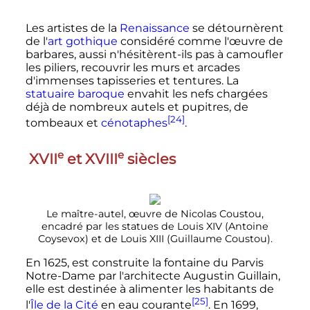
Les artistes de la
Renaissance
se détournèrent
de l'
art gothique
considéré comme l'œuvre de
barbares, aussi n'hésitèrent-ils pas à camoufler
les piliers, recouvrir les murs et arcades
d'immenses tapisseries et tentures. La
statuaire baroque
envahit les nefs chargées
déjà de nombreux autels et pupitres, de
[24]
tombeaux et
cénotaphes
.
e
e
XVII
et
XVIII
siècles
Le maître-autel, œuvre de Nicolas Coustou,
encadré par les statues de
Louis
XIV
(Antoine
Coysevox) et de
Louis
XIII
(Guillaume Coustou).
En 1625, est construite la fontaine du Parvis
Notre-Dame par l'architecte Augustin Guillain,
elle est destinée à alimenter les habitants de
[25]
l'
Île de la Cité
en eau courante
. En 1699,