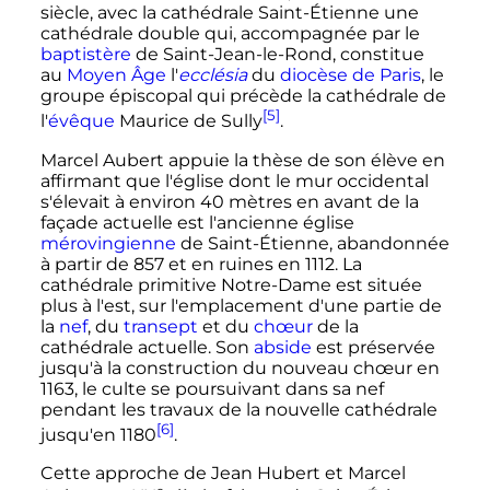
siècle
, avec la cathédrale Saint-Étienne une
cathédrale double qui, accompagnée par le
baptistère
de Saint-Jean-le-Rond, constitue
au
Moyen Âge
l
'
ecclésia
du
diocèse de Paris
, le
groupe épiscopal qui précède la cathédrale de
[5]
l'
évêque
Maurice de Sully
.
Marcel Aubert appuie la thèse de son élève en
affirmant que l'église dont le mur occidental
s'élevait à environ
40 mètres
en avant de la
façade actuelle est l'ancienne église
mérovingienne
de Saint-Étienne, abandonnée
à partir de 857 et en ruines en 1112. La
cathédrale primitive Notre-Dame est située
plus à l'est, sur l'emplacement d'une partie de
la
nef
, du
transept
et du
chœur
de la
cathédrale actuelle. Son
abside
est préservée
jusqu'à la construction du nouveau chœur en
1163, le culte se poursuivant dans sa nef
pendant les travaux de la nouvelle cathédrale
[6]
jusqu'en 1180
.
Cette approche de Jean Hubert et Marcel