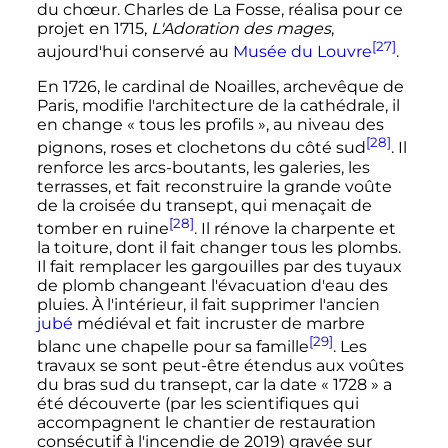
du chœur. Charles de La Fosse, réalisa pour ce
projet en 1715,
L'Adoration des mages
,
[27]
aujourd'hui conservé au
Musée du Louvre
.
En 1726, le cardinal de Noailles, archevêque de
Paris, modifie l'architecture de la cathédrale, il
en change
« tous les profils »
, au niveau des
[28]
pignons, roses et clochetons du côté sud
. Il
renforce les arcs-boutants, les galeries, les
terrasses, et fait reconstruire la grande voûte
de la croisée du transept, qui menaçait de
[28]
tomber en ruine
. Il rénove la charpente et
la toiture, dont il fait changer tous les plombs.
Il fait remplacer les gargouilles par des tuyaux
de plomb changeant l'évacuation d'eau des
pluies. À l'intérieur, il fait supprimer l'ancien
jubé
médiéval et fait incruster de marbre
[29]
blanc une chapelle pour sa famille
. Les
travaux se sont peut-être étendus aux voûtes
du bras sud du transept, car la date «
1728
» a
été découverte (par les scientifiques qui
accompagnent le chantier de restauration
consécutif à l'incendie de 2019) gravée sur