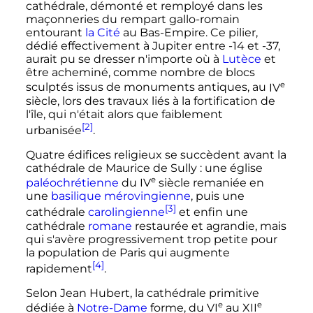
cathédrale, démonté et remployé dans les
maçonneries du rempart gallo-romain
entourant
la Cité
au Bas-Empire. Ce pilier,
dédié effectivement à Jupiter entre -14 et -37,
aurait pu se dresser n'importe où à
Lutèce
et
être acheminé, comme nombre de blocs
e
sculptés issus de monuments antiques, au
IV
siècle
, lors des travaux liés à la fortification de
l'île, qui n'était alors que faiblement
[2]
urbanisée
.
Quatre édifices religieux se succèdent avant la
cathédrale de Maurice de Sully
: une église
e
paléochrétienne
du
IV
siècle
remaniée en
une
basilique
mérovingienne
, puis une
[3]
cathédrale
carolingienne
et enfin une
cathédrale
romane
restaurée et agrandie, mais
qui s'avère progressivement trop petite pour
la population de Paris qui augmente
[4]
rapidement
.
Selon Jean Hubert, la cathédrale primitive
e
e
dédiée à
Notre-Dame
forme, du
VI
au
XII