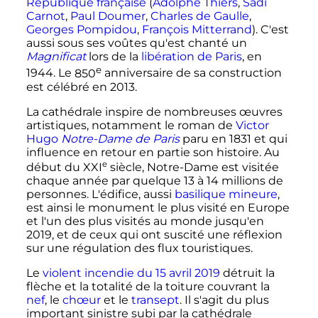
République française
(
Adolphe Thiers
,
Sadi
Carnot
,
Paul Doumer
,
Charles de Gaulle
,
Georges Pompidou
,
François Mitterrand
). C'est
aussi sous ses voûtes qu'est chanté un
Magnificat
lors de la
libération de Paris
, en
e
1944. Le
850
anniversaire
de sa construction
est célébré en 2013.
La cathédrale inspire de nombreuses œuvres
artistiques, notamment le roman de
Victor
Hugo
Notre-Dame de Paris
paru en 1831 et qui
influence en retour en partie son histoire. Au
e
début du
XXI
siècle
, Notre-Dame est visitée
chaque année par quelque
13 à 14 millions
de
personnes. L'édifice, aussi
basilique mineure
,
est ainsi le monument le plus visité en Europe
et l'un des plus visités au monde jusqu'en
2019, et de ceux qui ont suscité une réflexion
sur une régulation des flux touristiques.
Le
violent incendie du
15 avril 2019
détruit la
flèche et la totalité de la toiture couvrant la
nef
, le
chœur
et le
transept
. Il s'agit du plus
important sinistre subi par la cathédrale