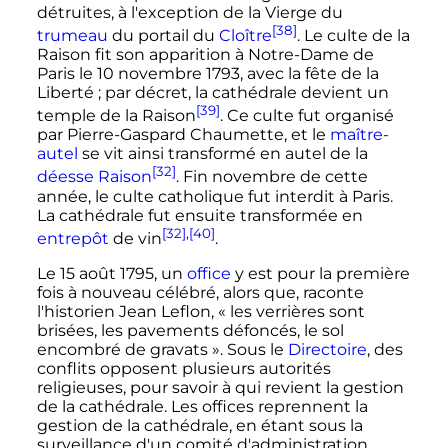
détruites, à l'exception de la Vierge du
[38]
trumeau
du portail du
Cloître
. Le culte de la
Raison fit son apparition à Notre-Dame de
Paris le
10 novembre 1793
, avec la fête de la
Liberté
; par décret, la cathédrale devient un
[39]
temple de la Raison
. Ce culte fut organisé
par Pierre-Gaspard Chaumette, et le
maître-
autel
se vit ainsi transformé en autel de la
[32]
déesse Raison
. Fin novembre de cette
année, le culte catholique fut interdit à Paris.
La cathédrale fut ensuite transformée en
[32]
,
[40]
entrepôt
de vin
.
Le
15 août 1795
, un
office
y est pour la première
fois à nouveau célébré, alors que, raconte
l'historien Jean Leflon,
« les verrières sont
brisées, les pavements défoncés, le sol
encombré de gravats »
. Sous le
Directoire
, des
conflits opposent plusieurs autorités
religieuses, pour savoir à qui revient la gestion
de la cathédrale. Les offices reprennent la
gestion de la cathédrale, en étant sous la
surveillance d'un comité d'administration