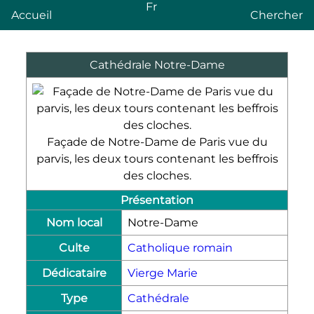
Fr
Accueil
Chercher
Cathédrale Notre-Dame
Façade de Notre-Dame de Paris vue du
parvis, les deux tours contenant les beffrois
des cloches.
Présentation
Nom local
Notre-Dame
Culte
Catholique romain
Dédicataire
Vierge Marie
Type
Cathédrale