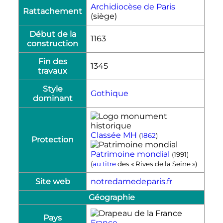
Archidiocèse de Paris
Rattachement
(siège)
Début de la
1163
construction
Fin des
1345
travaux
Style
Gothique
dominant
Classée MH
(
1862
)
Protection
Patrimoine mondial
(1991)
(
au titre
des « Rives de la Seine »)
Site web
notredamedeparis.fr
Géographie
Pays
France