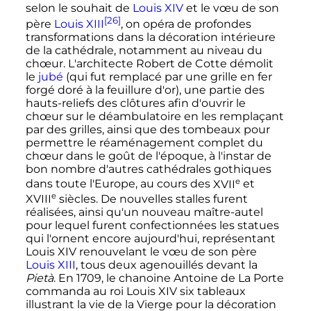
selon le souhait de
Louis
XIV
et le vœu de son
[26]
père
Louis
XIII
, on opéra de profondes
transformations dans la décoration intérieure
de la cathédrale, notamment au niveau du
chœur. L'architecte Robert de Cotte démolit
le
jubé
(qui fut remplacé par une grille en fer
forgé doré à la feuillure d'or), une partie des
hauts-reliefs des clôtures afin d'ouvrir le
chœur sur le déambulatoire en les remplaçant
par des grilles, ainsi que des tombeaux pour
permettre le réaménagement complet du
chœur dans le goût de l'époque, à l'instar de
bon nombre d'autres cathédrales gothiques
e
dans toute l'Europe, au cours des
XVII
et
e
XVIII
siècles
. De nouvelles stalles furent
réalisées, ainsi qu'un nouveau maître-autel
pour lequel furent confectionnées les statues
qui l'ornent encore aujourd'hui, représentant
Louis
XIV
renouvelant le vœu de son père
Louis
XIII
, tous deux agenouillés devant la
Pietà
. En 1709, le chanoine Antoine de La Porte
commanda au roi
Louis
XIV
six tableaux
illustrant la vie de la Vierge pour la décoration