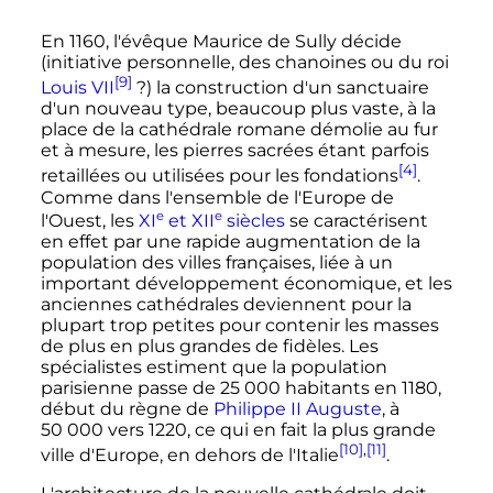
En 1160, l'évêque Maurice de Sully décide
(initiative personnelle, des chanoines ou du roi
[9]
Louis
VII
?) la construction d'un sanctuaire
d'un nouveau type, beaucoup plus vaste, à la
place de la cathédrale romane démolie au fur
et à mesure, les pierres sacrées étant parfois
[4]
retaillées ou utilisées pour les fondations
.
Comme dans l'ensemble de l'Europe de
e
e
l'Ouest, les
XI
et
XII
siècles
se caractérisent
en effet par une rapide augmentation de la
population des villes françaises, liée à un
important développement économique, et les
anciennes cathédrales deviennent pour la
plupart trop petites pour contenir les masses
de plus en plus grandes de fidèles. Les
spécialistes estiment que la population
parisienne passe de
25 000 habitants
en 1180,
début du règne de
Philippe
II
Auguste
, à
50 000
vers 1220, ce qui en fait la plus grande
[10]
,
[11]
ville d'Europe, en dehors de l'Italie
.