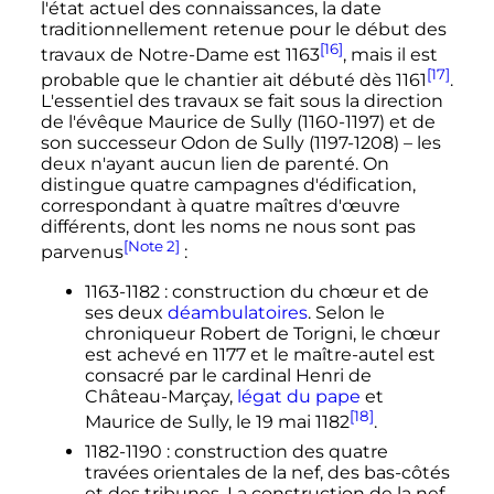
l'état actuel des connaissances, la date
traditionnellement retenue pour le début des
[16]
travaux de Notre-Dame est 1163
, mais il est
[17]
probable que le chantier ait débuté dès 1161
.
L'essentiel des travaux se fait sous la direction
de l'évêque Maurice de Sully (1160-1197) et de
son successeur Odon de Sully (1197-1208) – les
deux n'ayant aucun lien de parenté. On
distingue quatre campagnes d'édification,
correspondant à quatre maîtres d'œuvre
différents, dont les noms ne nous sont pas
[Note 2]
parvenus
:
1163-1182
: construction du chœur et de
ses deux
déambulatoires
. Selon le
chroniqueur Robert de Torigni, le chœur
est achevé en 1177 et le maître-autel est
consacré par le cardinal Henri de
Château-Marçay,
légat du pape
et
[18]
Maurice de Sully, le
19 mai 1182
.
1182-1190
: construction des quatre
travées orientales de la nef, des bas-côtés
et des tribunes. La construction de la nef