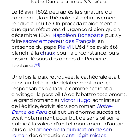
e
Notre-Dame à la fin du
XIX
siècle
.
Le
18 avril 1802
, peu après la signature du
concordat, la cathédrale est définitivement
rendue au culte. On procéda rapidement à
quelques réfections d'urgence si bien qu'en
décembre 1804,
Napoléon Bonaparte
put s'y
faire
sacrer empereur des Français
, en
présence du pape
Pie
VII
. L'édifice avait été
blanchi à la
chaux
pour la circonstance, puis
dissimulé sous des décors de Percier et
[41]
Fontaine
.
Une fois la paix retrouvée, la cathédrale était
dans un tel état de délabrement que les
responsables de la ville commencèrent à
envisager la possibilité de l'abattre totalement.
Le grand romancier
Victor Hugo
, admirateur
de l'édifice, écrivit alors son roman
Notre-
Dame de Paris
qui eut un énorme succès et
avait notamment pour but de sensibiliser le
public à la valeur d'un tel monument, d'autant
plus que l'
année de la publication de son
roman
des émeutiers
anti-légitimistes