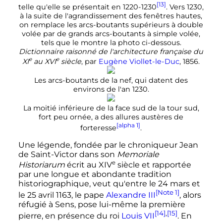
[13]
telle qu'elle se présentait en 1220-1230
. Vers 1230,
à la suite de l'agrandissement des fenêtres hautes,
on remplace les arcs-boutants supérieurs à double
volée par de grands arcs-boutants à simple volée,
tels que le montre la photo ci-dessous.
Dictionnaire raisonné de l'architecture française du
e
e
XI
au
XVI
siècle
, par
Eugène Viollet-le-Duc
, 1856.
Les arcs-boutants de la nef, qui datent des
environs de l'an 1230.
La moitié inférieure de la face sud de la tour sud,
fort peu ornée, a des allures austères de
[alpha 1]
forteresse
.
Une légende, fondée par le chroniqueur Jean
de Saint-Victor dans son
Memoriale
e
Historiarum
écrit au
XIV
siècle
et rapportée
par une longue et abondante tradition
historiographique, veut qu'entre le 24 mars et
[Note 1]
le
25 avril 1163
, le pape
Alexandre
III
, alors
réfugié à Sens, pose lui-même la première
[14]
,
[15]
pierre, en présence du roi
Louis
VII
. En