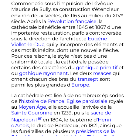
Commencée sous l'impulsion de l'évêque
Maurice de Sully, sa construction s'étend sur
e
environ deux siècles, de 1163 au milieu du
XIV
siècle
. Après la
Révolution française
, la
cathédrale bénéficie entre 1845 et 1867 d'une
importante restauration, parfois controversée,
sous la direction de l'architecte
Eugène
Viollet-le-Duc
, qui y incorpore des éléments et
des motifs inédits, dont une nouvelle flèche.
Pour ces raisons, le style n'est pas d'une
uniformité totale
: la cathédrale possède
certains des caractères du
gothique primitif
et
du
gothique rayonnant
. Les deux
rosaces
qui
ornent chacun des bras du
transept
sont
parmi les plus grandes d'
Europe
.
La cathédrale est liée à de nombreux épisodes
de l'
histoire de France
.
Église paroissiale
royale
au
Moyen Âge
, elle accueille l'arrivée de la
Sainte Couronne
en 1239, puis le
sacre de
er
Napoléon
I
en 1804, le baptême d'
Henri
d'Artois
, le duc de Bordeaux, en 1821, ainsi que
les funérailles de plusieurs
présidents de la