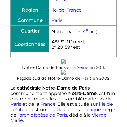
Région
Île-de-France
Commune
Paris
e
Quartier
Notre-Dame (
4
arr.
)
48° 51′ 11″ nord,
Coordonnées
2° 20′ 59″ est
Notre-Dame de Paris et la
Seine
en 2011.
Façade sud de Notre-Dame de Paris en 2009.
La
cathédrale Notre-Dame de Paris
,
communément appelée
Notre-Dame
, est l'un
des monuments les plus emblématiques de
Paris
et de la
France
. Elle est située sur l'
île de
la Cité
et est un lieu de culte
catholique
, siège
de l'
archidiocèse de Paris
, dédié à la
Vierge
Marie
.