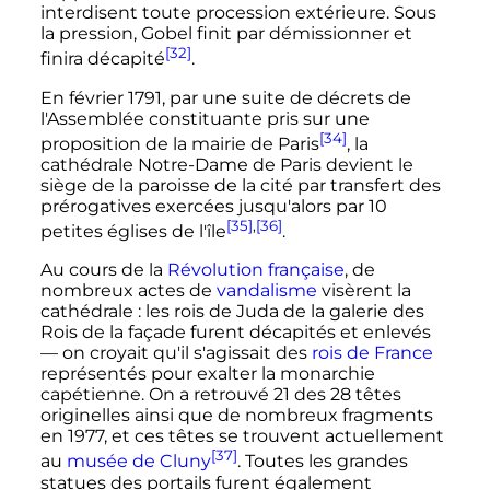
interdisent toute procession extérieure. Sous
la pression, Gobel finit par démissionner et
[32]
finira décapité
.
En février 1791, par une suite de décrets de
l'Assemblée constituante pris sur une
[34]
proposition de la mairie de Paris
, la
cathédrale Notre-Dame de Paris devient le
siège de la paroisse de la cité par transfert des
prérogatives exercées jusqu'alors par 10
[35]
,
[36]
petites églises de l'île
.
Au cours de la
Révolution française
, de
nombreux actes de
vandalisme
visèrent la
cathédrale
: les rois de Juda de la galerie des
Rois de la façade furent décapités et enlevés
— on croyait qu'il s'agissait des
rois de France
représentés pour exalter la monarchie
capétienne. On a retrouvé
21 des 28 têtes
originelles ainsi que de nombreux fragments
en 1977, et ces têtes se trouvent actuellement
[37]
au
musée de Cluny
. Toutes les grandes
statues des portails furent également