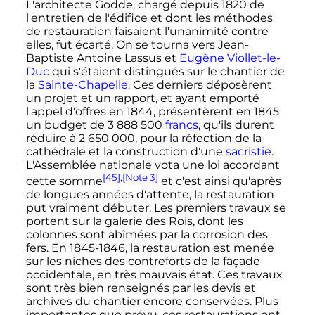
L'architecte Godde, chargé depuis 1820 de
l'entretien de l'édifice et dont les méthodes
de restauration faisaient l'unanimité contre
elles, fut écarté. On se tourna vers Jean-
Baptiste Antoine Lassus et
Eugène Viollet-le-
Duc
qui s'étaient distingués sur le chantier de
la
Sainte-Chapelle
. Ces derniers déposèrent
un projet et un rapport, et ayant emporté
l'appel d'offres en 1844, présentèrent en 1845
un budget de
3 888 500
francs
, qu'ils durent
réduire à
2 650 000
, pour la réfection de la
cathédrale et la construction d'une
sacristie
.
L'Assemblée nationale vota une loi accordant
[45]
,
[Note 3]
cette somme
et c'est ainsi qu'après
de longues années d'attente, la restauration
put vraiment débuter. Les premiers travaux se
portent sur la galerie des Rois, dont les
colonnes sont abîmées par la corrosion des
fers. En 1845-1846, la restauration est menée
sur les niches des contreforts de la façade
occidentale, en très mauvais état. Ces travaux
sont très bien renseignés par les devis et
archives du chantier encore conservées. Plus
importantes que prévu, ces restaurations ont