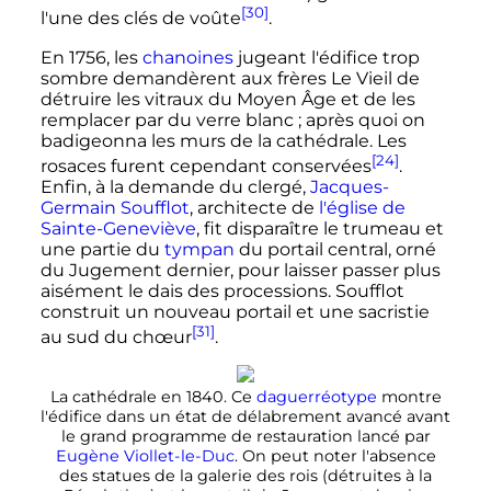
[30]
l'une des clés de voûte
.
En 1756, les
chanoines
jugeant l'édifice trop
sombre demandèrent aux frères
Le Vieil
de
détruire les vitraux du Moyen Âge et de les
remplacer par du verre blanc
; après quoi on
badigeonna les murs de la cathédrale. Les
[24]
rosaces furent cependant conservées
.
Enfin, à la demande du clergé,
Jacques-
Germain Soufflot
, architecte de
l'église de
Sainte-Geneviève
, fit disparaître le trumeau et
une partie du
tympan
du portail central, orné
du Jugement dernier, pour laisser passer plus
aisément le dais des processions. Soufflot
construit un nouveau portail et une sacristie
[31]
au sud du chœur
.
La cathédrale en 1840. Ce
daguerréotype
montre
l'édifice dans un état de délabrement avancé avant
le grand programme de restauration lancé par
Eugène Viollet-le-Duc
. On peut noter l'absence
des statues de la galerie des rois (détruites à la