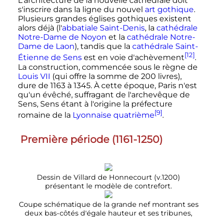
L'architecture de la nouvelle cathédrale doit
s'inscrire dans la ligne du nouvel
art gothique
.
Plusieurs grandes églises gothiques existent
alors déjà (l'
abbatiale Saint-Denis
, la
cathédrale
Notre-Dame de Noyon
et la
cathédrale Notre-
Dame de Laon
), tandis que la
cathédrale Saint-
[12]
Étienne de Sens
est en voie d'achèvement
.
La construction, commencée sous le règne de
Louis
VII
(qui offre la somme de
200
livres
),
dure de 1163 à 1345. À cette époque, Paris n'est
qu'un évêché,
suffragant
de l'archevêque de
Sens, Sens étant à l'origine la préfecture
[9]
romaine de la
Lyonnaise quatrième
.
Première période (1161-1250)
Dessin de Villard de Honnecourt (v.1200)
présentant le modèle de contrefort.
Coupe schématique de la grande nef montrant ses
deux bas-côtés d'égale hauteur et ses tribunes,