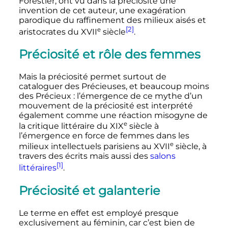
Forestier, ont vu dans la préciosité une
invention de cet auteur, une exagération
parodique du raffinement des milieux aisés et
[2]
e
aristocrates du
XVII
siècle
.
Préciosité et rôle des femmes
Mais la préciosité permet surtout de
cataloguer des Précieuses, et beaucoup moins
des Précieux
: l’émergence de ce mythe d’un
mouvement de la préciosité est interprété
également comme une réaction misogyne de
e
la critique littéraire du
XIX
siècle
à
l’émergence en force de femmes dans les
e
milieux intellectuels parisiens au
XVII
siècle
, à
travers des écrits mais aussi des
salons
[1]
littéraires
.
Préciosité et galanterie
Le terme en effet est employé presque
exclusivement au féminin, car c’est bien de