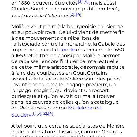
[3]
,
[4]
en 1660, peuvent être cités
, mais aussi
Charles Sorel et son ouvrage publié en 1644,
[2]
,
,
[4]
Les Loix de la Galanterie
.
Molière veut plaire à la bourgeoisie parisienne
et au pouvoir royal. Celui-ci vient de mettre fin
à des mouvements de rébellions de
l’aristocratie contre la monarchie, la Cabale des
Importants puis la
Fronde
des Princes de 1650
à 1653, et le thème choisi par Molière permet
de rabaisser encore l’influence intellectuelle
de cette même aristocratie, désormais réduite
à faire des courbettes en Cour. Certains
aspects de la farce de Molière sont des pures
inventions comme le langage précieux, un
langage imaginé, qui devient un ressort
burlesque et qu’on aurait du mal à trouver
dans les œuvres de celles qu’on a catalogué
en
Précieuses
, comme
Madeleine de
[1]
,
[3]
,
[2]
,
[4]
Scudéry
.
A tel point que certains spécialistes de Molière
et de la littérature classique, comme Georges