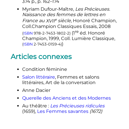
374
p.
,
p.
162–174
Myriam Dufour-Maître,
Les Précieuses.
Naissance des femmes de lettres en
e
France au
XVII
siècle
, Honoré Champion,
Coll.Champion Classiques Essais, 2008
re
(
1
éd. Honoré
(
ISBN
978-2-7453-1802-2
)
Champion, 1999, Coll. Lumière Classique,
)
(
ISBN
2-7453-0159-4
)
Articles connexes
Condition féminine
Salon littéraire
, Femmes et salons
littéraires, Art de la conversation
Anne Dacier
Querelle des Anciens et des Modernes
Au théâtre
:
Les Précieuses ridicules
(1659),
Les Femmes savantes
(1672)