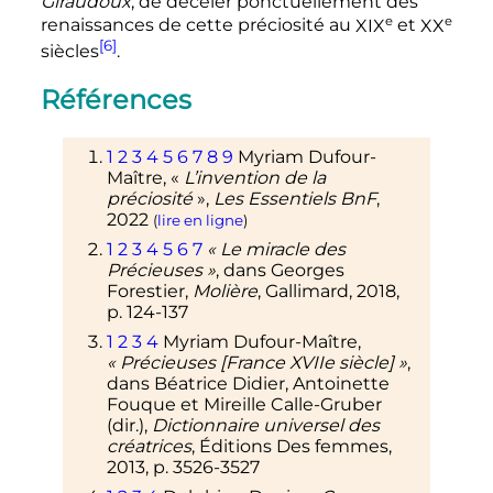
Giraudoux
, de déceler ponctuellement des
e
e
renaissances de cette préciosité au
XIX
et
XX
[6]
siècles
.
Références
1
2
3
4
5
6
7
8
9
Myriam Dufour-
Maître, «
L’invention de la
préciosité
»,
Les Essentiels BnF
,
2022
(
lire en ligne
)
1
2
3
4
5
6
7
«
Le miracle des
Précieuses
»
, dans Georges
Forestier,
Molière
, Gallimard,
2018
,
p.
124-137
1
2
3
4
Myriam Dufour-Maître,
«
Précieuses [France XVIIe siècle]
»
,
dans Béatrice Didier, Antoinette
Fouque et Mireille Calle-Gruber
(dir.),
Dictionnaire universel des
créatrices
, Éditions Des femmes,
2013
,
p.
3526-3527