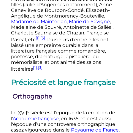
filles (Julie d'Angennes notamment), Anne-
Geneviève de Bourbon-Condé, Élisabeth-
Angélique de Montmorency-Bouteville,
Madame de Maintenon
,
Marie de Sévigné
,
Madeleine de Souvré, Antoinette de Saliès ,
Charlotte Saumaise de Chazan, Françoise
[1]
,
[3]
Pascal, etc
. Plusieurs d’entre elles ont
laissé une empreinte durable dans la
littérature française comme romancière,
poétesse, dramaturge, épistolière, ou
mémorialiste, et ont animé des salons
[1]
,
[3]
littéraires
.
Préciosité et langue française
Orthographe
e
Le
XVII
siècle
est l’époque de la création de
l’
Académie française
, en 1635, et c'est aussi
l'époque d’une controverse orthographique
assez vigoureuse dans le
Royaume de France
.