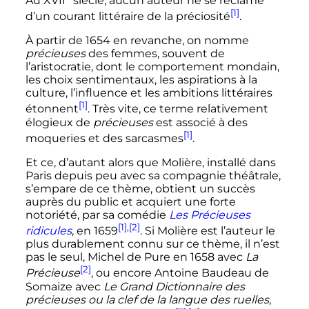
Au
XVII
siècle
, aucun auteur ne se réclame
[1]
d’un courant littéraire de la préciosité
.
À partir de 1654 en revanche, on nomme
précieuses
des femmes, souvent de
l’aristocratie, dont le comportement mondain,
les choix sentimentaux, les aspirations à la
culture, l’influence et les ambitions littéraires
[1]
étonnent
. Très vite, ce terme relativement
élogieux de
précieuses
est associé à des
[1]
moqueries et des sarcasmes
.
Et ce, d’autant alors que Molière, installé dans
Paris depuis peu avec sa compagnie théâtrale,
s’empare de ce thème, obtient un succès
auprès du public et acquiert une forte
notoriété, par sa comédie
Les Précieuses
[1]
,
[2]
ridicules
, en 1659
. Si Molière est l’auteur le
plus durablement connu sur ce thème, il n’est
pas le seul, Michel de Pure en 1658 avec
La
[2]
Précieuse
, ou encore Antoine Baudeau de
Somaize avec
Le Grand Dictionnaire des
précieuses ou la clef de la langue des ruelles
,