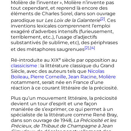
Molière de l’inventer »
, Molière n’invente pas
tout cependant, et reprend là encore des
éléments de Charles Sorel, dans son ouvrage
[2]
parodique sur
Les Loix de la Galanterie
. Ces
inventions lexicales comprennent l’emploi
exagéré d’adverbes intensifs (furieusement,
terriblement, etc..), l’usage d’adjectifs
substantivés (le sublime, etc), des périphrases
[2]
,
[4]
et des métaphores saugrenues
e
Ré-introduite au
XIX
siècle
par opposition au
classicisme
: la littérature classique du Grand
Siècle, avec des auteurs tels que
Nicolas
Boileau
,
Pierre Corneille
,
Jean Racine
,
Molière
notamment, serait née en France d’une
réaction à ce courant littéraire de la préciosité.
Plus qu’un mouvement littéraire, la préciosité
devient un tour d’esprit et une façon
maniérée de s’exprimer, ce qui permet à un
spécialiste de la littérature comme René Bray,
dans son ouvrage de 1948,
La Préciosité et les
Précieux, de Thibaut de Champagne à Jean