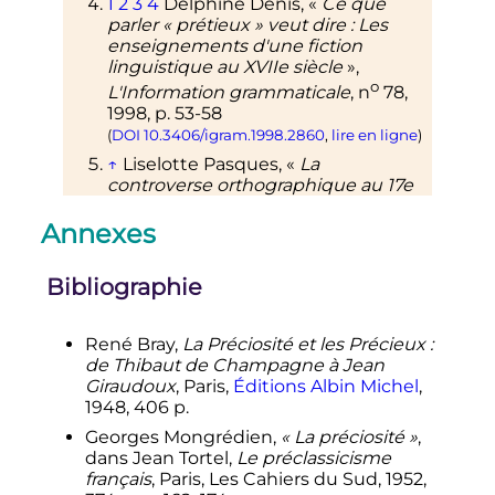
1
2
3
4
Delphine Denis, «
Ce que
parler «
prétieux
» veut dire
: Les
enseignements d'une fiction
linguistique au XVIIe siècle
»,
o
L'Information grammaticale
,
n
78,
1998
,
p.
53-58
(
DOI
10.3406/igram.1998.2860
,
lire en ligne
)
↑
Liselotte Pasques, «
La
controverse orthographique au 17e
o
siècle
»,
Mots
,
n
28,
septembre 1991
,
Annexes
p.
19-34
(
DOI
10.3406/mots.1991.2032
,
lire
en ligne
)
↑
«
Tableau de la préciosité
»,
Le
Bibliographie
Monde
,
12 mai 1948
(
lire en ligne
)
René Bray,
La Préciosité et les Précieux :
de Thibaut de Champagne à Jean
Giraudoux
, Paris,
Éditions Albin Michel
,
1948
, 406
p.
Georges Mongrédien,
« La préciosité »
,
dans Jean Tortel,
Le préclassicisme
français
, Paris, Les Cahiers du Sud,
1952
,