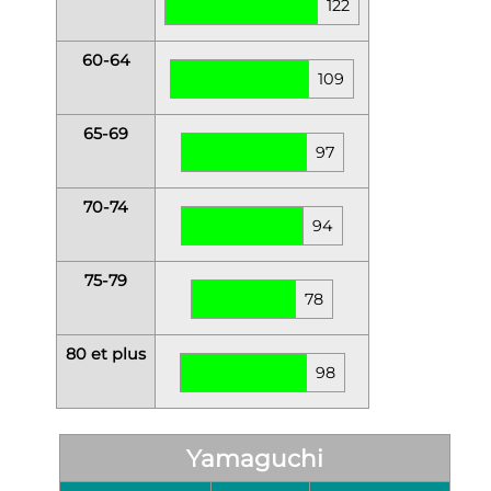
122
60-64
109
65-69
97
70-74
94
75-79
78
80 et plus
98
Yamaguchi