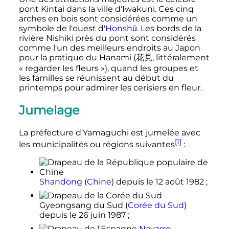
pont Kintai dans la ville d'Iwakuni. Ces cinq
arches en bois sont considérées comme un
symbole de l'ouest d'
Honshū
. Les bords de la
rivière Nishiki près du pont sont considérés
comme l'un des meilleurs endroits au Japon
pour la pratique du Hanami
(
花見
,
littéralement
« regarder les fleurs »
)
, quand les groupes et
les familles se réunissent au début du
printemps pour admirer les cerisiers en fleur.
Jumelage
La préfecture d'Yamaguchi est jumelée avec
[1]
les municipalités ou régions suivantes
:
Shandong
(
Chine
)
depuis le
12 août 1982
;
Gyeongsang du Sud
(
Corée du Sud
)
depuis le
26 juin 1987
;
Navarre