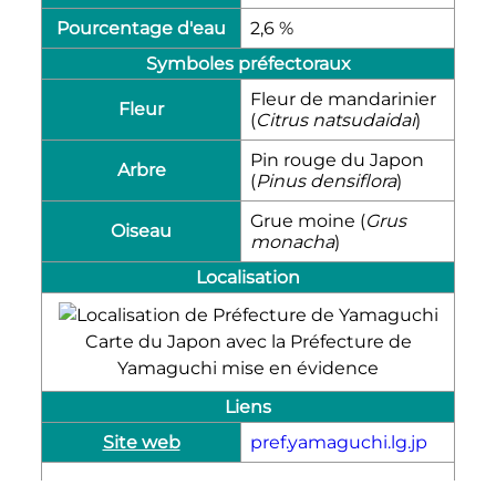
Pourcentage d'eau
2,6 %
Symboles préfectoraux
Fleur de mandarinier
Fleur
(
Citrus natsudaidai
)
Pin rouge du Japon
Arbre
(
Pinus densiflora
)
Grue moine (
Grus
Oiseau
monacha
)
Localisation
Carte du Japon avec la Préfecture de
Yamaguchi mise en évidence
Liens
Site web
pref.yamaguchi.lg.jp