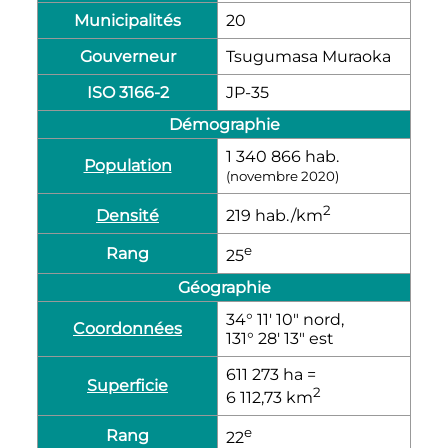
Municipalités
20
Gouverneur
Tsugumasa Muraoka
ISO 3166-2
JP-35
Démographie
1 340 866
hab.
Population
(
novembre 2020
)
2
Densité
219
hab./km
e
Rang
25
Géographie
34° 11′ 10″ nord,
Coordonnées
131° 28′ 13″ est
611 273
ha
=
Superficie
2
6 112,73
km
e
Rang
22