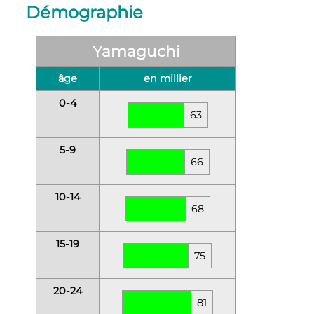
Démographie
Yamaguchi
âge
en millier
0-4
63
5-9
66
10-14
68
15-19
75
20-24
81