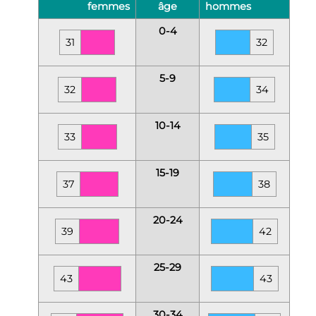
femmes
âge
hommes
0-4
31
32
5-9
32
34
10-14
33
35
15-19
37
38
20-24
39
42
25-29
43
43
30-34