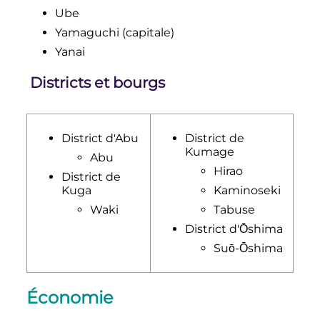
Ube
Yamaguchi (capitale)
Yanai
Districts et bourgs
District d'Abu
District de
Kumage
Abu
Hirao
District de
Kuga
Kaminoseki
Waki
Tabuse
District d'Ōshima
Suō-Ōshima
Économie