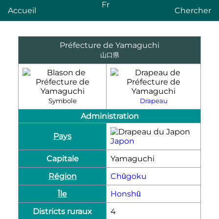
Fr
Accueil
Chercher
Préfecture de Yamaguchi
山口県
Symbole
Drapeau
Administration
Pays
Japon
Capitale
Yamaguchi
Région
Chūgoku
Île
Honshū
Districts ruraux
4