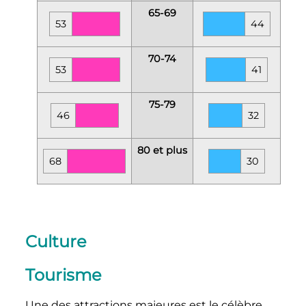
65-69
53
44
70-74
53
41
75-79
46
32
80 et plus
68
30
Culture
Tourisme
Une des attractions majeures est le célèbre