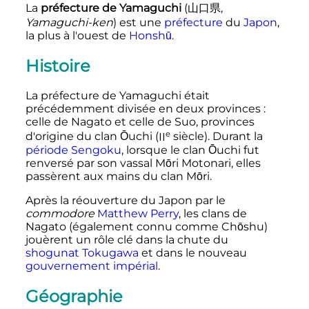
La
préfecture de Yamaguchi
(
山口県
,
Yamaguchi-ken
)
est une
préfecture
du
Japon
,
la plus à l'ouest de
Honshū
.
Histoire
La préfecture de Yamaguchi était
précédemment divisée en deux provinces
:
celle de Nagato et celle de Suo, provinces
e
d'origine du clan Ōuchi (
II
siècle
). Durant la
période Sengoku
, lorsque le clan Ōuchi fut
renversé par son vassal Mōri Motonari, elles
passèrent aux mains du clan Mōri.
Après la réouverture du Japon par le
commodore
Matthew Perry
, les clans de
Nagato (également connu comme Chōshu)
jouèrent un rôle clé dans la chute du
shogunat
Tokugawa
et dans le nouveau
gouvernement impérial
.
Géographie