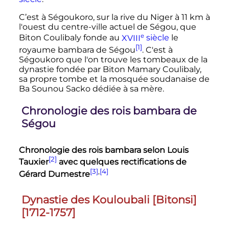
C’est à Ségoukoro, sur la rive du Niger à
11
km
à
l'ouest du centre-ville actuel de Ségou, que
e
Biton Coulibaly fonde au
XVIII
siècle
le
[1]
royaume bambara de Ségou
. C'est à
Ségoukoro que l'on trouve les tombeaux de la
dynastie fondée par Biton Mamary Coulibaly,
sa propre tombe et la mosquée soudanaise de
Ba Sounou Sacko dédiée à sa mère.
Chronologie des rois bambara de
Ségou
Chronologie des rois bambara selon Louis
[2]
Tauxier
avec quelques rectifications de
[3]
,
[4]
Gérard Dumestre
Dynastie des Kouloubali [Bitonsi]
[1712-1757]