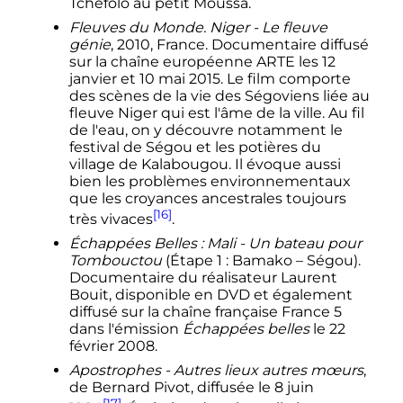
Tchèfolo au petit Moussa.
Fleuves du Monde. Niger - Le fleuve
génie
, 2010, France. Documentaire diffusé
sur la chaîne européenne ARTE les
12
janvier
et
10 mai 2015
. Le film comporte
des scènes de la vie des Ségoviens liée au
fleuve Niger qui est l'âme de la ville. Au fil
de l'eau, on y découvre notamment le
festival de Ségou et les potières du
village de Kalabougou. Il évoque aussi
bien les problèmes environnementaux
que les croyances ancestrales toujours
[16]
très vivaces
.
Échappées Belles
: Mali - Un bateau pour
Tombouctou
(Étape 1
: Bamako – Ségou).
Documentaire du réalisateur Laurent
Bouit, disponible en DVD et également
diffusé sur la chaîne française France 5
dans l'émission
Échappées belles
le
22
février 2008
.
Apostrophes - Autres lieux autres mœurs
,
de Bernard Pivot, diffusée le
8 juin
[17]