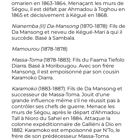
omarien en 1863-1864. Menaçant les murs de
Ségou, il est défait par Ahmadou à Toghou en
1865 et décisivement à Kégué en 1868.
Nianemba (II) Da-Mansong
(1870-1878): Fils de
Da Mansong et neveu de Kégué-Mari à qui il
succède. Basé à Sambala.
Mamourou
(1878-1878)
Massa-Toma
(1878-1883): Fils du Faama Tiefolo
Diarra. Basé à Moribougou. Avec son frère
Mansong, il est empoisonné par son cousin
Karamoko Diarra.
Karamoko
(1883-1887): Fils de Da Mansong et
successeur de Massa-Toma. Jouit d'une
grande influence même s'il ne réussit pas à
contrôler ses chefs de guerre. Menace les
murs de Ségou, après le départ d'Ahmadou
Tall à Nioro du Sahel en 1884. Attaque la
colonne expéditionnaire de Galliéni à Dio en
1882. Karamoko est empoisonné par N'To, le
frère de son prédécesseur Massa-Toma