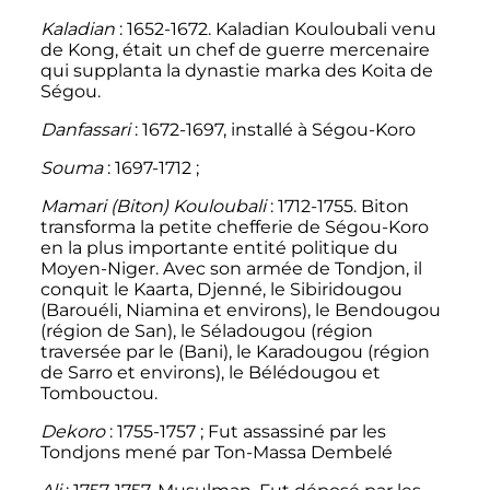
Kaladian
: 1652-1672. Kaladian Kouloubali venu
de Kong, était un chef de guerre mercenaire
qui supplanta la dynastie marka des Koita de
Ségou.
Danfassari
: 1672-1697, installé à Ségou-Koro
Souma
: 1697-1712
;
Mamari (Biton) Kouloubali
: 1712-1755. Biton
transforma la petite chefferie de Ségou-Koro
en la plus importante entité politique du
Moyen-Niger. Avec son armée de Tondjon, il
conquit le Kaarta, Djenné, le Sibiridougou
(Barouéli, Niamina et environs), le Bendougou
(région de San), le Séladougou (région
traversée par le (Bani), le Karadougou (région
de Sarro et environs), le Bélédougou et
Tombouctou.
Dekoro
: 1755-1757
; Fut assassiné par les
Tondjons mené par Ton-Massa Dembelé