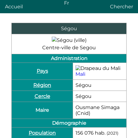
Fr
Accueil
Chercher
Ségou
Centre-ville de Segou
Administration
Pays
Mali
Région
Ségou
Cercle
Ségou
Ousmane Simaga
Maire
(Cnid)
Démographie
Population
156 076
hab.
(2021)