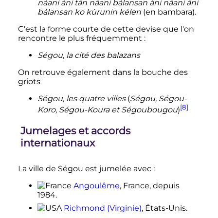
náani àni tán náani bálansan àni náani áni
bálansan ko kùrunin kélen
(en bambara).
C'est la forme courte de cette devise que l'on
rencontre le plus fréquemment
:
Ségou, la cité des balazans
On retrouve également dans la bouche des
griots
Ségou, les quatre villes
(
Ségou, Ségou-
[8]
Koro, Ségou-Koura et Ségoubougou
)
Jumelages et accords
internationaux
La ville de Ségou est jumelée avec
:
Angoulême
, France, depuis
1984.
Richmond (Virginie)
, États-Unis.