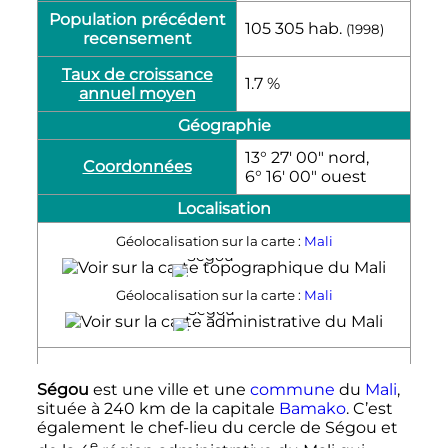
Population précédent
105 305
hab.
(1998)
recensement
Taux de croissance
1.7 %
annuel moyen
Géographie
13° 27′ 00″ nord,
Coordonnées
6° 16′ 00″ ouest
Localisation
Géolocalisation sur la carte :
Mali
Ségou
Géolocalisation sur la carte :
Mali
Ségou
Ségou
est une ville et une
commune
du
Mali
,
située à
240
km
de la capitale
Bamako
. C’est
également le chef-lieu du cercle de Ségou et
e