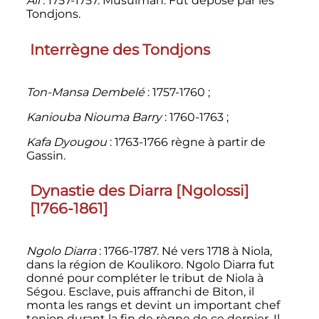
Ali
: 1757-1757. Musulman. Fut déposé par les
Tondjons.
Interrègne des Tondjons
Ton-Mansa Dembelé
: 1757-1760
;
Kaniouba Niouma Barry
: 1760-1763
;
Kafa Dyougou
: 1763-1766 règne à partir de
Gassin.
Dynastie des Diarra [Ngolossi]
[1766-1861]
Ngolo Diarra
: 1766-1787. Né vers 1718 à Niola,
dans la région de Koulikoro. Ngolo Diarra fut
donné pour compléter le tribut de Niola à
Ségou. Esclave, puis affranchi de Biton, il
monta les rangs et devint un important chef
tonjon durant la fin de règne de ce dernier. Il