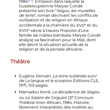
1984
. Émission dans laquelle la
Guadeloupéenne Maryse Condé
présente son livre "
Ségou, les murailles
de terre
", roman décrivant les conflits de
civilisation et de religion en Afrique
e
occidentale à la charnière du
XVII
et du
e
XVIII
siècle
à travers l'histoire d'une
famille de nobles bambara. Maryse Condé
analyse sa fascination pour le Mali, dont
elle décrit la situation actuelle de la
religion et de la pensée africaine.
Théâtre
Eugène Dervain,
La reine scélérate suivi
de La langue et le scorpion
, Éditions CLE,
1971, 105 pages.
Mamadou Koné,
La décadence de Ségou
e
ou Le Salaire de l'orgueil
,
13
Concours
Théâtral Inter-Africain, 1984. Histoire,
librement interprétée, des rivalités au