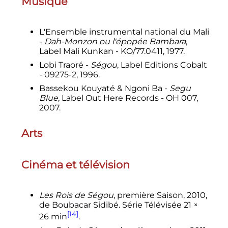
Musique
L'Ensemble instrumental national du Mali
-
Dah-Monzon ou l'épopée Bambara
,
Label Mali Kunkan - KO/77.0411, 1977.
Lobi Traoré -
Ségou
, Label Editions Cobalt
- 09275-2, 1996.
Bassekou Kouyaté & Ngoni Ba -
Segu
Blue
, Label Out Here Records - OH 007,
2007.
Arts
Cinéma et télévision
Les Rois de Ségou
, première Saison, 2010,
de Boubacar Sidibé. Série Télévisée 21 ×
[14]
26 min
.