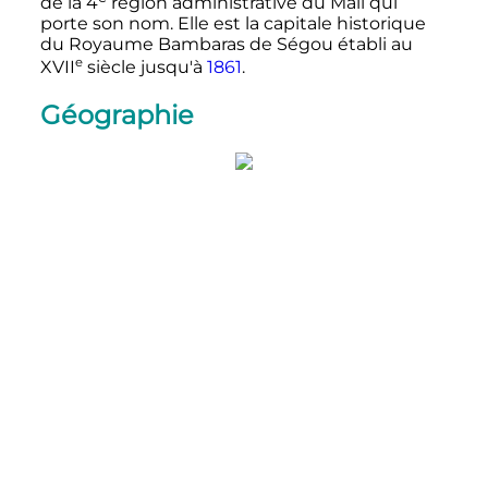
de la
4
région
administrative du Mali qui
porte son nom. Elle est la capitale historique
du Royaume Bambaras de Ségou établi au
e
XVII
siècle
jusqu'à
1861
.
Géographie