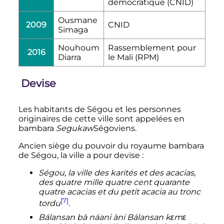
démocratique (CNID)
Ousmane
2009
CNID
Simaga
Nouhoum
Rassemblement pour
2016
Diarra
le Mali (RPM)
Devise
Les habitants de Ségou et les personnes
originaires de cette ville sont appelées en
bambara
Segukaw
Ségoviens.
Ancien siège du pouvoir du royaume bambara
de Ségou, la ville a pour devise
:
Ségou, la ville des karités et des acacias,
des quatre mille quatre cent quarante
quatre acacias et du petit acacia au tronc
[7]
tordu
.
Bálansan bà náani àni Bálansan kɛmɛ