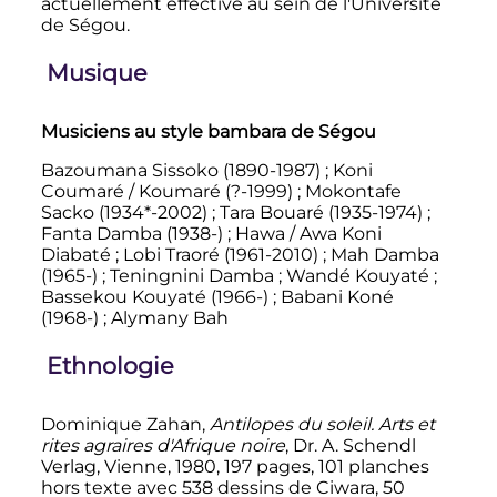
actuellement effective au sein de l'Université
de Ségou.
Musique
Musiciens au style bambara de Ségou
Bazoumana Sissoko (1890-1987)
; Koni
Coumaré / Koumaré (?-1999)
; Mokontafe
Sacko (1934*-2002)
; Tara Bouaré (1935-1974)
;
Fanta Damba (1938-)
; Hawa / Awa Koni
Diabaté
; Lobi Traoré (1961-2010)
; Mah Damba
(1965-)
; Teningnini Damba
; Wandé Kouyaté
;
Bassekou Kouyaté (1966-)
; Babani Koné
(1968-)
; Alymany Bah
Ethnologie
Dominique Zahan,
Antilopes du soleil. Arts et
rites agraires d'Afrique noire
, Dr. A. Schendl
Verlag, Vienne, 1980, 197 pages, 101 planches
hors texte avec 538 dessins de Ciwara, 50