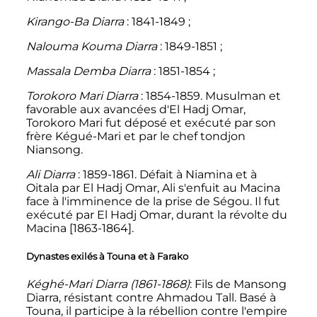
Kirango-Ba Diarra
: 1841-1849
;
Nalouma Kouma Diarra
: 1849-1851
;
Massala Demba Diarra
: 1851-1854
;
Torokoro Mari Diarra
: 1854-1859. Musulman et
favorable aux avancées d'El Hadj Omar,
Torokoro Mari fut déposé et exécuté par son
frère Kégué-Mari et par le chef tondjon
Niansong.
Ali Diarra
: 1859-1861. Défait à Niamina et à
Oitala par El Hadj Omar, Ali s'enfuit au Macina
face à l'imminence de la prise de Ségou. Il fut
exécuté par El Hadj Omar, durant la révolte du
Macina [1863-1864].
Dynastes exilés à Touna et à Farako
Kéghé-Mari Diarra (1861-1868)
: Fils de Mansong
Diarra, résistant contre Ahmadou Tall. Basé à
Touna, il participe à la rébellion contre l'empire