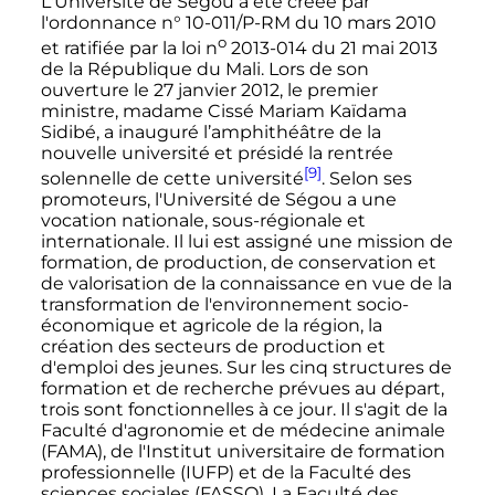
L'Université de Ségou a été créée par
l'ordonnance n° 10-011/P-RM du
10 mars 2010
o
et ratifiée par la loi
n
2013-014
du
21 mai 2013
de la République du Mali. Lors de son
ouverture le
27 janvier 2012
, le premier
ministre, madame Cissé Mariam Kaïdama
Sidibé, a inauguré l’amphithéâtre de la
nouvelle université et présidé la rentrée
[9]
solennelle de cette université
. Selon ses
promoteurs, l'Université de Ségou a une
vocation nationale, sous-régionale et
internationale. Il lui est assigné une mission de
formation, de production, de conservation et
de valorisation de la connaissance en vue de la
transformation de l'environnement socio-
économique et agricole de la région, la
création des secteurs de production et
d'emploi des jeunes. Sur les cinq structures de
formation et de recherche prévues au départ,
trois sont fonctionnelles à ce jour. Il s'agit de la
Faculté d'agronomie et de médecine animale
(FAMA), de l'Institut universitaire de formation
professionnelle (IUFP) et de la Faculté des
sciences sociales (FASSO). La Faculté des