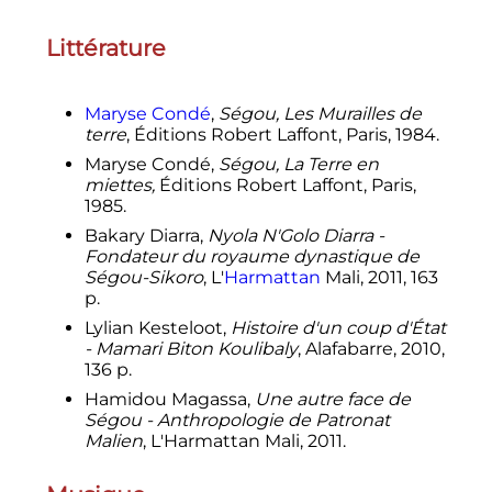
Littérature
Maryse Condé
,
Ségou, Les Murailles de
terre
, Éditions Robert Laffont, Paris, 1984.
Maryse Condé,
Ségou, La Terre en
miettes,
Éditions Robert Laffont, Paris,
1985.
Bakary Diarra,
Nyola N'Golo Diarra -
Fondateur du royaume dynastique de
Ségou-Sikoro
, L'
Harmattan
Mali, 2011, 163
p.
Lylian Kesteloot,
Histoire d'un coup d'État
- Mamari Biton Koulibaly
, Alafabarre, 2010,
136 p.
Hamidou Magassa,
Une autre face de
Ségou - Anthropologie de Patronat
Malien
, L'Harmattan Mali, 2011.