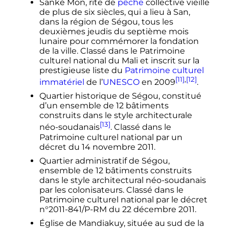
Sanké Mon, rite de
pêche
collective vieille
de plus de six siècles, qui a lieu à San,
dans la région de Ségou, tous les
deuxièmes jeudis du septième mois
lunaire pour commémorer la fondation
de la ville. Classé dans le Patrimoine
culturel national du Mali et inscrit sur la
prestigieuse liste du
Patrimoine culturel
[11]
,
[12]
immatériel
de l’
UNESCO
en 2009
.
Quartier historique de Ségou, constitué
d’un ensemble de 12 bâtiments
construits dans le style architecturale
[13]
néo-soudanais
. Classé dans le
Patrimoine culturel national par un
décret du
14 novembre 2011
.
Quartier administratif de Ségou,
ensemble de 12 bâtiments construits
dans le style architectural néo-soudanais
par les colonisateurs. Classé dans le
Patrimoine culturel national par le décret
n°2011-841/P-RM du
22 décembre 2011
.
Église de Mandiakuy, située au sud de la