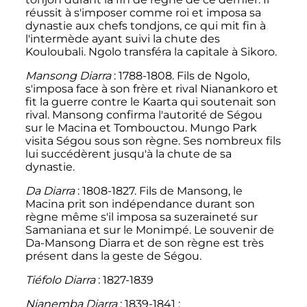
réussit à s'imposer comme roi et imposa sa
dynastie aux chefs tondjons, ce qui mit fin à
l'intermède ayant suivi la chute des
Kouloubali. Ngolo transféra la capitale à Sikoro.
Mansong Diarra
: 1788-1808. Fils de Ngolo,
s'imposa face à son frère et rival Nianankoro et
fit la guerre contre le Kaarta qui soutenait son
rival. Mansong confirma l'autorité de Ségou
sur le Macina et Tombouctou. Mungo Park
visita Ségou sous son règne. Ses nombreux fils
lui succédèrent jusqu'à la chute de sa
dynastie.
Da Diarra
: 1808-1827. Fils de Mansong, le
Macina prit son indépendance durant son
règne même s'il imposa sa suzeraineté sur
Samaniana et sur le Monimpé. Le souvenir de
Da-Mansong Diarra et de son règne est très
présent dans la geste de Ségou.
Tiéfolo Diarra
: 1827-1839
Nianemba Diarra
: 1839-1841
;