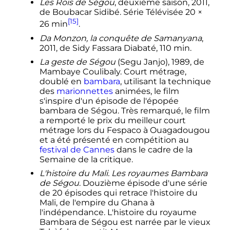
Les Rois de Ségou
, deuxième saison, 2011,
de Boubacar Sidibé. Série Télévisée 20 ×
[15]
26 min
.
Da Monzon, la conquête de Samanyana
,
2011, de Sidy Fassara Diabaté, 110 min.
La geste de Ségou
(Segu Janjo), 1989, de
Mambaye Coulibaly. Court métrage,
doublé en
bambara
, utilisant la technique
des
marionnettes
animées, le film
s'inspire d'un épisode de l'épopée
bambara de Ségou. Très remarqué, le film
a remporté le prix du meilleur court
métrage lors du Fespaco à Ouagadougou
et a été présenté en compétition au
festival de Cannes
dans le cadre de la
Semaine de la critique.
L'histoire du Mali. Les royaumes Bambara
de Ségou
. Douzième épisode d'une série
de 20 épisodes qui retrace l'histoire du
Mali, de l'empire du Ghana à
l'indépendance. L'histoire du royaume
Bambara de Ségou est narrée par le vieux