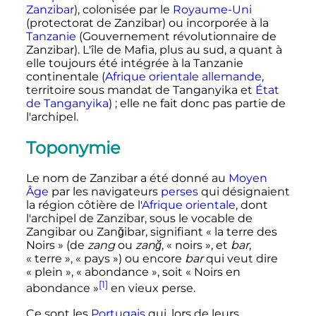
Zanzibar
), colonisée par le
Royaume-Uni
(protectorat de Zanzibar) ou incorporée à la
Tanzanie
(Gouvernement révolutionnaire de
Zanzibar). L'île de Mafia, plus au sud, a quant à
elle toujours été intégrée à la Tanzanie
continentale (
Afrique orientale allemande
,
territoire sous mandat de Tanganyika et
État
de Tanganyika
)
; elle ne fait donc pas partie de
l'archipel.
Toponymie
Le nom de Zanzibar a été donné au
Moyen
Âge
par les navigateurs
perses
qui désignaient
la région côtière de l'
Afrique orientale
, dont
l'archipel de Zanzibar, sous le vocable de
Zangibar ou Zanğibar, signifiant «
la terre des
Noirs
» (de
zang
ou
zanğ
, «
noirs
», et
bar
,
«
terre
», «
pays
») ou encore
bar
qui veut dire
«
plein
», «
abondance
», soit «
Noirs en
[1]
abondance
»
en vieux perse.
Ce sont les
Portugais
qui, lors de leurs