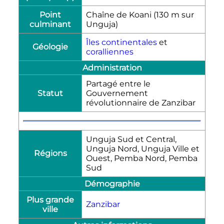
Point
Chaîne de Koani (130
m
sur
culminant
Unguja)
Îles continentales
et
Géologie
coralliennes
Administration
Partagé entre le
Statut
Gouvernement
révolutionnaire de Zanzibar
Unguja Sud et Central,
Unguja Nord, Unguja Ville et
Régions
Ouest, Pemba Nord, Pemba
Sud
Démographie
Plus grande
Zanzibar
ville