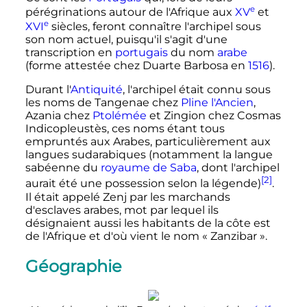
e
pérégrinations autour de l'Afrique aux
XV
et
e
XVI
siècles
, feront connaître l'archipel sous
son nom actuel, puisqu'il s'agit d'une
transcription en
portugais
du nom
arabe
(forme attestée chez Duarte Barbosa en
1516
).
Durant l'
Antiquité
, l'archipel était connu sous
les noms de
Tangenae
chez
Pline l'Ancien
,
Azania
chez
Ptolémée
et
Zingion
chez Cosmas
Indicopleustès, ces noms étant tous
empruntés aux Arabes, particulièrement aux
langues sudarabiques (notamment la langue
sabéenne du
royaume de Saba
, dont l'archipel
[2]
aurait été une possession selon la légende)
.
Il était appelé Zenj par les marchands
d'esclaves arabes, mot par lequel ils
désignaient aussi les habitants de la côte est
de l'Afrique et d'où vient le nom «
Zanzibar
».
Géographie