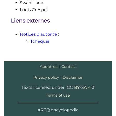
Swahililand
Louis Crespel
Liens externes
Notices d'autorité
:
Tchéquie
About-us
|
Contact
Privacy policy
|
Disclaimer
Texts licensed under :
CC BY-SA 4.0
Terms of use
AREQ encyclopedia