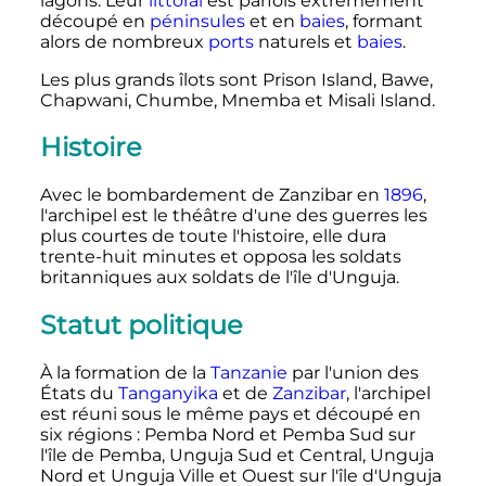
lagons. Leur
littoral
est parfois extrêmement
découpé en
péninsules
et en
baies
, formant
alors de nombreux
ports
naturels et
baies
.
Les plus grands îlots sont Prison Island, Bawe,
Chapwani, Chumbe, Mnemba et Misali Island.
Histoire
Avec le bombardement de Zanzibar en
1896
,
l'archipel est le théâtre d'une des guerres les
plus courtes de toute l'histoire, elle dura
trente-huit minutes et opposa les soldats
britanniques aux soldats de l'île d'Unguja.
Statut politique
À la formation de la
Tanzanie
par l'union des
États du
Tanganyika
et de
Zanzibar
, l'archipel
est réuni sous le même pays et découpé en
six régions
: Pemba Nord et Pemba Sud sur
l'île de Pemba, Unguja Sud et Central, Unguja
Nord et Unguja Ville et Ouest sur l'île d'Unguja