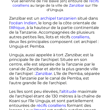
Vue aérienne de l'île Bawe
(en)
entouré de
récifs
coralliens
au large de la ville de
Zanzibar
sur l'île
d'Unguja.
Zanzibar est un
archipel
tanzanien
situé dans
l'
océan Indien
, le long de la côte orientale de
l'
Afrique
, à la hauteur de la partie continentale
de la Tanzanie. Accompagnées de plusieurs
autres petites îles, îlots et récifs
coralliens
,
deux îles principales composent cet archipel
:
Unguja et Pemba.
Unguja, aussi appelée à tort
Zanzibar
, est la
principale île de l'archipel. Située en son
centre, elle est séparée de la Tanzanie par le
canal de Zanzibar et abrite la plus grande ville
de l'archipel
:
Zanzibar
. L'île de Pemba, séparée
de la Tanzanie par le canal de Pemba, est
l'autre grande île de l'archipel.
Les îles sont peu élevées, l'
altitude
maximale
de l'archipel étant de 130 mètres à la chaîne de
Koani sur l'île Unguja, et sont partiellement
entourées de
récifs coralliens
formant des