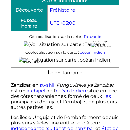
Autres informations
Découverte
Préhistoire
Fuseau
UTC+03:00
horaire
Géolocalisation sur la carte :
Tanzanie
Zanzibar
Géolocalisation sur la carte :
océan Indien
Zanzibar
Île en Tanzanie
Zanzibar
, en
swahili
Funguvisiwa ya Zanzibar
,
est un
archipel
de l'
océan Indien
situé en face
des côtes tanzaniennes, formé de deux
îles
principales (Unguja et Pemba) et de plusieurs
autres petites îles.
Les îles d'Unguja et de Pemba forment depuis
plusieurs siècles une entité tour à tour
indépendante
(
sultanat de Zanzibar
et
État de