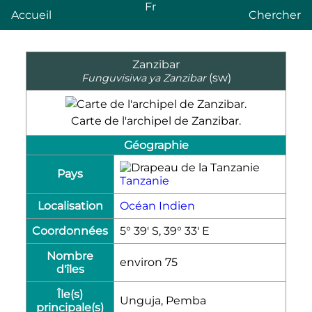
Fr
Accueil
Chercher
Zanzibar
(sw)
Funguvisiwa ya Zanzibar
Carte de l'archipel de Zanzibar.
Géographie
Pays
Tanzanie
Localisation
Océan Indien
Coordonnées
5° 39′ S, 39° 33′ E
Nombre
environ 75
d'îles
Île(s)
Unguja, Pemba
principale(s)