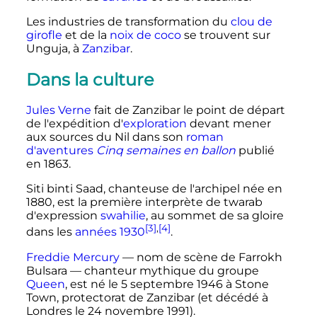
Les industries de transformation du
clou de
girofle
et de la
noix de coco
se trouvent sur
Unguja, à
Zanzibar
.
Dans la culture
Jules Verne
fait de Zanzibar le point de départ
de l'expédition d'
exploration
devant mener
aux sources du Nil dans son
roman
d'aventures
Cinq semaines en ballon
publié
en 1863.
Siti binti Saad, chanteuse de l'archipel née en
1880, est la première interprète de twarab
d'expression
swahilie
, au sommet de sa gloire
[3]
,
[4]
dans les
années 1930
.
Freddie Mercury
— nom de scène de Farrokh
Bulsara — chanteur mythique du groupe
Queen
, est né le
5 septembre 1946
à Stone
Town, protectorat de Zanzibar (et décédé à
Londres le
24 novembre 1991
).