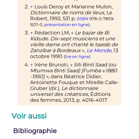
↑
Louis
Deroy
et Marianne
Mulon
,
Dictionnaire de noms de lieux
, Le
Robert,
1992
, 531
p.
(
ISBN
978-0-7859-
.
9211-0
,
présentation en ligne
)
↑
Rédaction LM, «
Le bazar de Bi
Kidude. Dix-sept musiciens et une
vieille dame ont chanté le taarab de
Zanzibar à Bordeaux
»,
Le Monde
,
13
octobre 1990
(
lire en ligne
)
↑
Irène Brunoti,
«
Siti Binti Saad (ou
Mtumwa Binti Saad) [Fumba v.1880
-1950]
»
, dans Béatrice Didier,
Antoinette Fouque et Mireille Calle-
Gruber (dir.),
Le dictionnaire
universel des créatrices
, Éditions
des femmes,
2013
,
p.
4016-4017
Voir aussi
Bibliographie