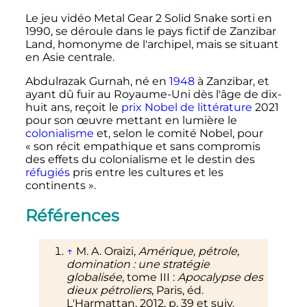
Le jeu vidéo Metal Gear 2 Solid Snake sorti en
1990, se déroule dans le pays fictif de Zanzibar
Land, homonyme de l'archipel, mais se situant
en Asie centrale.
Abdulrazak Gurnah, né en
1948
à Zanzibar, et
ayant dû fuir au Royaume-Uni dès l'âge de dix-
huit ans, reçoit le
prix Nobel de littérature
2021
pour son œuvre mettant en lumière le
colonialisme
et, selon le comité Nobel, pour
«
son récit empathique et sans compromis
des effets du colonialisme et le destin des
réfugiés
pris entre les cultures et les
continents
».
Références
↑
M. A. Oraizi,
Amérique, pétrole,
domination
: une stratégie
globalisée
, tome III
:
Apocalypse des
dieux pétroliers
, Paris, éd.
L'Harmattan, 2012, p. 39 et suiv.