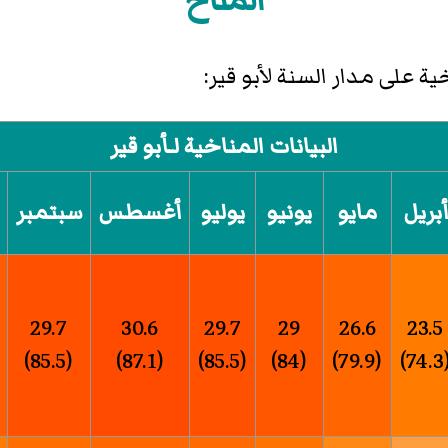
المناخ
ة على مدار السنة لأبو قير:
البيانات المناخية لـأبو قير
أبريل
مايو
يونيو
يوليو
أغسطس
سبتمبر
29.7
30.6
29.7
29
26.6
23.5
(85.5)
(87.1)
(85.5)
(84)
(79.9)
(74