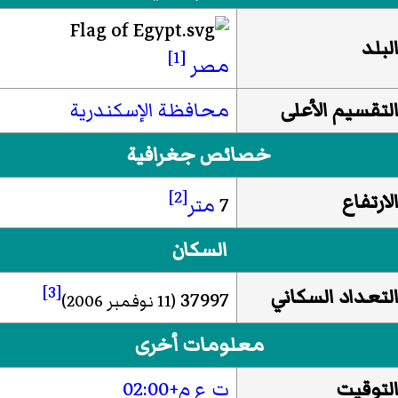
لبلد
[1]
مصر
لتقسيم الأعلى
محافظة الإسكندرية
خصائص جغرافية
[2]
لارتفاع
7
متر
السكان
[3]
لتعداد السكاني
37997
(11 نوفمبر 2006)
معلومات أخرى
لتوقيت
ت ع م+02:00