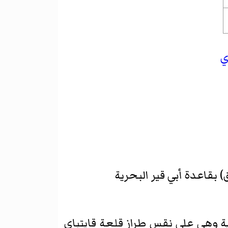
ي
ق)
بقاعدة أبي قير البحرية
 وهي على نقس طراز قلعة قايتباي