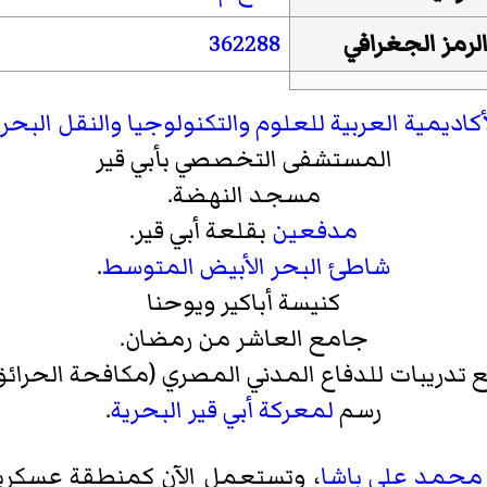
لرمز الجغرافي
362288
أكاديمية العربية للعلوم والتكنولوجيا والنقل البحر
المستشفى التخصصي بأبي قير
مسجد النهضة.
مدفعين
بقلعة أبي قير
.
شاطئ
البحر الأبيض المتوسط
.
كنيسة أباكير ويوحنا
جامع العاشر من رمضان.
 تدريبات للدفاع المدني المصري (مكافحة الحرائ
رسم
لمعركة أبي قير البحرية
.
محمد علي باشا
، وتستعمل الآن كمنطقة عسكرية