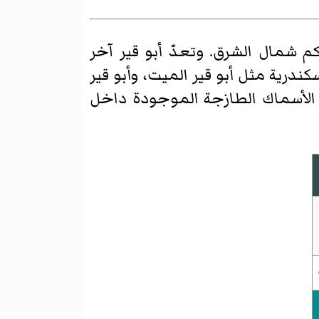
افة 23 كم شمال الشرق. وتعدّ أبو قير آخر
رية مثل أبو قير الميت، وأبو قير
 الأسماك الطازجة الموجودة داخل