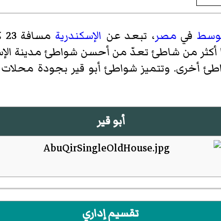
توسط
في
مصر
، تبعد عن
الإسكندرية
مس
أكثر من شاطئ تعدّ من أحسن شواطئ مدينة الإسكند
واطئ أخرى. وتتميز شواطئ أبو قير بجودة محلات
أبو قير
تقسيم إداري