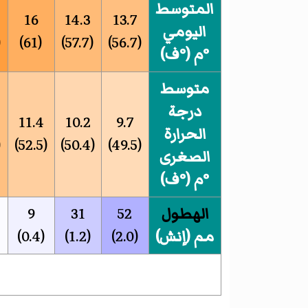
المتوسط
16
14.3
13.7
اليومي
3)
(61)
(57.7)
(56.7)
°م (°ف)
متوسط
درجة
11.4
10.2
9.7
الحرارة
5)
(52.5)
(50.4)
(49.5)
الصغرى
°م (°ف)
الهطول
52
31
9
مم (إنش)
(2.0)
(1.2)
(0.4)