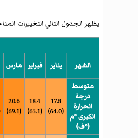
يظهر الجدول التالي التغييرات المناخي
الشهر
يناير
فبراير
مارس
متوسط
درجة
20.6
18.4
17.8
الحرارة
.3)
(69.1)
(65.1)
(64.0)
الكبرى °م
(°ف)