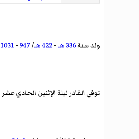
ولد سنة
336 هـ
-
422 هـ
/
947
-
1031
.
توفي القادر ليلة الإثنين الحادي عشر من ذي الحجة سنة 2