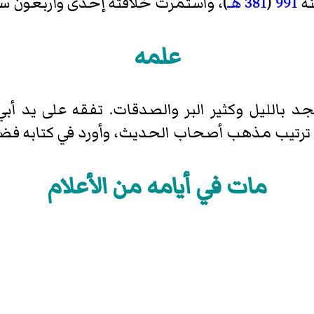
ة
991
(
381 هـ
)، واستمرت خلافته إحدى وأربعون سنة
علمه
تهجد بالليل وكثير البر والصدقات. تفقه على يد
أبي
 ترتيب مذهب أصحاب الحديث، وأورد في كتابه فض
مات في أيامه من الأعلام