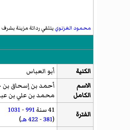
محمود الغزنوي
يتلقي ردائة مزينة بشرف ا
الكنية
أبو العباس
الاسم
أحمد بن إسحاق بن ج
الكامل
محمد بن علي بن عبد 
41 سنة
991
-
1031
الفترة
(
381
-
422 هـ
)