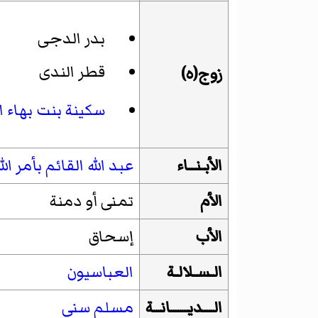
بدر الدجى
قطر الندى
زوج(ه)
سكينة بنت بهاء ا
الأبـنــاء
عبد الله القائم بأمر الل
الأم
تمنى أو دمنة
الأب
إسحاق
الـسـلالـة
العباسيون
الـــديـــــانــة
مسلم سني