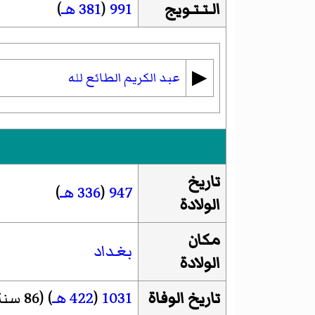
الـتـتـويج
991
(
381 هـ
)
▶︎
عبد الكريم الطائع لله
تاريخ
947
(
336 هـ
)
الولادة
مكان
بغداد
الولادة
تاريخ الوفاة
1031
(
422 هـ
) (86 سنة)