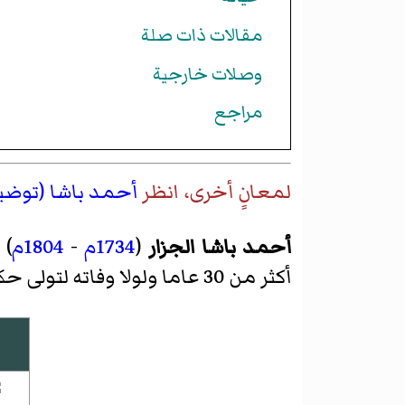
مقالات ذات صلة
وصلات خارجية
مراجع
لمعانٍ أخرى، انظر
أحمد باشا (توضي
أحمد باشا الجزار
(
1734م
-
1804م
) 
أكثر من 30 عاما ولولا وفاته لتولى حكم مصر قبل