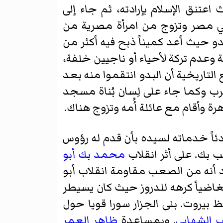
عتنق الإسلام بإرادته، ثم جاء إلى
ي مصر وتزوج من امرأة مصرية من
دو حيث أعد كميناً ذبح فيه أكثر من
ة وعدم تركة لأحياء أو ناجيين خلفة،
لتاريخية أن البدو انتقموا منه بعد
َرب وكما جاء على لِسان بُناة مسجد
رة وأقام مع عائلة أُمه وتزوج هناك.
م مصر بين عامي 1768م و1773م بادئاً خدماته لسيده بأن قدم له رؤوس
بك. على أثر انقلاب
محمد بك أبو
 أنه من الصعب مقاومة انقلاب أبو
اضياً كرهه للدروز حيث كان يسيطر
ظ بيروت. بنى الجزار سورا قويا حول
 الشهابي
. وبمساعدة
ظاهر العمر