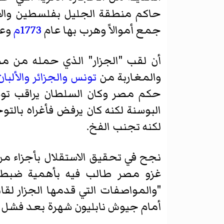
حاكم منطقة الجليل بفلسطين والأسط
جمع أموالاً وهرب بها عام
1773م
وعا
أن لقب "الجزار" الذي حمله من مص
والمغاربة من
تونس
والجزائر
والألبان
حكم مصر وكان السلطان يراقب توسع
البوسنة لكنه كان يرفض فأغراه بالت
لكنه تجنب الفخ.
نجح في تحقيق الاستقلال بأجزاء من 
غزو مصر طالب فيه بأهمية ضبط إ
"والمواصفات التي قدمها الجزار ل
أمام جيوش نابليون شهرة بعد فشل ا