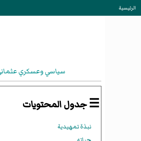
الرئيسية
سياسي وعسكري عثماني م
☰ جدول المحتويات
نبذة تمهيدية
حياته