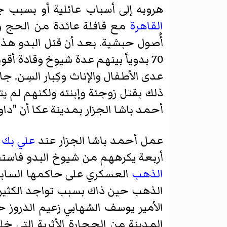
هروبه إلى أسباب عائلية أو بسبب 
القاهرة
مع قافلة عائدة من الحج و
أُصول حبشية. بعد أن قتل البدو هذا 
70 بدوياً بينهم عدة شيوخ وقادة أق
عدى الأطفال والإناث وكِبار السِن. 
ذلك بقتل زوجتة وإبنته ولكنهم لم يت
أحمد باشا الجزار بمدينة عكا أن "داوو
عمل أحمد باشا الجزار عند
علي بك ا
أربعة يكرههم من شيوخ البدو فاست
الذهب
العسكري على حاكمها السابق 
الذهب حين ذاك بسبب تواجد الكثير 
الأمير يوسف الشهابي زعيم الدروز
المدينة من الحجارة الأثرية التي خلفها زلزال 511م. ثم انقلب 