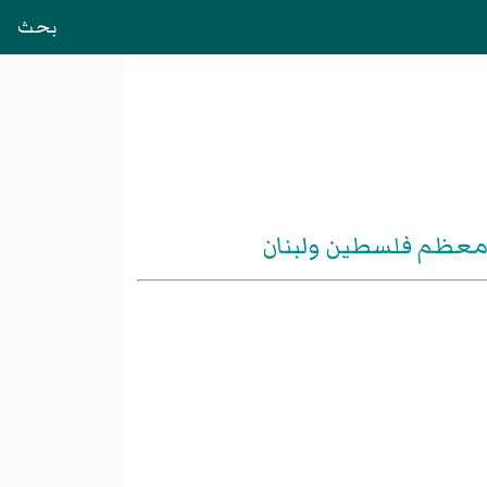
بحث
م معظم فلسطين ولبنان