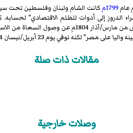
 عام
1799م
كانت الشام ولبنان وفلسطين تحت سيطر
ء الدروز إلى أدوات للظلم الاقتصادي" لحسابه.
كتب في الخامس من مارس/آذار 1804م عن وص
ى مصر" لكنه توفي يوم 23 أبريل/نيسان 1804م.
مقالات ذات صلة
وصلات خارجية