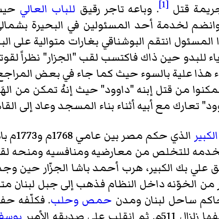
[1]
جريمة قتل
. وباعه تاجر رقيق
للباب العالي
حيث ا
انضم لخدمة أحد المسئولين في البحيرة بشمال
المسئول انتقم البوشناقي بغارات متوالية على الب
وياء للبدو حين ذاك فاكتسب لقب "الجزار" نظراً لقوت
جاء هذا علية بالسوء حيث كما جاء في بعض المراجع ا
مكنوا من قتل إبنه "داوود" حيث إنهُ تمكن من اله
د" تعارك مع أبيه أثناء بناء المسجد وعاد إلى القاه
لكبير
الذي حك
خدمه للتخلص من معارضيه ومنافسيه ومنحه لقب 
علي بك الكبير، هرب أحمد باشا الجزّار حين وجد
من الخوّنه داخل النظام فذهب إلى جبل لبنان متغ
 حاكم ساحل لبنان ومدن
حمص
وحلب
. فكلّفه حف
على صديقه الأمير
يوسف