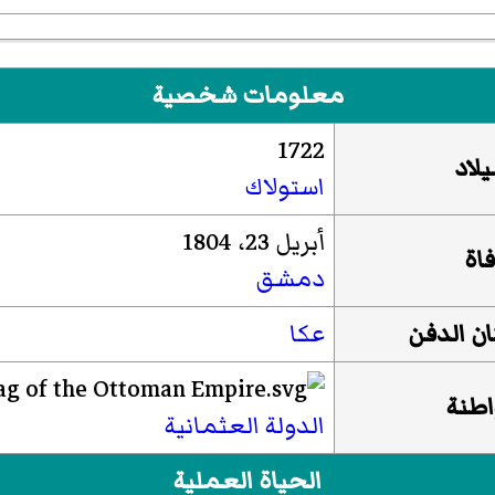
معلومات شخصية
1722
يلاد
استولاك
أبريل 23، 1804
فاة
دمشق
ن الدفن
عكا
طنة
الدولة العثمانية
الحياة العملية