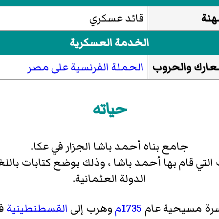
هنة
قائد عسكري
الخدمة العسكرية
عارك والحروب
الحملة الفرنسية على مصر
حياته
جامع بناه أحمد باشا الجزار في عكا.
لتي قام بها أحمد باشا ، وذلك بوضع كتابات باللغة
الدولة العثمانية.
رة مسيحية عام
1735م
وهرب إلى
القسطنطينية
في