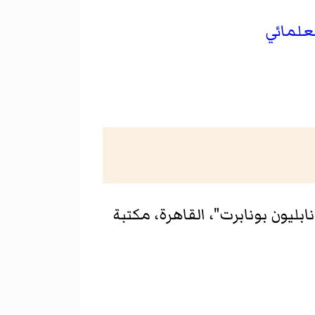
لعلمائي
ليون بونابرت"، القاهرة، مكتبة