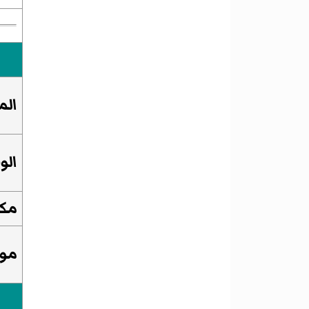
الم
الو
مكا
موا