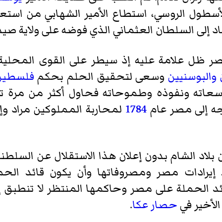
ول الروسي، استطاع الأمير الشهابي من استعادة
د إلى السلطان العثماني الذي فوضه على ولاية صيد
ر ظل علامة عليه إذ سيطر على القوى المحلية 
والبوسنيين
وسعى لتحقيق الحلم بحكم
فلسطين
اته ونفوذه وطموحاته فحاول أكثر من مرة تنحي
وجه إلى مصر عام
1784
لمحاربة المملوكين مراد وإبر
بلاد الشام بدون إعلان هذا الاستقلال عن السلطنة
يرادات مصر ومصروفاتها وأن يكون قائد الحم
قائد الحملة على مصر وحاكمها المنتظر لا تنطبق
لأخير في
حصار عكا
.