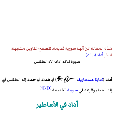
هذه المقالة عن
آلهة سورية قديمة
. لتصفح عناوين مشابهة،
انظر
أداد (نبات)
.
صورة للاله اداد-الاه الطقس
𒀭𒅎
أداد
(
كتابة مسمارية
:
) أو
هداد
أو
حدد
إله الطقس أي
[3]
[2]
[1]
إله المطر والرعد في
سورية
القديمة.
أداد في الأساطير