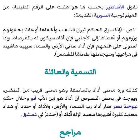
تقول
الأساطير
بحسب ما هو مثبت على الرقم الطينية، من
الميثولوجية
السورية
القديمة:
- نص - (إذا سرق الحاكم ثيران الشعب وأخفاها أو عاث بحقولهم
وزرعهم أو أعطاها إلى الأجنبي فإن أدّاد سيكون له بالمرصاد، وإذا
استولى على غنمهم فإن أداد ساقي الأرض والسماء سيبيد ماشيته
في مراعيها وسيجعلها طعامًا للشمس).
التسمية والعائلة
كذلك ورد معنى أداد بالعاصفة وهو معنى قريب من الطقس،
ويوجد في بعض النصوص أن أداد هو ابن الأب
أنو
وخلال حكم
نبوخذ نصر
صار أداد رب السماء والأرض، ولأداد أو حدد أو هداد
معابد كثيرة أشهرها معبد الإله
أداد
أو (حدد) في
دمشق
.
مراجع