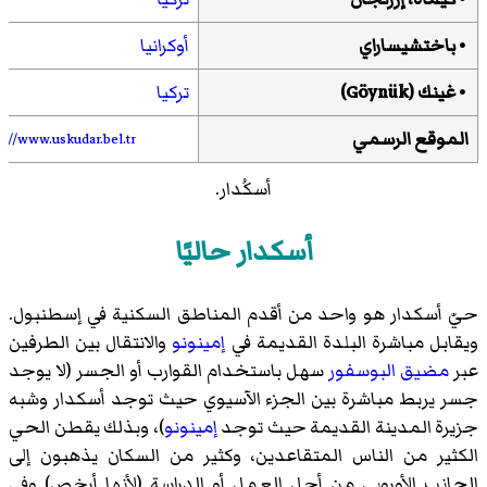
•
باختشيساراي
أوكرانيا
•
غينك
(Göynük)
تركيا
الموقع الرسمي
p://www.uskudar.bel.tr
أسكُدار.
أسكدار حاليًا
حيّ أسكدار هو واحد من أقدم المناطق السكنية في إسطنبول.
ويقابل مباشرة البلدة القديمة في
إمينونو
والانتقال بين الطرفين
عبر
مضيق البوسفور
سهل باستخدام القوارب أو الجسر (لا يوجد
جسر يربط مباشرة بين الجزء الآسيوي حيث توجد أسكدار وشبه
جزيرة المدينة القديمة حيث توجد
إمينونو
)، وبذلك يقطن الحي
الكثير من الناس المتقاعدين، وكثير من السكان يذهبون إلى
الجانب الأوروبي من أجل العمل أو الدراسة (لأنها أرخص) وفي