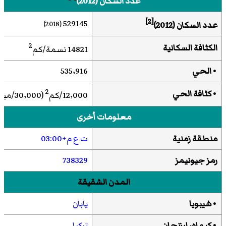
عدد السكان (2012)
[2]
529145
عدد السكان
(2012)
(2018)
2
الكثافة السكانية
14821 نسمة/كم
• الحي
535٬916
2
• كثافة الحي
12٬000/كم
(30٬000/ميل
معلومات أخرى
منطقة زمنية
ت ع م+03:00
رمز جيونيمز
738329
المدن الشقيقة
•
شيبويا
يابان
•
كيماه، إرزنجان
تركيا