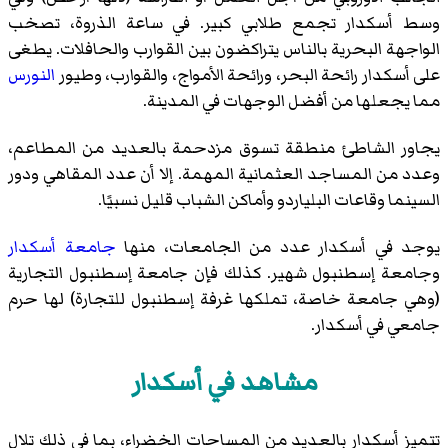
وسط أسكدار تجمع طلابي كبير. في ساعة الذروة، تصخب
الواجهة البحرية بالناس يتراكضون بين القوارب والحافلات. يطغى
على أسكدار رائحة البحر، ورائحة الأمواج، والقوارب، وطيور
النورس
مما يجعلها من أفضل الوجهات في المدينة.
يجاور الشاطئ منطقة تسوق مزدحمة بالعديد من المطاعم،
وعدد من المساجد العثمانية المهمة. إلا أن عدد المقاهي ودور
السينما وقاعات البلياردو وأماكن الشباب قليل نسبيًا.
يوجد في أسكدار عدد من الجامعات، منها
جامعة أسكدار
وجامعة إسطنبول شهير. كذلك فإن جامعة إسطنبول التجارية
(وهي جامعة خاصة، تملكها غرفة إسطنبول للتجارة) لها حرم
جامعي في أسكدار.
مشاهد في أسكدار
تتميز أسكدار بالعديد من المساحات الخضراء، بما في ذلك تلال