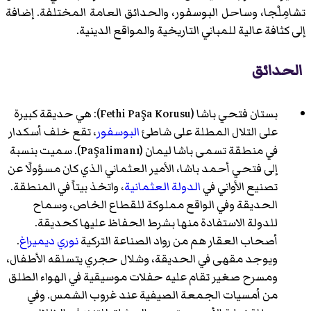
تشامِلْجا، وساحل البوسفور، والحدائق العامة المختلفة. إضافة
إلى كثافة عالية للمباني التاريخية والمواقع الدينية.
الحدائق
بستان فتحي باشا
(Fethi Paşa Korusu): هي حديقة كبيرة
على التلال المطلة على شاطئ
البوسفور
، تقع خلف أسكدار
في منطقة تسمى باشا ليمان (Paşalimanı). سميت بنسبة
إلى
فتحي أحمد باشا
، الأمير العثماني الذي كان مسؤولًا عن
تصنيع الأواني في
الدولة العثمانية
، واتخذ بيتاً في المنطقة.
الحديقة وفي الواقع مملوكة للقطاع الخاص، وسماح
للدولة الاستفادة منها بشرط الحفاظ عليها كحديقة.
أصحاب العقار هم من رواد الصناعة التركية
نوري ديميراغ
.
ويوجد مقهى في الحديقة، وشلال حجري يتسلقه الأطفال،
ومسرح صغير تقام عليه حفلات موسيقية في الهواء الطلق
من أمسيات الجمعة الصيفية عند غروب الشمس. وفي