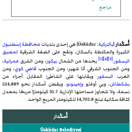
مراجع
أُسكُدار
(
بالتركية
:
Üsküdar
)‏ هي إحدى بلديات
محافظة إسطنبول
الكبيرة والمكتظة بالسكان، وتقع على الضفة الشرقية
لمضيق
[5]
[4]
[3]
البسفور
.
يحدها من الشمال
بيكوز
، ومن الشرق
عمرانية
،
ومن الجنوب الشرقي
أتا شهير
، ومن الجنوب
قاضي كوي
، ومن
الغرب
البسفور
ويقابلها على الشاطئ المقابل أجزاء من
بشكطاش
، وبي أوغلو
وإمينونو
. ويقطن أسكدار نحو 524,889
نسمة، ولا تتجاوز مساحتها الإدارية 35.7 كيلومترًا مربعًا بمعدل
كثافة سكانية تبلغ 14,702.8 للكيلومتر المربع الواحد.
أُسكُدار
Üsküdar Belediyesi