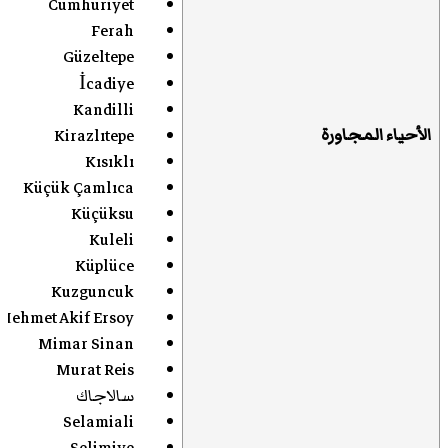
Cumhuriyet
Ferah
Güzeltepe
İcadiye
Kandilli
الأحياء المجاورة
Kirazlıtepe
Kısıklı
Küçük Çamlıca
Küçüksu
Kuleli
Küplüce
Kuzguncuk
Mehmet Akif Ersoy
Mimar Sinan
Murat Reis
سالاجاك
Selamiali