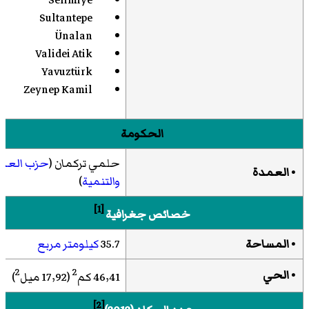
Selimiye
Sultantepe
Ünalan
Validei Atik
Yavuztürk
Zeynep Kamil
الحكومة
حلمي تركمان (
حزب العدا
• العمدة
والتنمية
)
[1]
خصائص جغرافية
• المساحة
35.7
كيلومتر مربع
2
2
• الحي
46٫41 كم
(17٫92 ميل
)
[2]