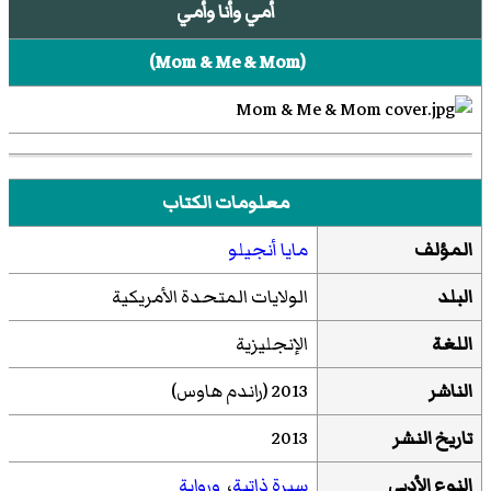
أمي وأنا وأمي
(
Mom & Me & Mom
)‏
معلومات الكتاب
ؤلف
مايا أنجيلو
لد
الولايات المتحدة الأمريكية
غة
الإنجليزية
اشر
2013 (راندم هاوس)
يخ النشر
2013
وع الأدبي
سيرة ذاتية
،
ورواية