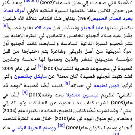
[note 1]
نية التي صعدت إلي عنان السماء"(2002)
وبعد أكثر
الي ثلاثين عامًا لكتابتها للسيرة الذاتية الأولي
أعرف لماذا
 الطائر الحبيس
(1969). يتناول هذا الكتاب علاقة الأم فيفيان
[6]
ر بابنتها
مايا أنجيلو
وقد نُشر قبل
عيد الام
بفترة قصيرة
 عيد ميلاد أنجيلو الخامس والثمانين. في الفترة الزمنية بين
أنجيلو لسيرة الذاتية السادسة والسابعة، كانت أنجليو أول
ة أمريكية من أصل إفريقي وشاعرة يتم اختيارها من قبل
ة ستريلينغ للنشر والذين وضعوا لها خمسة وعشرين
[7]
ة في مجموعة شعرية للشباب(2004).
أما في عام 2009
كتبت أنجليو قصيدة "كان معنا" عن
مايكل جاكسون
والتي
[8]
ها
كوين لطيفة
في جنازته.
كتبت أيضًا قصيدة "يومه قد
[9]
ي" لتكريم
نيلسون مانديلا
بعد وفاته(2013).
أيضًا في
عام(2009) نشرت كتاب به العديد من المقالات و"رسالة إلي
ابنتي"، وقد نشرت أيضًا كتابين للطبخ، المائدة الكبيرة عام (2004)
و طعام رائع طوال اليوم في عام(2010). خلال هذه الفترة مُنحت
[10]
و وسام لينكولن عام(2008)
ووسام الحرية الرئاسي
عام
[11]