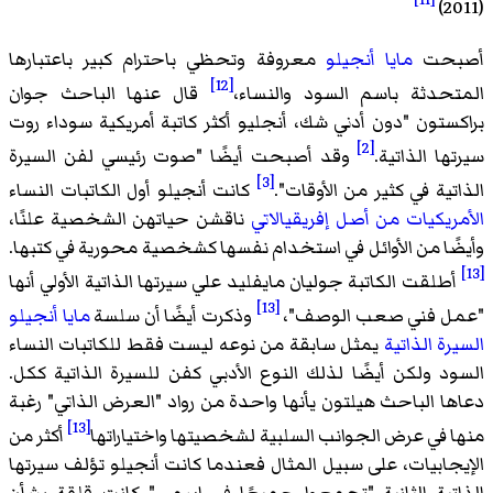
حت
مايا أنجيلو
معروفة وتحظي باحترام كبير باعتبارها
[12]
حدثة باسم السود والنساء،
قال عنها الباحث جوان
ستون "دون أدني شك، أنجليو أكثر كاتبة أمريكية سوداء روت
[2]
ا الذاتية.
وقد أصبحت أيضًا "صوت رئيسي لفن السيرة
[3]
ية في كثير من الأوقات".
كانت أنجيلو أول الكاتبات النساء
ريكيات من أصل إفريقيالاتي
ناقشن حياتهن الشخصية علنًا،
ًا من الأوائل في استخدام نفسها كشخصية محورية في كتبها.
لقت الكاتبة جوليان مايفليد علي سيرتها الذاتية الأولي أنها
[13]
 فني صعب الوصف"،
وذكرت أيضًا أن سلسة
مايا أنجيلو
ة الذاتية
يمثل سابقة من نوعه ليست فقط للكاتبات النساء
د ولكن أيضًا لذلك النوع الأدبي كفن للسيرة الذاتية ككل.
ا الباحث هيلتون يأنها واحدة من رواد "العرض الذاتي" رغبة
[13]
 في عرض الجوانب السلبية لشخصيتها واختياراتها
أكثر من
جابيات، على سبيل المثال فعندما كانت أنجيلو تؤلف سيرتها