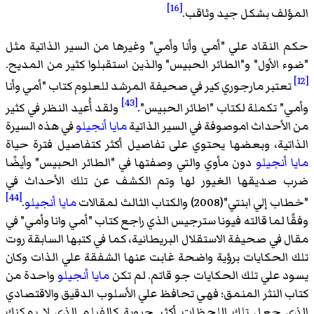
[16]
لف بشكل جيد وثاقب.
النقاد علي "أمي وأنا وأمي" وغيرها من السير الذاتية مثل
 الأول" و"الطائر الحبيس" والذين استقبلوا كثير من المديح.
عتبر مارجوري كير في صحيفة المرشد للعلوم كتاب "أمي وأنا
[43]
" تكملة لكتاب "اطائر الحبيس".
ولقد أُعيد النظر في كثير
لأحداث اموصوفة في السير الذاتية
مايا أنجيلو
في هذه السيرة
تية، وبعضها يحتوي على تفاصيل أكثر كتفاصيل فترة حياة
أنجيلو
دون مأوي والتي وصفتها في "الطائر الحبيس" وأيضًا
صديقها الغيور لها وتم الكشف عن تلك الأحداث في
[44]
ابنتي"(2008) والكتاب الثالث لمقالات
مايا أنجيلو
.
 لما قالته فيونا سترجيس الذي راجع كتاب "أمي وانا وأمي" في
 في صحيفة الاستقلال البريطانية، كما في كتبها السابقة روت
الحكايات برؤية واضحة غابت عنها الشفقة علي الذات وكان
 علي تلك الحكايات جو قاتم. لم تكن
مايا أنجيلو
واحدة من
 النثر المنمق؛ فهي تحافظ علي الأسلوب الدقيق والاقتصادي
 جعل تلك اللحظات أكثر حيوية كالفيلم الذي لا يمكنك