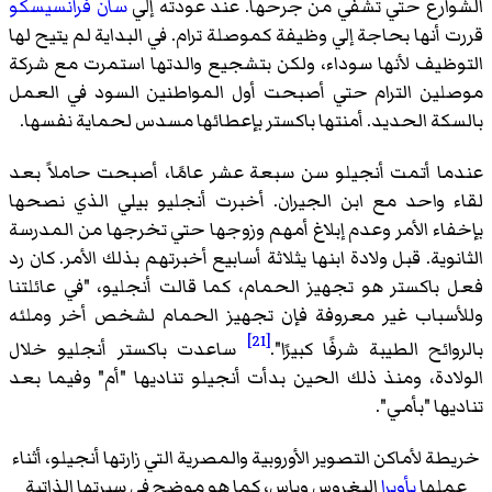
ارع حتي تشفي من جرحها. عند عودته إلي
سان فرانسيسكو
 أنها بحاجة إلي وظيفة كموصلة ترام. في البداية لم يتيح لها
ظيف لأنها سوداء، ولكن بتشجيع والدتها استمرت مع شركة
ين الترام حتي أصبحت أول المواطنين السود في العمل
كة الحديد. أمنتها باكستر بإعطائها مسدس لحماية نفسها.
ا أتمت أنجيلو سن سبعة عشر عامًا، أصبحت حاملاً بعد
 واحد مع ابن الجيران. أخبرت أنجليو بيلي الذي نصحها
اء الأمر وعدم إبلاغ أمهم وزوجها حتي تخرجها من المدرسة
وية. قبل ولادة ابنها يثلاثة أسابيع أخبرتهم بذلك الأمر. كان رد
باكستر هو تجهيز الحمام، كما قالت أنجليو، "في عائلتنا
سباب غير معروفة فإن تجهيز الحمام لشخص أخر وملئه
[21]
ائح الطيبة شرفًا كبيرًا".
ساعدت باكستر أنجليو خلال
ادة، ومنذ ذلك الحين بدأت أنجيلو تناديها "أم" وفيما بعد
ها "بأمي".
ة لأماكن التصوير الأوروبية والمصرية التي زارتها أنجيلو، أثناء
لها
بأوبرا
البغروس وباس، كما هو موضح في سيرتها الذاتية