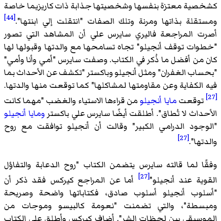
ية معتزة بنفسها وشخصيتها جذابة ذات كاريزيما خاصة
[44]
قلة بذاتها ومرنة وتلك الصفات "انتقلت إلي ابنتها".
 المراجعة فاليري سايرس علي أن المشاهد التي تصور
ات توقف أنجيلو" تجاه تسامحها مع والدتها وقبولها لها
من أفضل ما ذُكر في الكتاب. وصفت سايرس "أمي وأنا وأمي"
اب الغفران" ومثل أنجيلو وباكستر "تكشف عن الأحداث بما
الكفاية وعن مقاومتها لمشاكلها" كما توقعت منها والدتها.
وقعت
مايا أنجيلو
من قراءها الاستياء والغضب "مهما كانت
داث لا تُطاق". أطلقت أيضًا سايرس علي باكستر
ومايا أنجيلو
جود الدرامي الكبير" وقالت أن أنجيلو توافقت مع روح
[27]
ها".
ا لما قالته سايرس يتضمن الكتاب "روح الدعابة والتفاؤل
[27]
ية عند أنجيلو"
أما عن المراجع كيركس فقد ذكر أن
وب أنجيلو أسلوب صادق، فكتاباتها واضحة وصريحة
سطة"، والتي تضمنت "نعومة كالبيسو وموجات من
سيقي بين لحظات الشر". أضاف كيركس وأطلق علي الكتاب