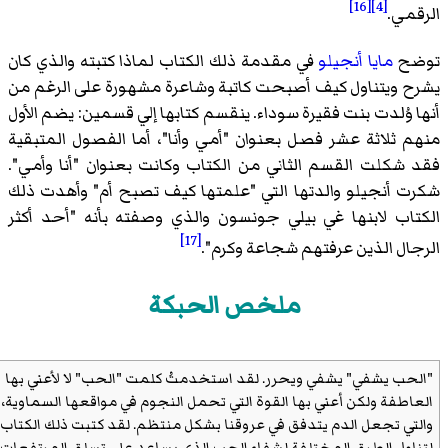
[16]
[4]
مي.
ح
مايا أنجيلو
في مقدمة ذلك الكتاب لماذا كتبته والذي كان
 ويتناول كيف أصبحت كاتبة وشاعرة مشهورة على الرغم من
 وُلدت بنت فقيرة سوداء. ينقسم كتابها إلي قسمين: يضم الأول
 ثلاثة عشر فصل بعنوان "أمي وأنا"، أما الفصول المتبقية
شكلت القسم الثاني من الكتاب وكانت بعنوان "أنا وأمي".
 أنجيلو والدتها التي "علمتها كيف تصبح أم" وأهدت ذلك
اب لابنها غي بيلي جونسون والذي وصفته بأنه "أحد أكثر
[17]
ال الذين عرفتهم شجاعة وكرم".
ملخص الحبكة
حب يشفي" يشفي ويحرر. لقد استخدمتُ كلمت "الحب" لا لأعني بها
طفة ولكن أعني بها القوة التي تحمل النجوم في مواقعها السماوية،
ي تجعل الدم يتدفق في عروقنا بشكل منتظم. لقد كتبت ذلك الكتاب
ول الطرق المختلفة لشفاء الحب الذي يساعد علي تسلق المرتفعات