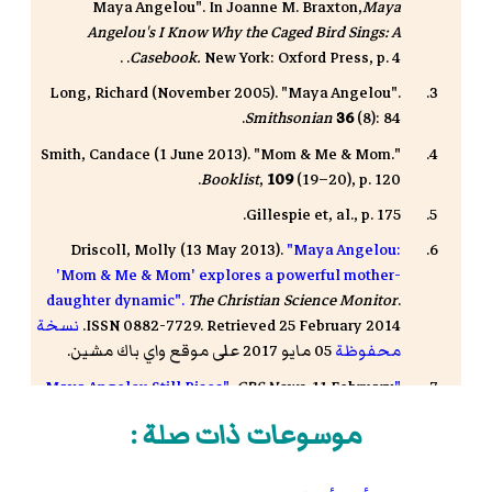
Maya Angelou". In Joanne M. Braxton,
Maya
Angelou's I Know Why the Caged Bird Sings: A
Casebook.
New York: Oxford Press, p. 4. .
Long, Richard (November 2005). "Maya Angelou".
Smithsonian
36
(8): 84.
Smith, Candace (1 June 2013). "Mom & Me & Mom."
Booklist
,
109
(19–20), p. 120.
Gillespie et, al., p. 175.
Driscoll, Molly (13 May 2013).
"Maya Angelou:
'Mom & Me & Mom' explores a powerful mother-
daughter dynamic".
The Christian Science Monitor
.
ISSN 0882-7729. Retrieved 25 February 2014.
نسخة
محفوظة
05 مايو 2017 على موقع واي باك مشين.
CBS News.
11 February
"Maya Angelou Still Rises".
2009. Retrieved 25 February 2014.
نسخة محفوظة
موسوعات ذات صلة :
19 أغسطس 2016 على موقع واي باك مشين.
Harris, Dana (7 July 2009.
"Michael Jackson's