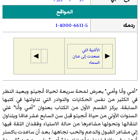
المواقع
ك
1-4000-6611-5
الأغنية التي
◀︎
▶︎
صعدت إلى عنان
السماء
 وأنا وأمي" يعرض لمحة سريعة لحياة أنجيلو ويعيد النظر
لكثير من نفس الحكايات والنوادر التي تناولتها في كتبها
بقة. يركز القسم الأول من الكتاب بعنوان "أمي وأنا" علي
وات الأولي من حياة أنجيلو قبل سن السابع عشر عامًا ويتناول
الها وتحولها مشاعرها من حالة الاستياء وفقدان الثقة فيها
مشاعر القبول والدعم والحب تجاهها. بعد أن ساعدت باكستر
يو في ولادة ابنها بدأت تناديها "بأمي" وليس مجرد "السيدة