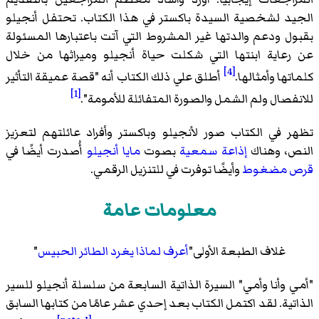
د لشخصية السيدة باكستر في هذا الكتاب. تحتفل أنجيلو
ل ودعم والدتها غير المشروط التي آتت باعتبارها المسئولة
عاية ابنتها التي شكلت حياة أنجيلو وميراثها من خلال
[4]
ها وأمثالها.
أطلق علي ذلك الكتاب أنه "قصة عميقة التأثير
[1]
فصال ولم الشمل والصورة المتفائلة للأمومة".
 في الكتاب صور لأنجيلو وباكستر وأفراد عائلتهم لتعزيز
، وهناك
إذاعة سمعية
بصوت
مايا أنجيلو
أُصدرت أيضًا في
 مضغوط
وأيضًا توفرت في للتنزيل الرقمي.
معلومات عامة
غلاف الطبعة الأولى"
أعرف لماذا يغرد الطائر الحبيس
"
 وأنا وأمي" السيرة الذاتية السابعة من سلسلة أنجيلو للسير
تية. لقد اكتمل الكتاب بعد إحدي عشر عامًا من كتابها السابق