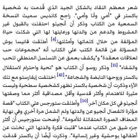
معظم النقاد بالشكل الجيد الذي قُدمت به شخصية
تر في "أمي وأنا وأمي". راجع كانديس سميث النسخة
عية من الكتاب وذكر أن أنجيلو احتفلت بالقبول غير
روط والدعم من والدتها ورعايتها لها التي شكلت حياة
[4]
لفة من خلال كلماتها وأمثلتها.
أطلقت فانيسا بوش
ؤلة عن قائمة الكتب علي الكتاب أنه "مجموعات حب
قات معقدة" و"يكشف بعمق عن التسلسل المنطقي للحب
[15]
فاء"
وذكر روسو أن الكتاب هو "تحية واحترام لاستقلال
[42]
تر وروحها النابضة والشجاعة".
اختلفت إيفارستو مع تلك
اء وذكرت أن شخصية باكستر تظهر كشخصية سطحية وليست
ة للاهتمام وأكثر قدسية وأقل مصداقية أكثر مما وصفتها
[50]
لو في كل مكان آخر.
وأطلقت ستورجس علي الكتاب "قصة
ة لانفصال أنجيو عن والدتها ولم الشمل مرة أخري وفي نهاية
اف الصورة المتفائلة للأمومة". أوضحت ستورجيس أن أكثر
شيق من الكتاب عندما "قلبت فكرة والدتها التي تخلت عن
لها بوحشية وغير إنسانية". وذكرت أيضًا أن باكستر قدمُت