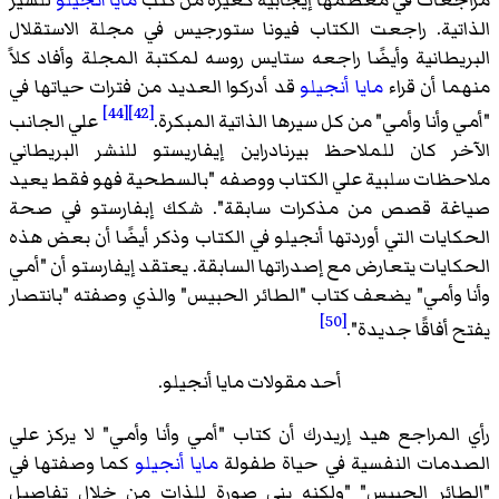
عات في معظمها إيجابية كغيره من كتب
مايا أنجيلو
للسير
تية. راجعت الكتاب فيونا ستورجيس في مجلة الاستقلال
يطانية وأيضًا راجعه ستايس روسه لمكتبة المجلة وأفاد كلاً
ا أن قراء
مايا أنجيلو
قد أدركوا العديد من فترات حياتها في
[44]
[42]
وأنا وأمي" من كل سيرها الذاتية المبكرة.
علي الجانب
ر كان للملاحظ بيرنادراين إيفاريستو للنشر البريطاني
ظات سلبية علي الكتاب ووصفه "بالسطحية فهو فقط يعيد
ة قصص من مذكرات سابقة". شكك إبفارستو في صحة
ايات التي أوردتها أنجيلو في الكتاب وذكر أيضًا أن بعض هذه
ايات يتعارض مع إصدراتها السابقة. يعتقد إيفارستو أن "أمي
 وأمي" يضعف كتاب "الطائر الحبيس" والذي وصفته "بانتصار
[50]
أفاقًا جديدة".
أحد مقولات مايا أنجيلو.
المراجع هيد إريدرك أن كتاب "أمي وأنا وأمي" لا يركز علي
مات النفسية في حياة طفولة
مايا أنجيلو
كما وصفتها في
ائر الحبيس" "ولكنه بني صورة للذات من خلال تفاصيل