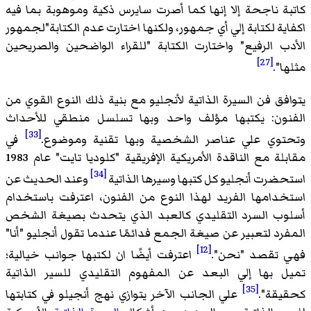
ة ناجحة إلا إنها كما أصرت سايرس ذكية وموهوبة بما فيه
ية لكتابة إلي أي جمهور، ولكنها اختارت عدم الكتابة"لجمهور
ب الرفيع" واختارت الكتابة "للقراء الواضحين والصريحين
[27]
".
فق فن السيرة الذاتية لأنجليو مع بنية ذلك النوع القوي من
ون: يكتبها مؤلف واحد وبها تسلسل منطقي للأحداث
[33]
وي علي عناصر الشخصية وبها تقنية وموضوع.
في
مقابلة مع الناقدة الأمريكية الإفريقية "كلوديا تايت" عام 1983
[34]
ضرت أنجليو كل كتبها وسيرها الذاتية
وعند الحديث عن
دامها الفريد لهذا النوع من الفنون، اعترفت باستخدام
ب السرد التقليدي كالعبد الذي يتحدث بصيغة الشخص
رد لتعبير عن صيغة الجمع فدائمًا عندما تقول أنجليو "أنا"
[12]
تقصد "نحن".
اعترفت أيضًا ان لكتبها جوانب خيالية؛
 بها إلي البعد عن المفهوم التقليدي للسير الذاتية
[35]
قة".
علي الجانب الآخر يتوازي نهج أنجيلو في كتابتها