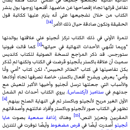
تية الثانية "تجمعوا جميعًا في اسمي" كانت قلقة بشأن
ل قرائها تجاه إفصاحها عن ماضيها. أقنعها زوجها بول بنشر
اب من خلال تشجيعها علي أنه يلزم عليها ككاتبة قول
[14]
يقة وتكون صادقة حيال ذلك الأمر.
ة الأولي في ذلك الكتاب تركز أنجيلو علي علاقتها بوالدتها
[1]
ما لتٌنهي الأحداث النهائية في حياتها"
كما قالت فيونيا
جس. قد ذكر المراجع لنسخة الصوتية للكتاب كانديس
 أن علاقة باكستر بأنجيلو عٌرضت في الكتاب ولكنها لم تُذكر
تفاصيلها في كتاب "الطائر الحبيس"، لكن كتاب "أمي وأنا
" يعرض ويشرح أفعال باكستر، خاصة تصرفها تجاه أولادها
سباب التي جعلتها ترسل أنجليو وأخيها الأكبر للعيش مع
هم في
ستامبز (أركنساس)
. يروي الكتاب أحداث لم الشمل
[4]
ل الغير مريح لأنجيلو وباكستر ثم في النهاية الصلح بينهم.
 في الكتاب صور لأنجيلو وباكستر وأفراد عائلتهم وأصدقائهم
[15]
ربين وتعزيز النص،
وهناك
إذاعة سمعية
بصوت
مايا
لو
أُصدرت أيضًا في
قرص مضغوط
وأيضًا توفرت في للتنزيل