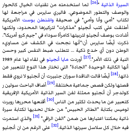
[26]
ة الذاتية
"
لما استخدمته من تقنيات الخيال كالحوار
صف والتطور الموضوعي. فاليري سايرس في مراجعة لها
ب "أمي وأنا وأمي" في صحيفة
واشنطن بوست
الأمريكية
ت علي كتب أنجيلو "مذكرات" لتركيزها المحدود، ولكنها
ت بوصف أنجيلو لتربيتها كامرأة سوداء في "جيم كرو أمريكا".
 أيضًا سايرس أن:"أنها نجحت في الكشف عن مساويء
ن دون أي خدع ذكية ... تتطلب ضبط النفس كبير وحسن
[27]
 في ذلك الأمر".
أوردت
مايا أنجيلو
في لقاء لها عام 1989
 الكاتبة الوحيدة "الجادة" التي تختار هذا النوع للتعبير عن
[28]
.
أيضًا قالت الناقدة سوزان جلبيرت أن أنجليو لا تروي فقط
[29]
ا ولكن قصص جماعية مختلفة.
أضاف الباحث سولين ر
جر أن أنجليو ممثلة لفن السير الذاتية الأمريكية الإفريقية
[30]
ير عن ما يحدث لكثير من الناس.
أقنعها محررها رويرت
س بكتابة "الطائر الحبيس" من خلال تحديها لكتابة سيرة
[31]
ة يمكننا اعتبارها من ضمن "الفن الراقي"
والذي استمرت
[32]
خلال كل سلاسل سيرتها الذاتية.
على الرغم من ان أنجليو