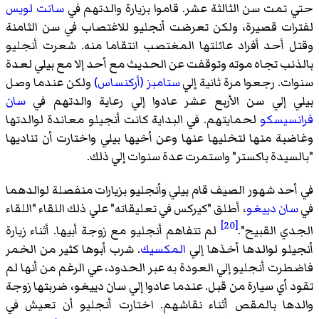
تمت سن الثالثة عشر. قاموا بزيارة والدتهم في
سانت لويس
ات قصيرة، ولكن تعرضت أنجليو للاغتصاب في سن الثامنة
 أحد أفراد عائلتها المغتصب انتقاما منه. شعرت أنجليو
نب تجاه موته وتوقفت عن الحديث مع أحد إلا مع بيلي لعدة
ت. رجعوا مرة ثانية إلي
ستامبز (أركنساس)
ولكن عندما وصل
 إلي سن الأربع عشر عادوا إلي رعاية والدتهم في
سان
سيسكو
لحمايتهم. في البداية كانت أنجيلو معاندة لوالدتها
بة منها لتخليها عنها وعن أخيها بيلي واختارت أن تناديها
سيدة باكستر" واستمرت عدة سنوات إلي ذلك.
حد شهور الصيف قام بيلي وأنجليو بزيارات منفصلة لوالدهما
ان دييغو
، أطلق "كيركس في تعليقاته" علي ذلك اللقاء "اللقاء
[20]
ي القبيح".
لم تتفاهم أنجليو مع زوجة أبيها. أثناء زيارة
لو لوالدها أخذها إلي
المكسيك
. شرب أبوها كثير من الخمر
رت أنجليو إلي العودة به عبر الحدود، عي الرغم من أنها لم
 أي سيارة من قبل. عندما عادوا إلي سان دييغو، ضربتها زوجة
ها بالمقص أثناء نقاشهم. اختارت أنجليو أن تعيش في