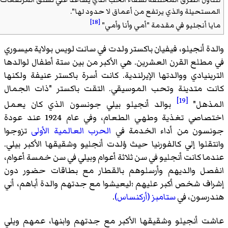
تحيلة والذي يرتفع من أعماق لا حدود لها".
[18]
 أنجليو في مقدمة "أمي وأنا وأمي"
ة أنجيلو، فيفيان باكستر ولدت في سانت لويس بولاية ميسوري
طلع القرن العشرين. هي الأكبر من بين ستة أطفال لوالدها
ينيادي ووالدتها الإيرلندية. كانت أسرة باكستر عنيفة ولكنها
 متدينة وتحب الموسيقي. التقت باكستر "ذات الجمال
[19]
ذهل"
بوالد أنجيلو بيلي جونسون الذي كان يعمل
اختصاصي تغذية وطهي الطعام، وفي عام 1924 عند عودة
ون من أداء الخدمة في
الحرب العالمية الأولى
تزوجوا
قلوا إلي كالفورنيا حيث وُلدت أنجليو وشقيقها الأكبر بيلي.
ا كانت أنجليو في سن ثلاثة أعوام وبيلي في سن خمسة أعوام،
ل والديهم وأرسلوهم بالقطار مع بطاقات حضور دون
ف شخص أكبر عليهم ؛ليعيشوا مع جدتهم والدة أباهم، أني
سون، في
ستامبز (أركنساس)
.
 أنجيلو وشقيقها الأكبر مع جدتهم وابنها، عمهم ويلي