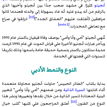
لو
كثيرًا. في مشهد صعب جدًا بين أنجيلو وأخيها الذي
م من أنه يبدو عليه أنه عاد بسهولة إلي والدته فعندما كانوا
[23]
قين (أطلقت عليهم "العشاق الجدد")
انزلقوا في صراع
[note 2]
عاطي المخدرات.
تٌنهي أنجيلو "أمي وأنا وأمي" بوصف وفاة فيفيان باكستر عام 1991
وبأخر عبارات أنجليو الأخيرة علي فراش الموت. في عام 1995 كرمت
ة ستكتون باكستر بتسمية حديقة عامة باسمها وذلك تكريمًا
وات التي قضتها في الخدمة.
النوع والنمط الأدبي
ة بكتاب "الطائر الحبيس" حاولت أنجليو محاولة متعمدة
 كتابتها
السيرة الذاتية
ومن ضمنهم "أمي وأنا وأمي" لتغيير
ية المعتادة للسير الذاتية من خلال نقدها وتغييرها ونشر هذا
[25]
ع من الفنون.
أطلق المراجعون علي كتبها "كتب خيال