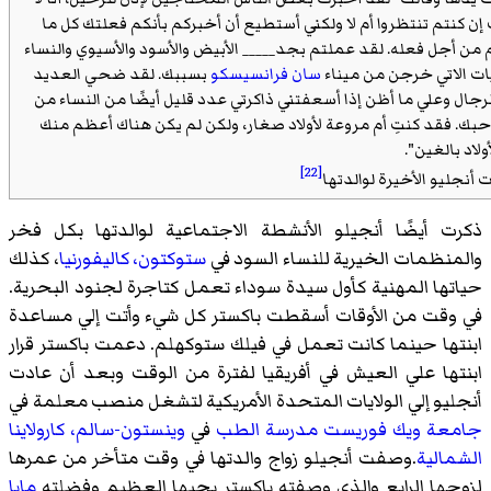
تم تنتظروا أم لا ولكني أستطيع أن أخبركم بأنكم فعلتك كل ما
ل فعله. لقد عملتم بجد_____ الأبيض والأسود والأسيوي والنساء
لاتي خرجن من ميناء
سان فرانسيسكو
بسببك. لقد ضحي العديد
وعلي ما أظن إذا أسعفتني ذاكرتي عدد قليل أيضًا من النساء من
قد كنتِ أم مروعة لأولاد صغار، ولكن لم يكن هناك أعظم منك
الغين".
[22]
و الأخيرة لوالدتها
 أيضًا أنجيلو الأنشطة الاجتماعية لوالدتها بكل فخر
نظمات الخيرية للنساء السود في
ستوكتون، كاليفورنيا
، كذلك
ها المهنية كأول سيدة سوداء تعمل كتاجرة لجنود البحرية.
قت من الأوقات أسقطت باكستر كل شيء وأتت إلي مساعدة
ها حينما كانت تعمل في فيلك ستوكهلم. دعمت باكستر قرار
ها علي العيش في أفريقيا لفترة من الوقت وبعد أن عادت
يو إلي الولايات المتحدة الأمريكية لتشغل منصب معلمة في
ة ويك فوريست مدرسة الطب
في
وينستون-سالم، كارولاينا
الية
.وصفت أنجيلو زواج والدتها في وقت متأخر من عمرها
ها الرابع والذي وصفته باكستر بحبها العظيم وفضلته
مايا