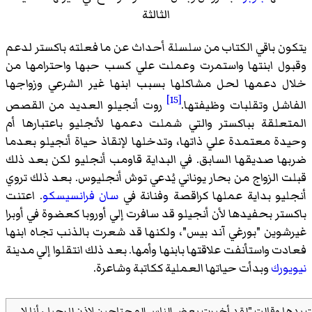
الثالثة
ن باقي الكتاب من سلسلة أحداث عن ما فعلته باكستر لدعم
ل ابنتها واستمرت وعملت علي كسب حبها واحترامها من
 دعمها لحل مشاكلها بسبب ابنها غير الشرعي وزواجها
[15]
شل وتقلبات وظيفتها.
روت أنجيلو العديد من القصص
علقة بباكستر والتي شملت دعمها لأنجليو باعتبارها أم
ة معتمدة علي ذاتها، وتدخلها لإنقاذ حياة أنجيلو بعدما
ا صديقها السابق. في البداية قاومب أنجليو لكن بعد ذلك
 الزواج من بحار يوناني يُدعي توش أنجليوس. بعد ذلك تروي
يو بداية عملها كراقصة وفنانة في
سان فرانسيسكو
. اعتنت
تر بحفيدها لأن أنجيلو قد سافرت إلي أوروبا كعضوة في أوبرا
وين "بورغي آند بيس"، ولكنها قد شعرت بالذنب تجاه ابنها
 واستأنفت علاقتها بابنها وأمها. بعد ذلك انتقلوا إلي مدينة
ورك
وبدأت حياتها العملية ككاتبة وشاعرة.
وقالت "لقد أخبرت بعض الناس المحتاجين لإذن للرحيل، أنا لا