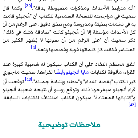
[20]
 مترابط الأحداث ومذكرات مضبوطة بدقة".
وكما قال
 في مراجعته للنسخة السمعية للكتاب أن "أنجيلو قامت
ي نغمات بطيئة ومدروسة ومع نطق دقيق. على الرغم من أن
لأحداث مؤسفة إلا أن أنجيلو كانت "صادقة لاشك في ذلك".
سميث أن "على الرغم من أن صوتها لا يُظهر الكثير من
[4]
اعر فكانت كل كلماتها قوية وقصصها رائعة.
 معظم النقاد علي أن الكتاب سيكون له شعبية كبيرة عند
ء، مألوفة لكتابات
مايا أنجيلووأيض
ًا لقراءها. سميت ماجوري
[43]
الكتاب "بقصة الفداء" و"عطاء وإشادة جميلة".
توقعت أن
 أنجيلو سبفرحها ذلك. وتوقع روسو أن نتيجة شعبية أنجيلو
اباتها المعتادة" سيكون الكتاب استئناف للكتابات السابقة.
ملاحظات توضيحية