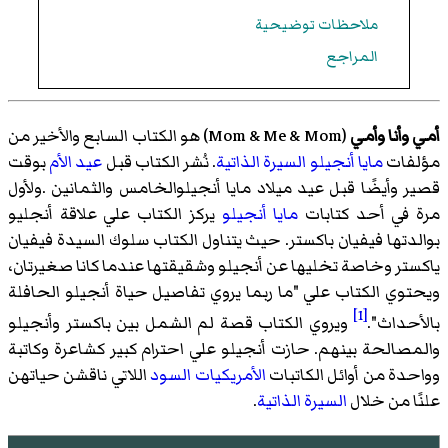
ملاحظات توضيحية
المراجع
أنا وأمي
(
Mom & Me & Mom
)‏ هو الكتاب السابع والأخير من
فات
مايا أنجيلو
السيرة الذاتية
. نُشر الكتاب قبل
عيد الأم
بوقت
 وأيضًا قبل عيد ميلاد مايا أنجيلوالخامس والثمانين .ولأول
في أحد كتابات
مايا أنجيلو
يركز الكتاب علي علاقة أنجليو
دتها فيفيان باكستر. حيث يتناول الكتاب سلوك السيدة فيفيان
تر وخاصة تخليها عن أنجيلو وشقيقتها عندما كانا صغيرتان،
وي الكتاب علي "ما ربما يروي تفاصيل حياة أنجيلو الحافلة
[1]
حداث".
ويروي الكتاب قصة لم الشمل بين باكستر وأنجيلو
صالحة بينهم. حازت أنجيلو علي احترام كبير كشاعرة وكاتبة
دة من أوائل الكاتبات
الأمريكيات السود
اللاتي ناقشن حياتهن
ا من خلال
السيرة الذاتية
.