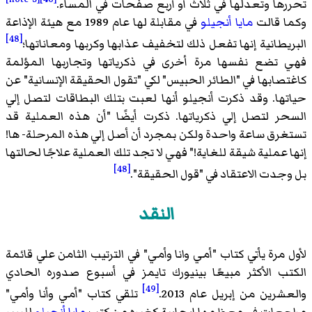
ها وتعدلها في ثلاث أو أربع صفحات في المساء.
 قالت
مايا أنجيلو
في مقابلة لها عام 1989 مع هيئة الإذاعة
[48]
يطانية إنها تفعل ذلك لتخفيف عذابها وكربها ومعاناتها؛
تضع نفسها مرة أخرى في ذكرياتها وتجاربها المؤلمة
صابها في "الطائر الحبيس" لكي "تقول الحقيقة الإنسانية" عن
ها. وقد ذكرت أنجيلو أنها لعبت بتلك البطاقات لتصل إلي
ر لتصل إلي ذكرياتها. ذكرت أيضًا "أن هذه العملية قد
رق ساعة واحدة ولكن بمجرد أن أصل إلي هذه المرحلة- ها!
عملية شيقة للغاية!" فهي لا تجد تلك العملية علاجًا لحالتها
[48]
جدت الاعتقاد في "قول الحقيقة".
النقد
مرة يأتي كتاب "أمي وانا وأمي" في الترتيب الثامن علي قائمة
ب الأكثر مبيعًا بينيورك تايمز في أسبوع صدوره الحادي
[49]
رين من إبريل عام 2013.
تلقي كتاب "أمي وأنا وأمي"