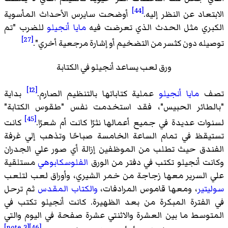
[44]
عاد عن النظر إليه.
أوضحت سايرس الأحداث المأسوية
ري مثل الحدث الذي تعرضت فيه
مايا أنجيلو
للضرب "تم
[27]
له دون كثسر من التضخيم أو إشارة مرجعية أخري".
ورق لعب يساعد أنجيلو في الكتابة
[12]
ف
مايا أنجيلو
عملية كتاباتها بالتنظيم الصارم.
بداية
طائر الحبيس"، فقد استخدمت نفس "طقوس الكتابة"
[45]
ات عديدة في جميع أعمالها نثرًا كانت أم شعرًا.
كانت
قظ في تمام الساعة الخامسة صباحًا وتذهب إلي غرفة
دق حيث تطلب من الموظفين إزالة أي صور علي الجدران
ت أنجيلو تكتب في دفتر من الورق
الفلوسكابوهي
مستلقية
السرير معها زجاجة من خمر الشيري، وأوراق لعب لتلعب
تير
، ومعها قاموس المرادفات،
والكتاب المقدس
ثم ترحل
لفترة المبكرة من بعد الظهيرة. كانت أنجيلو تكتب في
وسط ما بين العشرة والاثنتي عشرة صفحة في اليوم والتي
[note 3]
[46]