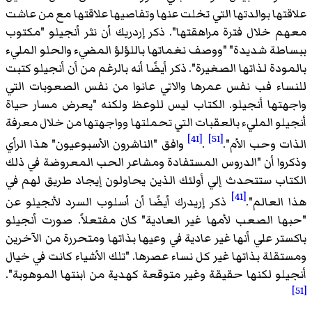
تها بوالدتها التي تخلت عنها وتفاصيها علاقتها مع من عاشت
 خلال فترة مراهقتها". ذكر إردريك أن نثر أنجيلو "مكتوب
طة شديدة" "ووصف نغماتها باللؤلؤ المضيء والحلو المليء
دة لذاتها الصغيرة". ذكر أيضًا أنه بالرغم من أن أنجيلو كتبت
اء فب نفس عمرها والاتي عانوا من نفس الصعوبات التي
تها أنجيلو. الكتاب ليس للوعظ ولكنه "يعرض مسار حياة
لو المليء بالعقبات التي تحملتها وواجهتها من خلال معرفة
[41]
[51]
ت وحب الأم".
.
وافق "الناشرون الأسبوعيون" هذا الرأي
وا أن "الدروس المستفادة ومشاعر الحب المعروضة في ذلك
اب ستتحدث إلي أولئك الذين يحاولون إيجاد طريق لهم في
[41]
العالم".
ذكر إريدرك أيضًا أن أسلوب السرد لأنجيلو عن
ا الصعب لأمها غير العادية" كان مفتعلاً. صورت أنجيلو
تر علي أنها غير عادية في وعيها بذاتها ومتحررة من الآخرين
قلة بذاتها غير كل نساء عصرها. "تلك الأشياء كانت في خيال
لو لكنها حقيقة وغير متوقعة كهدية من ابنتها الموهوبة".