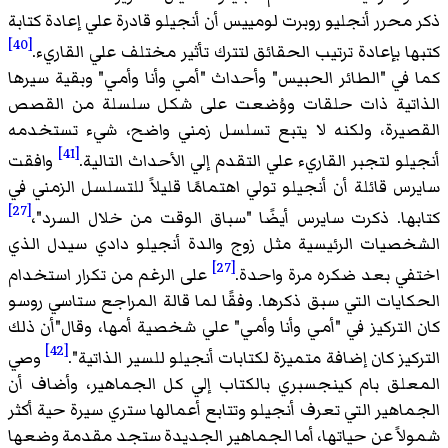
محرر أنجليو روبرت لومييس أن أنجيلو قادرة علي إعادة كتابة
[40]
ا بإعادة ترتيب الحقائق لتترك تأثير مختلف علي القاريء.
في "الطائر الحبيس" وأحداث "أمي وأنا وأمي" وبقية سيرها
تية ذات حلقات ووُضعت على شكل سلسلة من القصص
يرة، ولكنه لا يتبع تسلسل زمني واضح، شيء تستخدمه
[41]
و لتجبر القاريء علي التقدم إلي الأحداث التالية.
وافقت
س قائلة أن أنجيلو تولي اهتمامًا قليلاً للتسلسل الزمني في
[27]
ها. ذكرت سايرس أيضًا "سباق الوقت من خلال السرد"،
صيات الرئيسية مثل زوج والدة أنجيلو دادي سيدل الذي
[27]
ي بعد ضكره مرة واحدة.
على الرغم من تكرار استخدام
ايات التي سبق ذكرها. وفقًا لما قالة المراجع ستاسي روسو
التركيز في "أمي وأنا وأمي" علي شخصية أمها، وقال"أن ذلك
[42]
يز كان إضافة متميزة لكتابات أنجيلو للسير الذاتية".
وصي
لق بام كينجسبري بالكتاب إلي كل الجماهير، وأضاف أن
اهير التي تعرف أنجيلو وتتابع أعمالها ستري سيرة حية أكثر
اً عن حياتها، أما الجماهير الجديدة ستجد مقدمة وضعها