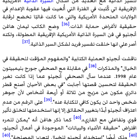
ر الذاتية مع العديد من أشكال
السيرة الذاتية
الأمريكية
يقية اتي كٌتبت في الفترة التي أُلغيت فيها عقوبة الإعدام في
ايات المتحدة الأمريكية والتي ما كانت غالبًا تخضع لرقابة
[36]
ية لأغراض حماية الذات.
وضع الكاتب ليمان هاغن
و في فن السيرة الذاتية الأمريكية الإفريقية المطولة، ولكنه
[37]
علي انها خلقت تفسير فريد لشكل السير الذاتية.
ت أنجيلو العملية الكتابية "والمفهوم المؤقت للحقيقة في
[38]
ال" والمذكرات
في مقابلة مع الصحفي جورج بليمبيتون
عام 1998. عندما سأل الصحفي أنجيلو عما إذا كانت تغير
يقة لتحسين قصتها أجابت "في بعض الأحيان أصنع قطر
ي مكون من مزيج من ثلاثة أو أربعة أشخاص لأن جوهر
[39]
واحد لن يكون كافي للكتابة عنه".
على الرغم من عدم
ف أنجيلو أبدًا بتغيير الحقائق إلا إنها استخدمتها لتخلق تأثير
[40]
وتفاعلي مع القاريء.
كما ذكر هاغن أنه "يمكن للمرء
اض "حقيقة الأشياء والبيانات" الموجودة في أعمال أنجيلو،
[40]
ذكر أيضًا "استخدام أنجيلو للخيال لتعزيز المصلحة".