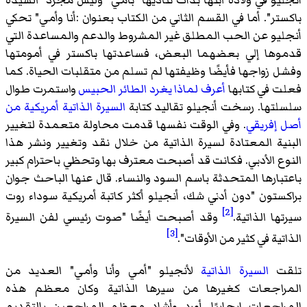
تر". أما في القسم الثاني من الكتاب بعنوان :أنا وأمي" تحكي
يو عن الحب المطلق غير المشروط والدعم والمساعدة التي
ها إلي بعضهما البعض، فساعدتها باكستر في أمومتها
 زواجها فأيضًا وظيفتها لم تسلم من متقلبات الحياة. كما
 في كتابها
أعرف لماذا يغرد الطائر الحبيس
واستمرت طوال
تها. رسخت أنجيلو تقاليد كتابة
السيرة الذاتية
أمريكية من
إفريقي
. وفي الوقت نفسها قدمت محاولة متعمدة لتغيير
ية المعتادة لسيرة الذاتية من خلال نقد وتغيير ونشر هذا
ع الأدبي. فكانت قد أصبحت معترف بها وتحظي باحترام كبير
بارها المتحدثة باسم السود والنساء. قال عنها الباحث جوان
ستون "دون أدني شك، أنجيلو أكثر كاتبة أمريكية سوداء روت
[2]
ا الذاتية.
وقد أصبحت أيضًا "صوت رئيسي لفن السيرة
[3]
ية في كثير من الأوقات".
ت
السيرة الذاتية
لأنجيلو "أمي وأنا وأمي" العديد من
اجعات كغيرها من سيرها الذاتية وكان معظم هذه
اجعات إيجابيًا. أورد وأشاد معظم المراجعين بالتقديم