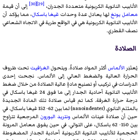
[30]
[29]
الأنابيب النانوية الكربونية متعددة الجدران،
إلى أن قيمة
معامل يونغ
لها يعادل عدة وحدات
غيغا باسكال
، مما يؤكد أن
الأنابيب النانوية الكربونية هي في الواقع طرية في الاتجاه الشعاعي
نصف القطري.
الصلادة
يُعتَبَر
الألماس
أكثر المواد صلادةً. ويتحول
الغرافيت
تحت ظروف
الحرارة العالية والضغط العالي إلى الألماس. نجحت إحدى
الدراسات في تركيب أو تصنيع مادةٍ عالية الصلادة من خلال ضغط
الأنابيب النانوية أحادية الجدار إلى ما فوق 24 غيغا باسكال في
درجة حرارة الغرفة. كما تم قياس صلادة تلك المادة الجديدة
بالمثلم النانوي
(
nanoindenter
)‏ لما بين 62- 152 غيغا باسكال. في
حين أن صلادة عينات الألماس
ونتريد البورون
المرجعية تتراوح
بين 150- 62 باسكال، على التوالي. في حين يفوق
معامل المرونة
الحجمية
للأنابيب النانوية الكربونية أحادية الجدار المضغوطة