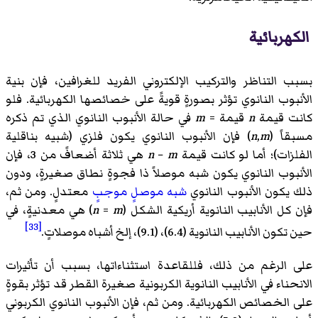
الكهربائية
بسبب التناظر والتركيب الإلكتروني الفريد للغرافين، فإن بنية
الأنبوب النانوي تؤثر بصورةٍ قويةً على خصائصها الكهربائية. فلو
كانت قيمة
n
قيمة =
m
في حالة الأنبوب النانوي الذي تم ذكره
مسبقاً (
m
,
n
) فإن الأنبوب النانوي يكون فلزي (شبيه بناقلية
الفلزات)؛ أما لو كانت قيمة
m
−
n
هي ثلاثة أضعافً من 3، فإن
الأنبوب النانوي يكون شبه موصلاً ذا فجوةٍ نطاق صغيرةٍ، ودون
ذلك يكون الأنبوب النانوي
شبه موصلٍ موجبٍ
معتدلٍ. ومن ثم،
فإن كل الأنابيب النانوية أريكية الشكل (
m
=
n
) هي معدنيةٍ، في
[33]
حين تكون الأنابيب النانوية (6.4)، (9.1)، إلخ أشباه موصلاتٍ.
على الرغم من ذلك، فللقاعدة استثناءاتها، بسبب أن تأثيرات
الانحناء في الأنابيب النانوية الكربونية صغيرة القطر قد تؤثر بقوةٍ
على الخصائص الكهربائية. ومن ثم، فإن الأنبوب النانوي الكربوني