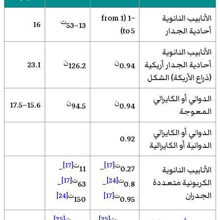
الأنابيب النانوية
~1 (from 1
ت
16
13–53
أحادية الجدار
to 5)
الأنابيب النانوية
ن
ن
أحادية الجدار أريكية
23.1
126.2
0.94
(ذراع الأريكة) الشكل
الدواني أو الكايرالي
ن
ن
15.6–17.5
94.5
0.94
المعوجة
الدواني أو الكايرالي
0.92
الدوانية أو الكايرالية
ت
[17]
ت
[17]
–
11
–
0.27
الأنابيب النانوية
ت
[24]
ت
[17]
الكربونية متعددة
–
63
–
0.8
الجدران
ت
[17]
ت
[24]
150
0.95
ت
[25]
ت
[25]