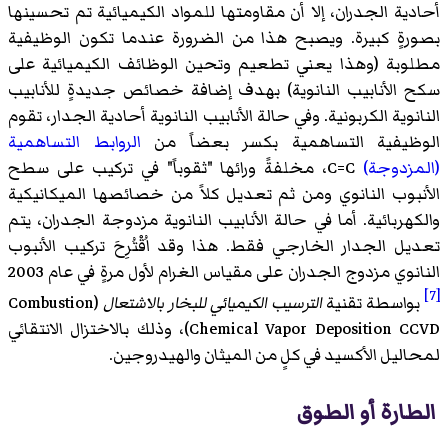
أحادية الجدران، إلا أن مقاومتها للمواد الكيميائية تم تحسينها
بصورةٍ كبيرة. ويصبح هذا من الضرورة عندما تكون
الوظيفية
مطلوبة (وهذا يعني تطعيم وتحين الوظائف الكيميائية على
سكح الأنابيب النانوية) بهدف إضافة خصائص جديدةٍ للأنابيب
النانوية الكربونية. وفي حالة الأنابيب النانوية أحادية الجدار، تقوم
الوظيفية التساهمية بكسر بعضاً من
الروابط التساهمية
(المزدوجة)
C=C، مخلفةً ورائها "ثقوباً" في تركيب على سطح
الأنبوب النانوي ومن ثم تعديل كلاً من خصائصها الميكانيكية
والكهربائية. أما في حالة الأنابيب النانوية مزدوجة الجدران، يتم
تعديل الجدار الخارجي فقط. هذا وقد اُقْتُرِحَ تركيب الأنبوب
النانوي مزدوج الجدران على مقياس الغرام لأول مرةٍ في عام 2003
[7]
بواسطة تقنية
الترسيب الكيميائي للبخار بالاشتعال
(
Combustion
Chemical Vapor Deposition CCVD
)‏، وذلك بالاختزال الانتقائي
لمحاليل الأكسيد في كلٍ من الميثان والهيدروجين.
الطارة أو الطوق