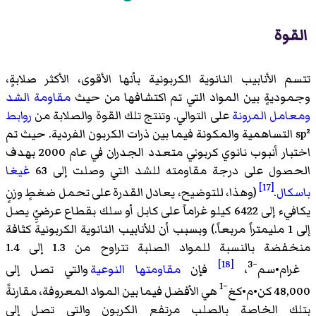
القوة
تتسم الأنابيب النانوية الكربونية بأنها الأقوى، الأكثر صلابةٍ،
وجموديةٍ بين المواد التي تم اكتشافها من حيث
مقاومة الشد
ومعامل المرونة
على التوالي. وتنتج تلك القوة والصلابة من
روابط
sp² التساهمية والمكونة فيما بين ذرات الكربون الفردية. حيث تم
اختبار أنبوب نانوي كربوني متعدد الجدران في عام 2000 بهدف
الحصول على درجة مقاومته للشد التي وصلت إلى 63
غيغا
[17]
باسكال
.
(وهذا، للتوضيح، يعادل القدرة على تحمل ضغطٍ وزنٍ
يكافيء إلى 6422 كيلو غراماً على كابل أو سلك بقطاع عرضيِّ يصل
إلى 1 مليمتراً مربعاً.) وبسبب أن للأنابيب النانوية الكربونية كثافة
منخفضة بالنسبة للمواد الصلبة تتراوح من 1.3 إلى 1.4
[18]
−3
غرام•سم
،
فإن
مقاومتها النوعية
والتي تصل إلى
−1
48,000 كن•م•كغ
هي الأفضل فيما بين المواد المعروفة، مقارنةً
بتلك الخاصة بالصلب مرتفع الكربون والتي تصل إلى