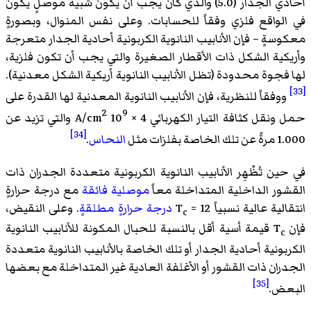
أحادي الجدار (5.0) والذي كان يجب أن يكون شبيه موصلٍ يكون
في الواقع فلزي وفقاً للحسابات. وعلى نفس المنوال، وبصورةٍ
معكوسةٍ – فإن الأنابيب النانوية الكربونية أحادية الجدار متعرجة
وأريكية الشكل ذات الأقطار الصغيرة والتي يجب أن تكون فلزية،
لها فجوة محدودة (تظل الأنابيب النانوية أريكية الشكل معدنية).
[33]
ووفقاً للنظرية، فإن الأنابيب النانوية المعدنية لها القدرة على
2
9
حمل ونقل كثافة التيار الكهربائي 4 × 10
A/cm
والتي تزيد عن
[34]
1.000 مرةً عن تلك الخاصة بفلزات مثل
النحاس
.
في حين تُظْهِر الأنابيب النانوية الكربونية متعددة الجدران ذات
القشور الداخلية المتداخلة معاً
موصلية فائقة
مع درجة حرارةٍ
انتقالية عالية نسبياً T
= 12
درجة حرارةٍ مطلقةٍ
. وعلى النقيض،
c
فإن T
قيمة أسية أقل بالنسبة للحبال المكونة للأنابيب النانوية
c
الكربونية أحادية الجدار أو تلك الخاصة بالأنابيب النانوية متعددة
الجدران ذات القشور أو الأغلفة العادية غير المتداخلة مع بعضها
[35]
البعض.