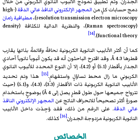
الجدران. وتم تطبيق نموذج الأنبوب النانوي الكربوني من خلال
دمج حسابات كلٍ من
المجهر الإلكتروني النافذ عالي الدقة
(
high-
resolution transmission electron microscopy
)‏،
مطيافية رامان
(
Raman spectroscopy
)‏،
والنظرية الدالية للكثافة
(
density
[14]
functional theory
)‏.
كما أن أكثر الأنابيب النانوية الكربونية
نحافةً وقائمةً بذاتها
يقارب
قطرها 4.3 Å. وقد اقترح الباحثون أنه قد يكون أنبوباً نانوياً أحادي
الجدار بأقطار (5.1) أو (4.2)، إلا أن النوع المحدد للأنبوب النانوي
[15]
الكربوني ما زال محط تساؤلٍ واستفهامٍ.
هذا وتم تحديد
الأنابيب النانوية الكربونية ذات الأقطار (3.3)، (4.3)، و(5.1) (حيث
تترواح جميعها حول طول قطرٍ يصل إلى 4 Å) بوضوحٍ باستخدام
صورةٍ أكثر تصحيحاً للانحراف الناتج عن
المجهر الإلكتروني النافذ
عالي الدقة
. على الرغم من ذلك، فقد وُجِدَت داخل الأنابيب
[16]
النانوية الكربونية مزدوجة الجدران
كذلك.
الخصائص