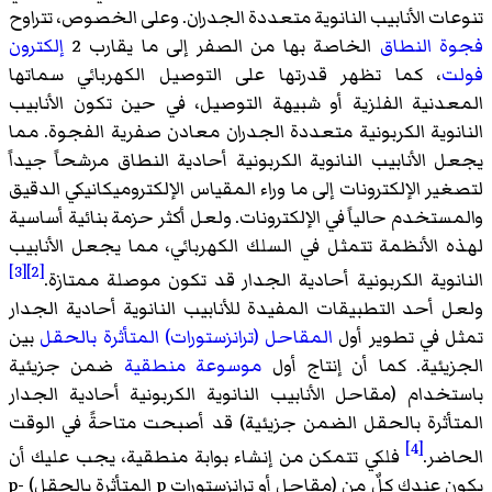
تنوعات الأنابيب النانوية متعددة الجدران. وعلى الخصوص، تتراوح
فجوة النطاق
الخاصة بها من الصفر إلى ما يقارب 2
إلكترون
فولت
، كما تظهر قدرتها على التوصيل الكهربائي سماتها
المعدنية الفلزية أو شبيهة التوصيل، في حين تكون الأنابيب
النانوية الكربونية متعددة الجدران معادن صفرية الفجوة. مما
يجعل الأنابيب النانوية الكربونية أحادية النطاق مرشحاً جيداً
لتصغير الإلكترونات إلى ما وراء المقياس الإلكتروميكانيكي الدقيق
والمستخدم حالياً في الإلكترونات. ولعل أكثر حزمة بنائية أساسية
لهذه الأنظمة تتمثل في السلك الكهربائي، مما يجعل الأنابيب
[3]
[2]
النانوية الكربونية أحادية الجدار قد تكون موصلة ممتازة.
ولعل أحد التطبيقات المفيدة للأنابيب النانوية أحادية الجدار
تمثل في تطوير أول
المقاحل (ترانزستورات) المتأثرة بالحقل
بين
الجزيئية. كما أن إنتاج أول
موسوعة منطقية
ضمن جزيئية
باستخدام (مقاحل الأنابيب النانوية الكربونية أحادية الجدار
المتأثرة بالحقل الضمن جزيئية) قد أصبحت متاحةً في الوقت
[4]
الحاضر.
فلكي تتمكن من إنشاء بوابة منطقية، يجب عليك أن
يكون عندك كلٌ من (مقاحل أو ترانزستورات p المتأثرة بالحقل) p-