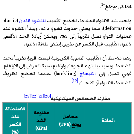
−1
154 كن•م•كغ
.
وتحت شد الالتواء المفرط، تخضع الأنابيب
للتشوه اللدن
(
plastic
deformation
)‏، مما يعني حدوث تشوهٍ دائمٍ. ويبدأ التشوه عند
عمليات التواءٍ تصل تقريباً إلى 5%، ويمكن زيادة الحد الأقصى
لالتواء الأنابيب قبل الكسر عن طريق إطلاق طاقة الالتواء.
وهنا نلاحظ أن الأنابيب النانوية الكربونية ليست قويةٍ تقريباً تحت
الضغط. وبسبب بنيتهم الجوفاء وارتفاع نسبة العرض إلى الارتفاع،
فهي تميل إلى
الانبعاج
(
buckling
)‏ عندما تخضع لظروف
[19]
الضغط، الالتواء أو الانحناء.
[23]
[22]
[21]
[20]
مقارنة الخصائص الميكانيكية
الاستطالة
مقاومة
معامل
عند
المادة
الشد
يونغ
(TPa)
الكسر
(GPa)
(%)