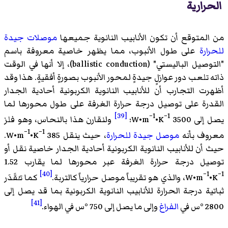
الحرارية
من المتوقع أن تكون الأنابيب النانوية جميعها
موصلات جيدة
للحرارة
على طول الأنبوب، مما يظهر خاصية معروفة باسم
"
التوصيل الباليستي
" (
ballistic conduction
)‏، إلا أنها في الوقت
ذاته تلعب دور عوازلٍ جيدةٍ لمحور الأنبوب بصورةٍ أفقيةٍ. هذا وقد
أظهرت التجارب أن للأنابيب النانوية الكربونية أحادية الجدار
القدرة على توصيل درجة حرارة الغرفة على طول محورها لما
[39]
−1
−1
يصل إلى 3500 W•m
•K
؛
ولنقارن هذا بالنحاس، وهو فلز
−1
−1
معروف بأنه
موصل جيدة للحرارة
، حيث ينقل 385 W•m
•K
.
حيث أن للأنابيب النانوية الكربونية أحادية الجدار خاصية نقل أو
توصيل درجة حرارة الغرفة عبر محورها لما يقارب 1.52
[40]
−1
−1
•K
W•m
، والذي هو تقريباً موصل حرارياً كالتربة.
كما تـُقَدَر
ثباتية درجة الحرارة للأنابيب النانوية الكربونية بما قد يصل إلى
[41]
2800 °س في
الفراغ
وإلى ما يصل إلى 750 °س في الهواء.