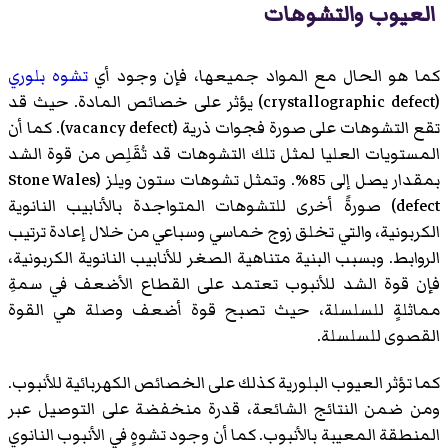
العيوب والتشوهات
كما هو الحال مع المواد جميعها، فإن وجود أي
تشوه بلوري
(
crystallographic defect
)‏ يؤثر على خصائص المادة. حيث قد
تقع التشوهات على صورة
فجوات ذرية
(
vacancy defect
)‏. كما أن
المستويات العليا لمثل تلك التشوهات قد تُقَلِص من قوة الشد
بمقدار يصل إلى 85%. وتمثل
تشوهات ستون ويلز
(
Stone Wales
defect
)‏ صورةً أخرى للتشوهات المتواجدة بالأنابيب النانوية
الكربونية، والتي تخلق زوج خماسي وسباعي من خلال إعادة ترتيب
الروابط. وبسبب البنية متناهية الصغر للأنابيب النانوية الكربونية،
فإن قوة الشد للأنبوب تعتمد على القطاع الأضعف في سمةِ
مماثلةٍ للسلسلة، حيث تصبح قوة أضعف وصلة هي القوة
القصوى للسلسلة.
كما تؤثر العيوب البلورية كذلك على الخصائص الكهربائية للأنبوب.
ومن ضمن النتائج الشائعة، قدرة منخفضة على التوصيل عبر
المنطقة المعيبة بالأنبوب. كما أن وجود تشوهٍ في الأنبوب النانوي