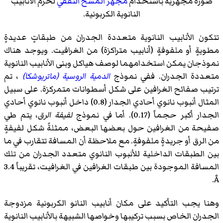
صورة مجهرية باستخدام
مجهر المسح النفقي
لحزم الأنابيب
النانوية الكربونية.
تتكون الأنابيب النانوية متعددة الجدران من طبقاتٍ عديدةٍ
مطويةٍ أو ملفوفةٍ (أنابيب متراكزة) من الغرافيت. ويوجد هناك
نموذجان يمكن استخدامهما لوصف هياكل وبنى الأنابيب النانوية
متعددة الجدران. ففي نموذج
الدمية الروسية (ماتريوشكا)
، تم
ترتيب صفائح الغرافين على شكل أسطوانات متمركزة. على سبيل
المثال أنبوب نانوي أحادي الجدار (0.8) داخل أنبوب نانوي أحادي
الجدار أكبر حجماً (0.17). أما في نموذج
لفيفة الرق
، يتم طي
صفيحة من الغرافين حول بعضها البعض، ممثلةً شكل لفيفةٍ
من الرق أو جريدةٍ ملفوفةٍ. مع ملاحظة أن المسافة تتقارب في ما
بين الطبقات الداخلية للأنبوب النانوي متعدد الجدران من تلك
المسافة الموجودة بين طبقات الغرافين في الغرافيت، تقريباً 3.4
Å.
وهنا يجب التأكيد على مكان أنابيب النانو الكربونية مزدوجة
الجدران الخاص بسبب تركيبها وخواصها الشبيهة بالأنابيب النانوية