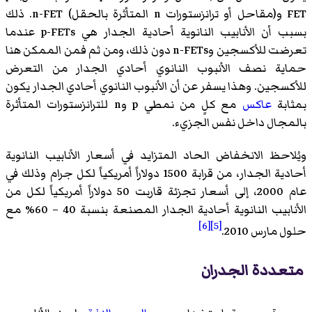
FET و(مقاحل أو ترانزستورات n المتأثرة بالحقل) n-FET. ذلك
بسبب أن الأنابيب النانوية أحادية الجدار هي p-FETs عندما
تعرضت للأكسجين وn-FETs دون ذلك، ومن ثم فمن الممكن هنا
حماية نصف الأنبوب النانوي أحادي الجدار من التعرض
للأكسجين. وهذا يسفر عن أن الأنبوب النانوي أحادي الجدار يكون
بمثابة
عاكس
مع كلٍ من نمطي p وn للترانزستورات المتأثرة
بالمجال داخل نفس الجزيء.
ويُلاحظ الانخفاض الحاد المتزايد في أسعار الأنابيب النانوية
أحادية الجدار، من قرابة 1500 دولاراً أمريكياً لكل جرام وذلك في
عام 2000، إلى أسعار تجزئة قاربت 50 دولاراً أمريكياً لكل من
الأنابيب النانوية أحادية الجدار المصنعة بنسبة 40 – 60% مع
[6]
[5]
حلول مارس 2010.
متعددة الجدران