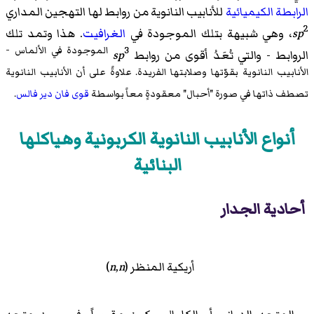
الرابطة الكيميائية
للأنابيب النانوية من روابط لها التهجين المداري
2
sp
، وهي شبيهة بتلك الموجودة في
الغرافيت
. هذا وتمد تلك
3 الموجودة في الألماس -
الروابط - والتي تُعَدُ أقوى من روابط
sp
الأنابيب النانوية بقوّتها وصلابتها الفريدة. علاوةً على أن الأنابيب النانوية
تصطف ذاتها في صورة "أحبال" معقودةٍ معاً بواسطة
قوى فان دير فالس
.
أنواع الأنابيب النانوية الكربونية وهياكلها
البنائية
أحادية الجدار
أريكية المنظر (
n
,
n
)