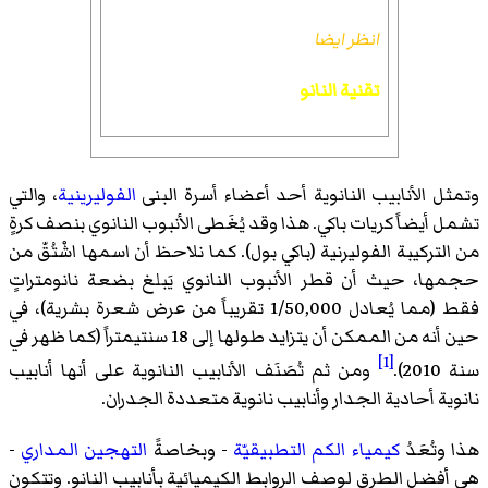
انظر ايضا
تقنية النانو
وتمثل الأنابيب النانوية أحد أعضاء أسرة البنى
الفوليرينية
، والتي
تشمل أيضاً كريات باكي. هذا وقد يُغَطى الأنبوب النانوي بنصف كرةٍ
من التركيبة الفوليرنية (باكي بول). كما نلاحظ أن اسمها اشْتُقّ من
حجمها، حيث أن قطر الأنبوب النانوي يَبلغ بضعة نانومتراتٍ
فقط (مما يُعادل 1/50,000 تقريباً من عرض شعرة بشرية)، في
حين أنه من الممكن أن يتزايد طولها إلى 18 سنتيمتراً (كما ظهر في
[1]
سنة 2010).
ومن ثم تُصَنَف الأنابيب النانوية على أنها أنابيب
نانوية أحادية الجدار وأنابيب نانوية متعددة الجدران.
هذا وتُعَدُ
كيمياء الكم التطبيقيّة
- وبخاصةً
التهجين المداري
-
هي أفضل الطرق لوصف الروابط الكيميائية بأنابيب النانو. وتتكون