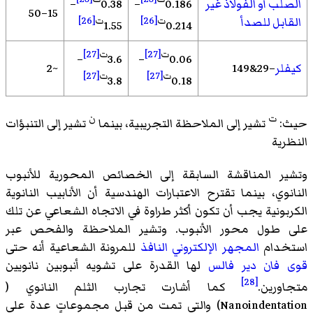
الصلب أو الفولاذ غير
0.186
–
0.38
–
15–50
القابل للصدأ
ت
[26]
ت
[26]
1.55
0.214
ت
[27]
ت
[27]
–
3.6
–
0.06
كيفلر
–29&149
~2
ت
[27]
ت
[27]
3.8
0.18
ت
ن
حيث:
تشير إلى الملاحظة التجريبية، بينما
تشير إلى التنبؤات
النظرية
وتشير المناقشة السابقة إلى الخصائص المحورية للأنبوب
النانوي، بينما تقترح الاعتبارات الهندسية أن الأنابيب النانوية
الكربونية يجب أن تكون أكثر طراوة في الاتجاه الشعاعي عن تلك
على طول محور الأنبوب. وتشير الملاحظة والفحص عبر
استخدام
المجهر الإلكتروني النافذ
للمرونة الشعاعية أنه حتى
قوى فان دير فالس
لها القدرة على تشويه أنبوبين نانويين
[28]
متجاورين.
كما أشارت تجارب
الثلم النانوي
(
Nanoindentation
)‏ والتي تمت من قبل مجموعاتٍ عدة على