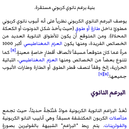
بنية
برعم نانوي كربوني
مستقرة.
يوصف البرعم النانوي الكربوني نظرياً على أنه أنبوب نانوي كربوني
مطويّ داخل
طارةٍ أو طوقٍ
(حيث يأخذ شكل الدونوت أو الكعكة
المحلاة). ومن المتوقع أن يكون للأطواق النانوية العديد من
الخصائص الفريدة، ومنها يكون
العزم المغناطيسي
أكبر 1000
[8]
مرةً عما كان متوقعاً مسبقاً لأنصاف أقطارٍ خاصةٍ معينةٍ.
كما
تتنوع بعضاً من الخصائص ومنها
العزم المغناطيسي
، الثباتية
الحرارية، إلخ وفقاً لنصف قطر الطوق أو الطارة وطارات الأنبوب
[9]
[8]
جميعها.
البرعم النانوي
تُعَدُ
البراعم النانوية الكربونية
موادً مُنْتَجَةً حديثاً، حيث تجمع
متآصلات
الكربون المكتشفة مسبقاً: وهي أنابيب النانو الكربونية
والفولرينات
. يتم ربط "البراعم" الشبيهة بالفوليرين بصورةٍ