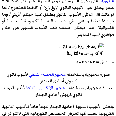
البلورية
والتي تكون على شكل قرص عسل النحل، فلو كانت
m
=
صفر، يطلق على الأنبوب النانوي "زيغ زاغ" أو "الخط المتعرج". أما
لو كانت
m
=
n
، فإن الأنبوب النانوي يطبلق عليه حينئذٍ "أريكي". وما
دون ذلك، يُطلق علي باقي الأنابيب النانوية الكربونية " الدوانية أو
الكايرالية". هذا ويمكن حساب قطر الأنبوب النانوي من خلال
مؤشري (n,m) كما يلي:
حيث أن
= 0.246 nm.
a
صورة مجهرية باستخدام
مجهر المسح النفقي
لأنبوب نانوي
كربوني أحادي الجدار.
صورة مجهرية باستخدام
المجهر الإلكتروني النافذ
تُظْهِر أنبوب
نانوي كربوني أحادي الجدار.
وتمثل الأنابيب النانوية أحادية الجدار تنوعاً هاماً للأنابيب النانوية
الكربونية بسبب أنها تعرض الخصائص الكهربائية التي لا تتوافر في