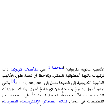
(
ملاحظة 1
)
الأنابيب النانوية الكربونية'
هي
متآصلات
كربونية
ذات
تركيبات نانوية أسطوانية الشكل. ويُلاحظ أن نسبة طول الأنابيب
[1]
النانوية الكربونية إلى قطرها تصل إلى 132,000,000 : 1،
والتي
تبدو أطول بدرجةٍ واضحةٍ من أي مادةٍ أخرى. ولتلك الجزيئات
الكربونية سماتٌ جديدةٌ، تجعلها مفيدةً في العديد من
التطبيقات في مجال
تقانة الصغائر
،
الإلكترونيات
،
البصريات
،