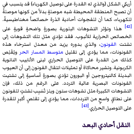
أريكي الشكل (والذي له القدرة على توصيل الكهرباء) قد يتسبب في
أن تصبح المنطقة المحيطة شبه موصلةٍ بدلاً من كونها موصلةً
للكهرباء، كما أن للفجوات أحادية الذرة خصائصاً مغناطيسيةً.
[42]
هذا وتؤثر التشوهات البلورية بصورةٍ واضحةٍ قويةٍ على
الخصائص الحرارية للأنبوب. فقد تؤدي مثل تلك التشوهات إلى
تشتت
الفونون
، والذي بدوره يزيد من معدل استرخاء هذه
الفونونات، مما يؤدي إلى تقليل
متوسط المسار الحر
ويُقَلِص
كذلك من القدرة على التوصيل الحراري لبنى الأنابيب النانوية
الكربونية. وتشير محاكاة أو تمثيلات انتقال الفونون إلى أن العيوب
البديلة كالنيتروجين أو البورون تؤدي بصورةٍ أساسيةٍ إلى تشتيت
الفونونات البصرية عالية التردد. على الرغم من ذلك، فإن
التشوهات الكبيرة مثل
تشوهات ستون ويلز
تُسَبِب تشتتٍ للفونون
على نطاقٍ واسعٍ من الترددات، مما يؤدي إلى تقلصٍ أكبرٍ للقدرة
[43]
على التوصيل الحراري.
النقل أحادي البعد