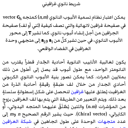
شريط نانوي غرافيني
يمكن اعتبار نظام تسمية الأنبوب النانوي (
m
,
n
) كمتجه vector
C
h
في صفيحة غرافين لانهائية والتي تصف كيفية (ثني أو لف) صفيحة
الجرافين من أجل إنشاء أنبوب نانوي. كما تشير
T
إلى محور
الأنبوب النانوي، في حين تشير كلٌ من
a
و
a
إلى متجهي وحدة
2
1
الغرافين في الفضاء الواقعي.
يكون لغالبية الأنابيب النانوية أحادية الجّدار قطراً يقترب من
النانومتر الواحد، مع طول أنبوب قد يصل إلى أطول من ذلك
بملايين المرات. كما يمكن تصور بنية الأنبوب النانوي الكربوني
أحادي الجدار من خلال لف طبقةٍ رقيقةٍ أحادية الذرة من
الغرافيت يُطلق عليها
غرافين
لنحصل على شكل إسطوانةٍ سلسلةٍ
بعد ذلك. ويتم التعبير عن الطريقة التي يتم بها لف الغرافين بزوجٍ
من المؤشرات (
m
،
n
) واللتين يُطْلَقُ عليهما المتجه اليدواني، أو
الكايرالي، (
Chiral vector
)‏. حيث يشير الرقم الصحيح
n
و
m
إلى
عدد
متجهات
الوحدة على طول اتجاهين في
شبكة الغرافين