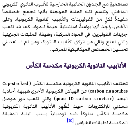
تساهميةٍ مع الجدران الجانبية الخارجية للأنبوب النانوي الكربوني
الداخلي. وتتسم تلك المادة المهجنة بأنها تجمع خصائصاً
مفيدةً لكلٍ من الفوليرينات والأنابيب النانوية الكربونية. وعلى
الأخص، وُجِدَ أنها بواعثٌ استثنائيةٌ جيدةٌ للمواد. كما قد تلعب
جزيئات الفوليرين، في المواد المركبة، وظيفة المثبتات الجزيئية
والتي تمنع وتقي من انزلاق الأنابيب النانوية، ومن ثم تساعد في
تحسين الخصائص الميكانيكية للمركب.
الأنابيب النانوية الكربونية مكدسة الكأس
تختلف الأنابيب النانوية الكربونية مكدسة الكأس (
Cup-stacked
carbon nanotubes
)‏ عن الهياكل الكربونية الأخرى شبيهة أحادية
البعد (
quasi-1D carbon structure
)‏ والتي تلعب دور موصل
معدني للإلكترونات. حيث تُظْهِر الأنابيب النانوية الكربونية
مكدسة الكأس سلوكاً شبه توصيلياً بسبب البنية الدقيقة
[10]
المكدسة لطبقات الغرافين.