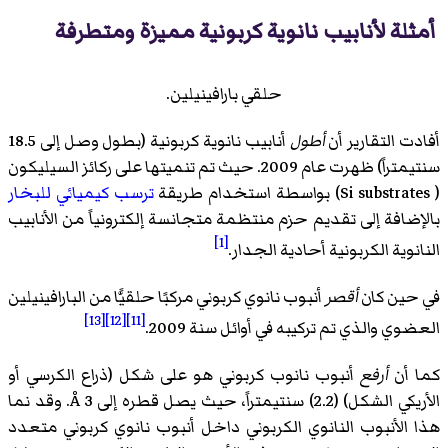
أمثلة لأنابيب نانوية كربونية مميزة ومتطرفة
حلقي بارافينيلين.
أفادت التقارير أن
أطول
أنابيب نانوية كربونية (بطول وصل إلى 18.5
سنتيمتراً) ظهرت عام 2009. حيث تم تنميتها على ركائز السيليكون
(
Si substrates
)‏ بواسطة استخدام طريقة
ترسب كيميائي للبخار
بالإضافة إلى تقديم حزم منتظمة متجانسة إلكترونياً من الأنابيب
[1]
النانوية الكربونية أحادية الجدار.
في حين كان
أقصر
أنبوب نانوي كربوني مركبًا حلقيًّا من البارافينيلين
[13]
[12]
[11]
العضوي والذي تم تركيبه في أوائل سنة 2009.
كما أن
أرفع
أنبوب نانوب كربوني هو على شكل (ذراع الكرسي أو
الأريكي الشكل) (2.2) سنتيمتراً، حيث يصل قطره إلى 3 Å. وقد نما
هذا الأنبوب النانوي الكربوني داخل أنبوب نانوي كربوني متعدد