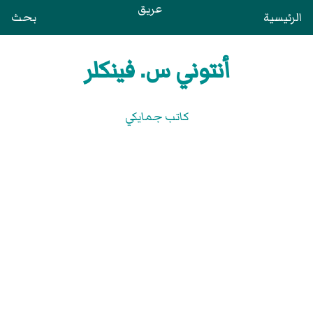
عريق
الرئيسية
بحث
أنتوني س. فينكلر
كاتب جمايكي