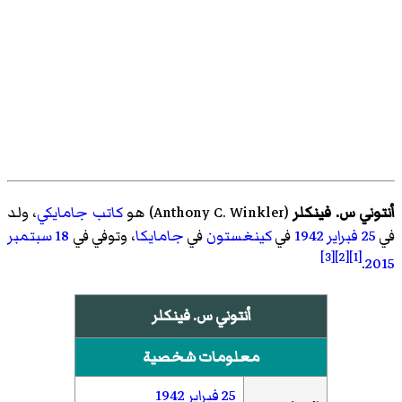
أنتوني س. فينكلر
(
Anthony C. Winkler
)‏ هو
كاتب
جامايكي
، ولد
في
25 فبراير
1942
في
كينغستون
في
جامايكا
، وتوفي في
18 سبتمبر
[3]
[2]
[1]
.
2015
أنتوني س. فينكلر
معلومات شخصية
25 فبراير
1942