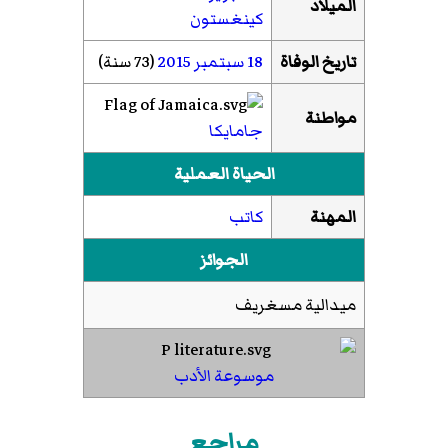
الميلاد
كينغستون
تاريخ الوفاة
18 سبتمبر
2015
(73 سنة)
مواطنة
جامايكا
الحياة العملية
المهنة
كاتب
الجوائز
ميدالية مسغريف
موسوعة الأدب
مراجع