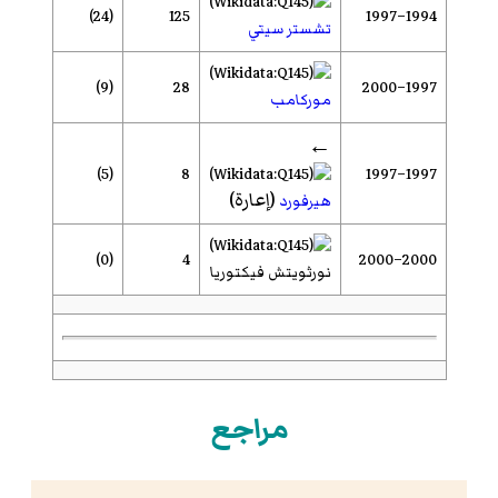
(24)
125
1994–1997
تشستر سيتي
(9)
28
1997–2000
موركامب
←
(5)
8
1997–1997
(إعارة)
هيرفورد
(0)
4
2000–2000
نورثويتش فيكتوريا
مراجع