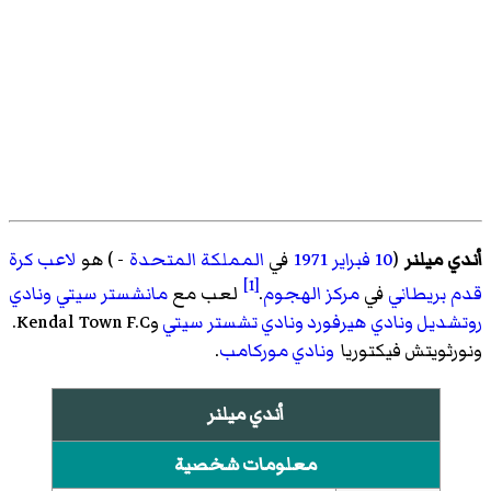
أندي ميلنر
(
10 فبراير
1971
في
المملكة المتحدة
- ) هو
لاعب كرة
[1]
قدم
بريطاني
في
مركز
الهجوم
.
لعب مع
مانشستر سيتي
ونادي
روتشديل
ونادي هيرفورد
ونادي تشستر سيتي
وKendal Town F.C.
ونورثويتش فيكتوريا
ونادي موركامب
.
أندي ميلنر
معلومات شخصية