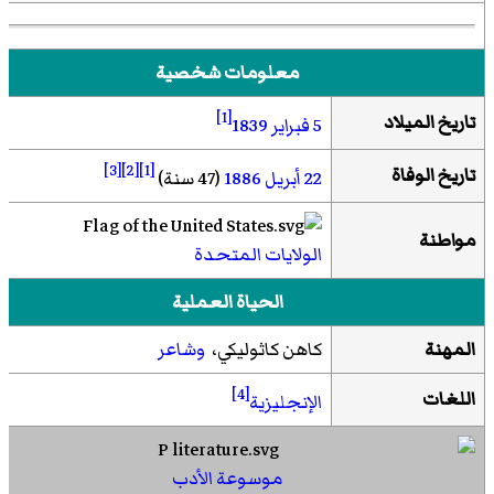
معلومات شخصية
[1]
تاريخ الميلاد
5 فبراير
1839
[3]
[2]
[1]
تاريخ الوفاة
22 أبريل
1886
(47 سنة)
مواطنة
الولايات المتحدة
الحياة العملية
المهنة
كاهن كاثوليكي،
وشاعر
[4]
اللغات
الإنجليزية
موسوعة الأدب