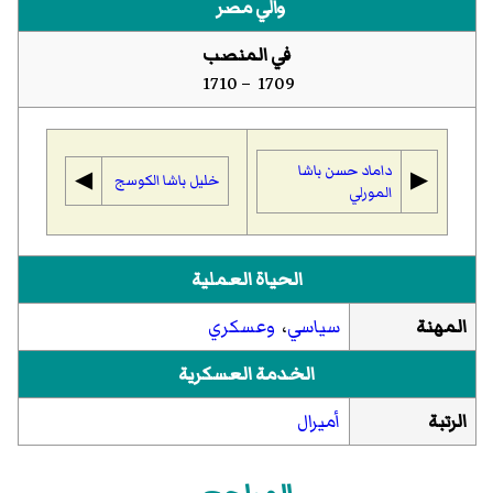
والي مصر
في المنصب
1709 – 1710
داماد حسن باشا
◀︎
▶︎
خليل باشا الكوسج
المورلي
الحياة العملية
المهنة
سياسي
،
وعسكري
الخدمة العسكرية
الرتبة
أميرال