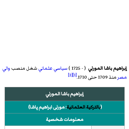
إبراهيم باشا المورلي
‏ ( - 1725 )
سياسي
عثماني
شغل منصب
والي
[2]
[1]
مصر
منذ 1709 حتى 1710.
إبراهيم باشا المورلي
(
بالتركية العثمانية
:
مورلى ابراهيم پاشا
)‏
معلومات شخصية