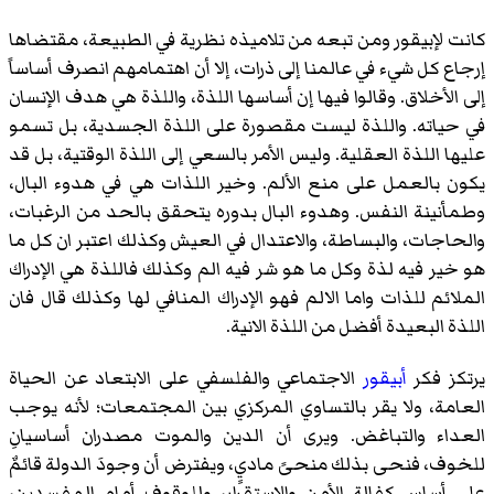
كانت لإبيقور ومن تبعه من تلاميذه نظرية في الطبيعة، مقتضاها
إرجاع كل شيء في عالمنا إلى ذرات، إلا أن اهتمامهم انصرف أساساً
إلى الأخلاق. وقالوا فيها إن أساسها اللذة، واللذة هي هدف الإنسان
في حياته. واللذة ليست مقصورة على اللذة الجسدية، بل تسمو
عليها اللذة العقلية. وليس الأمر بالسعي إلى اللذة الوقتية، بل قد
يكون بالعمل على منع الألم. وخير اللذات هي في هدوء البال،
وطمأنينة النفس. وهدوء البال بدوره يتحقق بالحد من الرغبات،
والحاجات، والبساطة، والاعتدال في العيش وكذلك اعتبر ان كل ما
هو خير فيه لذة وكل ما هو شر فيه الم وكذلك فاللذة هي الإدراك
الملائم للذات واما الالم فهو الإدراك المنافي لها وكذلك قال فان
اللذة البعيدة أفضل من اللذة الانية.
يرتكز فكر
أبيقور
الاجتماعي والفلسفي على الابتعاد عن الحياة
العامة، ولا يقر بالتساوي المركزي بين المجتمعات؛ لأنه يوجب
العداء والتباغض. ويرى أن الدين والموت مصدران أساسيانِ
للخوف، فنحى بذلك منحىً ماديٍ، ويفترض أن وجودَ الدولة قائمٌ
على أساس كفالة الأمن والاستقرار، وللوقوف أمام المفسدين،