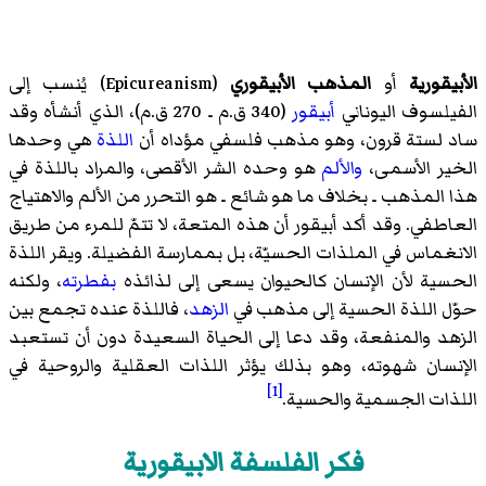
الأبيقورية
أو
المذهب الأبيقوري
(
Epicureanism
)‏ يُنسب إلى
الفيلسوف اليوناني
أبيقور
(340 ق.م ـ 270 ق.م)، الذي أنشأه وقد
ساد لستة قرون، وهو مذهب فلسفي مؤداه أن
اللذة
هي وحدها
الخير الأسمى،
والألم
هو وحده الشر الأقصى، والمراد باللذة في
هذا المذهب ـ بخلاف ما هو شائع ـ هو التحرر من الألم والاهتياج
العاطفي. وقد أكد أبيقور أن هذه المتعة، لا تتمّ للمرء من طريق
الانغماس في الملذات الحسيّة، بل بممارسة الفضيلة. ويقر اللذة
الحسية لأن الإنسان كالحيوان يسعى إلى لذائذه
بفطرته
، ولكنه
حوّل اللذة الحسية إلى مذهب في
الزهد
، فاللذة عنده تجمع بين
الزهد والمنفعة، وقد دعا إلى الحياة السعيدة دون أن تستعبد
الإنسان شهوته، وهو بذلك يؤثر اللذات العقلية والروحية في
[1]
اللذات الجسمية والحسية.
فكر الفلسفة الابيقورية