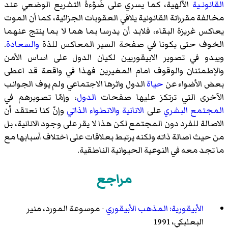
القانونـية
الآلهية، كما يسري على ضَوْءهُ التشريع الوضعي عند
مخالفة مقرراتة القانونية يلاقي العقوبات الجزائية، كما أن الموت
يعاكس غريزة البقاء، فلابد أن يدرسا بما هما لا بما ينتج عنهما
الخوف حتى يكونا في صفحة السير المعاكس للذة
والسعادة
.
ويبدو في تصوير الابيقوريين لكيان الدول على اساس الأمن
والإطمئنان والوقوف امام المغيرين فهذا في واقعة قد اعطى
بعض الأضواء عن
حياة
الدول واثرها الاجتماعي ولم يوف الجوانب
الآخرى التي ترتكز عليها صفحات
الدول
، وإمّا تصويرهم في
المجتمع
البشري
على
الانانية
والانطواء الذاتي
وإنّ كنا نعتقد أن
الاصالة للفرد دون المجتمع لكن هذا لا يقر على وجود الانانية، بل
من حيث اصالة ذاته ولكنه يرتبط بعلاقات على اختلاف أسبابها مع
ما تجد معه في النوعية الحيوانية الناطقية.
مراجع
الأبيقورية؛ المذهب الأبيقوري
- موسوعة المورد، منير
البعلبكي، 1991