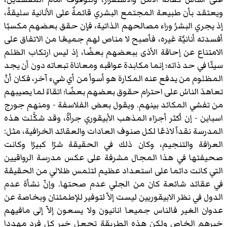
ويعتقد بأن طبيعة المجتمع البشري قائمةٌ على الأنانية سليقةً،
إذ يجري البشرُ وراء مصالحهم الذاتية، فإن حقق بعضهم مكسبًا
أفسدته أنانيَّة غيره، فأصبح لا مناص لهم جميعًا من الاتفاق على
الامتناع عن إحاقة الأذى ببعضهم بعضًا، إذ ليس ارتكاب الظلم
سيئًا في حد ذاته؛ إنما مكابدة عواقبه ومعاناة تبعاته دون أن يجد
المظلوم من يدفع عنه المكارهَ هو أسوأ من أي شيء آخر، فكان أنْ
تعاهدَ الناسُ على احترام حقوق بعضهم بعضًا؛ اتقاءً لما يصيبهم
من تفشي المكائد بينهم. ويقول بعض الفلاسفة - ومنهم
جورج
اسباين
- إن أكثر أجزاء المذهب الأبيقوري جرأةً، وقد شكَّلت هذه
المدرسة نقداً لاذعًا لكل صنوف العادات والعقائد الخرافية، مثل:
العرافة والتنجيم، وكان ذلك في الحقيقة شرًا كبيرًا وكانت
صحيفتها في هذا المجال مشرفة على عكس مدرسة الرواقيين
التي كانت دائما على استعداد عظيم لتلمس ظلالي من الحقيقة
في عقائد شائعة كان من الجلي عدم صحتها. وإنّ نشأة عدم
الدول في نظر الابيقوريين ليست إلاّ لتوفير للإطمئنان وبخاصة عن
عدوان الغير فالناس جميعا انانيون ولا يسعون إلاّ إلى مافيهم
خيرهم الخاص ولكن هذه الطريقة تجعل خير كل فرد مهددا