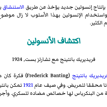
الاستنشاق
ب
واستخدام الإنسولين بهذا الأسلوب لا زال موضوع
الكثير.
اكتشاف الأنسولين
فريديريك بانتينج مع تشارلز بست, 1924
ريديريك بانتينج
(
Frederick Banting
)‏ فكرة كا
ا محققا للمريض. وفي صيف عام
1921
تمكن بانتي
 من البنكرياس لها خصائص مضاده للسكري. وأجر