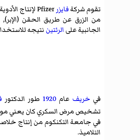
تقوم شركة
فايزر
Pfizer لإنتاج الأدوية بإنتاج إنسولين جديد يؤخذ عن طريق
من الزرق عن طريق الحقن (الإبر), 
الجانبية على
الرئتين
نتيجه للاستخدام 
في
خريف
عام
1920
طور الدكتور
ف
تشخيص مرض السكري كان يعني موت
في
جامعة التكنكوم
من إنتاج خلاصة
التلاميذ.