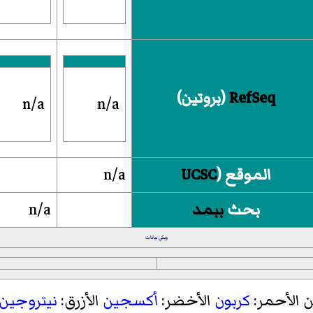
RefSeq
(بروتين)
n/a
n/a
الموقع (
UCSC
n/a
بحث
ببمد
n/a
ويكي بيانات
ن الأحمر:
كربون
الأخضر:
أكسجين
الأزرق:
نيتروجين