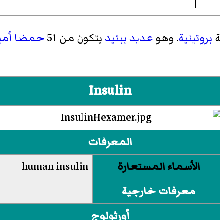
ة
بروتينية
. وهو
عديد ببتيد
يتكون من 51
حمضا أمين
Insulin
المعرفات
الأسماء المستعارة
human insulin
معرفات خارجية
أورثولوج