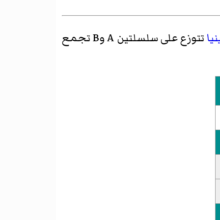
يا
تتوزع على سلسلتين A وB تجمع