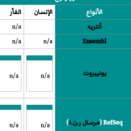
الأنواع
الإنسان
الفأر
أنتريه
n/a
n/a
n/a
Ensembl
يونيبروت
n/a
n/a
RefSeq (
مرسال ر.ن.ا.
)
n/a
n/a