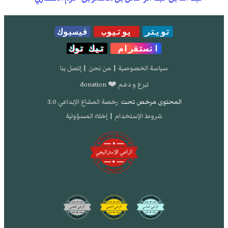
تويتر
يوتيوب
فيسبوك
انستقرام
تيك توك
سياسة الخصوصية
|
من نحن
|
إتصل بنا
تبرع و دعم ❤️ donation
المحتوى مرخص تحت
رخصة المشاع الإبداعي 3.0
شروط الإستخدام
|
إخلاء المسؤولية