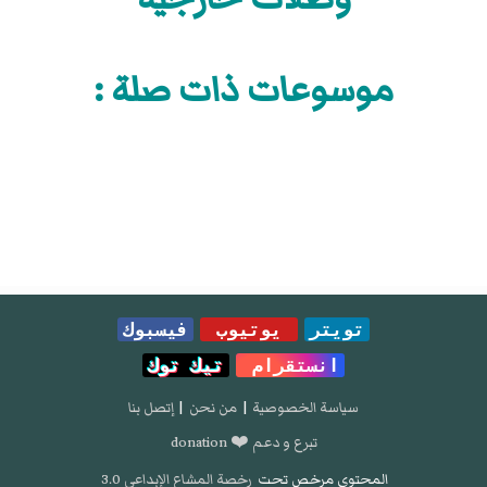
موسوعات ذات صلة :
تويتر
يوتيوب
فيسبوك
انستقرام
تيك توك
سياسة الخصوصية
|
من نحن
|
إتصل بنا
تبرع و دعم ❤️ donation
المحتوى مرخص تحت
رخصة المشاع الإبداعي 3.0