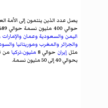
يصل عدد الذين ينتمون إلى الأمة العرب
حوالي 400 مليون نسمة حوالي 89% منهم عرب، ويعيشون اليوم في 22 منطقة منفصلة سياسياً ومتصلة جغرافياً وهي
اليمن
والسعودية
وعمان
والإمارات
و
والجزائر
والمغرب
وموريتانيا
والسود
مثل
إيران
حوالي 8
مليون،تركيا
بحوالي 40 إلى 50 مليون نسمة.