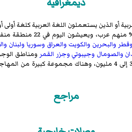
ديمغرافية
ية أو الذين يستعملون اللغة العربية كلغة أولى أو ث
قطر
والبحرين
والكويت
والعراق
وسوريا
ولبنان
وال
ان
والصومال
وجيبوتي
وجزر القمر
ومناطق الوجود
من 3 إلى 4 مليون، وهناك مجموعة كبيرة من الم
مراجع
وصلات خارجية