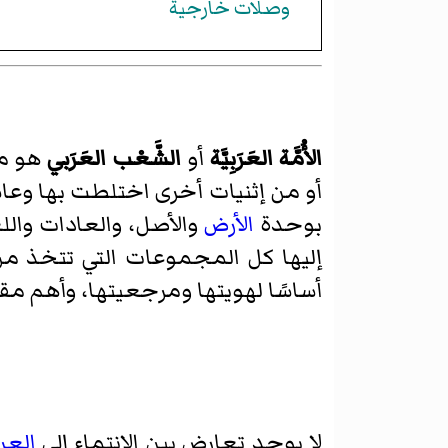
وصلات خارجية
الأُمَّة العَرَبِيَّة
أو
الشَّعْب العَرَبي
هو مص
أو من إثنيات أخرى اختلطت بها وع
بوحدة
الأرض
والأصل، والعادات واللغ
إليها كل المجموعات التي تتخذ م
أساسًا لهويتها ومرجعيتها، وأهم م
لا يوجد تعارض بين الانتماء إلى
العر