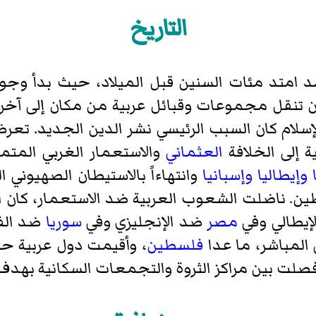
التاريخ
لأمد امتد مئات السنين قبل الميلاد، حيث بدأ وج
ن تنقل مجموعات وقبائل عربية من مكان إلى آخر ع
سلام كان السبب الرئيسي نشر الدين الجديد. تعر
ة إلى الخلافة
العثماني
والاستعمار الغربي المتم
وإيطاليا
وإسبانيا
وانتهاءاً بالاستيطان الصهيوني
طين. ناضلت الشعوب العربية ضد الاستعمار، كان 
لإيطالي وفي
مصر
ضد الإنجليزي وفي
سوريا
ضد الف
 المباشر، ما عدا
فلسطين
، وأقيمت دول عربية حس
ت بين مراكز الثروة والتجمعات السكانية بهدف 