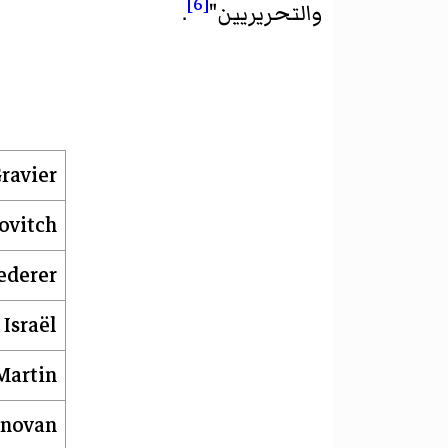
[6]
والتحريريين"
.
ravier
ovitch
ederer
Israël
Martin
onovan