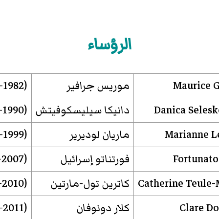
الرؤساء
Maurice G
موريس جرافير
(1957-1982)
Danica Selesk
دانيكا سيليسكوفيتش
(1982-1990)
Marianne L
ماريان لوديرير
(1990-1999)
Fortunato 
فورتناتو إسرائيل
(1999-2007)
Catherine Teule-
كاترين تول-مارتين
(2007-2010)
Clare D
كلار دونوفان
(2010-2011)