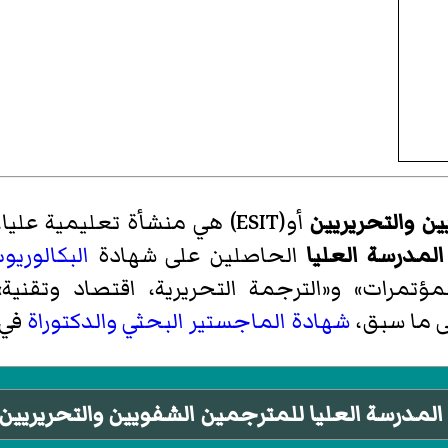
ن والتحريريين
أو(ESIT) هي منشأة تعليمية عليا، تابعة لجامعة
المدرسة العليا
الحاصلين على شهادة
البكالوريو
ؤتمرات» و«الترجمة التحريرية، اقتصاد وتقنية
لى ما سبق،
شهادة الماجستير البحثي
والدكتوراة
في 
لمدرسة العليا للمترجمين الشفويين والتحريريين. الإيز