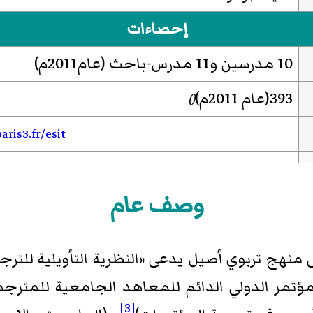
إحصاءات
10 مدرسين و11 مدرس-باحث (عام2011م)
393(عام 2011م)
()
ris3.fr/esit
وصف عام
لتعليم في الإيزيت l'ESIT)) على منهج تربوي أصيل يدعى «النظرية ال
لمؤتمر الدولي الدائم للمعاهد الجامعية للمترجم
[3]