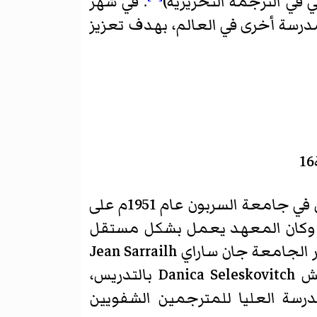
 في الترجمة التحريرية)
. في شهر
شر مدرسة أخرى في العالم، بهدف تعزيز
سبق المدرسة العليا للترجمة « معهد الدراسات العليا للترجمة الشفوية» والذي تأسس في جامعة السربون عام 1951م على
مع أصدقاء الجامعة، تحت إدارة البروفسور جورج ماتوغي Georges Matoré ، وكان المعهد يعمل بشكل مستقل
حين ذاك. وفي عام 1957م، أصبح المعهد تابعاً لجامعة باريس رسمياَ، تحت رئاسة مدير الجامعة جان ساراي Jean Sarrailh
ونائبه الأمين العام للجامعة، بيير بارتولي Pierre Bartoli. وكُلفت دانيكا سليسكوفيتش Danica Seleskovitch بالتدريس،
رسة العليا للمترجمين الشفويين