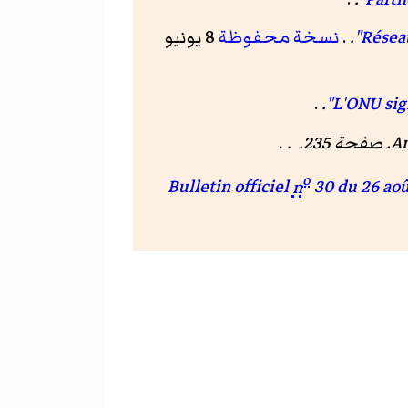
.
.
نسخة محفوظة
8 يونيو
.
.
.
An
o
n
30 du 26 aoû