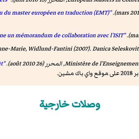
"Réseau du master européen en traduction (EMT)"
"L'ONU signe un mémorandum de collaboration avec l'ISIT"
ne-Marie, Widlund-Fantini (2007).
Danica Seleskovi
Ministère de l'Enseignement
, المحرر (26 août 2010).
"Bulletin officiel
t
وصلات خارجية