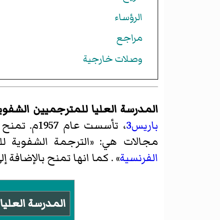
الرؤساء
مراجع
وصلات خارجية
المدرسة العليا للمترجميين الشفويي
باريس3
، تأسست عام 1957م. تمنح
مجالات هي: «الترجمة الشفوية للم
الفرنسية
» . كما انها تمنح بالإضافة إ
المدرسة العليا ا