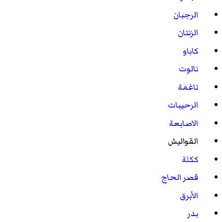
الرجبان
الزنتان
كاباو
نالوت
تاغمة
الرحيبات
الاصابعة
القواليش
ككلة
قصر الحاج
الأبرق
بدر