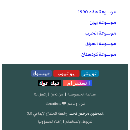
موسوعة عقد 1990
موسوعة إيران
موسوعة الحرب
موسوعة العراق
موسوعة كردستان
تويتر
يوتيوب
فيسبوك
انستقرام
تيك توك
سياسة الخصوصية
|
من نحن
|
إتصل بنا
تبرع و دعم ❤️ donation
المحتوى مرخص تحت
رخصة المشاع الإبداعي 3.0
شروط الإستخدام
|
إخلاء المسؤولية