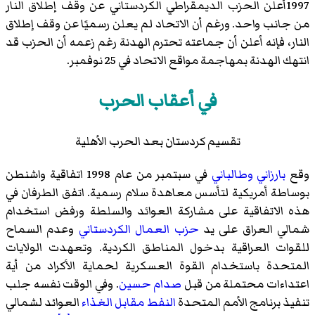
1997أعلن الحزب الديمقراطي الكردستاني عن وقف إطلاق النار
من جانب واحد. ورغم أن الاتحاد لم يعلن رسميًا عن وقف إطلاق
النار، فإنه أعلن أن جماعته تحترم الهدنة رغم زعمه أن الحزب قد
انتهك الهدنة بمهاجمة مواقع الاتحاد في 25 نوفمبر.
في أعقاب الحرب
تقسيم كردستان بعد الحرب الأهلية
وقع
بارزاني
وطالباني
في سبتمبر من عام 1998 اتفاقية واشنطن
بوساطة أمريكية لتأسس معاهدة سلام رسمية. اتفق الطرفان في
هذه الاتفاقية على مشاركة العوائد والسلطة ورفض استخدام
شمالي العراق على يد
حزب العمال الكردستاني
وعدم السماح
للقوات العراقية بدخول المناطق الكردية. وتعهدت الولايات
المتحدة باستخدام القوة العسكرية لحماية الأكراد من أية
اعتداءات محتملة من قبل
صدام حسين
. وفي الوقت نفسه جلب
تنفيذ برنامج الأمم المتحدة
النفط مقابل الغذاء
العوائد لشمالي