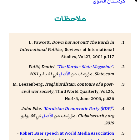
كردستان العراق
ملاحظات
L. Fawcett,
Down but not out? The Kurds in
International Politics
, Reviews of International
Studies, Vol.27, 2001 p.117
Politi, Daniel.
"The Kurds - Slate Magazine"
.
Slate.com. مؤرشف من
الأصل
في 31 يناير 2011
.
M. Leezenberg,
Iraqi Kurdistan: contours of a post-
civil war society
, Third World Quarterly, Vol.26,
No.4-5, June 2005, p.636
John Pike.
"Kurdistan Democratic Party (KDP)"
.
Globalsecurity.org. مؤرشف من
الأصل
في 05 يوليو
.
2019
-
Robert Baer speech at World Media Association