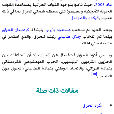
عام 2003
، حيث قاموا بتوجيه القوات العراقية بمساعدة القوات
الجوية الأمريكية والسيطرة على معظم شمالي العراق بما في ذلك
مدينتي
كركوك
والموصل
.
وبعد الغزو تم انتخاب
مسعود بارزاني
رئيسًا لـ
كردستان العراق
بينما تم انتخاب
جلال طالباني
رئيسًا للعراق، والذي استمر في
منصبه حتى 2014.
ويسعى أكراد العراق للانفصال عن العراق، إلا أن الخلافات بين
الحزبين الكرديين الرئيسيين، الحزب الديمقراطي الكردستاني
بقيادة البرزاني، والاتحاد الوطني بقيادة الطالباني، تحول دون
[10]
الانفصال
مقالات ذات صلة
أكراد العراق