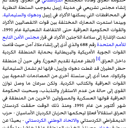
حكومة العراق وقادة المجتمع
الكردستاني
في العراق. ولقد تم
إنشاء مجلس تشريعي في مدينة إربيل بموجب السلطة النظرية
في المحافظات التي يسكنها الأكراد في إربيل
ودهوك
والسليمانية
.
وبينما استمرت المعارك المختلفة بين قوات الانفصاليين الأكراد
والقوات الحكومية العراقية حتى الانتفاضة الشعبانية عام 1991،
تمت الإشارة إلى سلامة اللاجئين الأكراد في قرار
مجلس الأمن التابع
للأمم المتحدة
رقم 688 والذي أدى إلى إنشاء
ملاذ آمن
حيث قامت
القوات الجوية الأمريكية والبريطانية بحماية المنطقة الكردية
[1]
داخل العراق.
(انظر عملية تقديم العون). وفي حين أن منطقة
حظر الطيران قد غطت دهوك وإربيل، فإنها لم تشمل السليمانية
وكركوك. مما أدى إلى سلسلة أخرى من المصادمات الدموية بين
القوات العراقية والكتائب الكردية. ولكن سرعان ما وصل توازن
القوى إلى حالة من عدم الاستقرار والتذبذب، وسحبت الحكومة
العراقية قواتها العسكرية والمسؤولين الآخرين من المنطقة في
شهر أكتوبر من عام 1991. ومنذ ذلك الوقت حققت كردستان
العراق استقلالاً
فعليًا
ليحكمها الحزبان الكرديان الأساسيان - حزب
الديمقراطي الكردستاني
والاتحاد الوطني الكردستاني
- بعيدًا عن
سيطرة
بغداد
. وحينئذٍ اتخذت المنطقة علمًا خاصًا بها وألفت