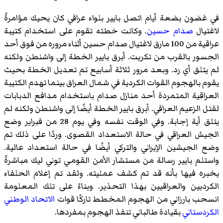
في غضون بضعة أيام اتصل بايير بلواء عراقي كان يحيك مؤامرةً
لاغتيال
صدام حسين
. وكانت خطته تقوم على استخدام كتيبة
عراقية من 100 مارق لاغتيال صدام حسين أثناء مروره من فوق أحد
الجسور بالقرب من تكريت. أبرق بايير الخطة إلى واشنطن ولكنه
لم يتلق أي رد. وبعد مرور ثلاثة أسابيع تم تعديل الخطة بحيث
يقوم بالهجوم القوات الكردية في شمال العراق بينما تهدم الكتيبة
العراقية المتمردة أحد منازل صدام باستخدام مدافع الدبابات
لقتل الزعيم العراقي. أبرق بايير الخطة أيضًا إلى واشنطن ولكنه لم
يتلق أية إجابة. وفي الوقت نفسه وفي يوم 28 من فبراير وضع
الجيش العراقي في حالة الاستعداد القصوى. وردًا على ذلك تم
وضع الجيشين الإيراني والتركي أيضًا في حالة استعداد عالية.
واستلم بايير رسالة من مستشار الأمن القومي توني ليك مباشرةً
يخبره فيها بأنه قد تم كشف عمليته. ولقد تم إعلام الحلفاء
الكرديين والعراقيين بهذا التحذير. وبناءً على تلك المعلومة
انسحب بارزاني من الهجوم المخطط تاركًا قوات
الاتحاد الوطني
الكردستاني
بقيادة طالباني تنفذ الهجوم بمفردها.