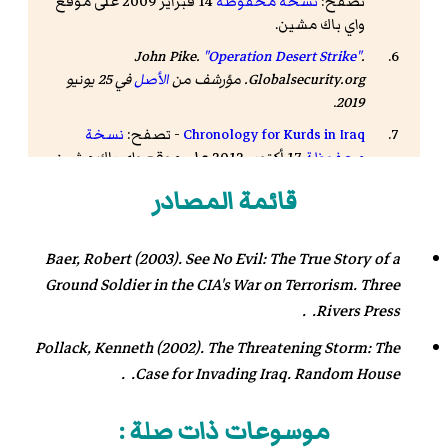
تصفح:
نسخة محفوظة
14 فبراير 2009 على موقع
واي باك مشين.
John Pike.
"Operation Desert Strike"
.
Globalsecurity.org. مؤرشف من
الأصل
في 25 يونيو
.
2019
Chronology for Kurds in Iraq
- تصفح:
نسخة
محفوظة
17 أكتوبر 2012 على موقع واي باك مشين.
John Pike.
"Patriotic Union of Kurdistan (PUK)"
.
قائمة المصادر
Globalsecurity.org. مؤرشف من
الأصل
في 11 مايو 2019
.
"Kurdish Agreement Signals New U.S. Commitment -
Baer, Robert (2003).
See No Evil: The True Story of a
The Washington Institute for Near East Policy"
.
Ground Soldier in the CIA's War on Terrorism
. Three
Thewashingtoninstitute.org. September 29, 1998.
Rivers Press. .
مؤرشف من
الأصل
في 11 ديسمبر 2019
.
Pollack, Kenneth (2002).
The Threatening Storm: The
الجديد, أربيل ــ العربي.
"كردستان العراق: حل المشاكل
الداخلية قبل الانفصال"
.
alaraby
. مؤرشف من
الأصل
في
Case for Invading Iraq
. Random House. .
09 يوليو 2019
.
موسوعات ذات صلة :