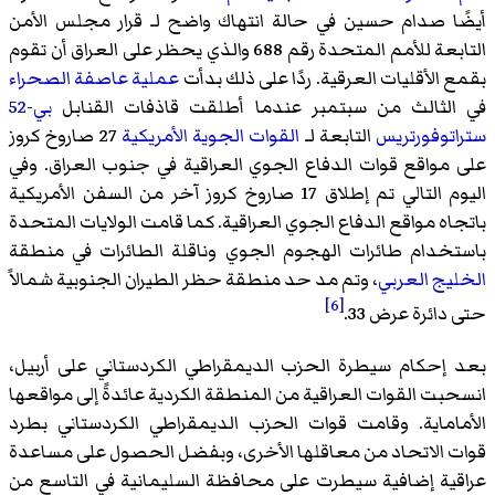
أيضًا صدام حسين في حالة انتهاك واضح لـ قرار مجلس الأمن
التابعة للأمم المتحدة رقم 688 والذي يحظر على العراق أن تقوم
بقمع الأقليات العرقية. ردًا على ذلك بدأت
عملية عاصفة الصحراء
في الثالث من سبتمبر عندما أطلقت قاذفات القنابل
بي-52
ستراتوفورتريس
التابعة لـ
القوات الجوية الأمريكية
27 صاروخ كروز
على مواقع قوات الدفاع الجوي العراقية في جنوب العراق. وفي
اليوم التالي تم إطلاق 17 صاروخ كروز آخر من السفن الأمريكية
باتجاه مواقع الدفاع الجوي العراقية. كما قامت الولايات المتحدة
باستخدام طائرات الهجوم الجوي وناقلة الطائرات في منطقة
الخليج العربي
، وتم مد حد منطقة حظر الطيران الجنوبية شمالاً
[6]
حتى دائرة عرض 33.
بعد إحكام سيطرة الحزب الديمقراطي الكردستاني على أربيل،
انسحبت القوات العراقية من المنطقة الكردية عائدةً إلى مواقعها
الأماماية. وقامت قوات الحزب الديمقراطي الكردستاني بطرد
قوات الاتحاد من معاقلها الأخرى، وبفضل الحصول على مساعدة
عراقية إضافية سيطرت على محافظة السليمانية في التاسع من