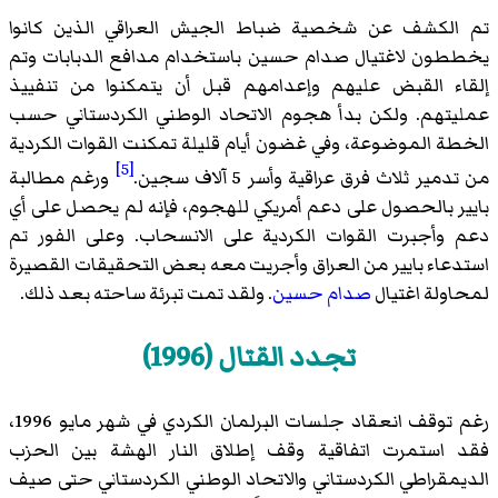
تم الكشف عن شخصية ضباط الجيش العراقي الذين كانوا
يخططون لاغتيال صدام حسين باستخدام مدافع الدبابات وتم
إلقاء القبض عليهم وإعدامهم قبل أن يتمكنوا من تنفييذ
عمليتهم. ولكن بدأ هجوم الاتحاد الوطني الكردستاني حسب
الخطة الموضوعة، وفي غضون أيام قليلة تمكنت القوات الكردية
[5]
من تدمير ثلاث فرق عراقية وأسر 5 آلاف سجين.
ورغم مطالبة
بايير بالحصول على دعم أمريكي للهجوم، فإنه لم يحصل على أي
دعم وأجبرت القوات الكردية على الانسحاب. وعلى الفور تم
استدعاء بايير من العراق وأجريت معه بعض التحقيقات القصيرة
لمحاولة اغتيال
صدام حسين
. ولقد تمت تبرئة ساحته بعد ذلك.
تجدد القتال (1996)
رغم توقف انعقاد جلسات البرلمان الكردي في شهر مايو 1996،
فقد استمرت اتفاقية وقف إطلاق النار الهشة بين الحزب
الديمقراطي الكردستاني والاتحاد الوطني الكردستاني حتى صيف