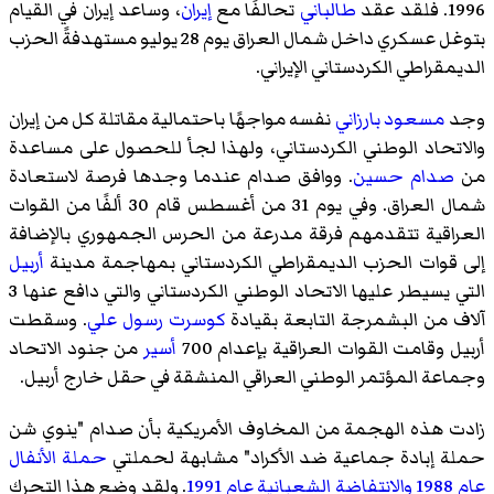
1996. فلقد عقد
طالباني
تحالفًا مع
إيران
، وساعد إيران في القيام
بتوغل عسكري داخل شمال العراق يوم 28 يوليو مستهدفةً الحزب
الديمقراطي الكردستاني الإيراني.
وجد
مسعود بارزاني
نفسه مواجهًا باحتمالية مقاتلة كل من إيران
والاتحاد الوطني الكردستاني، ولهذا لجأ للحصول على مساعدة
من
صدام حسين
. ووافق صدام عندما وجدها فرصة لاستعادة
شمال العراق. وفي يوم 31 من أغسطس قام 30 ألفًا من القوات
العراقية تتقدمهم فرقة مدرعة من الحرس الجمهوري بالإضافة
إلى قوات الحزب الديمقراطي الكردستاني بمهاجمة مدينة
أربيل
التي يسيطر عليها الاتحاد الوطني الكردستاني والتي دافع عنها 3
آلاف من البشمرجة التابعة بقيادة
كوسرت رسول علي
. وسقطت
أربيل وقامت القوات العراقية بإعدام 700
أسير
من جنود الاتحاد
وجماعة المؤتمر الوطني العراقي المنشقة في حقل خارج أربيل.
زادت هذه الهجمة من المخاوف الأمريكية بأن صدام "ينوي شن
حملة إبادة جماعية ضد الأكراد" مشابهة لحملتي
حملة الأنفال
عام 1988
والانتفاضة الشعبانية عام 1991
. ولقد وضع هذا التحرك