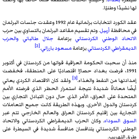
لها نشيدًا وطنيًا.
عقد الكورد انتخابات برلمانية عام 1992 وعقدت جلسات البرلمان
في محافظة
أربيل
. وتم تقسيم مقاعد البرلمان بالتساوي بين حزب
الاتحاد الوطني الكردستاني
بزعامة
جلال طالباني
والحزب
[2]
الديمقراطي الكردستاني
بزعامة
مسعود بارزاني
.
منذ أن سحبت الحكومة العراقية قواتها من كردستان في أكتوبر
1991، فرضت بغداد حصارًا اقتصاديًا على المنطقة، فخفضت
[3]
إمدادتها من النفط والغذاء.
ولقد كان الاقتصاد الكردي يعاني
أيضًا معاناةً شديدة نتيجة استمرار الحظر الذي فرضته الأمم
المتحدة على العراق، الأمر الذي حال دون التبادل التجاري بين
كردستان والدول الأخرى. وبهذه الطريقة كانت جميع التعاملات
التجارية بين إقليم كردستان العراق والعالم الخارجي تتم عبر
السوق السوداء
. وكان الحزب الديمقراطي الكردستاني والاتحاد
الوطني الكردستاني يتنافسان منافسةً شديدة في السيطرة على
طرق التهريب.