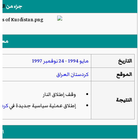
جزء من
الن
معل
التاريخ
مايو
1994
-
24 نوفمبر
1997
الموقع
كردستان العراق
وقف إطلاق النار
النتيجة
إطلاق عملية سياسية جديدة في
كردس
ال