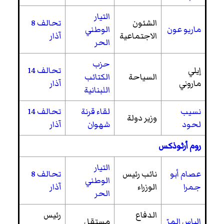
التيار
الشئون
تحالف 8
ماريو عون
الوطني
الاجتماعية
آذار
الحر
حزب
إيلي
تحالف 14
السياحة
الكتائب
ماروني
آذار
اللبنانية
نسيب
لقاء قرنة
تحالف 14
وزير دولة
لحود
شهوان
آذار
روم أرثوذكس
التيار
عصام أبو
نائب رئيس
تحالف 8
الوطني
جمرا
الوزراء
آذار
الحر
الدفاع
رئيس
إلياس المرّ
مستقل