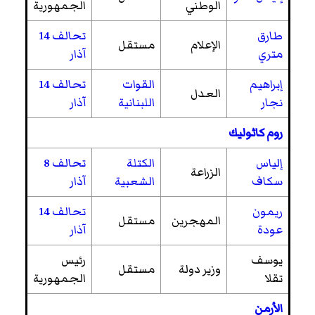
الوطني
الجمهورية
طارق
تحالف 14
الإعلام
مستقل
متري
آذار
إبراهيم
القوات
تحالف 14
العدل
نجار
اللبنانية
آذار
روم كاثوليك
إلياس
الكتلة
تحالف 8
الزراعة
سكاف
الشعبية
آذار
ريمون
تحالف 14
المهجرين
مستقل
عودة
آذار
يوسف
رئيس
وزير دولة
مستقل
تقلا
الجمهورية
الأرمن