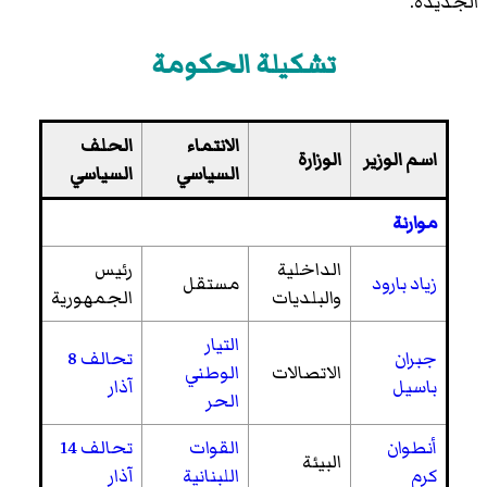
الجديدة.
تشكيلة الحكومة
الانتماء
الحلف
اسم الوزير
الوزارة
السياسي
السياسي
موارنة
الداخلية
رئيس
زياد بارود
مستقل
والبلديات
الجمهورية
التيار
جبران
تحالف 8
الاتصالات
الوطني
باسيل
آذار
الحر
أنطوان
القوات
تحالف 14
البيئة
كرم
اللبنانية
آذار