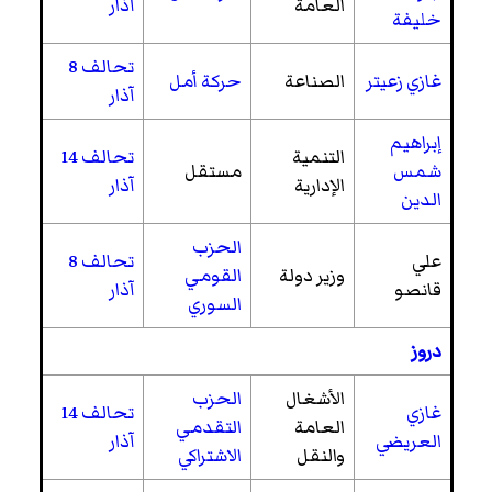
العامة
آذار
خليفة
تحالف 8
غازي زعيتر
الصناعة
حركة أمل
آذار
إبراهيم
التنمية
تحالف 14
شمس
مستقل
الإدارية
آذار
الدين
الحزب
علي
تحالف 8
وزير دولة
القومي
قانصو
آذار
السوري
دروز
الأشغال
الحزب
غازي
تحالف 14
العامة
التقدمي
العريضي
آذار
والنقل
الاشتراكي