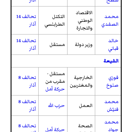
الاقتصاد
محمد
التكتل
تحالف 14
الوطني
الصفدي
الطرابلسي
آذار
والتجارة
خالد
تحالف 14
وزير دولة
مستقل
قباني
آذار
الشيعة
مستقل -
فوزي
الخارجية
تحالف 8
مقرب من
صلوخ
والمغتربين
آذار
حركة أمل
محمد
تحالف 8
العمل
حزب الله
فنيّش
آذار
محمد
الصحة
تحالف 8
جواد
حركة أمل