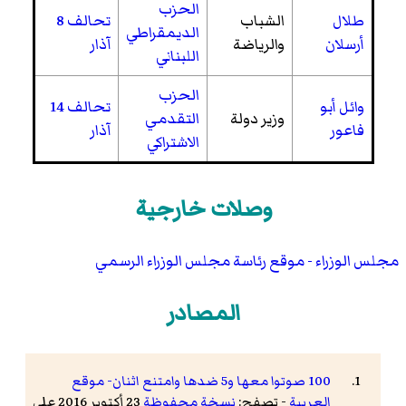
الحزب
طلال
الشباب
تحالف 8
الديمقراطي
أرسلان
والرياضة
آذار
اللبناني
الحزب
وائل أبو
تحالف 14
وزير دولة
التقدمي
فاعور
آذار
الاشتراكي
وصلات خارجية
مجلس الوزراء - موقع رئاسة مجلس الوزراء الرسمي
المصادر
100 صوتوا معها و5 ضدها وامتنع اثنان- موقع
العربية
- تصفح:
نسخة محفوظة
23 أكتوبر 2016 على