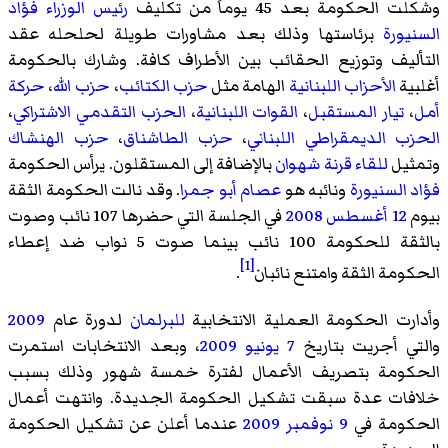
وشكلت الحكومة بعد 45 يوماً من تكليف
رئيس الوزراء
فؤاد
السنيورة
برئاستها وذلك بعد مشاورات طويلة لحلحله عقد
التأليف وتوزيع الحقائب بين الأطراف كافة. وشارك بالحكومة
أغلبية
الأحزاب اللبنانية
الهامة مثل
حزب الكتائب
،
حزب الله
،
حركة
أمل
،
تيار المستقبل
،
القوات اللبنانية
،
الحزب التقدمي الاشتراكي
،
الحزب الديمقراطي اللبناني
،
حزب الطاشناق
،
حزب الهنشاك
وتمثيل
للقاء قرنة شهوان
بالإضافة إلى المستقلون. يرأس الحكومة
فؤاد السنيورة
ونائبه هو
عصام أبو جمرا
. وقد نالت الحكومة الثقة
بيوم
12 أغسطس
2008
في الجلسة التي حضرها 107 نائب وصوت
بالثقة للحكومة 100 نائب بينما صوت 5 نواب ضد إعطاء
[1]
الحكومة الثقة وامتنع نائبان
.
وأدارت الحكومة العملية الانتخابية
للبرلمان
لدورة عام
2009
والتي أجريت بتاريخ
7 يونيو
2009
، وبعد الانتخابات استمرت
الحكومة بتصريف الأعمال لفترة خمسة شهور وذلك بسبب
خلافات عدة سبقت تشكيل الحكومة الجديدة. وانتهت أعمال
الحكومة في
9 نوفمبر
2009
عندما أعلن عن تشكيل الحكومة