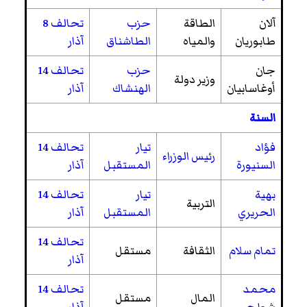
آلان
الطاقة
حزب
تحالف 8
طابوريان
والمياه
الطاشناق
آذار
جان
حزب
تحالف 14
وزير دولة
أوغاسابيان
الهنشاك
آذار
السنة
فؤاد
تيار
تحالف 14
رئيس الوزراء
السنيورة
المستقبل
آذار
بهية
تيار
تحالف 14
التربية
الحريري
المستقبل
آذار
تحالف 14
تمام سلام
الثقافة
مستقل
آذار
محمد
تحالف 14
المال
مستقل
شطح
آذار