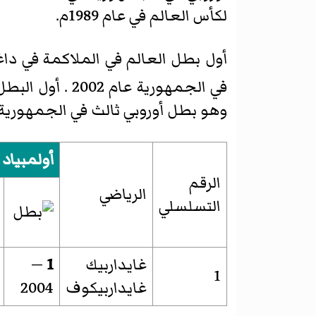
لكأس العالم في عام 1989م.
في الجمهورية عام 2002 . أول البطل الأولمبي في داغستان وشمال القوقاز أصبح غايداربيك غايداربيكوف
وهو بطل أوروبي ثالث في الجمهورية لعام
أولمبياد
الرقم
الرياضي
التسلسلي
غايداربيك
1
—
1
غايداربيكوف
2004