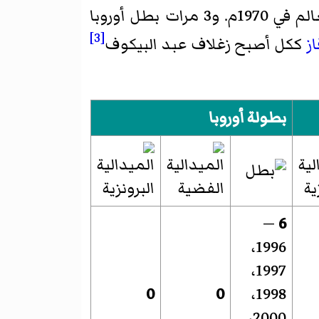
عام 1966. وهو أيضا بطل العالم في 1970م. و3 مرات بطل أوروبا
[3]
ز
ككل أصبح زغلاف عبد البيكوف
بطولة أوروبا
—
6
1996،
1997،
0
0
1998،
2000،