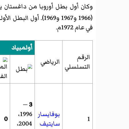
وكان أول بطل أوروبا من داغستان 
(1966 و1967 و1969). أول البطل الأولمبي في المصارعة الحرة في
في عام 1972م.
أولمبياد
الرقم
الرياضي
التسلسلي
—
3
بوفايسار
1996،
0
1
سايتيف
2004،