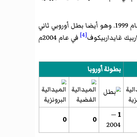
أول بطل العالم في الملاكمة في داغستان وشمال القوقاز أصبح تيمور غايدالوف في عام 1999. وهو أيضا بطل أوروبي ثاني
[4]
في عام 2004م
بطولة أوروبا
—
1
0
0
2004