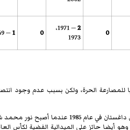
— 1971،
2
— 1969
1
0
0
1973
ا للمصارعة الحرة، ولكن بسبب عدم وجود انتصا
جاء أول نجاح دولي كبير لملاكم من داغستان في عا