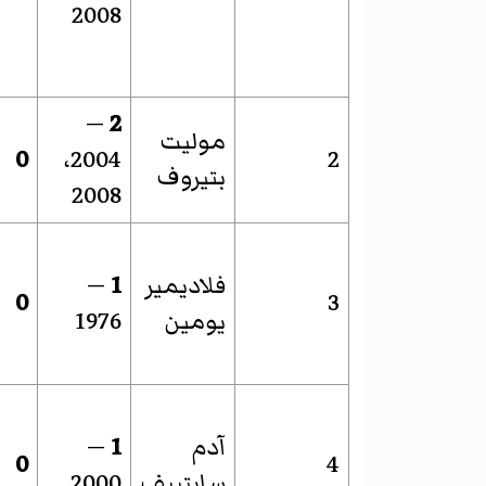
2008
—
2
موليت
0
2004،
2
بتيروف
2008
فلاديمير
1
—
0
3
يومين
1976
آدم
1
—
0
4
سايتييف
2000