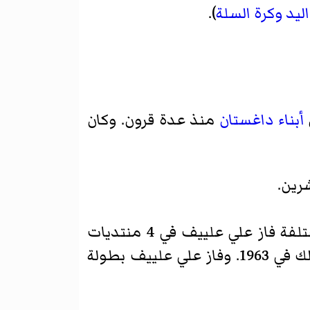
ليد
وكرة السلة
).
أبناء داغستان
منذ عدة قرون. وكان
رين.
علي علييف
في 4 منتديات
دولية أخرى (في أعوام 1961، 1962، 1966، 1967) ومرة واحدة اكتفى بميدالية فضية وذلك في 1963. وفاز علي علييف بطولة