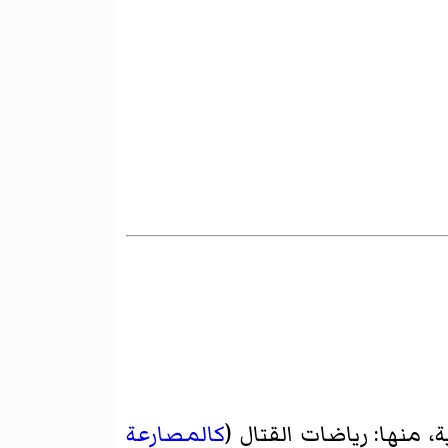
منها: رياضات القتال (
كالمصارعة