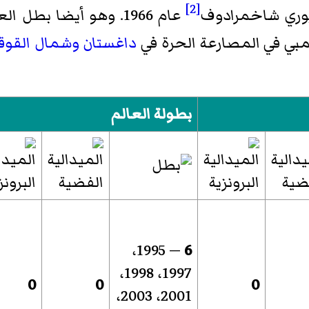
[2]
يوري شاخمرادوف
داغستان
وشمال القوقا
بطولة العالم
— 1995،
6
1997، 1998،
0
0
0
2001، 2003،