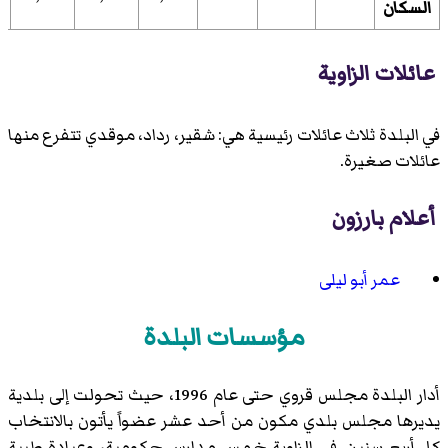
السكان
عائلات الزاوية
في البلدة ثلاث عائلات رئيسية هي: شقير، رداد، موقدي تتفرع منها
عائلات صغيرة.
أعلام بارزون
عمر أبو ليلى
مؤسسات البلدة
أدار البلدة مجلس قروي حتى عام 1996، حيث تحولت إلى بلدية
يديرها مجلس بلدي مكون من أحد عشر عضواً يأتون بالانتخاب
كل أربع سنين. في الزاوية خمس مدارس حكومية، وعيادة طبية