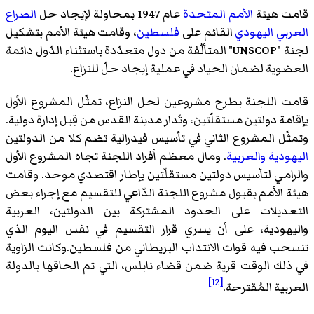
قامت هيئة
الأمم المتحدة
عام 1947 بمحاولة لإيجاد حل
الصراع
العربي اليهودي
القائم على
فلسطين
، وقامت هيئة الأمم بتشكيل
لجنة "UNSCOP" المتألّفة من دول متعدّدة باستثناء الدّول دائمة
العضوية لضمان الحياد في عملية إيجاد حلّ للنزاع.
قامت اللجنة بطرح مشروعين لحل النزاع، تمثّل المشروع الأول
بإقامة دولتين مستقلّتين، وتُدار مدينة القدس من قِبل إدارة دولية.
وتمثّل المشروع الثاني في تأسيس فيدرالية تضم كلا من الدولتين
اليهودية
والعربية
. ومال معظم أفراد اللجنة تجاه المشروع الأول
والرامي لتأسيس دولتين مستقلّتين بإطار اقتصدي موحد. وقامت
هيئة الأمم بقبول مشروع اللجنة الدّاعي للتقسيم مع إجراء بعض
التعديلات على الحدود المشتركة بين الدولتين، العربية
واليهودية، على أن يسري قرار التقسيم في نفس اليوم الذي
تنسحب فيه قوات الانتداب البريطاني من فلسطين.وكانت الزاوية
في ذلك الوقت قرية ضمن قضاء نابلس، التي تم الحاقها بالدولة
[12]
العربية المُقترحة.