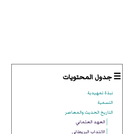
☰ جدول المحتويات
نبذة تمهيدية
التسمية
التاريخ الحديث والمعاصر
العهد العثماني
الانتداب البريطاني