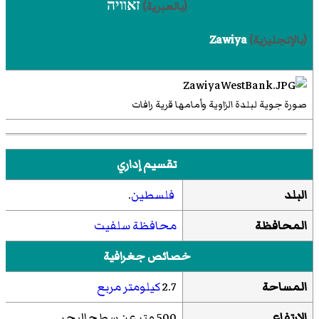
זאוויה
(بالعبرية)
Zawiya
(بالإنجليزية)
صورة جوية لبلدة الزاوية وأمامها قرية رافات
تقسيم إداري
البلد
فلسطين
.
المحافظة
محافظة سلفيت
خصائص جغرافية
المساحة
2.7
كيلومتر مربع
الارتفاع
500 متر عن سطح البحر