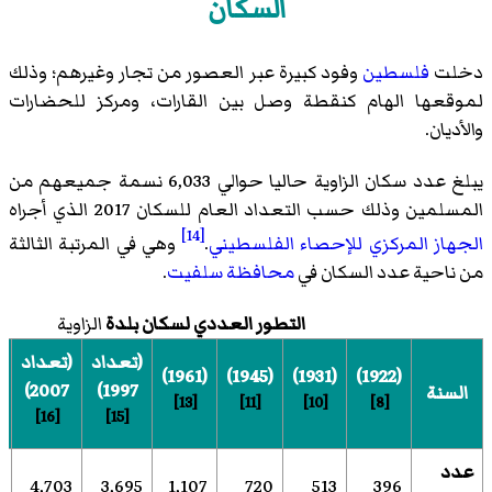
السكان
دخلت
فلسطين
وفود كبيرة عبر العصور من تجار وغيرهم؛ وذلك
لموقعها الهام كنقطة وصل بين القارات، ومركز للحضارات
والأديان.
يبلغ عدد سكان الزاوية حاليا حوالي 6,033 نسمة جميعهم من
المسلمين وذلك حسب التعداد العام للسكان 2017 الذي أجراه
[14]
الجهاز المركزي للإحصاء الفلسطيني
.
وهي في المرتبة الثالثة
من ناحية عدد السكان في
محافظة سلفيت
.
التطور العددي لسكان بلدة
الزاوية
(تعداد
(تعداد
(
(1961)
(1945)
(1931)
(1922)
2007)
1997)
السنة
[13]
[11]
[10]
[8]
[16]
[15]
عدد
7
4,703
3,695
1,107
720
513
396