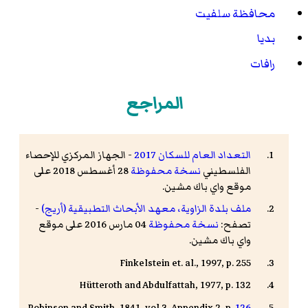
محافظة سلفيت
بديا
رافات
المراجع
التعداد العام للسكان 2017
- الجهاز المركزي للإحصاء
الفلسطيني
نسخة محفوظة
28 أغسطس 2018 على
موقع واي باك مشين.
ملف بلدة الزاوية، معهد الأبحاث التطبيقية (أريج)
-
تصفح:
نسخة محفوظة
04 مارس 2016 على موقع
واي باك مشين.
Finkelstein et. al., 1997, p. 255
Hütteroth and Abdulfattah, 1977, p. 132
Robinson and Smith, 1841, vol 3, Appendix 2, p.
126