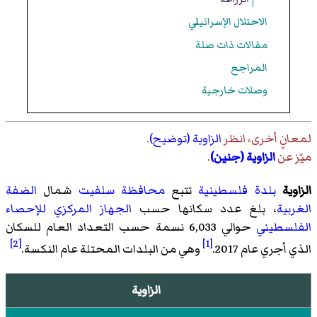
الاحتلال الإسرائيلي
مقالات ذات صلة
المراجع
وصلات خارجية
لمعانٍ أخرى، انظر
الزاوية (توضيح)
.
ميّز عن
الزاوية (جنين)
.
الزاوية
بلدة فلسطينية
تتبع
محافظة سلفيت
شمال
الضفة
الغربية
، بلغ عدد سكانها حسب
الجهاز المركزي للإحصاء
الفلسطيني
حوالي 6,033 نسمة حسب التعداد العام للسكان
[2]
[1]
الذي أجري عام 2017.
وهي من البلدات المحتلة عام النكسة.
الزاوية