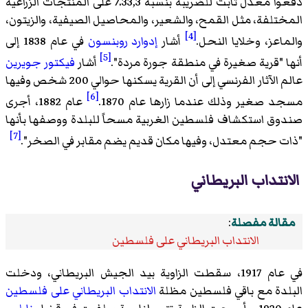
دفعوا معدل ثابت للضريبة بنسبة 33,3٪ على المنتجات الزراعية
المختلفة، مثل القمح، والشعير، والمحاصيل الصيفية، والزيتون،
[4]
والماعز، وخلايا النحل.
أشار
إدوارد روبنسون
في عام 1838 إلى
[5]
أنها "قرية صغيرة في منطقة
جورة مردة
".
أشار
فيكتور جويرين
عالم الآثار الفرنسي إلى أن القرية يسكنها حوالي 200 شخص وفيها
[6]
مسجد صغير وذلك عندما زارها عام 1870.
عام 1882، أجرى
صندوق استكشاف فلسطين الغربية مسحاً للبلدة ووصفها بأنها
[7]
"ذات حجم معتدل، وفيها مكان قديم يضم مقابر في الصخر".
الانتداب البريطاني
مقالة مفصلة
:
الانتداب البريطاني على فلسطين
في عام 1917، سقطت الزاوية بيد الجيش البريطاني، ودخلت
البلدة مع باقي فلسطين مظلة
الانتداب البريطاني على فلسطين