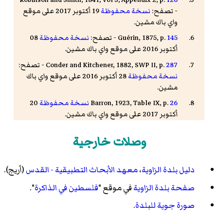
- تصفح:
نسخة محفوظة
19 أكتوبر 2017 على موقع
واي باك مشين.
145
Guérin, 1875, p.
- تصفح:
نسخة محفوظة
08
أكتوبر 2016 على موقع واي باك مشين.
287
Conder and Kitchener, 1882, SWP II, p.
- تصفح:
نسخة محفوظة
28 أكتوبر 2016 على موقع واي باك
مشين.
26
Barron, 1923, Table IX, p.
نسخة محفوظة
20
أكتوبر 2017 على موقع واي باك مشين.
47
Barron, 1923, Table XV, p.
نسخة محفوظة
20
وصلات خارجية
أكتوبر 2017 على موقع واي باك مشين.
Mills, 1932, p.
66
دليل بلدة الزاوية
،
معهد الأبحاث التطبيقية - القدس
(أريج).
حكومة فلسطين، دائرة الإحصاءات، 1945، صفحة
19
-
تصفح:
نسخة محفوظة
10 أبريل 2020 على موقع واي
صفحة بلدة الزاوية
في موقع "
فلسطين في الذاكرة
".
باك مشين.
صورة جوية للبلدة.
Tom Segev: Palestine, Jews and Arabs under the