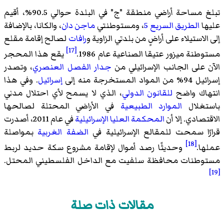
تبلغ مساحة أراضي منطقة "ج" في البلدة حوالي 90.5%، أقيم
عليها
الطريق السريع 5
، ومستوطنتي
ماجن دان
، و
الكانا
، بالإضافة
إلى الاستيلاء على أراضٍ من بلدتي الزاوية و
رافات
لصالح إقامة مقلع
[17]
مستوطنة ميزور عتيقا الصناعية عام 1986.
يقع هذا المحجر
الآن على الجانب الإسرائيلي من
جدار الفصل العنصري
، وتصدر
إسرائيل 94% من المواد المستخرجة منه إلى
إسرائيل
. وفي هذا
انتهاك واضح
للقانون الدولي
، الذي لا يسمح لأي احتلال مدني
باستغلال
الموارد الطبيعية
في الأراضي المحتلة لصالحها
الاقتصادي. إلا أن
المحكمة العليا الإسرائيلية
في عام 2011، أصدرت
قرارًا سمحت للمقالع الإسرائيلية في
الضفة الغربية
بمواصلة
[18]
عملها.
وحديثًا رصد أموال لإقامة مشروع سكة حديد لربط
مستوطنات محافظة سلفيت مع
الداخل الفلسطيني المحتل
.
[19]
مقالات ذات صلة