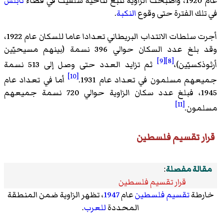
عام 1920، وأصبحت الزاوية تتبع لناحية سلفيت في قضاء
نابلس
في تلك الفترة حتى وقوع
النكبة
.
أجرت سلطات الانتداب البريطاني تعدادا عاما للسكان عام 1922،
وقد بلغ عدد السكان حوالي 396 نسمة (بينهم مسيحيّين
[9]
[8]
أرثوذكسيّين)،
ثم تزايد العدد حتى وصل إلى 513 نسمة
[10]
جميعهم مسلمون في تعداد عام 1931.
أما في تعداد عام
1945، فبلغ عدد سكان الزاوية حوالي 720 نسمة جميعهم
[11]
مسلمون.
قرار تقسيم فلسطين
مقالة مفصلة
:
قرار تقسيم فلسطين
خارطة
تقسيم فلسطين
عام
1947
، تظهر الزاوية ضمن المنطقة
المحددة
للعرب
.