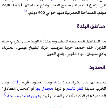
على ارتفاع 250 م عن سطح البحر. وتبلغ مساحتها قرابة 22,000
[2]
دونم، المساحة العمرانية منها حوالي 900 دونم.
مناطق البلدة
من المناطق المحيطة المشهورة ببلدة الزاوية: جبل الكروم، خلة
الكزبرا، خله حمد، خربة سريسيا، قرنة الشيخ عيسى، المنزلة،
وادي سبيتان، الواد القبلي، وادي العين.
الحدود
يحيط بها من الشرق بلدة
بديا
، ومن الجنوب قرية
رافات
، ومن
الغرب مدينة
كفر قاسم
و قرية
مجدل يابا
أو "مجدل الصادق"
[2]
المدمرة عام النكبة، أما من الشمال قريتي
عزون عتمة
و
مسحة
.