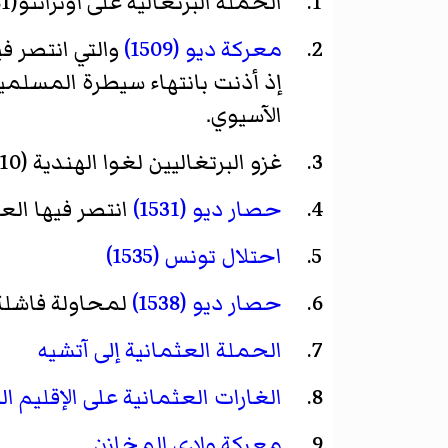
الحملة البرتغالية على أوترانتو
(1481)
معركة ديو (1509)
والتي انتصر في
إذ أذنت بانتهاء سيطرة المسلمي
الآسيوي.
غزو البرتغاليين لغوا الهندية (1510).
حصار ديو (1531)
انتصر فيها الع
احتلال تونس (1535)
حصار ديو (1538)
لمحاولة فاشلة لا
الحملة العثمانية إلى آتشيه
الغارات العثمانية على الإقليم ا
معركة وادي المخازن
.