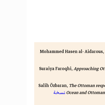
Mohammed Hasen al- Aidarous,
Suraiya Faroqhi,
Approaching Ott
Salih Özbaran,
The Ottoman respo
Ocean and Ottoman a
نسخة