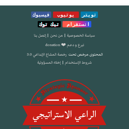
تويتر
يوتيوب
فيسبوك
انستقرام
تيك توك
سياسة الخصوصية
|
من نحن
|
إتصل بنا
تبرع و دعم ❤️ donation
المحتوى مرخص تحت
رخصة المشاع الإبداعي 3.0
شروط الإستخدام
|
إخلاء المسؤولية