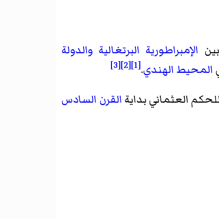
بين
الإمبراطورية البرتغالية
والدولة
[3]
[2]
[1]
ي
المحيط الهندي
.
لحكم العثماني بداية
القرن السادس