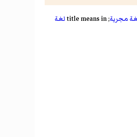
غة مجرية
; title means in
لغة