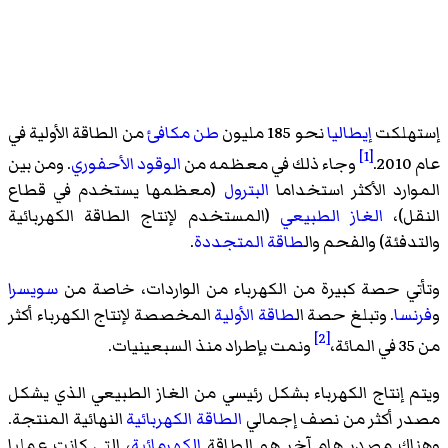
إستهلكت
إيطاليا
نحو 185 مليون
طن مكافئ
من الطاقة الأولية في
[1]
عام 2010.
وجاء ذلك في معظمه من
الوقود الأحفوري
. ومن بين
الموارد الأكثر استخداما
البترول
(معظمها يستخدم في قطاع
النقل)،
الغاز الطبيعي
(المستخدم لإنتاج الطاقة الكهربائية
والتدفئة) والفحم وال
طاقة المتجددة
.
وتأتي حصة كبيرة من الكهرباء من الواردات، خاصة من
سويسرا
و
فرنسا
. وتبلغ حصة ال
طاقة الأولية
المخصصة لإنتاج الكهرباء أكثر
[2]
من 35 في المائة،
ونمت بإطراد منذ السبعينيات.
ويتم إنتاج الكهرباء بشكل رئيسي من الغاز الطبيعي الذي يشكل
مصدر أكثر من نصف إجمالي
الطاقة الكهربائية
النهائية المنتجة.
وهناك مصدر هام آخر هو الطاقة
الكهرمائية
، التي كانت عمليا