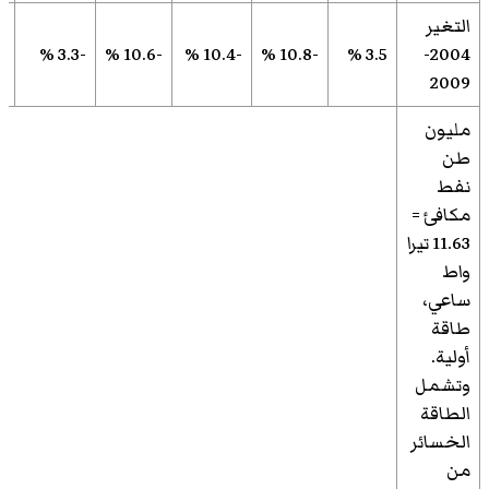
التغير
15.8 %
-3.3 %
-10.6 %
-10.4 %
-10.8 %
3.5 %
2004-
2009
مليون
طن
نفط
مكافئ =
11.63 تيرا
واط
ساعي،
طاقة
أولية.
وتشمل
الطاقة
الخسائر
من