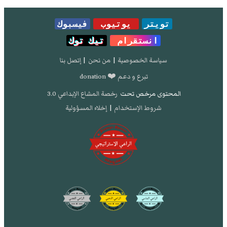
تويتر
يوتيوب
فيسبوك
انستقرام
تيك توك
سياسة الخصوصية
|
من نحن
|
إتصل بنا
تبرع و دعم ❤️ donation
المحتوى مرخص تحت
رخصة المشاع الإبداعي 3.0
شروط الإستخدام
|
إخلاء المسؤولية