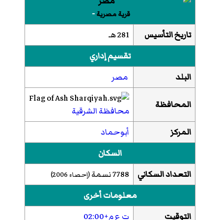
-
قرية مصرية
تاريخ التأسيس
281 هـ
تقسيم إداري
البلد
مصر
المحافظة
محافظة الشرقية
المركز
أبوحماد
السكان
التعداد السكاني
7788 نسمة
(إحصاء 2006)
معلومات أخرى
التوقيت
ت ع م+02:00