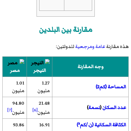
مقارنة بين البلدين
هذه مقارنة
عامة
ومرجعية
للدولتين:
وجه المقارنة
النيجر
مصر
1.01
1.27
المساحة (كم2)
مليون
مليون
94.80
21.48
عدد السكان
(
نسمة
)
[7]
[6]
مليون
مليون
الكثافة السكانية (ن./كم²)
16.91
93.86