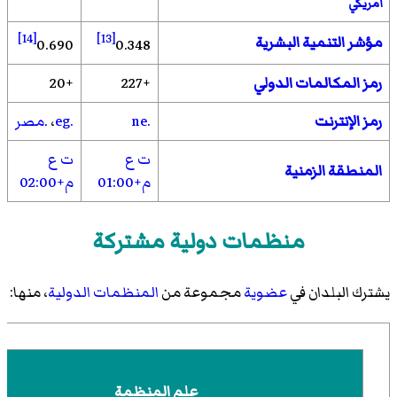
أمريكي
[14]
[13]
مؤشر التنمية البشرية
0.690
0.348
رمز المكالمات الدولي
+227
+20
رمز الإنترنت
.ne
.eg
،
.مصر
ت ع
ت ع
المنطقة الزمنية
م+01:00
م+02:00
منظمات دولية مشتركة
يشترك البلدان في
عضوية
مجموعة من
المنظمات الدولية
، منها:
علم المنظمة