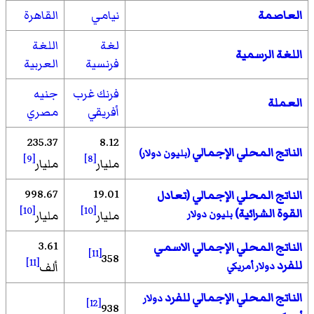
العاصمة
نيامي
القاهرة
لغة
اللغة
اللغة الرسمية
فرنسية
العربية
فرنك غرب
جنيه
العملة
أفريقي
مصري
235.37
8.12
الناتج المحلي الإجمالي
(بليون دولار)
[9]
[8]
مليار
مليار
998.67
19.01
الناتج المحلي الإجمالي (تعادل
[10]
[10]
القوة الشرائية)
بليون دولار
مليار
مليار
3.61
الناتج المحلي الإجمالي الاسمي
[11]
358
[11]
للفرد
دولار أمريكي
ألف
الناتج المحلي الإجمالي للفرد
دولار
[12]
938