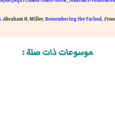
8jAeQ8qX7CA&sa=X&oi=book_result&ct=res نسخة محفوظة
Fron
,
Remembering the Farhud
Abraham H. Miller.
ن
موسوعات ذات صلة :