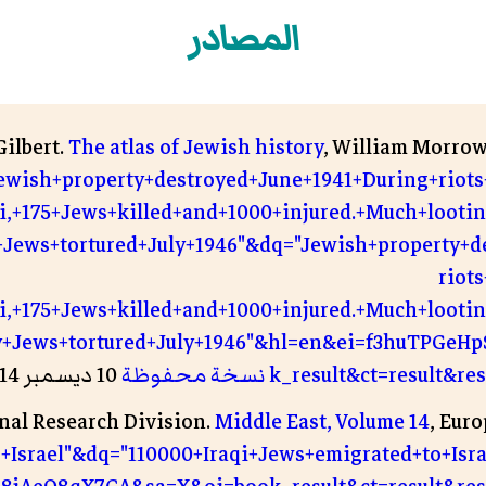
المصادر
Gilbert.
The atlas of Jewish history
, William Morrow 
ewish+property+destroyed+June+1941+During+riots
,+175+Jews+killed+and+1000+injured.+Much+lootin
Jews+tortured+July+1946"&dq="Jewish+property+d
riot
,+175+Jews+killed+and+1000+injured.+Much+lootin
y+Jews+tortured+July+1946"&hl=en&ei=f3huTPGeH
k_result&ct= نسخة محفوظة
10 ديسمبر 2014 على موقع واي باك مشين.
ernal Research Division.
Middle East, Volume 14
, Euro
o+Israel"&dq="110000+Iraqi+Jews+emigrated+to+Is