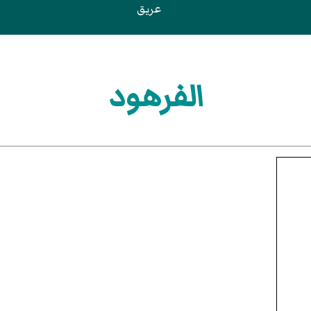
عريق
الفرهود