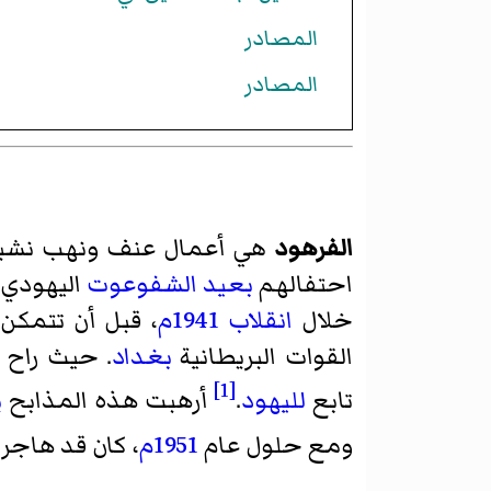
المصادر
المصادر
الفرهود
هي أعمال عنف ونهب نش
احتفالهم
بعيد الشفوعوت
اليهودي.
خلال
انقلاب 1941م
، قبل أن تتمكن 
القوات البريطانية
بغداد
. حيث راح ضحيتها حو
[1]
تابع
لليهود
.
أرهبت هذه المذابح
ي
ومع حلول عام
1951م
، كان قد هاجر من ال