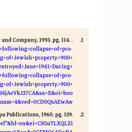
and Company, 1993. pg. 114. .
+following+collapse+of+pro-
g+of+Jewish+property.+900+
estroyed+June+1941+During+
s+following+collapse+of+pro-
g+of+Jewish+property.+900+
pSSjAeYkJ37CA&sa=X&oi=boo
result&resnum=4&ved=0CD0Q6AEwAw
pa Publications, 1960. pg. 139.
rael"&hl=en&ei=CH1uTLXQLZi