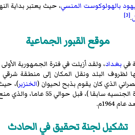
يهود
بالهولوكوست المنسي
، حيث يعتبر بداية النه
[3]
ل
.
موقع القبور الجماعية
ة في
بغداد
، ولقد أزيلت في فترة الجمهورية الأول
ا لظروف البلد ونقل المكان إلى منطقة شرقي بغ
راني الذي كان يقوم بذبح لحيوان (
الخنزير
)، حيث
علنية في سوق البتاوين (شارع شهادة ال
م 1964م.
تشكيل لجنة تحقيق في الحادث