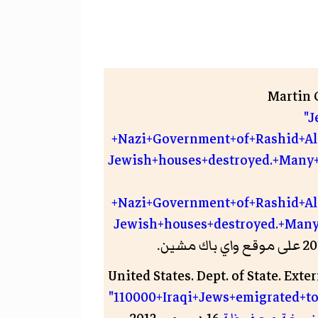
Martin 
"J
+Nazi+Government+of+Rashid+Ali
Jewish+houses+destroyed.+Many+
+Nazi+Government+of+Rashid+Ali
Jewish+houses+destroyed.+Man
United States. Dept. of State. Ext
"110000+Iraqi+Jews+emigrated+t