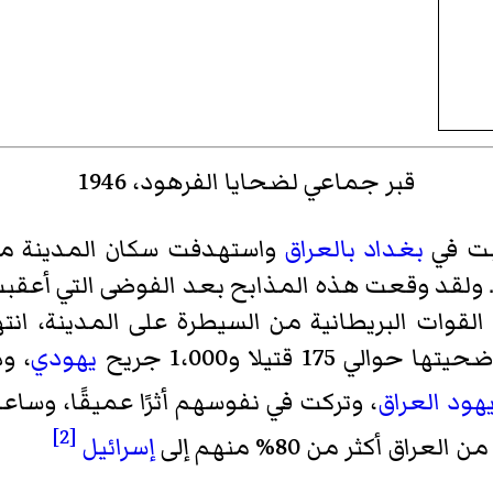
قبر جماعي لضحايا الفرهود، 1946
بت في
بغداد
بالعراق
واستهدفت سكان المدينة 
 ولقد وقعت هذه المذابح بعد الفوضى التي أع
القوات البريطانية من السيطرة على المدينة، انت
الي 175 قتيلا و1،000 جريح
يهودي
، ود
هود العراق
، وتركت في نفوسهم أثرًا عميقًا، وس
[2]
عراق أكثر من 80% منهم إلى
إسرائيل