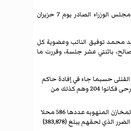
ولقد شكلت لجنة للتحقيق بحوادث يومي 1 و 2 حزيران من عام 1941 بناءً على قرار مجلس الوزراء الصادر يوم 7 حزيران
. اجتمعت اللجنة برئاسة السيد محمد توفيق النائب وعضوية كل
صالح، باثنتي عشر جلسة، وقررت ما
 القتلى حسبما جاء في إفادة حاكم
التحقيق أنهم 110 بضمنهم 28 امرأة. وهم من الإسلام ( مسلمين ) واليهود، أما الجرحى فكانوا 204 وهم كذلك من
أما رئيس الطائفة اليهودية فيدعي ان القتلى والجرحى أكثر من ذلك وان الحوانيت والمخازن المنهوبه عددها 586 محلا
وان ثمن ما نهب منها يبلغ (271.402)دينار ويدعي ان الدور المنهوبه عددها 911 وان الضرر الذي لحقهم يبلغ (383,878)