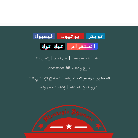
تويتر
يوتيوب
فيسبوك
انستقرام
تيك توك
سياسة الخصوصية
|
من نحن
|
إتصل بنا
تبرع و دعم ❤️ donation
المحتوى مرخص تحت
رخصة المشاع الإبداعي 3.0
شروط الإستخدام
|
إخلاء المسؤولية