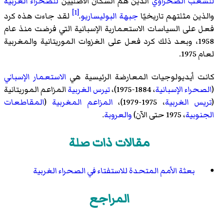
للشعب الصحراوي
الذين هم السكان الأصليين
للصحراء الغربية
[1]
والذين مثلتهم تاريخيًا
جبهة البوليساريو
.
لقد جاءت هذه كرد
فعل على السياسات الاستعمارية الإسبانية التي فرضت منذ عام
1958، وبعد ذلك كرد فعل على الغزوات الموريتانية والمغربية
لعام 1975.
كانت أيديولوجيات المعارضة الرئيسية هي
الاستعمار الإسباني
(
الصحراء الإسبانية
، 1884-1975)،
تيرس الغربية
المزاعم الموريتانية
(
تريس الغربية
، 1975-1979)،
المزاعم المغربية
(
المقاطعات
الجنوبية
، 1975 حتى الآن)
والعروبة
.
مقالات ذات صلة
بعثة الأمم المتحدة للاستفتاء في الصحراء الغربية
المراجع