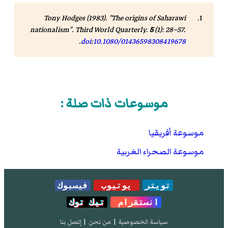
Tony Hodges (1983). "The origins of Saharawi
nationalism".
Third World Quarterly
.
5
(1): 28–57.
.
doi
:
10.1080/01436598308419678
موسوعات ذات صلة :
موسوعة أفريقيا
موسوعة الصحراء الغربية
تويتر
يوتيوب
فيسبوك
انستقرام
تيك توك
سياسة الخصوصية
|
من نحن
|
إتصل بنا