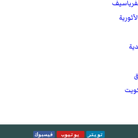
كفرياسيف
لآثورية
دية
كويت
تويتر
يوتيوب
فيسبوك