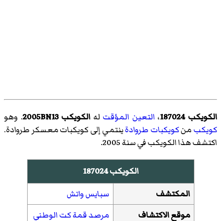
الكويكب 187024
،
التعين المؤقت
له
الكويكب 2005BN13
. وهو
كويكب
من
كويكبات طروادة
ينتمي إلى كويكبات معسكر طروادة.
اكتشف هذا الكويكب في سنة 2005.
الكويكب 187024
المكتشف
سبايس واتش
موقع الاكتشاف
مرصد قمة كت الوطني