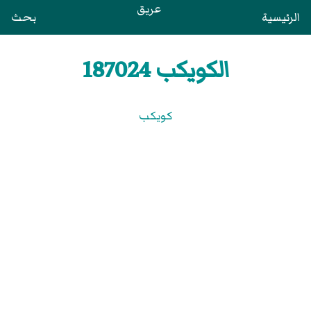
عريق
الرئيسية
بحث
الكويكب 187024
كويكب