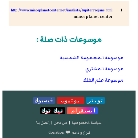
http://www.minorplanetcenter.net/iau/lists/JupiterTrojans.html
minor planet center
موسوعات ذات صلة :
موسوعة المجموعة الشمسية
موسوعة المشتري
موسوعة علم الفلك
تويتر
يوتيوب
فيسبوك
انستقرام
تيك توك
سياسة الخصوصية
|
من نحن
|
إتصل بنا
تبرع و دعم ❤️ donation