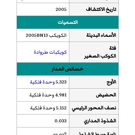
تاريخ الاكتشاف
2005
التسميات
الأسماء البديلة
الكويكب 2005BN13
فئة
كويكبات طروادة
الكوكب الصغير
خصائص المدار
الأوج
5.323
وحدة فلكية
الحضيض
4.981 وحدة فلكية
نصف المحور الرئيسي
5.152 وحدة فلكية
الشذوذ المداري
0.033
o
زاوية وسط الشذوذ