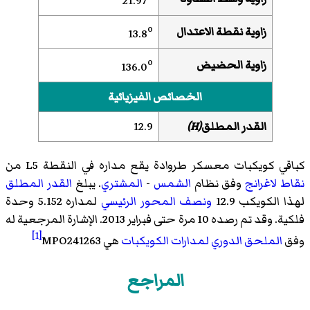
21.97
o
زاوية نقطة الاعتدال
13.8
o
زاوية الحضيض
136.0
الخصائص الفيزيائية
القدر المطلق
(H)
12.9
كباقي كويكبات معسكر طروادة يقع مداره في النقطة L5 من
نقاط لاغرانج
وفق نظام
الشمس
-
المشتري
. يبلغ
القدر المطلق
لهذا الكويكب 12.9
ونصف المحور الرئيسي
لمداره 5.152 وحدة
فلكية. وقد تم رصده 10 مرة حتى فبراير 2013. الإشارة المرجعية له
[1]
وفق
الملحق الدوري لمدارات الكويكبات
هي MPO241263‏
المراجع