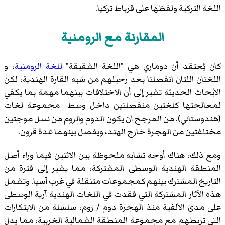
اللغة التركية ولفظها على قرباط تركيا.
المقارنة مع الرومنية
كان يُعتقد أن دوماري هي "اللغة الشقيقة"
للغة الرومنية
، و
اللغتان اللتان انفصلتا بعد رحيلهم من شبه القارة الهندية، لكن
الأبحاث الحديثة تشير إلى أن الاختلافات بينهما مهمة بما يكفي
لمعالجتها كلغتين منفصلتين داخل وسط مجموعة لغات
(هندوستاني). من المرجح أن يكون الدوم والروم من نسل موجتين
مختلفتين من الهجرة خارج الهند، ويفصل بينهما عدة قرون.
ومع ذلك، هناك أوجه تشابه ملحوظة بين الاثنين فيما وراء أصل
المنطقة الهندية الوسطى المشتركة، مما يشير إلى فترة من
التاريخ المشترك بينهم كمجموعات متنقلة في غرب آسيا. وتشمل
هذه الآثار المشتركة التي فقدت في اللغات الهندية آرية الوسطى
على مدى الألفية منذ الهجرة دوم / روم، سلسلة من الابتكارات
التي تربطهم مع مجموعة المنطقة الشمالية الغربية، مما يدل