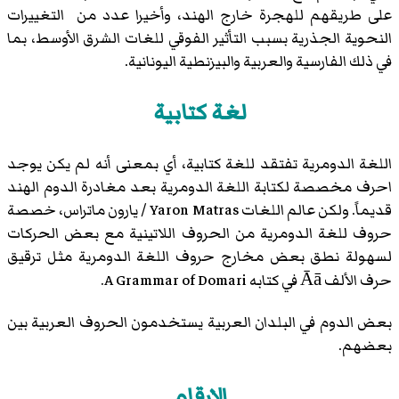
على طريقهم للهجرة خارج الهند، وأخيرا عدد من التغييرات
النحوية الجذرية بسبب التأثير الفوقي للغات الشرق الأوسط، بما
في ذلك الفارسية والعربية والبيزنطية اليونانية.
لغة كتابية
اللغة الدومرية تفتقد للغة كتابية، أي بمعنى أنه لم يكن يوجد
احرف مخصصة لكتابة اللغة الدومرية بعد مغادرة الدوم الهند
قديماً. ولكن عالم اللغات Yaron Matras / يارون ماتراس، خصصة
حروف للغة الدومرية من الحروف اللاتينية مع بعض الحركات
لسهولة نطق بعض مخارج حروف اللغة الدومرية مثل ترقيق
حرف الألف Āā في كتابه A Grammar of Domari.
بعض الدوم في البلدان العربية يستخدمون الحروف العربية بين
بعضهم.
الارقام