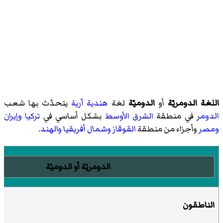
اللغة الدومريّة
أو
الدوميّة
لغة
هندية آرية
يتحدّث بها شعب
الدومر
في منطقة
الشرق الأوسط
بشكل أساسي في
تركيا
وإيران
ومصر
وأجزاء من منطقة
القوقاز
وشمال أفريقيا
والهند
.
الدومريّة
أو
الدوميّة
الناطقون