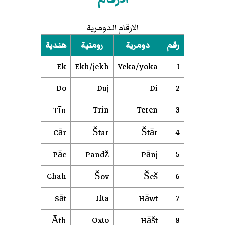
الارقام الدومرية
رقم
دومرية
رومنية
هندية
Ek
Ekh/jekh
Yeka/yoka
1
Do
Duj
Di
2
Trin
Teren
3
Tīn
4
Cār
Štar
Štār
5
Pāc
Pandž
Pānj
Chah
6
Šov
Šeš
Ifta
7
Sāt
Hāwt
Oxto
8
Āth
Hāšt