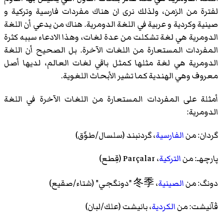
لفترة من الزمن، ولذلك نرى ان هناك مفردات فارسية وتركية و
صينية وكردية و عربية في اللغة الدومرية. هناك من يدعي أن اللغة
الدومرية هي لغة تشكلت من عدة لغات، وهذا الادعاء سببه كثرة
المفردات المستعارة من اللغات الآخرة. بل الصحيح أن اللغة
الدومرية هي لغة مثلها كمثل باقي لغات العالم، لديها أصل
معروف وهي الهندية كما تشير الأبحاث اللغوية.
أمثلة على المفردات المستعارة من اللغات الآخرة في اللغة
الدومرية:
گردان: من
الفارسية
، گردنبند (سلسال/طوَّق)
پارچهـ: من
التركية
، Parçalar (قِطع)
دونگ: من
الصينية
، 冬季 "دونگجي" (شتاء/صقيع)
ڤآنيشت: من
الكردية
، بانيشت (علك/لبان)